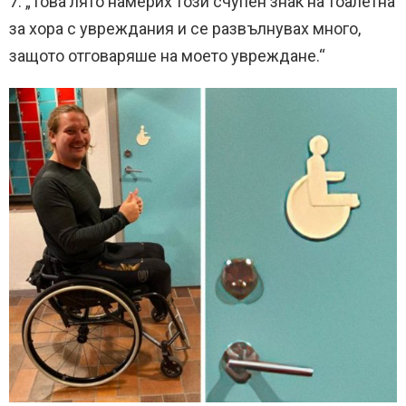
7. „Това лято намерих този счупен знак на тоалетна
за хора с увреждания и се развълнувах много,
защото отговаряше на моето увреждане.“