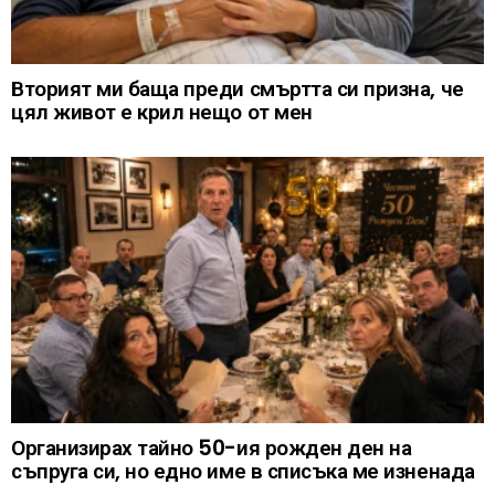
Вторият ми баща преди смъртта си призна, че
цял живот е крил нещо от мен
Организирах тайно 50-ия рожден ден на
съпруга си, но едно име в списъка ме изненада