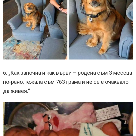
6. „Как започна и как върви – родена съм 3 месеца
по-рано, тежала съм 763 грама и не се е очаквало
да живея.“