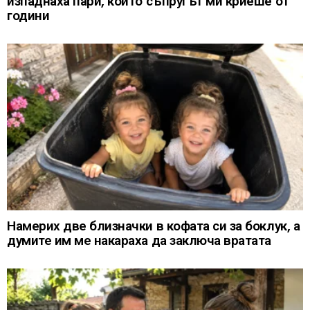
изпаднаха пари, които съпругът ми криеше от
години
Намерих две близначки в кофата си за боклук, а
думите им ме накараха да заключа вратата