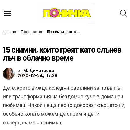
Т
Меню
Ти си тук:
Начало
Творчество
15 снимки, които греят като слънев лъч в облачно време
15 снимки, които греят като слънев
лъч в облачно време
от
М. Димитрова
2020-12-24, 07:39
Дете, което вижда коледни светлини за пръв път
или трансформация на бездомно куче в домашен
любимец. Някои неща лесно докосват сърцето ни,
особено когато можем да спрем и да ги
съзерцаваме на снимка.