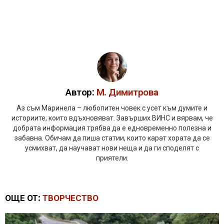
Автор:
М. Димитрова
Аз съм Маринела – любопитен човек с усет към думите и
историите, които вдъхновяват. Завърших ВИНС и вярвам, че
добрата информация трябва да е едновременно полезна и
забавна. Обичам да пиша статии, които карат хората да се
усмихват, да научават нови неща и да ги споделят с
приятели.
ОЩЕ ОТ:
ТВОРЧЕСТВО