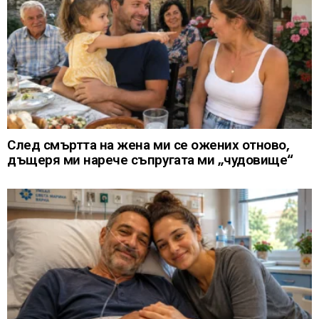
След смъртта на жена ми се ожених отново,
дъщеря ми нарече съпругата ми „чудовище“