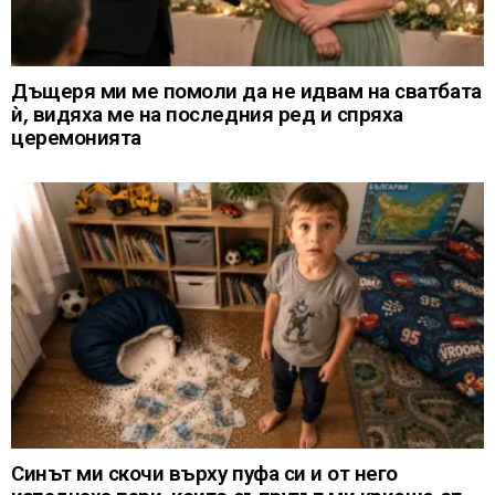
Дъщеря ми ме помоли да не идвам на сватбата
ѝ, видяха ме на последния ред и спряха
церемонията
Синът ми скочи върху пуфа си и от него