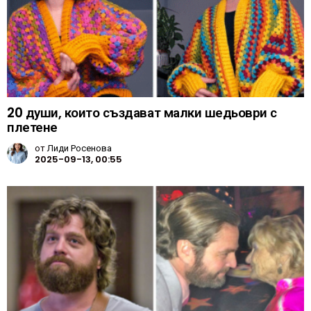
20 души, които създават малки шедьоври с
плетене
от
Лиди Росенова
2025-09-13, 00:55