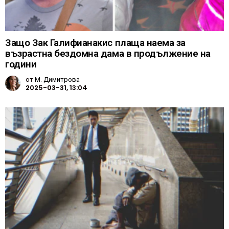
Защо Зак Галифианакис плаща наема за
възрастна бездомна дама в продължение на
години
от
М. Димитрова
2025-03-31, 13:04