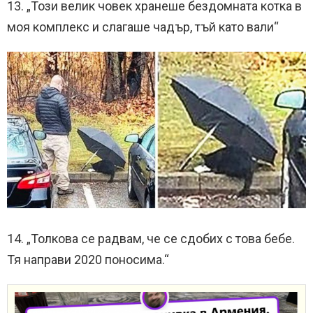
13. „Този ​​велик човек хранеше бездомната котка в
моя комплекс и слагаше чадър, тъй като вали“
14. „Толкова се радвам, че се сдобих с това бебе.
Тя направи 2020 поносима.“