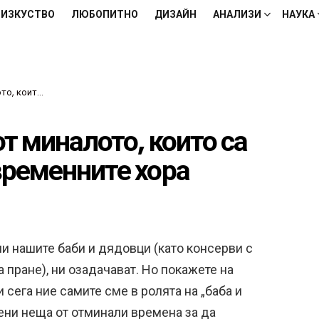
ИЗКУСТВО
ЛЮБОПИТНО
ДИЗАЙН
АНАЛИЗИ
НАУКА
съвременните хора
т миналото, които са
временните хора
ли нашите баби и дядовци (като консерви с
 пране), ни озадачават. Но покажете на
 сега ние самите сме в ролята на „баба и
ни неща от отминали времена за да