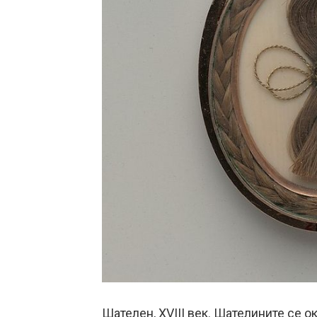
Шателен, XVIII век. Шателините се о