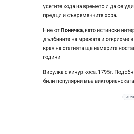
усетите хода на времето и да се уди
предци и съвременните хора.
Ние от
Поничка
, като истински инт
дълбините на мрежата и открихме в
края на статията ще намерите ностал
години.
Висулка с кичур коса, 1795г. Подоб
били популярни във викторианската
ADV