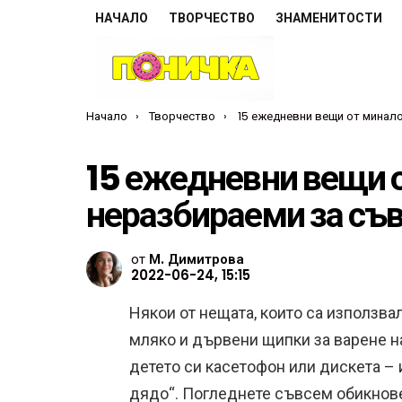
НАЧАЛО
ТВОРЧЕСТВО
ЗНАМЕНИТОСТИ
Ти си тук:
Начало
Творчество
15 ежедневни вещи от миналото, които са неразбираеми за 
15 ежедневни вещи о
неразбираеми за съ
от
М. Димитрова
2022-06-24, 15:15
Някои от нещата, които са използва
мляко и дървени щипки за варене на
детето си касетофон или дискета – и
дядо“. Погледнете съвсем обикнове