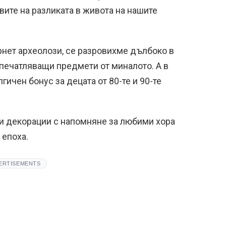
вите на разликата в живота на нашите
ернет археолози, се разровихме дълбоко в
печатляващи предмети от миналото. А в
гичен бонус за децата от 80-те и 90-те
ни декорации с напомняне за любими хора
 епоха.
ERTISEMENTS