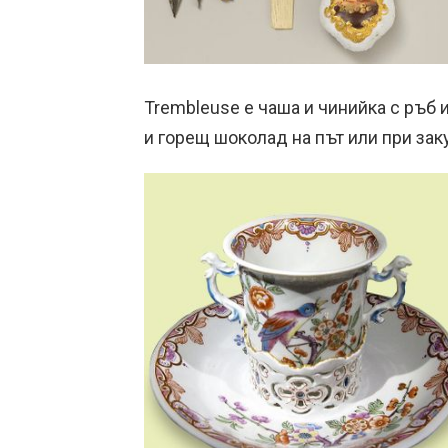
Trembleuse е чаша и чинийка с ръб 
и горещ шоколад на път или при закус