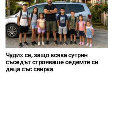
Чудих се, защо всяка сутрин
съседът строяваше седемте си
деца със свирка