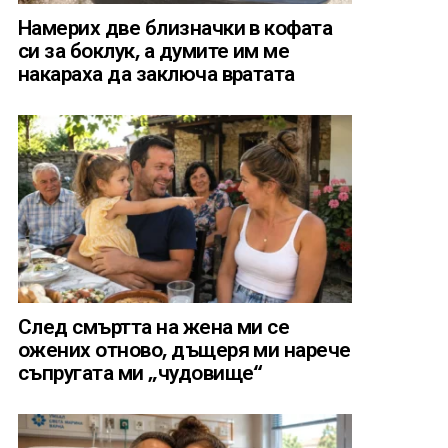
Намерих две близначки в кофата
си за боклук, а думите им ме
накараха да заключа вратата
След смъртта на жена ми се
ожених отново, дъщеря ми нарече
съпругата ми „чудовище“