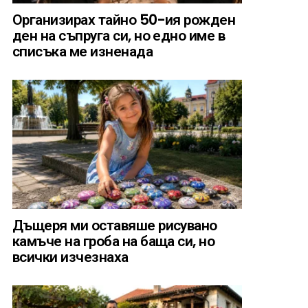
Организирах тайно 50-ия рожден
ден на съпруга си, но едно име в
списъка ме изненада
Дъщеря ми оставяше рисувано
камъче на гроба на баща си, но
всички изчезнаха