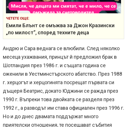
ЧЕТЕТЕ ОЩЕ:
Емили Блънт се омъжва за Джон Кразински
„по милост“, според техните деца
Андрю и Сара веднага се влюбили. След няколко
месеца ухажвания, принцът й предложил брак в
Шотландия през 1986 г. и същата година се
оженили в Уестминстърското абатство. През 1988
г. херцогът и херцогинята посрещат първата си
дъщеря Беатрис, докато Юджини се ражда през
1990 г. Въпреки това двойката се разделя през
1992 г., а разводът им става официален през 1996 г.
Но и до днес двамата поддържат много
приятелски отношения, те посещават събития