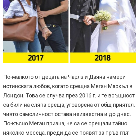
По-малкото от децата на Чарлз и Даяна намери
истинската любов, когато срещна Меган Маркъл в
Лондон. Това се случва през 2016 г. и те всъщност
са били на сляпа среща, уговорена от общ приятел,
чиято самоличност остава неизвестна и до днес.
По-късно Меган призна, че са се срещали тайно
няколко месеца, преди да се появят за пръв път