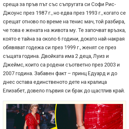
среща за пръв път със съпругата си Софи Рис-
Джоунс през 1987 г., но едва през 1993 г., когато се
срещат отново по време на тенис мач, той разбира,
че това е жената на живота му. Те започват връзка,
която е тайна за около 6 години, докато най-накрая
обявяват годежа си през 1999 г., женят се през
същата година. Двойката има 2 деца, Луиз и
Джеймс, които са родени съответно през 2003 и
2007 година. Забавен факт – принц Едуард и до
днес остава единственото дете на кралица
Елизабет, довело първия си брак до щастлив край.