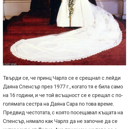
Твърди се, че принц Чарлз се е срещнал с лейди
Даяна Спенсър през 1977 г., когато тя е била само
на 16 години, и че той всъщност се е срещал с по-
голямата сестра на Даяна Сара по това време.
Предвид честотата, с която посещавал къщата на
Спенсър, нямало как Чарлз да не започне да се