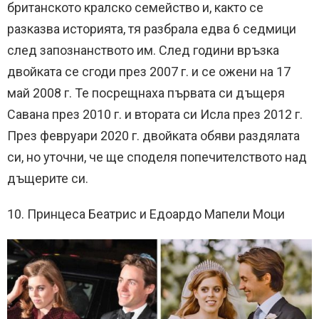
британското кралско семейство и, както се
разказва историята, тя разбрала едва 6 седмици
след запознанството им. След години връзка
двойката се сгоди през 2007 г. и се ожени на 17
май 2008 г. Те посрещнаха първата си дъщеря
Савана през 2010 г. и втората си Исла през 2012 г.
През февруари 2020 г. двойката обяви раздялата
си, но уточни, че ще споделя попечителството над
дъщерите си.
10. Принцеса Беатрис и Едоардо Мапели Моци