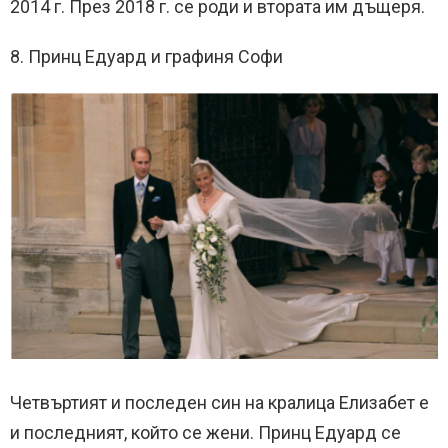
2014 г. През 2018 г. се роди и втората им дъщеря.
8. Принц Едуард и графиня Софи
Четвъртият и последен син на кралица Елизабет е
и последният, който се жени. Принц Едуард се