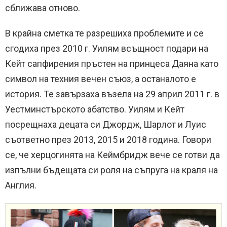
сближава отново.
В крайна сметка те разрешиха проблемите и се
сгодиха през 2010 г. Уилям всъщност подари на
Кейт сапфирения пръстен на принцеса Даяна като
символ на техния вечен съюз, а останалото е
история. Те завързаха възела на 29 април 2011 г. в
Уестминстърското абатство. Уилям и Кейт
посрещнаха децата си Джордж, Шарлот и Луис
съответно през 2013, 2015 и 2018 година. Говори
се, че херцогинята на Кеймбридж вече се готви да
изпълни бъдещата си роля на съпруга на краля на
Англия.