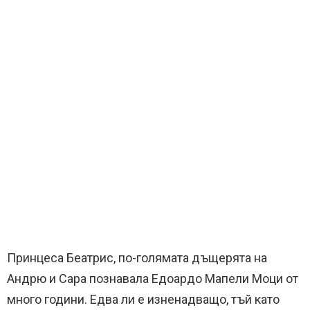
Принцеса Беатрис, по-голямата дъщерята на
Андрю и Сара познавала Едоардо Мапели Моци от
много години. Едва ли е изненадващо, тъй като