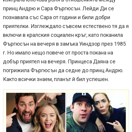
принц Андрю и Сара Фъргюсън. Лейди Ди се
познавала със Сара от години и били добри
приятелки. Изглеждало съвсем естествено тя да я
включи в кралския социален кръг, като поканила
Фъргюсън на вечеря в замъка Уиндзор през 1985
г. Но имало нещо повече от проста покана на
добър приятел на вечеря. Принцеса Даяна се
погрижила Фъргюсън да седне до принц Андрю.
Както всички знаем, планът й бил успешен.