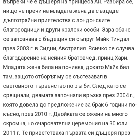
въпреки че е дъщеря на принцеса Ан. Разбира се,
нищо не пречи на младата жена да създаде
дълготрайни приятелства с лондонските
благородници и други кралски особи. Зара обаче
се запознава с бъдещия си съпруг Майк Тиндал
през 2003 г. в Сидни, Австралия. Всичко се случва
благодарение на нейния братовчед, принц Хари.
Младата жена била на почивка, докато Майк бил
там, защото отборът му се състезавал в
световното първенство по ръгби. След като се
срещнали, двамата започнали връзка през 2004 г.,
която довела до предложение за брак 6 години по-
късно, през 2010 г. Двойката се ожени на много
скромна, но очарователна церемония на 30 юли
2011 г. Те приветстваха първата си дъщеря през