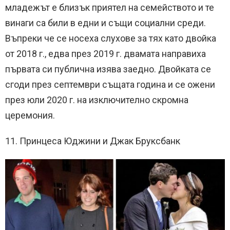
младежът е близък приятел на семейството и те
винаги са били в едни и същи социални среди.
Въпреки че се носеха слухове за тях като двойка
от 2018 г., едва през 2019 г. двамата направиха
първата си публична изява заедно. Двойката се
сгоди през септември същата година и се ожени
през юли 2020 г. на изключително скромна
церемония.
11. Принцеса Юджини и Джак Бруксбанк