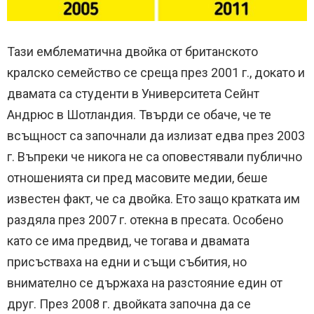
Тази емблематична двойка от британското
кралско семейство се среща през 2001 г., докато и
двамата са студенти в Университета Сейнт
Андрюс в Шотландия. Твърди се обаче, че те
всъщност са започнали да излизат едва през 2003
г. Въпреки че никога не са оповестявали публично
отношенията си пред масовите медии, беше
известен факт, че са двойка. Ето защо кратката им
раздяла през 2007 г. отекна в пресата. Особено
като се има предвид, че тогава и двамата
присъстваха на едни и същи събития, но
внимателно се държаха на разстояние един от
друг. През 2008 г. двойката започна да се