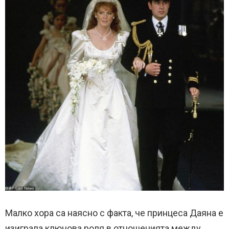
Малко хора са наясно с факта, че принцеса Даяна е
изиграла ключова роля в отношенията между