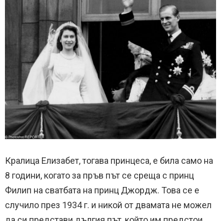
Кралица Елизабет, тогава принцеса, е била само на
8 години, когато за пръв път се среща с принц
Филип на сватбата на принц Джордж. Това се е
случило през 1934 г. и никой от двамата не можел
да си представи дългия път, който им предстои.