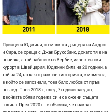
Принцеса Юджини, по-малката дъщеря на Андрю
и Сара, се среща с Джак Бруксбанк, докато тя е на
почивка, а той работи във Вербие, известен ски
курорт в Швейцария. Юджини била на 20 години, а
той на 24, но както разказва историята, в момента,
в който се запознали, това било любов от пръв
поглед. През 2018 г., след 7 години заедно,
двойката обяви годежа си и се ожени същата
година. През 2020 г. те обявиха, че очакват