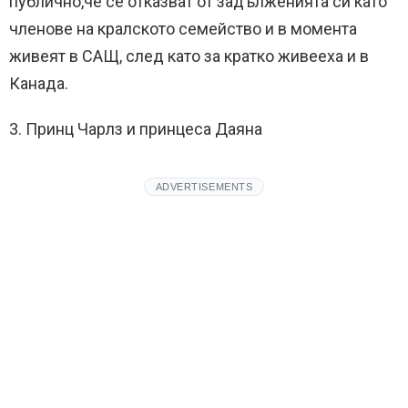
публично,че се отказват от задълженията си като
членове на кралското семейство и в момента
живеят в САЩ, след като за кратко живееха и в
Канада.
3. Принц Чарлз и принцеса Даяна
ADVERTISEMENTS