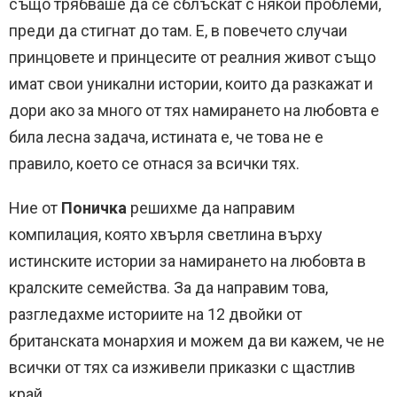
също трябваше да се сблъскат с някои проблеми,
преди да стигнат до там. Е, в повечето случаи
принцовете и принцесите от реалния живот също
имат свои уникални истории, които да разкажат и
дори ако за много от тях намирането на любовта е
била лесна задача, истината е, че това не е
правило, което се отнася за всички тях.
Ние от
Поничка
решихме да направим
компилация, която хвърля светлина върху
истинските истории за намирането на любовта в
кралските семейства. За да направим това,
разгледахме историите на 12 двойки от
британската монархия и можем да ви кажем, че не
всички от тях са изживели приказки с щастлив
край.