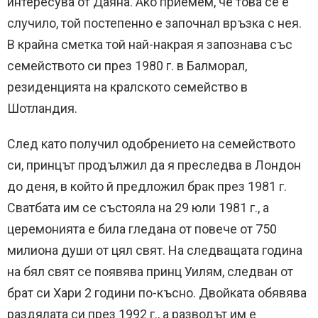
интересува от Даяна. Ако приемем, че това се е
случило, той постепенно е започнал връзка с нея.
В крайна сметка той най-накрая я запознава със
семейството си през 1980 г. в Балморал,
резиденцията на кралското семейство в
Шотландия.
След като получил одобрението на семейството
си, принцът продължил да я преследва в Лондон
до деня, в който й предложил брак през 1981 г.
Сватбата им се състояла на 29 юли 1981 г., а
церемонията е била гледана от повече от 750
милиона души от цял ​​свят. На следващата година
на бял свят се появява принц Уилям, следван от
брат си Хари 2 години по-късно. Двойката обявява
раздялата си през 1992 г., а разводът им е