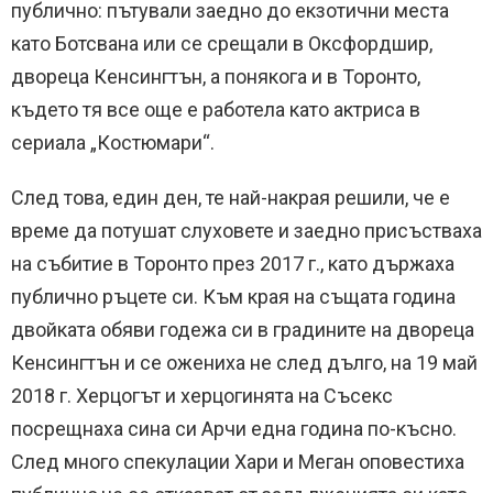
публично: пътували заедно до екзотични места
като Ботсвана или се срещали в Оксфордшир,
двореца Кенсингтън, а понякога и в Торонто,
където тя все още е работела като актриса в
сериала „Костюмари“.
След това, един ден, те най-накрая решили, че е
време да потушат слуховете и заедно присъстваха
на събитие в Торонто през 2017 г., като държаха
публично ръцете си. Към края на същата година
двойката обяви годежа си в градините на двореца
Кенсингтън и се ожениха не след дълго, на 19 май
2018 г. Херцогът и херцогинята на Съсекс
посрещнаха сина си Арчи една година по-късно.
След много спекулации Хари и Меган оповестиха