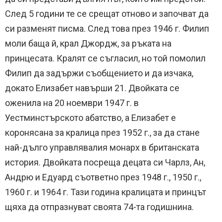
След 5 години те се срещат отново и започват да
си разменят писма. След това през 1946 г. Филип
моли баща й, крал Джордж, за ръката на
принцесата. Кралят се съгласил, но той помолил
Филип да задържи съобщението и да изчака,
докато Елизабет навърши 21. Двойката се
оженила на 20 ноември 1947 г. в
Уестминстърското абатство, а Елизабет е
коронясана за кралица през 1952 г., за да стане
най-дълго управлявалия монарх в британската
история. Двойката посреща децата си Чарлз, Ан,
Андрю и Едуард съответно през 1948 г., 1950 г.,
1960 г. и 1964 г. Тази година кралицата и принцът
щяха да отпразнуват своята 74-та годишнина.