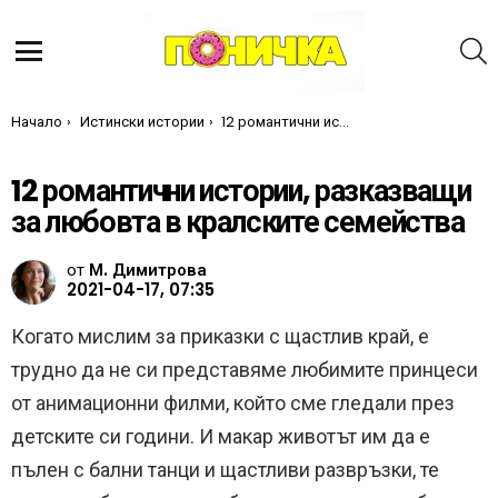
Т
Меню
Ти си тук:
Начало
Истински истории
12 романтични истории, разказващи за любовта в кралските семейства
12 романтични истории, разказващи
за любовта в кралските семейства
от
М. Димитрова
2021-04-17, 07:35
Когато мислим за приказки с щастлив край, е
трудно да не си представяме любимите принцеси
от анимационни филми, който сме гледали през
детските си години. И макар животът им да е
пълен с бални танци и щастливи развръзки, те