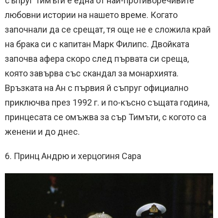
съпруг Тимъти е една от най-противоречивите
любовни истории на нашето време. Когато
започнали да се срещат, тя още не е сложила край
на брака си с капитан Марк Филипс. Двойката
започва афера скоро след първата си среща,
която завърва със скандал за монархията.
Връзката на Ан с първия й съпруг официално
приключва през 1992 г. и по-късно същата година,
принцесата се омъжва за сър Тимъти, с когото са
женени и до днес.
6. Принц Андрю и херцогиня Сара