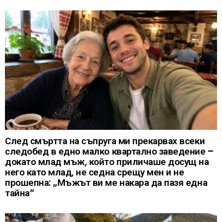
След смъртта на съпруга ми прекарвах всеки
следобед в едно малко квартално заведение –
докато млад мъж, който приличаше досущ на
него като млад, не седна срещу мен и не
прошепна: „Мъжът ви ме накара да пазя една
тайна“