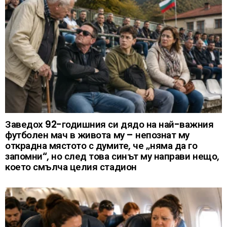
Заведох 92-годишния си дядо на най-важния
футболен мач в живота му – непознат му
открадна мястото с думите, че „няма да го
запомни“, но след това синът му направи нещо,
което смълча целия стадион