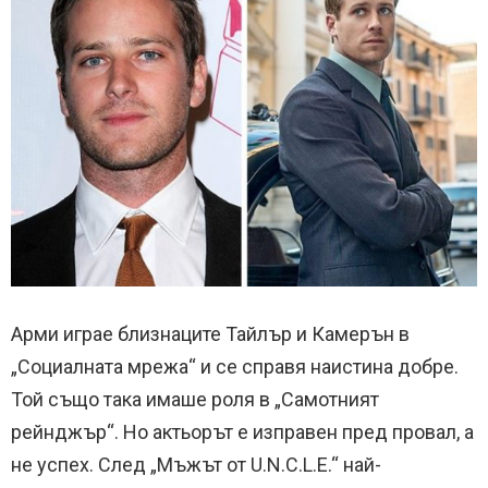
Арми играе близнаците Тайлър и Камерън в
„Социалната мрежа“ и се справя наистина добре.
Той също така имаше роля в „Самотният
рейнджър“. Но актьорът е изправен пред провал, а
не успех. След „Мъжът от U.N.C.L.E.“ най-