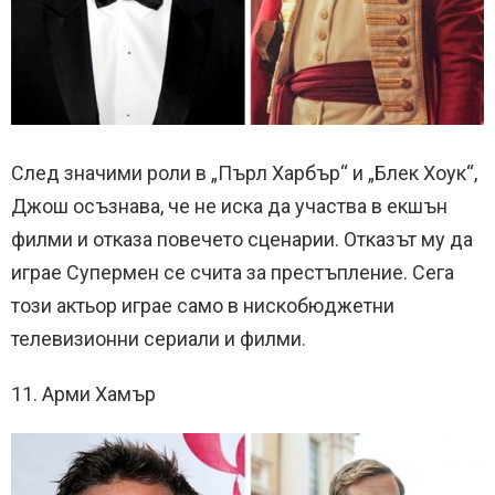
След значими роли в „Пърл Харбър“ и „Блек Хоук“,
Джош осъзнава, че не иска да участва в екшън
филми и отказа повечето сценарии. Отказът му да
играе Супермен се счита за престъпление. Сега
този актьор играе само в нискобюджетни
телевизионни сериали и филми.
11. Арми Хамър