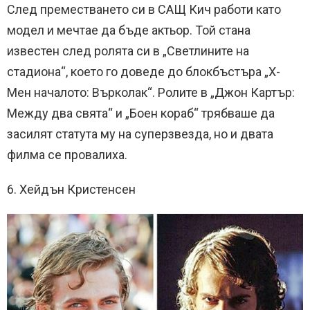
След преместването си в САЩ Кич работи като
модел и мечтае да бъде актьор. Той стана
известен след ролята си в „Светлините на
стадиона“, което го доведе до блокбъстъра „Х-
Мен началото: Върколак“. Ролите в „Джон Картър:
Между два свята“ и „Боен кораб“ трябваше да
засилят статута му на суперзвезда, но и двата
филма се провалиха.
6. Хейдън Кристенсен