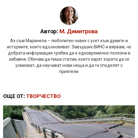
Автор:
М. Димитрова
Аз съм Маринела – любопитен човек с усет към думите и
историите, които вдъхновяват. Завърших ВИНС и вярвам, че
добрата информация трябва да е едновременно полезна и
забавна. Обичам да пиша статии, които карат хората да се
усмихват, да научават нови неща и да ги споделят с
приятели.
ОЩЕ ОТ:
ТВОРЧЕСТВО