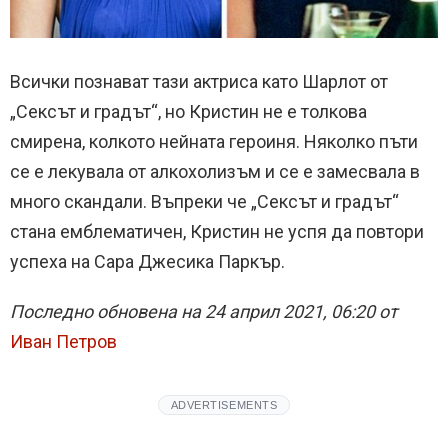
Всички познават тази актриса като Шарлот от
„Сексът и градът“, но Кристин не е толкова
смирена, колкото нейната героиня. Няколко пъти
се е лекувала от алкохолизъм и се е замесвала в
много скандали. Въпреки че „Сексът и градът“
стана емблематичен, Кристин не успя да повтори
успеха на Сара Джесика Паркър.
Последно обновена на 24 април 2021, 06:20 от
Иван Петров
ADVERTISEMENTS