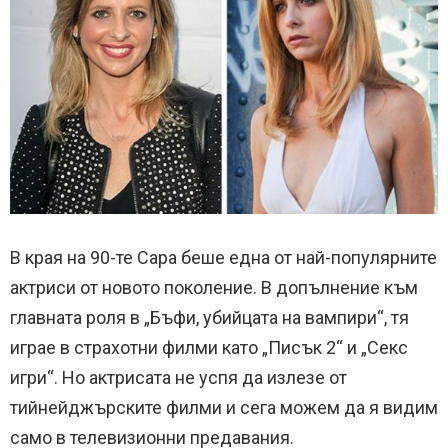
В края на 90-те Сара беше една от най-популярните
актриси от новото поколение. В допълнение към
главната роля в „Бъфи, убийцата на вампири“, тя
играе в страхотни филми като „Писък 2“ и „Секс
игри“. Но актрисата не успя да излезе от
тийнейджърските филми и сега можем да я видим
само в телевизионни предавания.