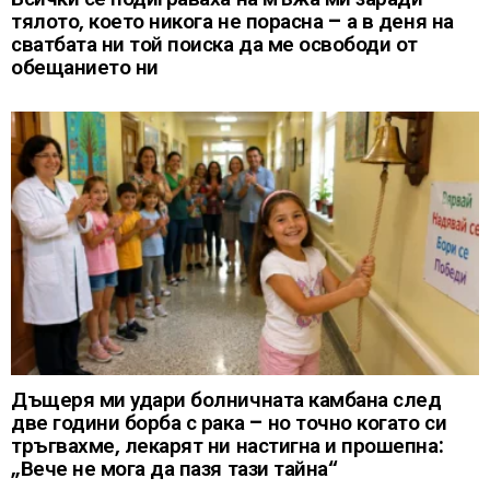
тялото, което никога не порасна – а в деня на
сватбата ни той поиска да ме освободи от
обещанието ни
Дъщеря ми удари болничната камбана след
две години борба с рака – но точно когато си
тръгвахме, лекарят ни настигна и прошепна:
„Вече не мога да пазя тази тайна“