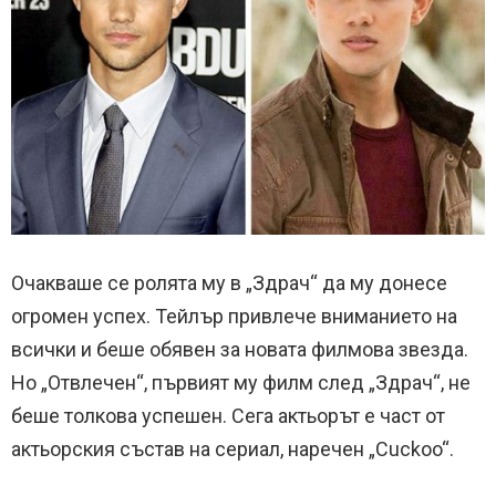
Очакваше се ролята му в „Здрач“ да му донесе
огромен успех. Тейлър привлече вниманието на
всички и беше обявен за новата филмова звезда.
Но „Отвлечен“, първият му филм след „Здрач“, не
беше толкова успешен. Сега актьорът е част от
актьорския състав на сериал, наречен „Cuckoo“.