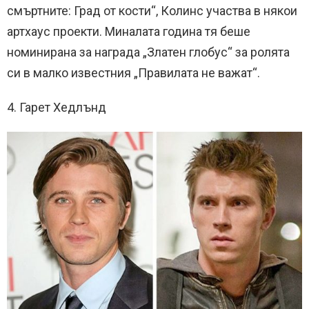
смъртните: Град от кости“, Колинс участва в някои
артхаус проекти. Миналата година тя беше
номинирана за награда „Златен глобус“ за ролята
си в малко известния „Правилата не важат“.
4. Гарет Хедлънд