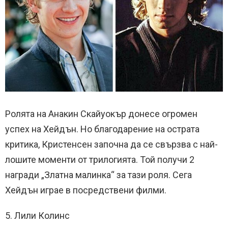
Ролята на Анакин Скайуокър донесе огромен
успех на Хейдън. Но благодарение на острата
критика, Кристенсен започна да се свързва с най-
лошите моменти от трилогията. Той получи 2
награди „Златна малинка“ за тази роля. Сега
Хейдън играе в посредствени филми.
5. Лили Колинс