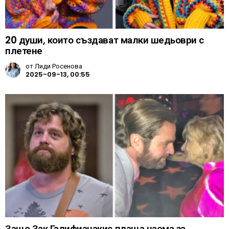
20 души, които създават малки шедьоври с
плетене
от
Лиди Росенова
2025-09-13, 00:55
Защо Зак Галифианакис плаща наема за