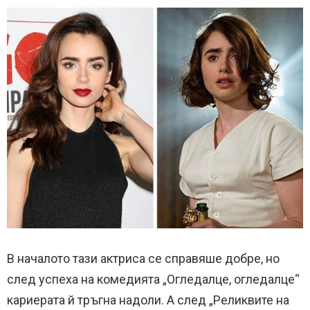
В началото тази актриса се справяше добре, но
след успеха на комедията „Огледалце, огледалце“
кариерата й тръгна надоли. А след „Реликвите на