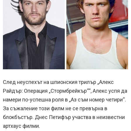
След неуспехът на шпионския трилър „Алекс
Райдър: Операция „Стормбрейкър““, Алекс успя да
намери по-успешна роля в „Аз съм номер четири“.
За съжаление този филм не се превърна в
блокбъстър. Днес Петифър участва в неизвестни
артхаус филми.