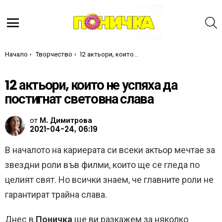
Т
Меню
Ти си тук:
Начало
Творчество
12 актьори, които не успяха да постигнат световна слава
12 актьори, които не успяха да
постигнат световна слава
от
М. Димитрова
2021-04-24, 06:19
В началото на кариерата си всеки актьор мечтае за
звездни роли във филми, които ще се гледа по
целият свят. Но всички знаем, че главните роли не
гарантират трайна слава.
Днес в
Поничка
ще ви разкажем за няколко