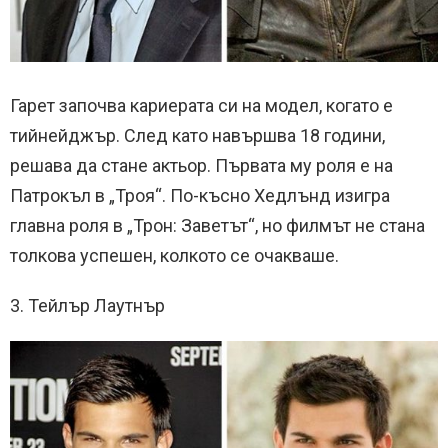
Гарет започва кариерата си на модел, когато е
тийнейджър. След като навършва 18 години,
решава да стане актьор. Първата му роля е на
Патрокъл в „Троя“. По-късно Хедлънд изигра
главна роля в „Трон: Заветът“, но филмът не стана
толкова успешен, колкото се очакваше.
3. Тейлър Лаутнър