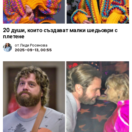
20 души, които създават малки шедьоври с
плетене
от
Лиди Росенова
2025-09-13, 00:55