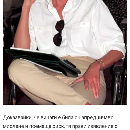
Доказвайки, че винаги е била с напредничаво
мислене и поемаща риск, тя прави изявление с