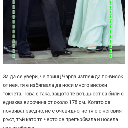
За да се увери, че принц Чарлз изглежда по-висок
от нея, тя е избягвала да носи много високи
токчета. Това е така, защото те всъщност са били с
еднаква височина от около 178 см. Когато се
появяват заедно, не е очевидно, че тя е с неговия
ръст, тъй като тя често се прегърбвала и носела
ниски обувки.