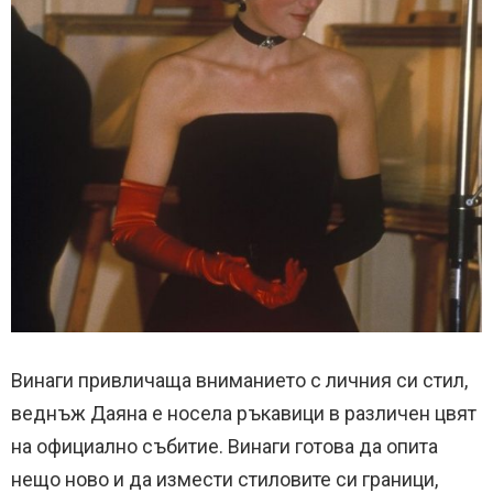
Винаги привличаща вниманието с личния си стил,
веднъж Даяна е носела ръкавици в различен цвят
на официално събитие. Винаги готова да опита
нещо ново и да измести стиловите си граници,