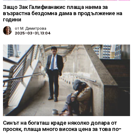
Защо Зак Галифианакис плаща наема за
възрастна бездомна дама в продължение на
години
от
М. Димитрова
2025-03-31, 13:04
Синът на богаташ краде няколко долара от
просяк, плаща много висока цена за това по-