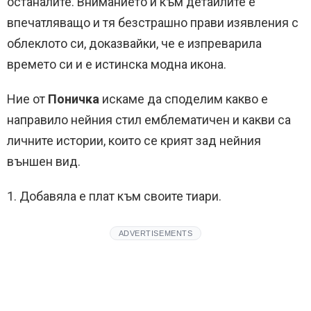
останалите. Вниманието й към детайлите е
впечатляващо и тя безстрашно прави изявления с
облеклото си, доказвайки, че е изпреварила
времето си и е истинска модна икона.
Ние от
Поничка
искаме да споделим какво е
направило нейния стил емблематичен и какви са
личните истории, които се крият зад нейния
външен вид.
1. Добавяла е плат към своите тиари.
ADVERTISEMENTS