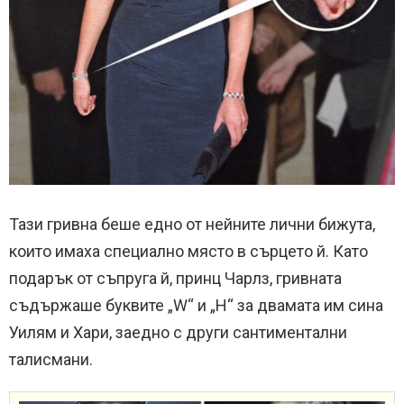
Тази гривна беше едно от нейните лични бижута,
които имаха специално място в сърцето й. Като
подарък от съпруга й, принц Чарлз, гривната
съдържаше буквите „W“ и „H“ за двамата им сина
Уилям и Хари, заедно с други сантиментални
талисмани.