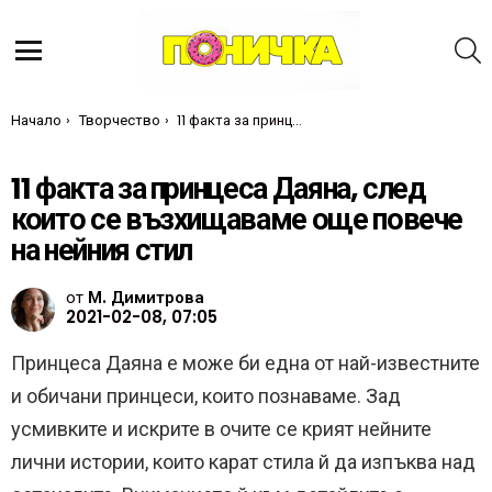
Т
Меню
Ти си тук:
Начало
Творчество
11 факта за принцеса Даяна, след които се възхищаваме още повече на нейния стил
11 факта за принцеса Даяна, след
които се възхищаваме още повече
на нейния стил
от
М. Димитрова
2021-02-08, 07:05
Принцеса Даяна е може би една от най-известните
и обичани принцеси, които познаваме. Зад
усмивките и искрите в очите се крият нейните
лични истории, които карат стила й да изпъква над