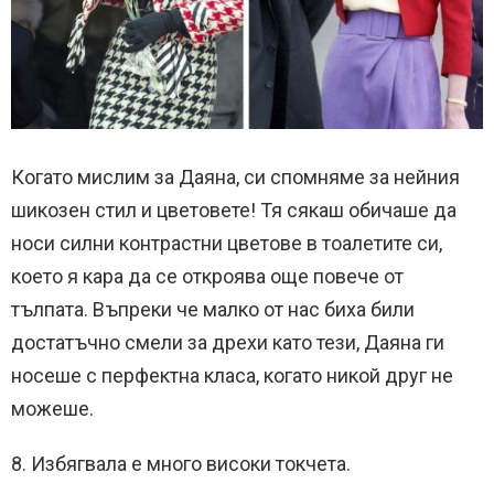
Когато мислим за Даяна, си спомняме за нейния
шикозен стил и цветовете! Тя сякаш обичаше да
носи силни контрастни цветове в тоалетите си,
което я кара да се откроява още повече от
тълпата. Въпреки че малко от нас биха били
достатъчно смели за дрехи като тези, Даяна ги
носеше с перфектна класа, когато никой друг не
можеше.
8. Избягвала е много високи токчета.