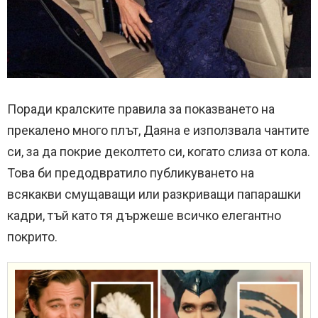
Поради кралските правила за показването на
прекалено много плът, Даяна е използвала чантите
си, за да покрие деколтето си, когато слиза от кола.
Това би предодвратило публикуването на
всякакви смущаващи или разкриващи папарашки
кадри, тъй като тя държеше всичко елегантно
покрито.