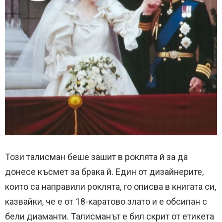
Този талисман беше зашит в роклята й за да
донесе късмет за брака й. Един от дизайнерите,
които са направили роклята, го описва в книгата си,
казвайки, че е от 18-каратово злато и е обсипан с
бели диаманти. Талисманът е бил скрит от етикета