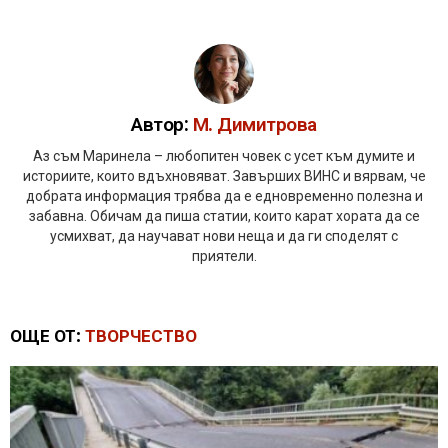
Автор:
М. Димитрова
Аз съм Маринела – любопитен човек с усет към думите и
историите, които вдъхновяват. Завърших ВИНС и вярвам, че
добрата информация трябва да е едновременно полезна и
забавна. Обичам да пиша статии, които карат хората да се
усмихват, да научават нови неща и да ги споделят с
приятели.
ОЩЕ ОТ:
ТВОРЧЕСТВО