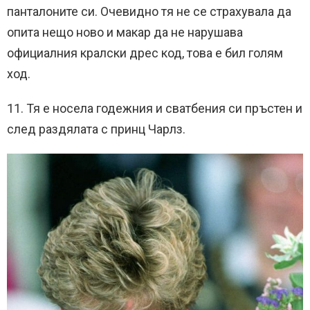
панталоните си. Очевидно тя не се страхувала да
опита нещо ново и макар да не нарушава
официалния кралски дрес код, това е бил голям
ход.
11. Тя е носела годежния и сватбения си пръстен и
след раздялата с принц Чарлз.