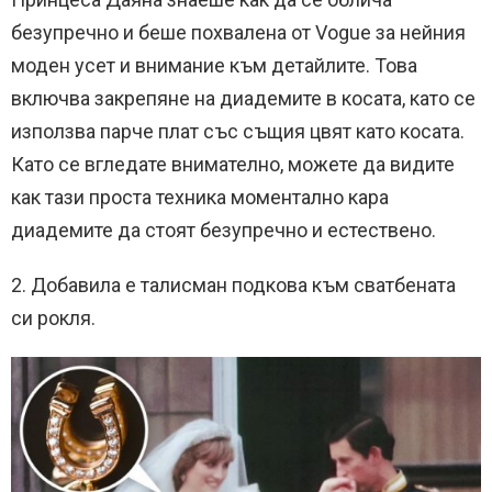
безупречно и беше похвалена от Vogue за нейния
моден усет и внимание към детайлите. Това
включва закрепяне на диадемите в косата, като се
използва парче плат със същия цвят като косата.
Като се вгледате внимателно, можете да видите
как тази проста техника моментално кара
диадемите да стоят безупречно и естествено.
2. Добавила е талисман подкова към сватбената
си рокля.