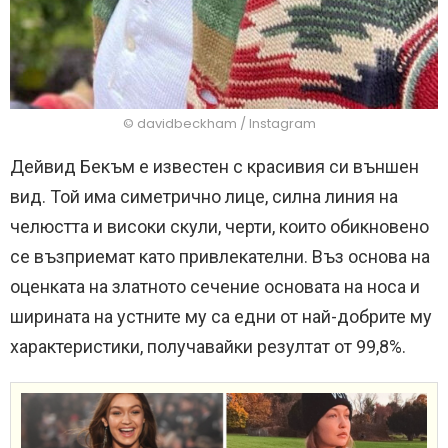
© davidbeckham / Instagram
Дейвид Бекъм е известен с красивия си външен
вид. Той има симетрично лице, силна линия на
челюстта и високи скули, черти, които обикновено
се възприемат като привлекателни. Въз основа на
оценката на златното сечение основата на носа и
ширината на устните му са едни от най-добрите му
характеристики, получавайки резултат от 99,8%.