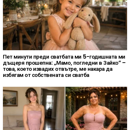
Пет минути преди сватбата ми 5-годишната ми
дъщеря прошепна: „Мамо, погледни в Зайко“ –
това, което извадих отвътре, ме накара да
избягам от собствената си сватба