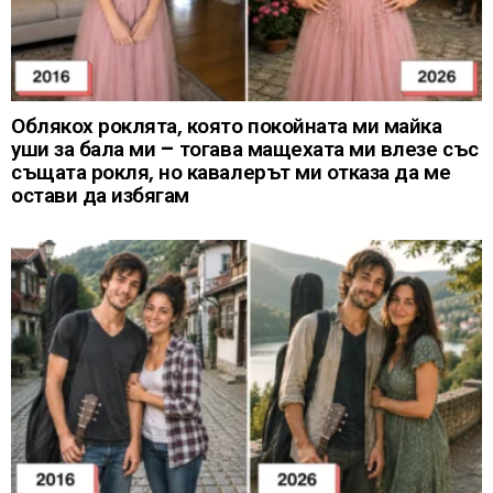
Облякох роклята, която покойната ми майка
уши за бала ми – тогава мащехата ми влезе със
същата рокля, но кавалерът ми отказа да ме
остави да избягам