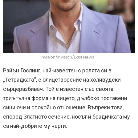
Invision/Invision/East News
Райън Гослинг, най-известен с ролята си в
„Тетрадката“, е олицетворение на холивудски
сърцеразбивач. Той е известен със своята
триъгълна форма на лицето, дълбоко поставени
сини очи и спокойно отношение. Въпреки това,
според Златното сечение, носът и брадичката му
са най-добрите му черти.