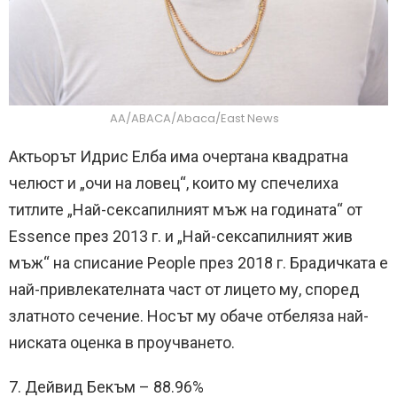
AA/ABACA/Abaca/East News
Актьорът Идрис Елба има очертана квадратна
челюст и „очи на ловец“, които му спечелиха
титлите „Най-сексапилният мъж на годината“ от
Essence през 2013 г. и „Най-сексапилният жив
мъж“ на списание People през 2018 г. Брадичката е
най-привлекателната част от лицето му, според
златното сечение. Носът му обаче отбеляза най-
ниската оценка в проучването.
7. Дейвид Бекъм – 88.96%