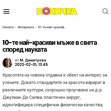
Т
Меню
Ти си тук:
Начало
Интересно
10-те най-красиви мъже в света според науката
10-те най-красиви мъже в света
според науката
от
М. Димитрова
2023-02-01, 13:45
Красотата на човека отдавна е обект на интерес за
учените. Докато стандартите за красота варират в
различните култури, скорошно проучване на д-р
Джулиан Де Силва, пластичен хирург,
идентифицира специфични физически качества,