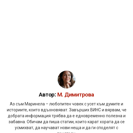
Автор:
М. Димитрова
Аз съм Маринела – любопитен човек с усет към думите и
историите, които вдъхновяват. Завърших ВИНС и вярвам, че
добрата информация трябва да е едновременно полезна и
забавна. Обичам да пиша статии, които карат хората да се
усмихват, да научават нови неща и да ги споделят с