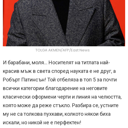
TOLGA AKMEN/AFP/East News
И барабани, моля… Носителят на титлата най-
красив мъж в света според науката е не друг, а
Робърт Патинсън! Той отбеляза в топ 5 за почти
всички категории благодарение на неговите
класически оформени черти и линия на челюстта,
която може да реже стъкло. Разбира се, устните
му не са толкова пухкави, колкото някои биха
искали, но никой не е перфектен!