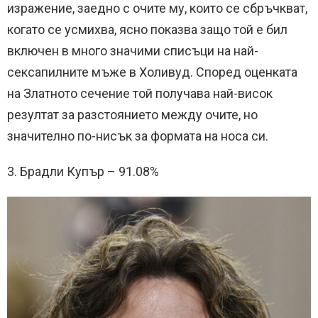
изражение, заедно с очите му, които се сбръчкват,
когато се усмихва, ясно показва защо той е бил
включен в много значими списъци на най-
сексапилните мъже в Холивуд. Според оценката
на Златното сечение той получава най-висок
резултат за разстоянието между очите, но
значително по-нисък за формата на носа си.
3. Брадли Купър – 91.08%