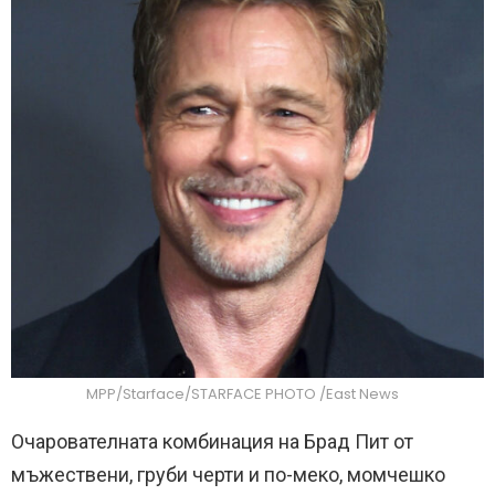
MPP/Starface/STARFACE PHOTO /East News
Очарователната комбинация на Брад Пит от
мъжествени, груби черти и по-меко, момчешко