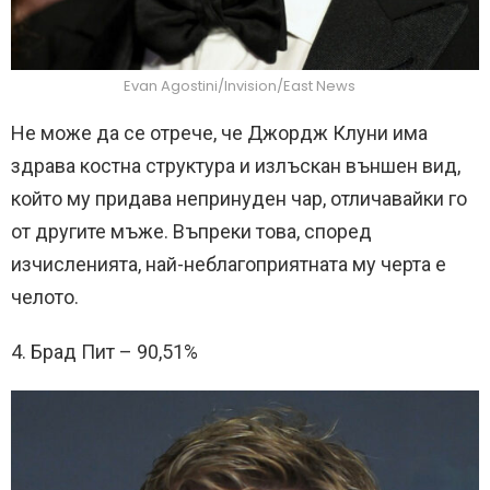
Evan Agostini/Invision/East News
Не може да се отрече, че Джордж Клуни има
здрава костна структура и излъскан външен вид,
който му придава непринуден чар, отличавайки го
от другите мъже. Въпреки това, според
изчисленията, най-неблагоприятната му черта е
челото.
4. Брад Пит – 90,51%