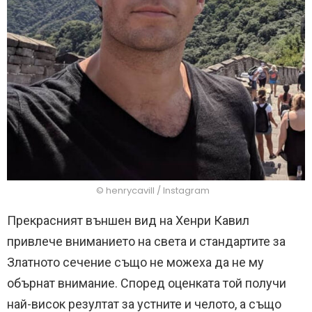
© henrycavill / Instagram
Прекрасният външен вид на Хенри Кавил
привлече вниманието на света и стандартите за
Златното сечение също не можеха да не му
обърнат внимание. Според оценката той получи
най-висок резултат за устните и челото, а също