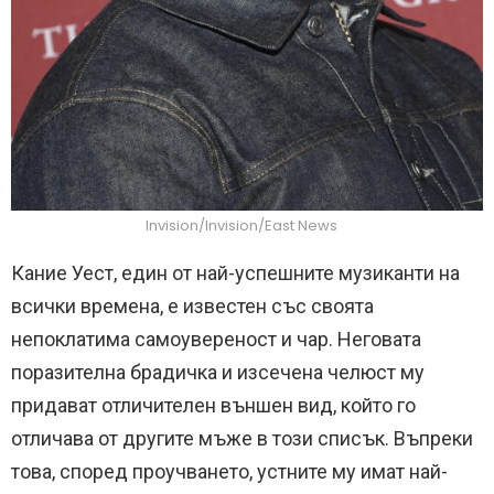
Invision/Invision/East News
Кание Уест, един от най-успешните музиканти на
всички времена, е известен със своята
непоклатима самоувереност и чар. Неговата
поразителна брадичка и изсечена челюст му
придават отличителен външен вид, който го
отличава от другите мъже в този списък. Въпреки
това, според проучването, устните му имат най-