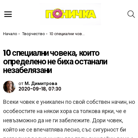
Т
Меню
Ти си тук:
Начало
Творчество
10 специални човека, които определено не биха останали незабелязани
10 специални човека, които
определено не биха останали
незабелязани
от
М. Димитрова
2020-09-18, 07:30
Всеки човек е уникален по свой собствен начин, но
особеостите на някои хора са толкова ярки, че е
невъзможно да не ги забележите. Дори човек,
който не се впечатлява лесно, със сигурност би