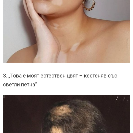
3. „Това е моят естествен цвят – кестеняв със
светли петна“