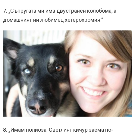
7. „Съпругата ми има двустранен колобома, а
домашният ни любимец хетерохромия.“
8. „Имам полиоза. Светлият кичур заема по-