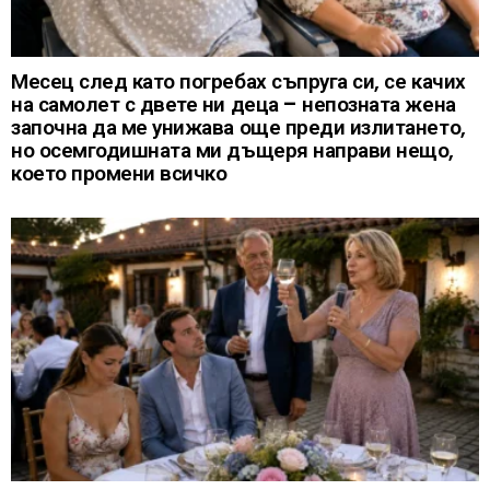
Месец след като погребах съпруга си, се качих
на самолет с двете ни деца – непозната жена
започна да ме унижава още преди излитането,
но осемгодишната ми дъщеря направи нещо,
което промени всичко