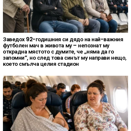
Заведох 92-годишния си дядо на най-важния
футболен мач в живота му – непознат му
открадна мястото с думите, че „няма да го
запомни“, но след това синът му направи нещо,
което смълча целия стадион