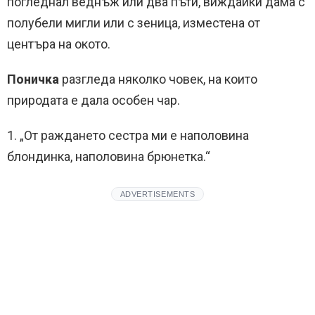
погледнал веднъж или два пъти, виждайки дама с
полубели мигли или с зеница, изместена от
центъра на окото.
Поничка
разгледа няколко човек, на които
природата е дала особен чар.
1. „От раждането сестра ми е наполовина
блондинка, наполовина брюнетка.“
ADVERTISEMENTS