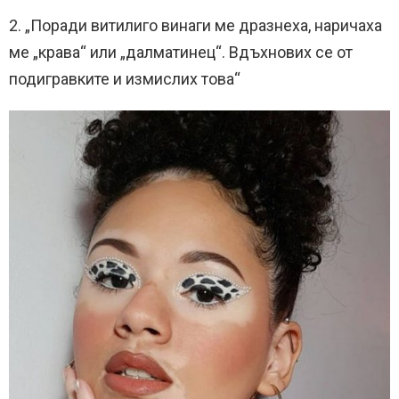
2. „Поради витилиго винаги ме дразнеха, наричаха
ме „крава“ или „далматинец“. Вдъхнових се от
подигравките и измислих това“