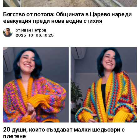
Бягство от потопа: Общината в Царево нареди
евакуация преди нова водна стихия
от
Иван Петров
2025-10-06, 10:25
20 души, които създават малки шедьоври с
плетене