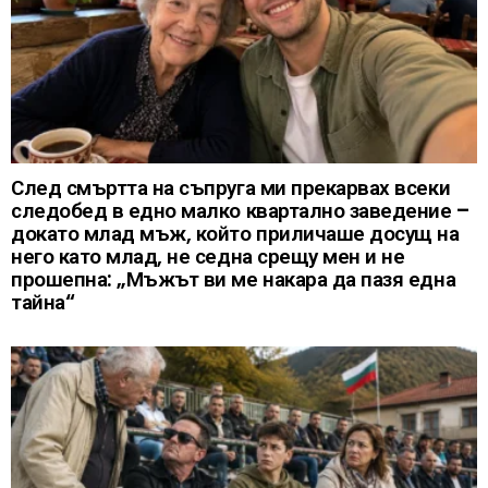
След смъртта на съпруга ми прекарвах всеки
следобед в едно малко квартално заведение –
докато млад мъж, който приличаше досущ на
него като млад, не седна срещу мен и не
прошепна: „Мъжът ви ме накара да пазя една
тайна“