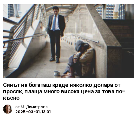
Синът на богаташ краде няколко долара от
просяк, плаща много висока цена за това по-
късно
от
М. Димитрова
2025-03-31, 13:01