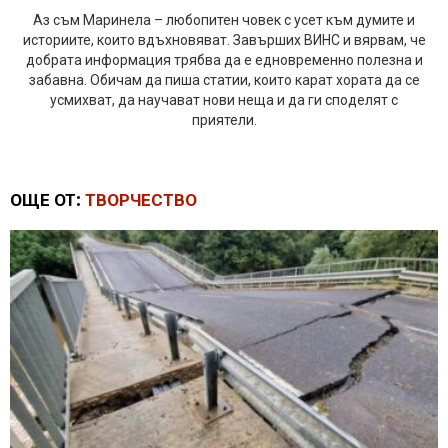
Аз съм Маринела – любопитен човек с усет към думите и
историите, които вдъхновяват. Завърших ВИНС и вярвам, че
добрата информация трябва да е едновременно полезна и
забавна. Обичам да пиша статии, които карат хората да се
усмихват, да научават нови неща и да ги споделят с
приятели.
ОЩЕ ОТ:
ТВОРЧЕСТВО