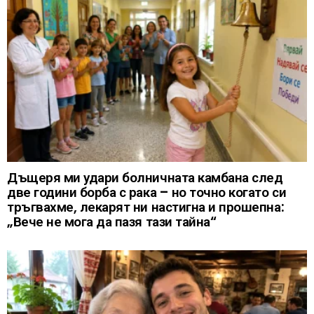
Дъщеря ми удари болничната камбана след
две години борба с рака – но точно когато си
тръгвахме, лекарят ни настигна и прошепна:
„Вече не мога да пазя тази тайна“