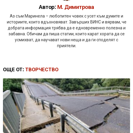
Автор:
М. Димитрова
Аз съм Маринела – любопитен човек с усет към думите и
историите, които вдъхновяват. Завърших ВИНС и вярвам, че
добрата информация трябва да е едновременно полезна и
забавна. Обичам да пиша статии, които карат хората да се
усмихват, да научават нови неща и да ги споделят с
приятели.
ОЩЕ ОТ:
ТВОРЧЕСТВО