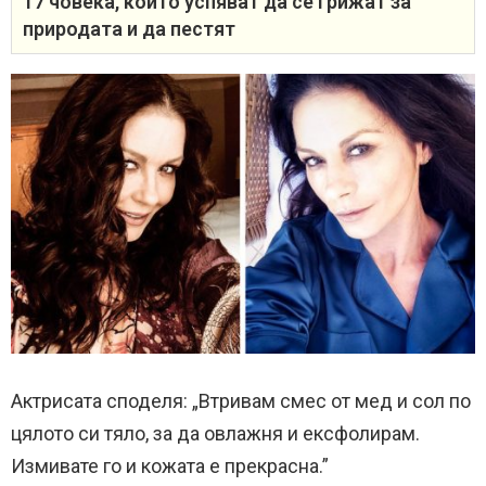
17 човека, които успяват да се грижат за
природата и да пестят
Актрисата споделя: „Втривам смес от мед и сол по
цялото си тяло, за да овлажня и ексфолирам.
Измивате го и кожата е прекрасна.”