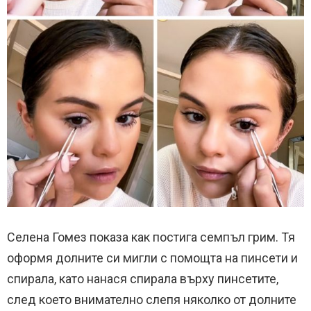
Селена Гомез показа как постига семпъл грим. Тя
оформя долните си мигли с помощта на пинсети и
спирала, като нанася спирала върху пинсетите,
след което внимателно слепя няколко от долните