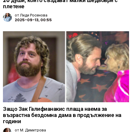
20 души, които създават малки шедьоври с
плетене
от
Лиди Росенова
2025-09-13, 00:55
Защо Зак Галифианакис плаща наема за
възрастна бездомна дама в продължение на
години
от
М. Димитрова