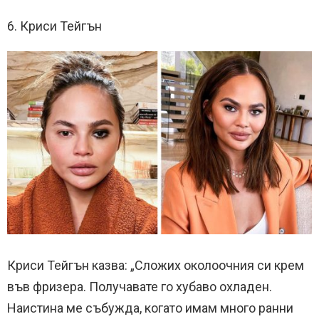
6. Криси Тейгън
Криси Тейгън казва: „Сложих околоочния си крем
във фризера. Получавате го хубаво охладен.
Наистина ме събужда, когато имам много ранни