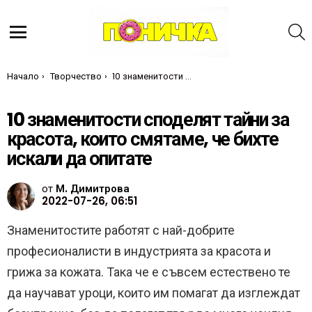
Т
Меню
Ти си тук:
Начало
Творчество
10 знаменитости споделят тайни за красота, които смятаме, че бихте искали да опитате
10 знаменитости споделят тайни за
красота, които смятаме, че бихте
искали да опитате
от
М. Димитрова
2022-07-26, 06:51
Знаменитостите работят с най-добрите
професионалисти в индустрията за красота и
грижа за кожата. Така че е съвсем естествено те
да научават уроци, които им помагат да изглеждат