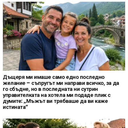
Дъщеря ми имаше само едно последно
желание – съпругът ми направи всичко, за да
го сбъдне, но в последната ни сутрин
управителката на хотела ми подаде плик с
думите: „Мъжът ви трябваше да ви каже
истината“