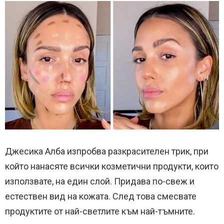
Джесика Алба изпробва разкрасителен трик, при
който нанасяте всички козметични продукти, които
използвате, на един слой. Придава по-свеж и
естествен вид на кожата. След това смесвате
продуктите от най-светлите към най-тъмните.