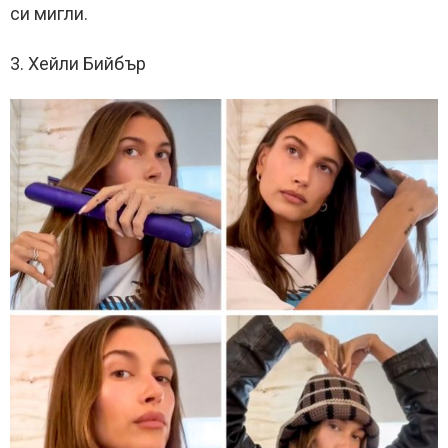
си мигли.
3. Хейли Бийбър