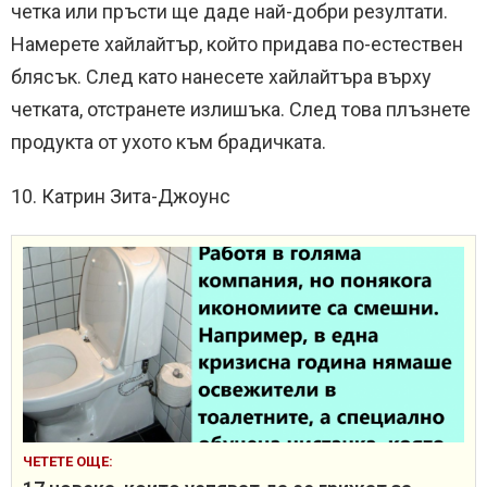
четка или пръсти ще даде най-добри резултати.
Намерете хайлайтър, който придава по-естествен
блясък. След като нанесете хайлайтъра върху
четката, отстранете излишъка. След това плъзнете
продукта от ухото към брадичката.
10. Катрин Зита-Джоунс
ЧЕТЕТЕ ОЩЕ: