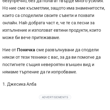
безупречно, без да полагат твърде много усилия.
Но ние сме късметлии, защото има знаменитости,
които са споделили своите съвети и похвати
онлайн. Най-добрата част е, че те са лесни за
изпълнение и използват евтини продукти, които
може би вече притежаваме.
Ние от
Поничка
сме развълнувани да сподели
някои от тези техники с вас, за да ви помогне да
постигнете същия невероятен външен вид и
нямаме търпение да ги изпробваме.
1. Джесика Алба
ADVERTISEMENTS