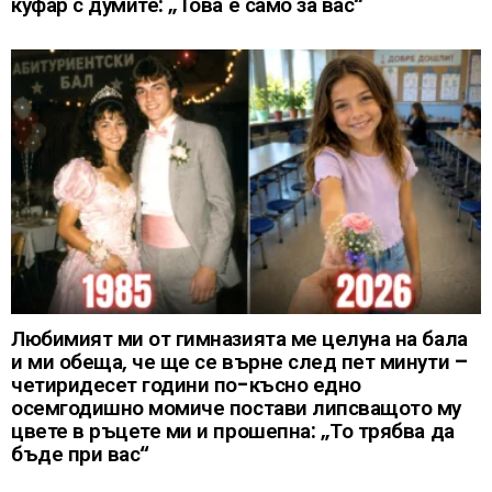
куфар с думите: „Това е само за вас“
Любимият ми от гимназията ме целуна на бала
и ми обеща, че ще се върне след пет минути –
четиридесет години по-късно едно
осемгодишно момиче постави липсващото му
цвете в ръцете ми и прошепна: „То трябва да
бъде при вас“