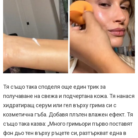
Тя също така споделя още един трик за
получаване на свежа и подчертана кожа. Тя нанася
хидратиращ серум или гел върху грима си с
козметична гъба. Добавя плътен влажен ефект. Тя
също така казва: „Много гримьори първо поставят
фон дьо тен върху ръцете си, разтъркват една в