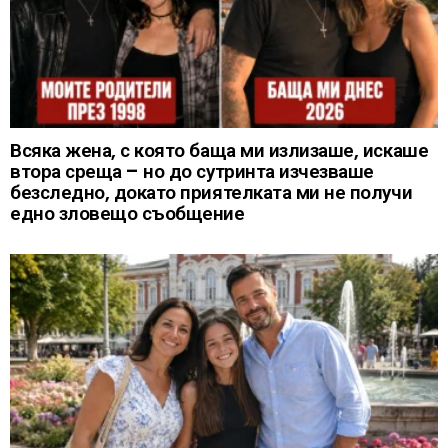
Всяка жена, с която баща ми излизаше, искаше
втора среща – но до сутринта изчезваше
безследно, докато приятелката ми не получи
едно зловещо съобщение