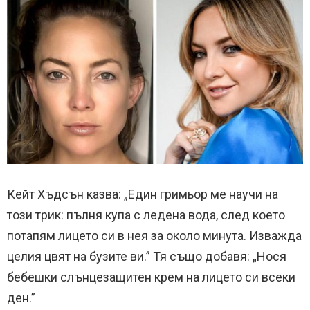
Кейт Хъдсън казва: „Един гримьор ме научи на
този трик: пълня купа с ледена вода, след което
потапям лицето си в нея за около минута. Изважда
целия цвят на бузите ви.” Тя също добавя: „Нося
бебешки слънцезащитен крем на лицето си всеки
ден.”