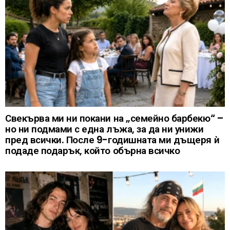
Свекърва ми ни покани на „семейно барбекю“ –
но ни подмами с една лъжа, за да ни унижи
пред всички. После 9-годишната ми дъщеря ѝ
подаде подарък, който обърна всичко