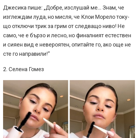
Джесика пише: „Добре, изслушай ме… Знам, че
изглеждам луда, но мисля, че Клои Морело току-
що отключи трик за грим от следващо ниво! Не
само, че е бързо и лесно, но финалният естествен
и сияен вид е невероятен, опитайте го, ако още не
сте го направили!“
2. Селена Гомез