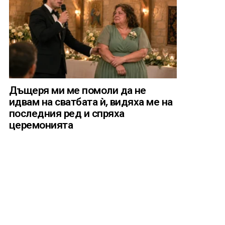
Дъщеря ми ме помоли да не
идвам на сватбата ѝ, видяха ме на
последния ред и спряха
церемонията