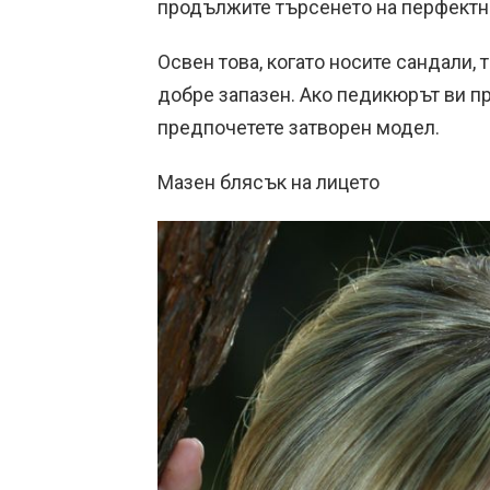
продължите търсенето на перфектн
Освен това, когато носите сандали, т
добре запазен. Ако педикюрът ви п
предпочетете затворен модел.
Мазен блясък на лицето