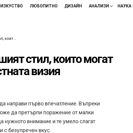
ИЗКУСТВО
ЛЮБОПИТНО
ДИЗАЙН
АНАЛИЗИ
НАУКА
ялостната визия
шият стил, които могат
стната визия
 да направи първо впечатление. Въпреки
 може да претърпи поражение от малки
ща нужното внимание и те умело слагат
и с безупречен вкус.