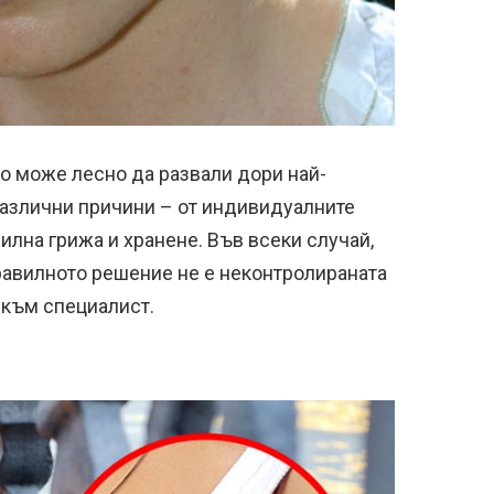
о може лесно да развали дори най-
различни причини – от индивидуалните
илна грижа и хранене. Във всеки случай,
правилното решение не е неконтролираната
е към специалист.