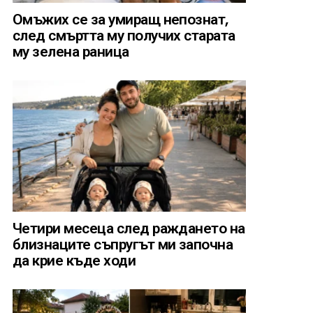
Омъжих се за умиращ непознат,
след смъртта му получих старата
му зелена раница
Четири месеца след раждането на
близнаците съпругът ми започна
да крие къде ходи