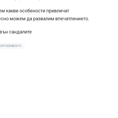
м какви особености привличат
есно можем да развалим впечатлението.
звън сандалите
ERTISEMENTS