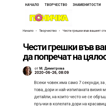
НАЧАЛО
ТВОРЧЕСТВО
ЗНАМЕНИТОСТИ
Ти си тук:
Начало
Творчество
Чести грешки във вашият стил, които могат да попречат на ц
Чести грешки във ва
да попречат на цяло
от
М. Димитрова
2020-06-26, 08:09
Всеки човек има само 7 секунди, за
това, дори и най-изпипаната визия
детайли, на които често не се обръ
пръчки в колелата дори на красавиц