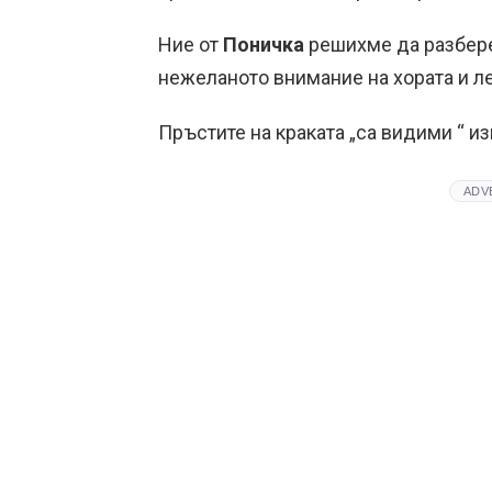
Ние от
Поничка
решихме да разбере
нежеланото внимание на хората и л
Пръстите на краката „са видими “ и
ADV