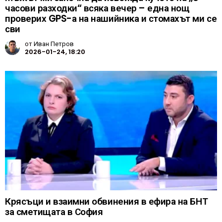
часови разходки“ всяка вечер – една нощ
проверих GPS-а на нашийника и стомахът ми се
сви
от
Иван Петров
2026-01-24, 18:20
Крясъци и взаимни обвинения в ефира на БНТ
за сметищата в София