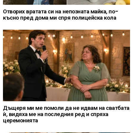
Отворих вратата си на непозната майка, по-
късно пред дома ми спря полицейска кола
Дъщеря ми ме помоли да не идвам на сватбата
ѝ, видяха ме на последния ред и спряха
церемонията