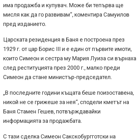
има продажба и купувач. Може би тепърва ще
мисля как да го развивам“, коментира Самуилов
пред изданието.
Царската резиденция в Баня е построена през
1929 г. от цар Борис III и е един от първите имоти,
които Симеон и сестра му Мария Луиза си върнаха
след реституцията през 2000 г., малко преди
Симеон да стане министър-председател.
„В последните години къщата беше поизоставена,
никой не се грижеше за нея“, сподели кметът на
Баня Стамен Гешев, потвърждавайки
информацията за продажбата.
С тази сделка Симеон Сакскобургготски на