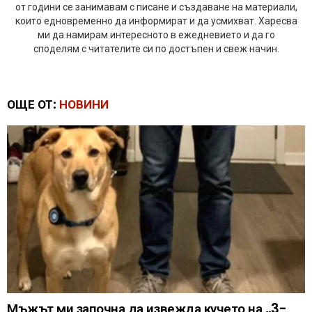
от години се занимавам с писане и създаване на материали,
които едновременно да информират и да усмихват. Харесва
ми да намирам интересното в ежедневието и да го
споделям с читателите си по достъпен и свеж начин.
ОЩЕ ОТ:
НОВИНИ
Мъжът ми започна да извежда кучето на „3-