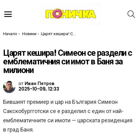
Т
Меню
Ти си тук:
Начало
Новини
Царят кешира! Симеон се раздели с емблематичния си имот в Баня за милиони
Царят кешира! Симеон се раздели с
емблематичния си имот в Баня за
милиони
от
Иван Петров
2025-10-09, 12:33
Бившият премиер и цар на България Симеон
Сакскобургготски се е разделил с един от най-
емблематичните си имоти — царската резиденция
в град Баня.