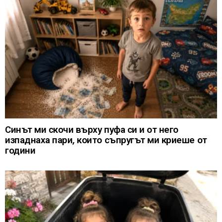
Синът ми скочи върху пуфа си и от него
изпаднаха пари, които съпругът ми криеше от
години