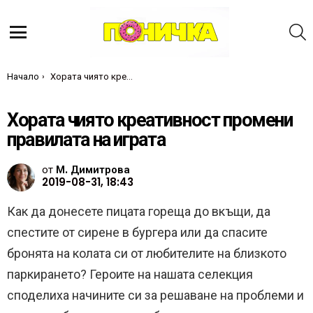
Т
Меню
Ти си тук:
Начало
Хората чиято креативност промени правилата на играта
Хората чиято креативност промени
правилата на играта
от
М. Димитрова
2019-08-31, 18:43
Как да донесете пицата гореща до вкъщи, да
спестите от сирене в бургера или да спасите
бронята на колата си от любителите на близкото
паркирането? Героите на нашата селекция
споделиха начините си за решаване на проблеми и