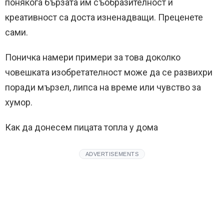
понякога бързата им съобразителност и
креативност са доста изненадващи. Преценете
сами.
Поничка намери примери за това доколко
човешката изобретателност може да се развихри
поради мързел, липса на време или чувство за
хумор.
Как да донесем пицата топла у дома
ADVERTISEMENTS