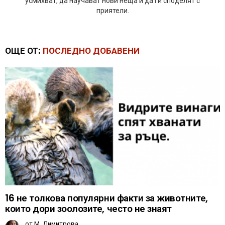
усмихват, да научават нови неща и да ги споделят с
приятели.
ОЩЕ ОТ:
ПОСЛЕДНО ДОБАВЕНИ
16 не толкова популярни факти за животните,
които дори зоолозите, често не знаят
от
М. Димитрова