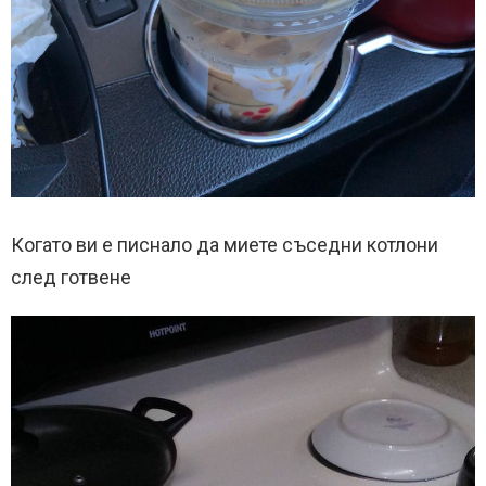
Когато ви е писнало да миете съседни котлони
след готвене