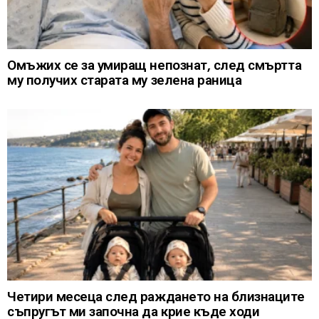
Омъжих се за умиращ непознат, след смъртта
му получих старата му зелена раница
Четири месеца след раждането на близнаците
съпругът ми започна да крие къде ходи