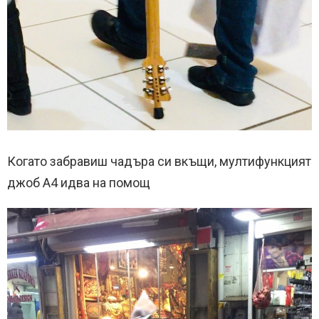
Когато забравиш чадъра си вкъщи, мултифункцият
джоб A4 идва на помощ