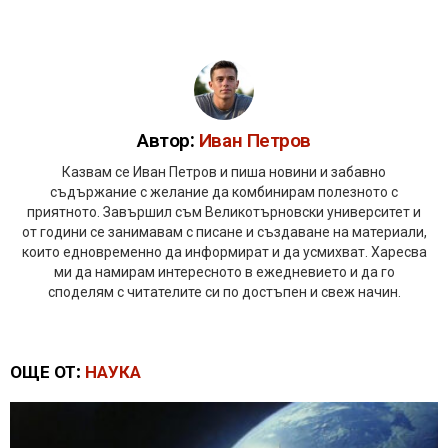
Автор:
Иван Петров
Казвам се Иван Петров и пиша новини и забавно
съдържание с желание да комбинирам полезното с
приятното. Завършил съм Великотърновски университет и
от години се занимавам с писане и създаване на материали,
които едновременно да информират и да усмихват. Харесва
ми да намирам интересното в ежедневието и да го
споделям с читателите си по достъпен и свеж начин.
ОЩЕ ОТ:
НАУКА