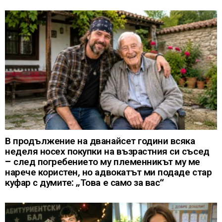
В продължение на дванайсет години всяка
неделя носех покупки на възрастния си съсед
– след погребението му племенникът му ме
нарече користен, но адвокатът ми подаде стар
куфар с думите: „Това е само за вас“