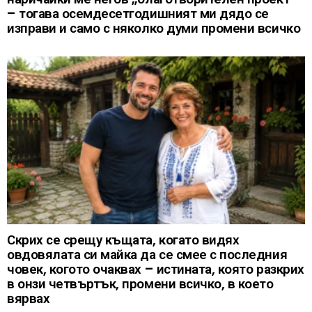
– тогава осемдесетгодишният ми дядо се
изправи и само с няколко думи промени всичко
Скрих се срещу къщата, когато видях
овдовялата си майка да се смее с последния
човек, когото очаквах – истината, която разкрих
в онзи четвъртък, промени всичко, в което
вярвах