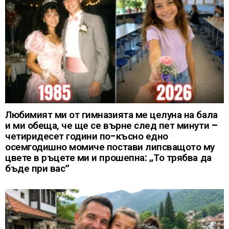
Любимият ми от гимназията ме целуна на бала
и ми обеща, че ще се върне след пет минути –
четиридесет години по-късно едно
осемгодишно момиче постави липсващото му
цвете в ръцете ми и прошепна: „То трябва да
бъде при вас“