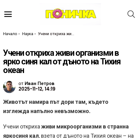
Т
Меню
Ти си тук:
Начало
Наука
Учени откриха живи организми в ярко синя кал от дъното на Тихия океан
Учени откриха живи организми в
ярко синя кал от дъното на Тихия
океан
от
Иван Петров
2025-11-12, 14:19
Животът намира път дори там, където
изглежда напълно невъзможно.
Учени откриха
живи микроорганизми в странна
яркосиня кал
, взета от дъното на Тихия океан – на