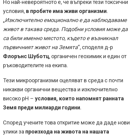
Но най-невероятното е, че въпреки тези токсични
условия,
в пробите има живи организми
.
„
Изключително емоционално е да наблюдаваме
живот в такава среда. Подобни условия може да
са били именно мястото, където е възникнал
първичният живот на Земята
“, споделя д-р
Флорънс Шуботц
, органичен геохимик и един от
ръководителите на екипа.
Тези микроорганизми оцеляват в среда с почти
никакви органични вещества и изключително
високо pH –
условия, които напомнят ранната
Земя преди милиарди години
.
Според учените това откритие може да даде нови
улики за
произхода на живота на нашата