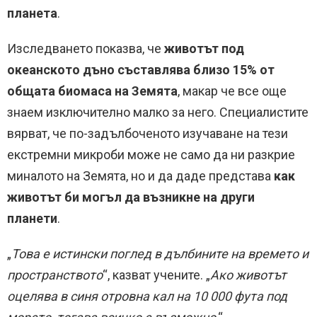
планета
.
Изследването показва, че
животът под
океанското дъно съставлява близо 15% от
общата биомаса на Земята
, макар че все още
знаем изключително малко за него. Специалистите
вярват, че по-задълбоченото изучаване на тези
екстремни микроби може не само да ни разкрие
миналото на Земята, но и да даде представа
как
животът би могъл да възникне на други
планети
.
„
Това е истински поглед в дълбините на времето и
пространството
“, казват учените. „
Ако животът
оцелява в синя отровна кал на 10 000 фута под