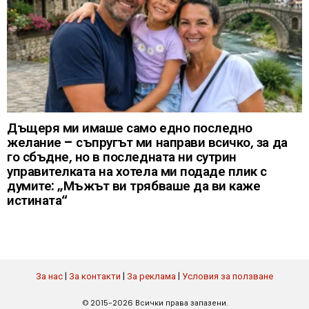
Дъщеря ми имаше само едно последно
желание – съпругът ми направи всичко, за да
го сбъдне, но в последната ни сутрин
управителката на хотела ми подаде плик с
думите: „Мъжът ви трябваше да ви каже
истината“
За нас
|
За контакти
|
За реклама
|
Условия за ползване
© 2015-2026 Всички права запазени.