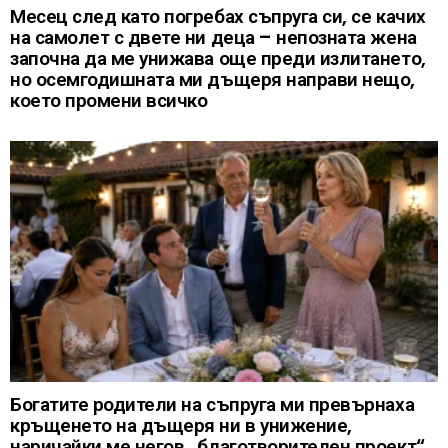
Месец след като погребах съпруга си, се качих
на самолет с двете ни деца – непозната жена
започна да ме унижава още преди излитането,
но осемгодишната ми дъщеря направи нещо,
което промени всичко
Богатите родители на съпруга ми превърнаха
кръщенето на дъщеря ни в унижение,
наричайки ме негов „благотворителен проект“