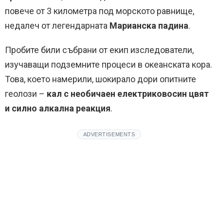
повече от 3 километра под морското равнище,
недалеч от легендарната
Марианска падина
.
Пробите били събрани от екип изследователи,
изучаващи подземните процеси в океанската кора.
Това, което намерили, шокирало дори опитните
геолози –
кал с необичаен електриковосин цвят
и силно алкална реакция
.
ADVERTISEMENTS