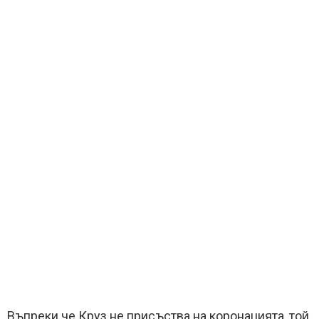
Въпреки че Круз не присъства на коронацията, той