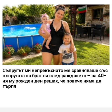
Съпругът ми непрекъснато ме сравняваше със
съпругата на брат си след раждането – на 40-
ия му рожден ден реших, че повече няма да
търпя