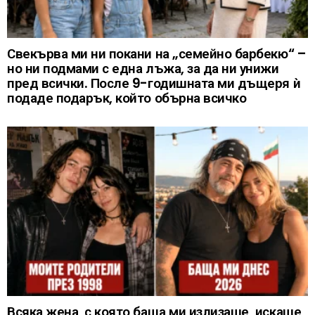
Свекърва ми ни покани на „семейно барбекю“ –
но ни подмами с една лъжа, за да ни унижи
пред всички. После 9-годишната ми дъщеря ѝ
подаде подарък, който обърна всичко
Всяка жена, с която баща ми излизаше, искаше