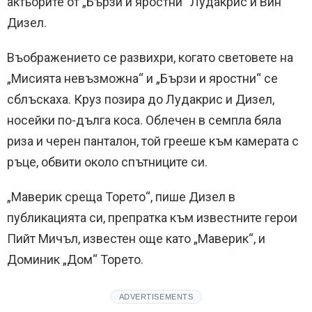
актьорите от „Бързи и яростни“ Лудакрис и Вин
Дизел.
Въображението се развихри, когато световете на
„Мисията невъзможна“ и „Бързи и яростни“ се
сблъскаха. Круз позира до Лудакрис и Дизел,
носейки по-дълга коса. Облечен в семпла бяла
риза и черен панталон, той грееше към камерата с
ръце, обвити около спътниците си.
„Маверик среща Торето“, пише Дизел в
публикацията си, препратка към известните герои
Пийт Мичъл, известен още като „Маверик“, и
Доминик „Дом“ Торето.
ADVERTISEMENTS