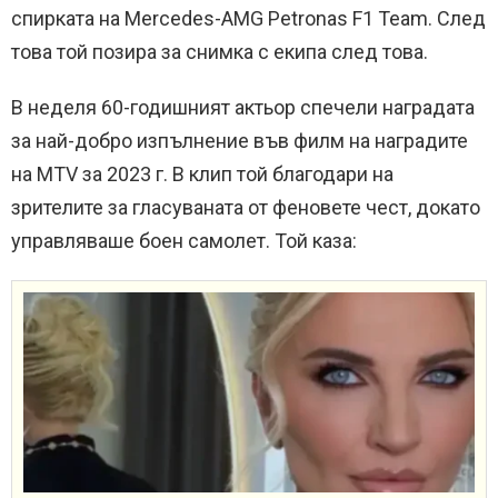
спирката на Mercedes-AMG Petronas F1 Team. След
това той позира за снимка с екипа след това.
В неделя 60-годишният актьор спечели наградата
за най-добро изпълнение във филм на наградите
на MTV за 2023 г. В клип той благодари на
зрителите за гласуваната от феновете чест, докато
управляваше боен самолет. Той каза: