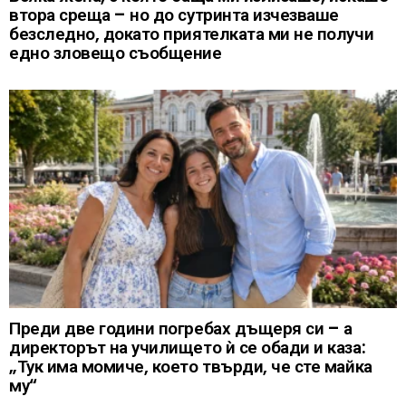
втора среща – но до сутринта изчезваше
безследно, докато приятелката ми не получи
едно зловещо съобщение
Преди две години погребах дъщеря си – а
директорът на училището ѝ се обади и каза:
„Тук има момиче, което твърди, че сте майка
му“