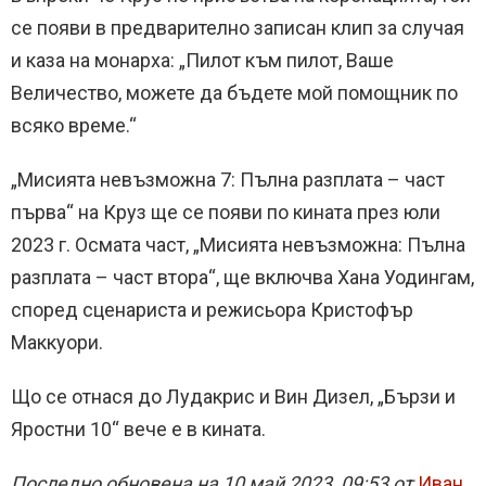
се появи в предварително записан клип за случая
и каза на монарха: „Пилот към пилот, Ваше
Величество, можете да бъдете мой помощник по
всяко време.“
„Мисията невъзможна 7: Пълна разплата – част
първа“ на Круз ще се появи по кината през юли
2023 г. Осмата част, „Мисията невъзможна: Пълна
разплата – част втора“, ще включва Хана Уодингам,
според сценариста и режисьора Кристофър
Маккуори.
Що се отнася до Лудакрис и Вин Дизел, „Бързи и
Яростни 10“ вече е в кината.
Последно обновена на 10 май 2023, 09:53 от
Иван