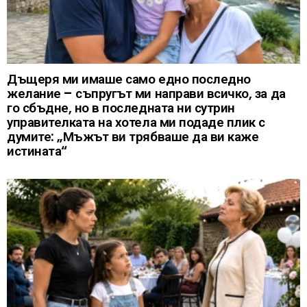
Дъщеря ми имаше само едно последно
желание – съпругът ми направи всичко, за да
го сбъдне, но в последната ни сутрин
управителката на хотела ми подаде плик с
думите: „Мъжът ви трябваше да ви каже
истината“