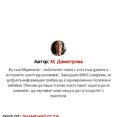
Автор:
М. Димитрова
Аз съм Маринела – любопитен човек с усет към думите и
историите, които вдъхновяват. Завърших ВИНС и вярвам, че
добрата информация трябва да е едновременно полезна и
забавна. Обичам да пиша статии, които карат хората да се
усмихват, да научават нови неща и да ги споделят с
приятели.
ОЩЕ ОТ:
ЗНАМЕНИТОСТИ