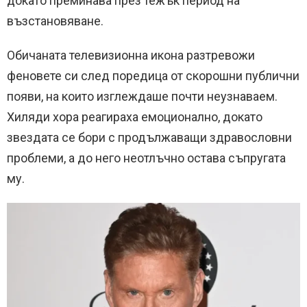
докато преминава през тежък период на
възстановяване.
Обичаната телевизионна икона разтревожи
феновете си след поредица от скорошни публични
появи, на които изглеждаше почти неузнаваем.
Хиляди хора реагираха емоционално, докато
звездата се бори с продължаващи здравословни
проблеми, а до него неотлъчно остава съпругата
му.