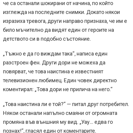
че са останали шокирани от начина, по който
изглежда на последните снимки. Докато някои
изразиха тревога, други направо признаха, че им е
било мъчително да видят един от героите на
детството си в подобно състояние.
„Тъжно е да го виждам така“, написа един
разстроен фен. Други дори не можеха да
повярват, че това наистина е известният
телевизионен любимец. Един човек директно
коментирал: „Това дори не прилича на него.“
„Това наистина ли е той?“ — питал друг потребител.
Някои останали напълно смаяни от огромната
промяна във външния му вид. „Уау… едва го
познах!“, гласял един от коментарите.