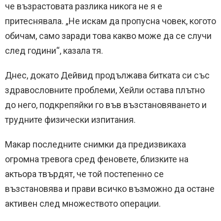
че възрастовата разлика никога не я е
притеснявала. „Не искам да пропусна човек, когото
обичам, само заради това какво може да се случи
след години“, казала тя.
Днес, докато Дейвид продължава битката си със
здравословните проблеми, Хейли остава плътно
до него, подкрепяйки го във възстановяването и
трудните физически изпитания.
Макар последните снимки да предизвикаха
огромна тревога сред феновете, близките на
актьора твърдят, че той постепенно се
възстановява и прави всичко възможно да остане
активен след множеството операции.