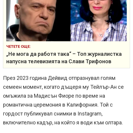
ЧЕТЕТЕ ОЩЕ:
„Не мога да работя така“ – Топ журналистка
напусна телевизията на Слави Трифонов
През 2023 година Дейвид отпразнувал голям
семеен момент, когато дъщеря му Тейлър-Ан се
омъжила за Мадисън Фиоре по време на
романтична церемония в Калифорния. Той с
гордост публикувал снимки в Instagram,
включително кадър, на който я води към олтара.