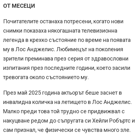
ОТ МЕСЕЦИ
Почитателите останаха потресени, когато нови
снимки показаха някогашната телевизионна
легенда в крехко състояние по време на появата
му в Лос Анджелис. Любимецът на поколения
зрители преминава през серия от здравословни
изпитания през последните години, което засили
тревогата около състоянието му.
През май 2025 година актьорът беше заснет в
инвалидна количка на летището в Лос Анджелис.
Малко преди това той трудно се придвижвал с
накуцване редом до съпругата си Хейли Робъртс и
сам признал, че физически се чувства много зле.