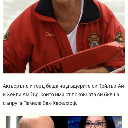
Актьорът е и горд баща на дъщерите си Тейлър-Ан
и Хейли Амбър, които има от покойната си бивша
съпруга Памела Бах-Хаселхоф.