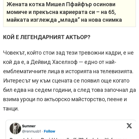
Жената котка Мишел Пфайфър осинови
момиче и прекъсна кариерата си – на 65,
майката изглежда „млада“ на нова снимка
КОЙ Е ЛЕГЕНДАРНИЯТ АКТЬОР?
Човекът, който стои зад тези тревожни кадри, е не
кой да е, а Дейвид Хаселхоф — едно от най-
емблематичните лица в историята на телевизията.
Интересът му към сцената се появил още когато
бил едва на седем години, а след това започнал да
взима уроци по актьорско майсторство, пеене и
танци.