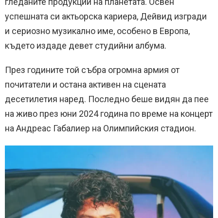
гледаните продукции на планетата. Освен
успешната си актьорска кариера, Дейвид изгради
и сериозно музикално име, особено в Европа,
където издаде девет студийни албума.
През годините той събра огромна армия от
почитатели и остана активен на сцената
десетилетия наред. Последно беше видян да пее
на живо през юни 2024 година по време на концерт
на Андреас Габалиер на Олимпийския стадион.