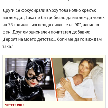
Други се фокусирали върху това колко крехък
изглежда. „Така не би трябвало да изглежда човек
на 73 години… изглежда сякаш е на 90“, написал
фен. Друг емоционален почитател добавил:
„Героят на моето детство… боли ме да го виждам
така.“
ЧЕТЕТЕ ОЩЕ: