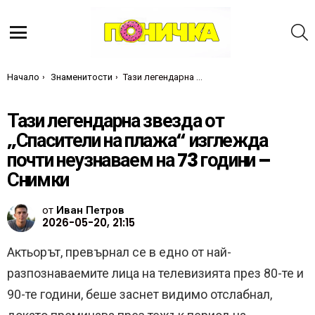
Т
Меню
Ти си тук:
Начало
Знаменитости
Тази легендарна звезда от „Спасители на плажа“ изглежда почти неузнаваем на 73 години – Снимки
Тази легендарна звезда от
„Спасители на плажа“ изглежда
почти неузнаваем на 73 години –
Снимки
от
Иван Петров
2026-05-20, 21:15
Актьорът, превърнал се в едно от най-
разпознаваемите лица на телевизията през 80-те и
90-те години, беше заснет видимо отслабнал,