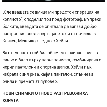
„Следващата седмица ми предстои операция на
коляното“, споделил той пред фотограф. Въпреки
болките, звездата се опитвала да запази добро
настроение след завръщането си от почивка в
Канкун, Мексико, заедно с Хейли.
За пътуването той бил облечен с раирана риза в
синьо и бяло върху черна тениска, комбинирана с
черни панталони и спортна шапка. Хейли пък
избрала синя риза, кафяв панталон, слънчеви
очила и преметнат пуловер.
НОВИ СНИМКИ ОТНОВО РАЗТРЕВОЖИХА
ХОРАТА