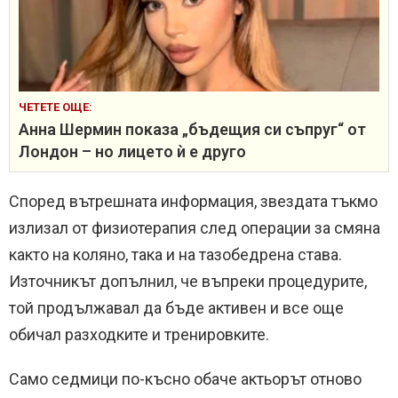
ЧЕТЕТЕ ОЩЕ:
Анна Шермин показа „бъдещия си съпруг“ от
Лондон – но лицето ѝ е друго
Според вътрешната информация, звездата тъкмо
излизал от физиотерапия след операции за смяна
както на коляно, така и на тазобедрена става.
Източникът допълнил, че въпреки процедурите,
той продължавал да бъде активен и все още
обичал разходките и тренировките.
Само седмици по-късно обаче актьорът отново