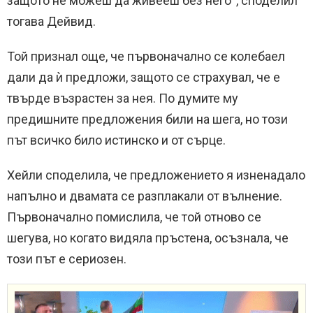
защото не можеш да живееш без него“, споделил
тогава Дейвид.
Той признал още, че първоначално се колебаел
дали да ѝ предложи, защото се страхувал, че е
твърде възрастен за нея. По думите му
предишните предложения били на шега, но този
път всичко било истинско и от сърце.
Хейли споделила, че предложението я изненадало
напълно и двамата се разплакали от вълнение.
Първоначално помислила, че той отново се
шегува, но когато видяла пръстена, осъзнала, че
този път е сериозен.