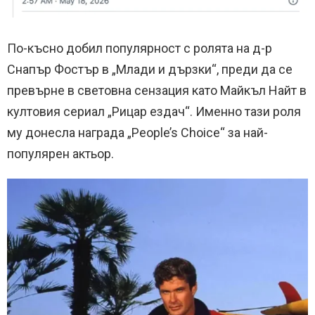
По-късно добил популярност с ролята на д-р
Снапър Фостър в „Млади и дързки“, преди да се
превърне в световна сензация като Майкъл Найт в
култовия сериал „Рицар ездач“. Именно тази роля
му донесла награда „People’s Choice“ за най-
популярен актьор.