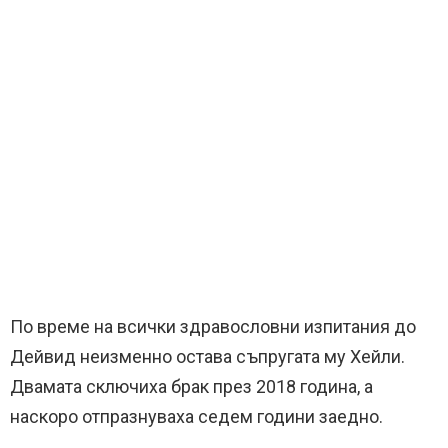
По време на всички здравословни изпитания до
Дейвид неизменно остава съпругата му Хейли.
Двамата сключиха брак през 2018 година, а
наскоро отпразнуваха седем години заедно.