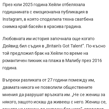
През юли 2025 година Хейли отбелязала
годишнината с емоционална публикация в
Instagram, в която споделила тяхна сватбена
снимка край басейн в красива градина.
Любовната им история започнала още когато
Дейвид бил съдия в „Britain’s Got Talent“. По-късно
той предложил брак на Хейли по време на
романтичен пикник на плажа в Малибу през 2016
година.
Въпреки разликата от 27 години помежду им,
двамата никога не позволили обществените
мнения да разрушат връзката им. „Не се жениш за
някого, защото искаш да живееш с него. Жениш се,