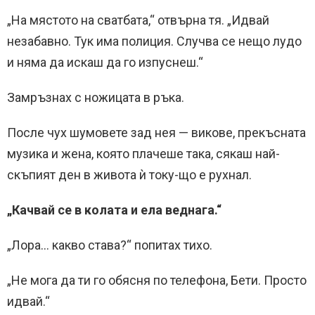
„На мястото на сватбата,“ отвърна тя. „Идвай
незабавно. Тук има полиция. Случва се нещо лудо
и няма да искаш да го изпуснеш.“
Замръзнах с ножицата в ръка.
После чух шумовете зад нея — викове, прекъсната
музика и жена, която плачеше така, сякаш най-
скъпият ден в живота ѝ току-що е рухнал.
„Качвай се в колата и ела веднага.“
„Лора… какво става?“ попитах тихо.
„Не мога да ти го обясня по телефона, Бети. Просто
идвай.“