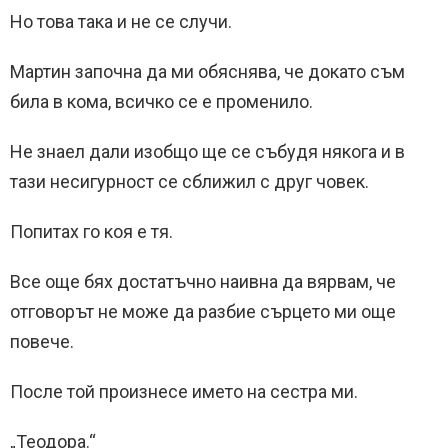
Но това така и не се случи.
Мартин започна да ми обяснява, че докато съм
била в кома, всичко се е променило.
Не знаел дали изобщо ще се събудя някога и в
тази несигурност се сближил с друг човек.
Попитах го коя е тя.
Все още бях достатъчно наивна да вярвам, че
отговорът не може да разбие сърцето ми още
повече.
После той произнесе името на сестра ми.
„Теодора.“