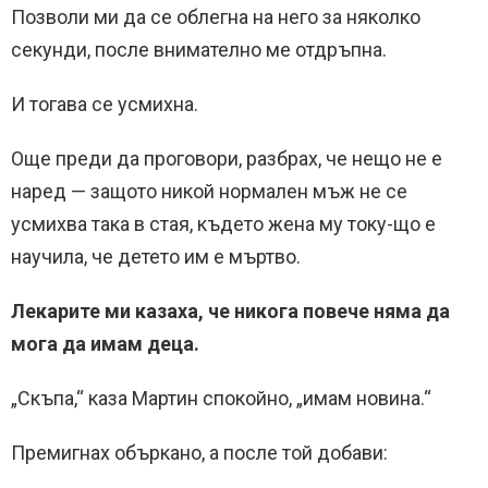
Позволи ми да се облегна на него за няколко
секунди, после внимателно ме отдръпна.
И тогава се усмихна.
Още преди да проговори, разбрах, че нещо не е
наред — защото никой нормален мъж не се
усмихва така в стая, където жена му току-що е
научила, че детето им е мъртво.
Лекарите ми казаха, че никога повече няма да
мога да имам деца.
„Скъпа,“ каза Мартин спокойно, „имам новина.“
Премигнах объркано, а после той добави: