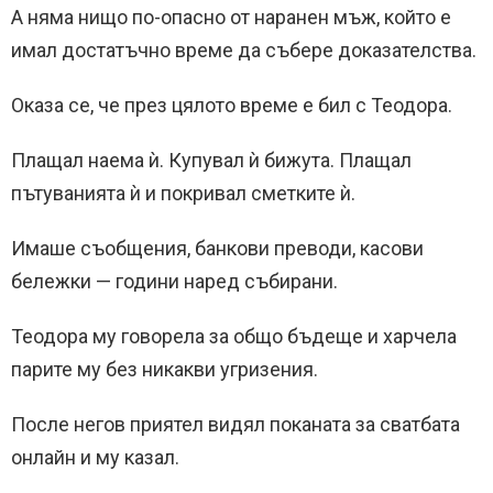
А няма нищо по-опасно от наранен мъж, който е
имал достатъчно време да събере доказателства.
Оказа се, че през цялото време е бил с Теодора.
Плащал наема ѝ. Купувал ѝ бижута. Плащал
пътуванията ѝ и покривал сметките ѝ.
Имаше съобщения, банкови преводи, касови
бележки — години наред събирани.
Теодора му говорела за общо бъдеще и харчела
парите му без никакви угризения.
После негов приятел видял поканата за сватбата
онлайн и му казал.