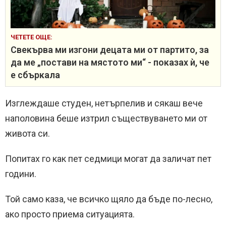
ЧЕТЕТЕ ОЩЕ:
Свекърва ми изгони децата ми от партито, за
да ме „постави на мястото ми“ - показах ѝ, че
е сбъркала
Изглеждаше студен, нетърпелив и сякаш вече
наполовина беше изтрил съществуването ми от
живота си.
Попитах го как пет седмици могат да заличат пет
години.
Той само каза, че всичко щяло да бъде по-лесно,
ако просто приема ситуацията.