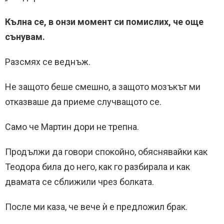
Кълна се, в онзи момент си помислих, че още
сънувам.
Разсмях се веднъж.
Не защото беше смешно, а защото мозъкът ми
отказваше да приеме случващото се.
Само че Мартин дори не трепна.
Продължи да говори спокойно, обяснявайки как
Теодора била до него, как го разбирала и как
двамата се сближили чрез болката.
После ми каза, че вече ѝ е предложил брак.