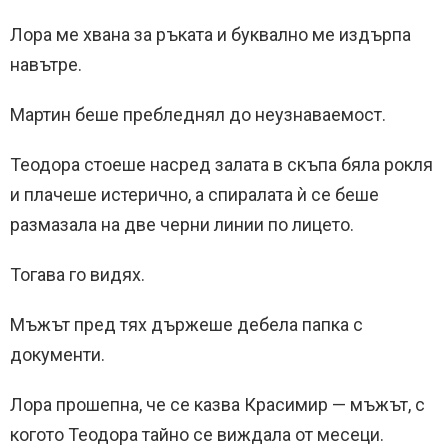
Лора ме хвана за ръката и буквално ме издърпа
навътре.
Мартин беше пребледнял до неузнаваемост.
Теодора стоеше насред залата в скъпа бяла рокля
и плачеше истерично, а спиралата ѝ се беше
размазала на две черни линии по лицето.
Тогава го видях.
Мъжът пред тях държеше дебела папка с
документи.
Лора прошепна, че се казва Красимир — мъжът, с
когото Теодора тайно се виждала от месеци.