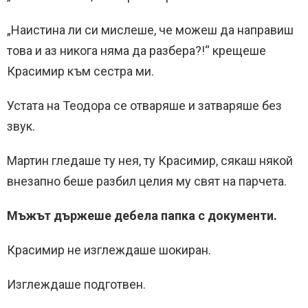
„Наистина ли си мислеше, че можеш да направиш
това и аз никога няма да разбера?!“ крещеше
Красимир към сестра ми.
Устата на Теодора се отваряше и затваряше без
звук.
Мартин гледаше ту нея, ту Красимир, сякаш някой
внезапно беше разбил целия му свят на парчета.
Мъжът държеше дебела папка с документи.
Красимир не изглеждаше шокиран.
Изглеждаше подготвен.