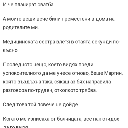
И че планират сватба.
А моите вещи вече били преместени в дома на
родителите ми.
Медицинската сестра влетя в стаята секунди по-
късно.
Последното нещо, което видях преди
успокоителното да ме унесе отново, беше Мартин,
който въздъхна така, сякаш аз бях направила
разговора по-труден, отколкото трябва.
След това той повече не дойде.
Когато ме изписаха от болницата, все пак отидох
да го видя.