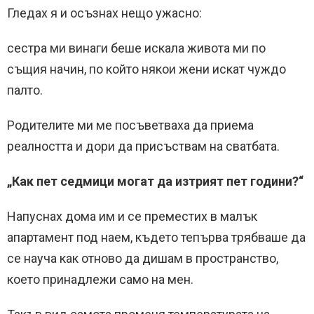
Гледах я и осъзнах нещо ужасно:
сестра ми винаги беше искала живота ми по
същия начин, по който някои жени искат чуждо
палто.
Родителите ми ме посъветваха да приема
реалността и дори да присъствам на сватбата.
„Как пет седмици могат да изтрият пет години?“
Напуснах дома им и се преместих в малък
апартамент под наем, където тепърва трябваше да
се науча как отново да дишам в пространство,
което принадлежи само на мен.