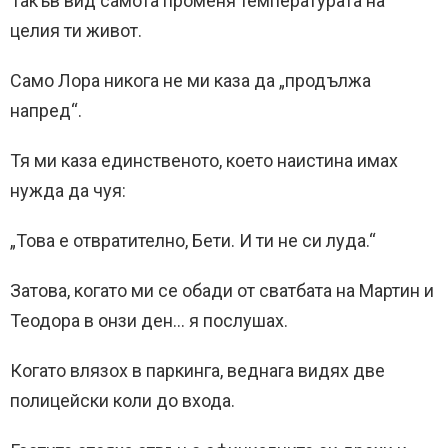
Такъв вид самота променя температурата на
целия ти живот.
Само Лора никога не ми каза да „продължа
напред“.
Тя ми каза единственото, което наистина имах
нужда да чуя:
„Това е отвратително, Бети. И ти не си луда.“
Затова, когато ми се обади от сватбата на Мартин и
Теодора в онзи ден… я послушах.
Когато влязох в паркинга, веднага видях две
полицейски коли до входа.