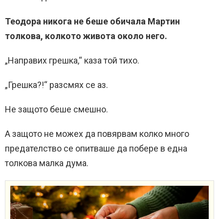
Теодора никога не беше обичала Мартин
толкова, колкото живота около него.
„Направих грешка,“ каза той тихо.
„Грешка?!“ разсмях се аз.
Не защото беше смешно.
А защото не можех да повярвам колко много
предателство се опитваше да побере в една
толкова малка дума.