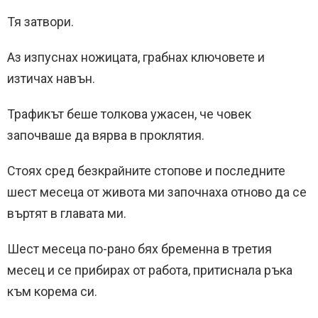
Тя затвори.
Аз изпуснах ножицата, грабнах ключовете и
изтичах навън.
Трафикът беше толкова ужасен, че човек
започваше да вярва в проклятия.
Стоях сред безкрайните стопове и последните
шест месеца от живота ми започнаха отново да се
въртят в главата ми.
Шест месеца по-рано бях бременна в третия
месец и се прибирах от работа, притиснала ръка
към корема си.