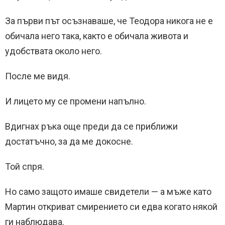
За първи път осъзнаваше, че Теодора никога не е
обичала него така, както е обичала живота и
удобствата около него.
После ме видя.
И лицето му се промени напълно.
Вдигнах ръка още преди да се приближи
достатъчно, за да ме докосне.
Той спря.
Но само защото имаше свидетели — а мъже като
Мартин откриват смирението си едва когато някой
ги наблюдава.