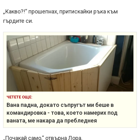
„Какво?!“ прошепнах, притискайки ръка към
гърдите си.
ЧЕТЕТЕ ОЩЕ:
Вана падна, докато съпругът ми беше в
командировка - това, което намерих под
ваната, ме накара да пребледнея
„Почакай само,“ отвърна Лора.