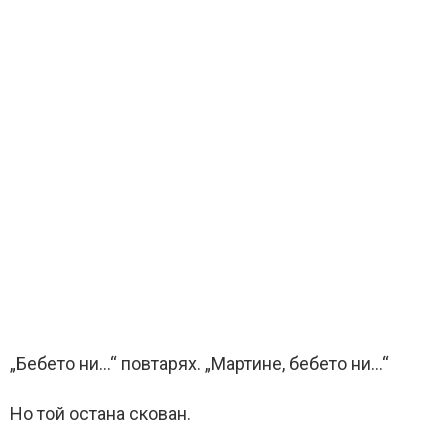
„Бебето ни…“ повтарях. „Мартине, бебето ни…“
Но той остана скован.