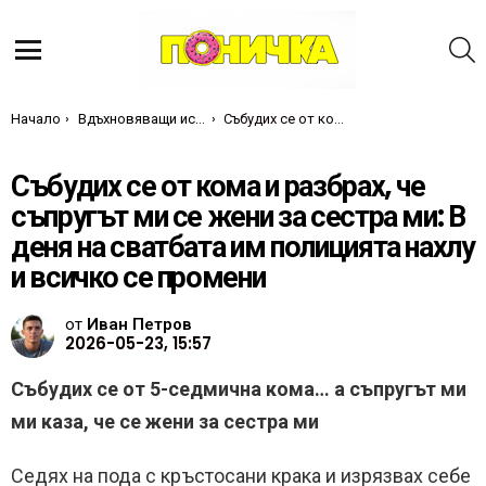
Т
Меню
Ти си тук:
Начало
Вдъхновяващи истории
Събудих се от кома и разбрах, че съпругът ми се жени за сестра ми: В деня на сватбата им полицията нахлу и всичко се промени
Събудих се от кома и разбрах, че
съпругът ми се жени за сестра ми: В
деня на сватбата им полицията нахлу
и всичко се промени
от
Иван Петров
2026-05-23, 15:57
Събудих се от 5-седмична кома… а съпругът ми
ми каза, че се жени за сестра ми
Седях на пода с кръстосани крака и изрязвах себе