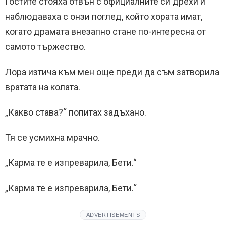
Гостите стояха отвън с официалните си дрехи и
наблюдаваха с онзи поглед, който хората имат,
когато драмата внезапно стане по-интересна от
самото тържество.
Лора изтича към мен още преди да съм затворила
вратата на колата.
„Какво става?“ попитах задъхано.
Тя се усмихна мрачно.
„Карма те е изпреварила, Бети.“
„Карма те е изпреварила, Бети.“
ADVERTISEMENTS