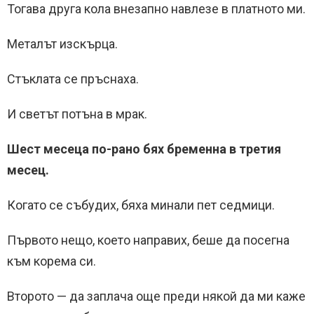
Тогава друга кола внезапно навлезе в платното ми.
Металът изскърца.
Стъклата се пръснаха.
И светът потъна в мрак.
Шест месеца по-рано бях бременна в третия
месец.
Когато се събудих, бяха минали пет седмици.
Първото нещо, което направих, беше да посегна
към корема си.
Второто — да заплача още преди някой да ми каже