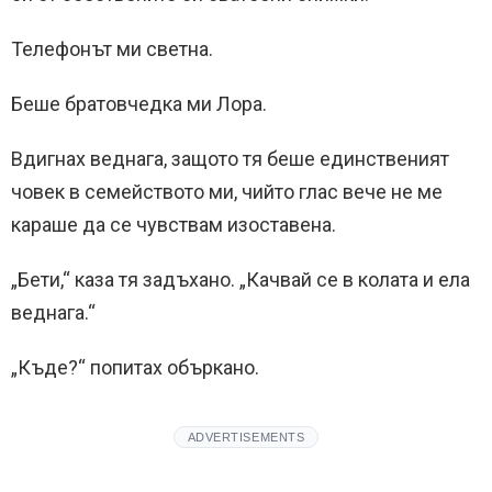
Телефонът ми светна.
Беше братовчедка ми Лора.
Вдигнах веднага, защото тя беше единственият
човек в семейството ми, чийто глас вече не ме
караше да се чувствам изоставена.
„Бети,“ каза тя задъхано. „Качвай се в колата и ела
веднага.“
„Къде?“ попитах объркано.
ADVERTISEMENTS