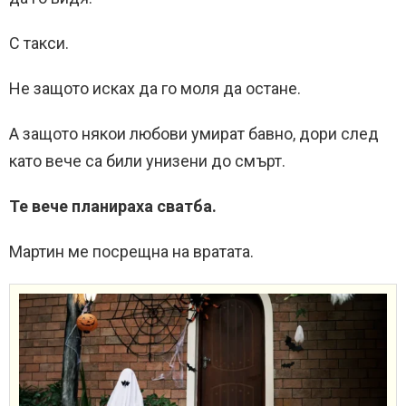
С такси.
Не защото исках да го моля да остане.
А защото някои любови умират бавно, дори след
като вече са били унизени до смърт.
Те вече планираха сватба.
Мартин ме посрещна на вратата.