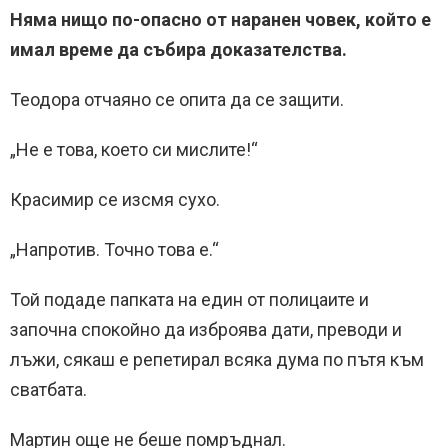
Няма нищо по-опасно от наранен човек, който е
имал време да събира доказателства.
Теодора отчаяно се опита да се защити.
„Не е това, което си мислите!“
Красимир се изсмя сухо.
„Напротив. Точно това е.“
Той подаде папката на един от полицаите и
започна спокойно да изброява дати, преводи и
лъжи, сякаш е репетирал всяка дума по пътя към
сватбата.
Мартин още не беше помръднал.