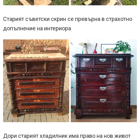
Старият съветски скрин се превърна в страхотно
допълнение на интериора
Дори старият хладилник има право на нов живот