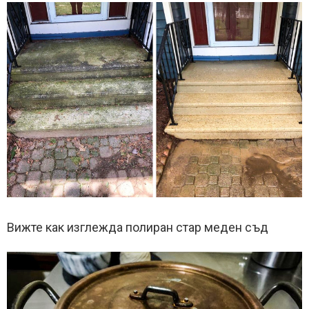
Вижте как изглежда полиран стар меден съд