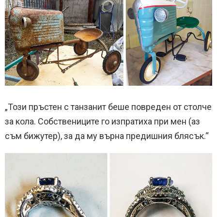
„Този пръстен с танзанит беше повреден от столче
за кола. Собствениците го изпратиха при мен (аз
съм бижутер), за да му върна предишния блясък.“