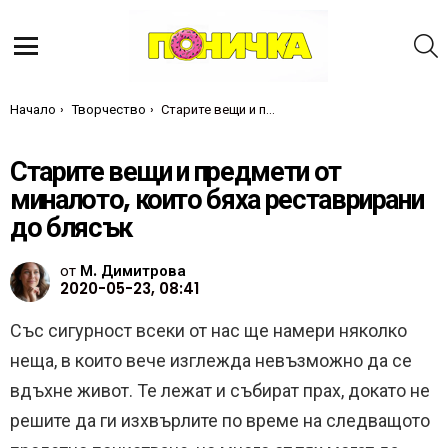
Т
Меню
Ти си тук:
Начало
Творчество
Старите вещи и предмети от миналото, които бяха реставрирани до блясък
Старите вещи и предмети от
миналото, които бяха реставрирани
до блясък
от
М. Димитрова
2020-05-23, 08:41
Със сигурност всеки от нас ще намери няколко
неща, в които вече изглежда невъзможно да се
вдъхне живот. Те лежат и събират прах, докато не
решите да ги изхвърлите по време на следващото