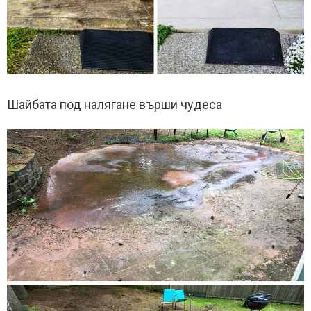
Шайбата под налягане върши чудеса