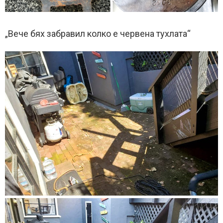
„Вече бях забравил колко е червена тухлата“