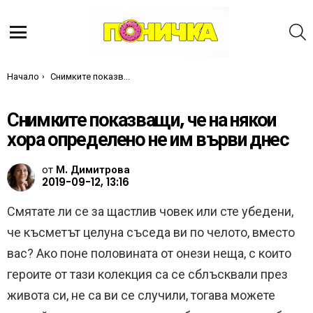
Т
Меню
Ти си тук:
Начало
Снимките показващи, че на някои хора определено не им върви днес
Снимките показващи, че на някои
хора определено не им върви днес
от
М. Димитрова
2019-09-12, 13:16
Смятате ли се за щастлив човек или сте убедени,
че късметът целуна съседа ви по челото, вместо
вас? Ако поне половината от онези неща, с които
героите от тази колекция са се сблъсквали през
живота си, не са ви се случили, тогава можете