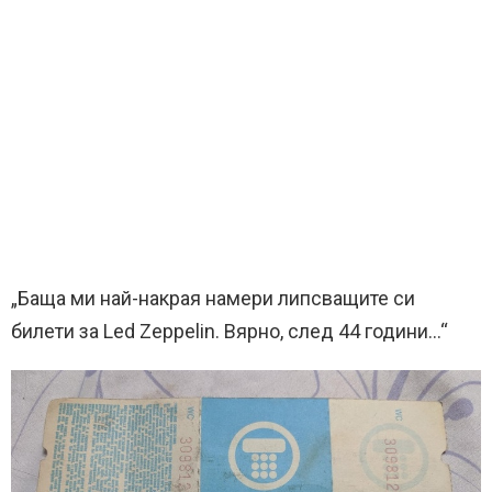
„Баща ми най-накрая намери липсващите си
билети за Led Zeppelin. Вярно, след 44 години…“