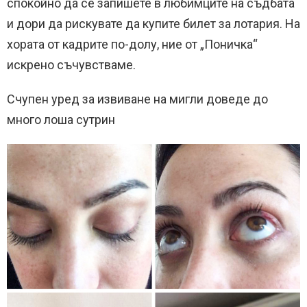
спокойно да се запишете в любимците на съдбата
и дори да рискувате да купите билет за лотария. На
хората от кадрите по-долу, ние от „Поничка“
искрено съчувстваме.
Счупен уред за извиване на мигли доведе до
много лоша сутрин