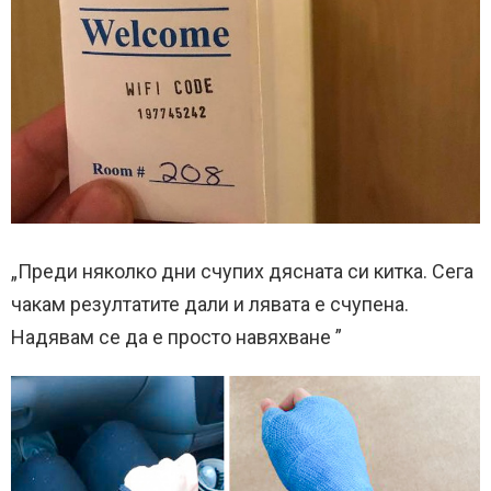
„Преди няколко дни счупих дясната си китка. Сега
чакам резултатите дали и лявата е счупена.
Надявам се да е просто навяхване ”