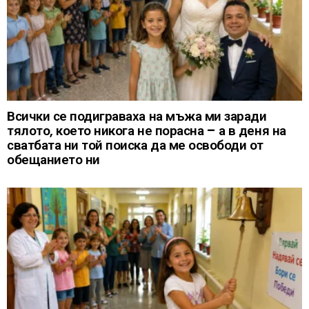
Всички се подиграваха на мъжа ми заради
тялото, което никога не порасна – а в деня на
сватбата ни той поиска да ме освободи от
обещанието ни