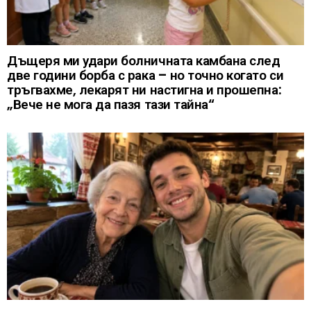
Дъщеря ми удари болничната камбана след
две години борба с рака – но точно когато си
тръгвахме, лекарят ни настигна и прошепна:
„Вече не мога да пазя тази тайна“