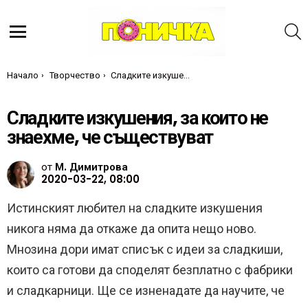
Т
Меню
Ти си тук:
Начало
Творчество
Сладките изкушения, за които не знаехме, че съществуват
Сладките изкушения, за които не
знаехме, че съществуват
от
М. Димитрова
2020-03-22, 08:00
Истинският любител на сладките изкушения
никога няма да откаже да опита нещо ново.
Мнозина дори имат списък с идеи за сладкиши,
които са готови да споделят безплатно с фабрики
и сладкарници. Ще се изненадате да научите, че