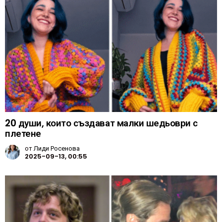
20 души, които създават малки шедьоври с
плетене
от
Лиди Росенова
2025-09-13, 00:55