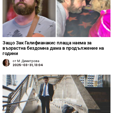
Защо Зак Галифианакис плаща наема за
възрастна бездомна дама в продължение на
години
от
М. Димитрова
2025-03-31, 13:04