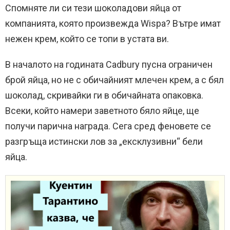
Спомняте ли си тези шоколадови яйца от
компанията, която произвежда Wispa? Вътре имат
нежен крем, който се топи в устата ви.
В началото на годината Cadbury пусна ограничен
брой яйца, но не с обичайният млечен крем, а с бял
шоколад, скривайки ги в обичайната опаковка.
Всеки, който намери заветното бяло яйце, ще
получи парична награда. Сега сред феновете се
разгръща истински лов за „ексклузивни“ бели
яйца.