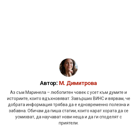
Автор:
М. Димитрова
Аз съм Маринела – любопитен човек с усет към думите и
историите, които вдъхновяват. Завърших ВИНС и вярвам, че
добрата информация трябва да е едновременно полезна и
забавна. Обичам да пиша статии, които карат хората да се
усмихват, да научават нови неща и да ги споделят с
приятели.