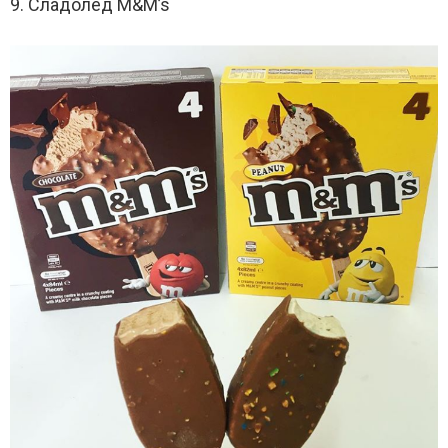
9. Сладолед M&M’s