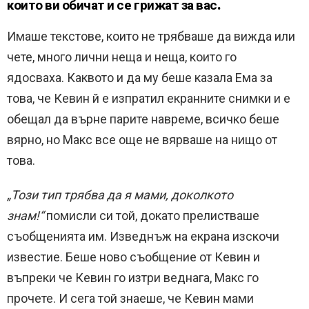
които ви обичат и се грижат за вас.
Имаше текстове, които не трябваше да вижда или
чете, много лични неща и неща, които го
ядосваха. Каквото и да му беше казала Ема за
това, че Кевин й е изпратил екранните снимки и е
обещал да върне парите навреме, всичко беше
вярно, но Макс все още не вярваше на нищо от
това.
„Този ​​тип трябва да я мами, доколкото
знам!“
помисли си той, докато прелистваше
съобщенията им. Изведнъж на екрана изскочи
известие. Беше ново съобщение от Кевин и
въпреки че Кевин го изтри веднага, Макс го
прочете. И сега той знаеше, че Кевин мами