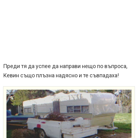
Преди тя да успее да направи нещо по въпроса,
Кевин също плъзна надясно и те съвпадаха!