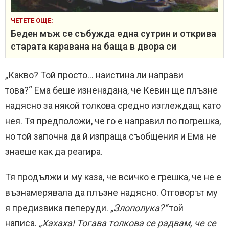
ЧЕТЕТЕ ОЩЕ:
Беден мъж се събужда една сутрин и открива
старата каравана на баща в двора си
„Какво? Той просто… наистина ли направи
това?“ Ема беше изненадана, че Кевин ще плъзне
надясно за някой толкова средно изглеждащ като
нея. Тя предположи, че го е направил по погрешка,
но той започна да й изпраща съобщения и Ема не
знаеше как да реагира.
Тя продължи и му каза, че всичко е грешка, че не е
възнамерявала да плъзне надясно. Отговорът му
я предизвика пеперуди.
„Злополука?“
той
написа.
„Хахаха! Тогава толкова се радвам, че се