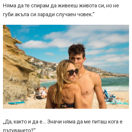
Няма да те спирам да живееш живота си, но не
губи акъла си заради случаен човек.“
„Да, както и да е… Значи няма да ме питаш кога е
пътуването?“