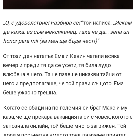
„О, с удоволствие! Разбира се!“
той написа.
„Искам
да кажа, аз съм мексиканец, така че да… seria un
honor para mi! (за мен ще бъде чест!)“
От този ден нататък Ема и Кевин чатели всяка
вечер и преди тя да се усети, тя била лудо
влюбена в него. Тя не пазеше никакви тайни от
него и предполагаше, че той прави същото. Ема
беше ужасно грешна.
Когато се обади на по-големия си брат Макс и му
каза, че ще прекара ваканцията си с човек, когото е
запознала онлайн, той беше много загрижен. Той
дори я посъветва вместо това да вземе приятел