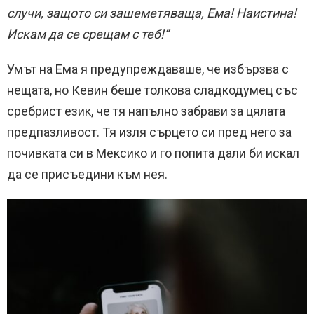
случи, защото си зашеметяваща, Ема! Наистина!
Искам да се срещам с теб!“
Умът на Ема я предупреждаваше, че избързва с
нещата, но Кевин беше толкова сладкодумец със
сребрист език, че тя напълно забрави за цялата
предпазливост. Тя изля сърцето си пред него за
почивката си в Мексико и го попита дали би искал
да се присъедини към нея.