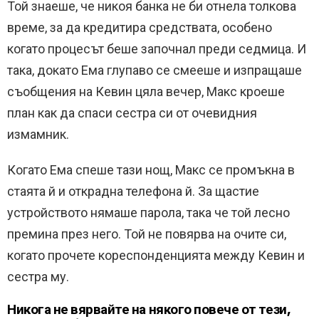
Той знаеше, че никоя банка не би отнела толкова
време, за да кредитира средствата, особено
когато процесът беше започнал преди седмица. И
така, докато Ема глупаво се смееше и изпращаше
съобщения на Кевин цяла вечер, Макс кроеше
план как да спаси сестра си от очевидния
измамник.
Когато Ема спеше тази нощ, Макс се промъкна в
стаята й и открадна телефона й. За щастие
устройството нямаше парола, така че той лесно
премина през него. Той не повярва на очите си,
когато прочете кореспонденцията между Кевин и
сестра му.
Никога не вярвайте на някого повече от тези,