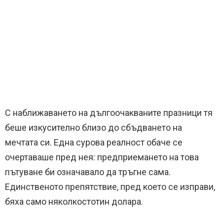
С наближаването на дългоочакваните празници тя
беше изкусително близо до сбъдването на
мечтата си. Една сурова реалност обаче се
очертаваше пред нея: предприемането на това
пътуване би означавало да тръгне сама.
Единственото препятствие, пред което се изправи,
бяха само няколкостотин долара.