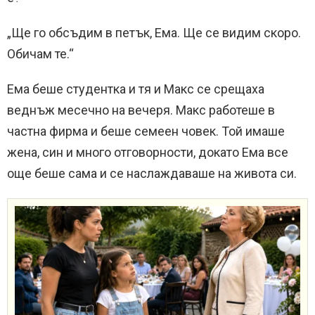
„Ще го обсъдим в петък, Ема. Ще се видим скоро.
Обичам те.“
Ема беше студентка и тя и Макс се срещаха
веднъж месечно на вечеря. Макс работеше в
частна фирма и беше семеен човек. Той имаше
жена, син и много отговорности, докато Ема все
още беше сама и се наслаждаваше на живота си.