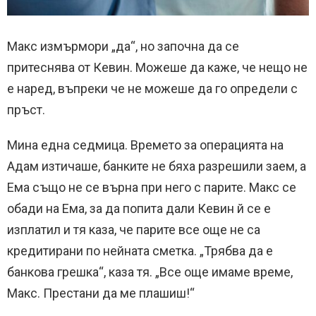
Макс измърмори „да“, но започна да се
притеснява от Кевин. Можеше да каже, че нещо не
е наред, въпреки че не можеше да го определи с
пръст.
Мина една седмица. Времето за операцията на
Адам изтичаше, банките не бяха разрешили заем, а
Ема също не се върна при него с парите. Макс се
обади на Ема, за да попита дали Кевин й се е
изплатил и тя каза, че парите все още не са
кредитирани по нейната сметка. „Трябва да е
банкова грешка“, каза тя. „Все още имаме време,
Макс. Престани да ме плашиш!“