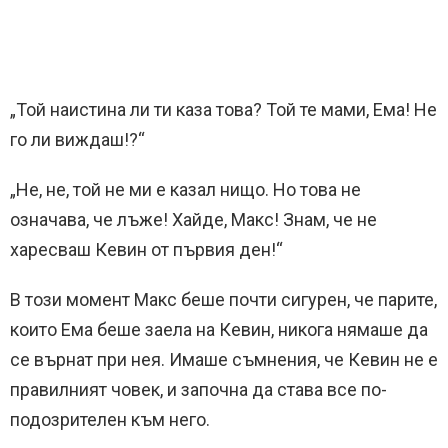
„Той наистина ли ти каза това? Той те мами, Ема! Не
го ли виждаш!?“
„Не, не, той не ми е казал нищо. Но това не
означава, че лъже! Хайде, Макс! Знам, че не
харесваш Кевин от първия ден!“
В този момент Макс беше почти сигурен, че парите,
които Ема беше заела на Кевин, никога нямаше да
се върнат при нея. Имаше съмнения, че Кевин не е
правилният човек, и започна да става все по-
подозрителен към него.