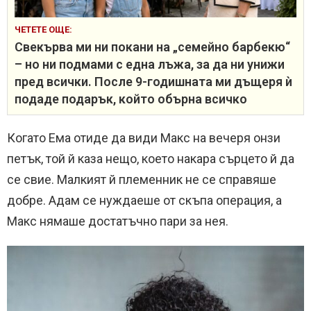
ЧЕТЕТЕ ОЩЕ:
Свекърва ми ни покани на „семейно барбекю“
– но ни подмами с една лъжа, за да ни унижи
пред всички. После 9-годишната ми дъщеря ѝ
подаде подарък, който обърна всичко
Когато Ема отиде да види Макс на вечеря онзи
петък, той й каза нещо, което накара сърцето й да
се свие. Малкият й племенник не се справяше
добре. Адам се нуждаеше от скъпа операция, а
Макс нямаше достатъчно пари за нея.