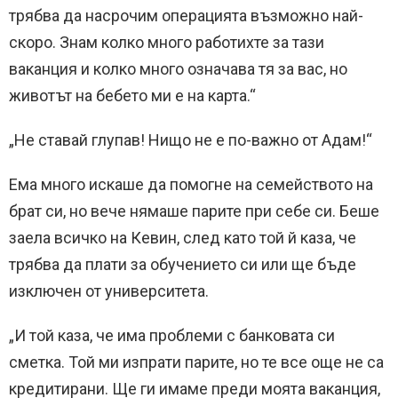
трябва да насрочим операцията възможно най-
скоро. Знам колко много работихте за тази
ваканция и колко много означава тя за вас, но
животът на бебето ми е на карта.“
„Не ставай глупав! Нищо не е по-важно от Адам!“
Ема много искаше да помогне на семейството на
брат си, но вече нямаше парите при себе си. Беше
заела всичко на Кевин, след като той й каза, че
трябва да плати за обучението си или ще бъде
изключен от университета.
„И той каза, че има проблеми с банковата си
сметка. Той ми изпрати парите, но те все още не са
кредитирани. Ще ги имаме преди моята ваканция,