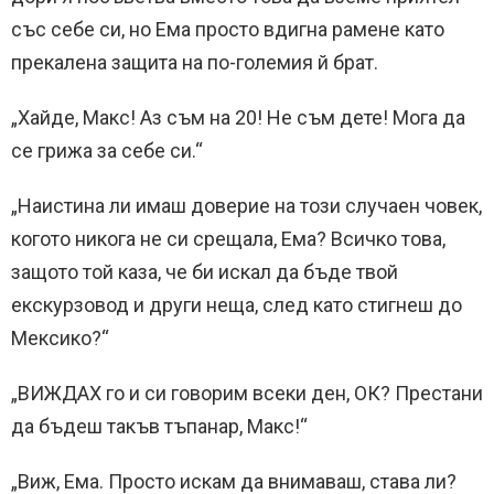
със себе си, но Ема просто вдигна рамене като
прекалена защита на по-големия й брат.
„Хайде, Макс! Аз съм на 20! Не съм дете! Мога да
се грижа за себе си.“
„Наистина ли имаш доверие на този случаен човек,
когото никога не си срещала, Ема? Всичко това,
защото той каза, че би искал да бъде твой
екскурзовод и други неща, след като стигнеш до
Мексико?“
„ВИЖДАХ го и си говорим всеки ден, ОК? Престани
да бъдеш такъв тъпанар, Макс!“
„Виж, Ема. Просто искам да внимаваш, става ли?