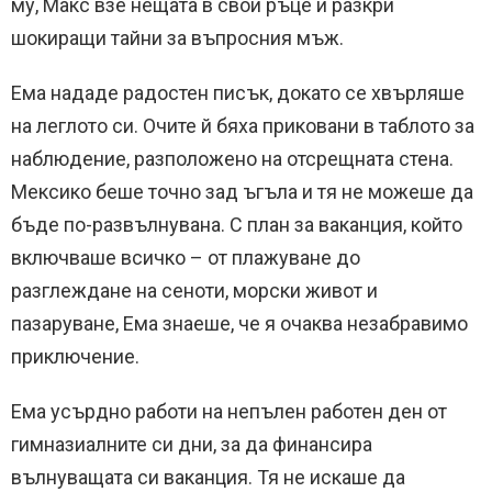
му, Макс взе нещата в свои ръце и разкри
шокиращи тайни за въпросния мъж.
Ема нададе радостен писък, докато се хвърляше
на леглото си. Очите й бяха приковани в таблото за
наблюдение, разположено на отсрещната стена.
Мексико беше точно зад ъгъла и тя не можеше да
бъде по-развълнувана. С план за ваканция, който
включваше всичко – от плажуване до
разглеждане на сеноти, морски живот и
пазаруване, Ема знаеше, че я очаква незабравимо
приключение.
Ема усърдно работи на непълен работен ден от
гимназиалните си дни, за да финансира
вълнуващата си ваканция. Тя не искаше да