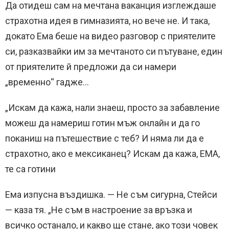
Да отидеш сам на мечтана ваканция изглеждаше
страхотна идея в гимназията, но вече не. И така,
докато Ема беше на видео разговор с приятелите
си, разказвайки им за мечтаното си пътуване, един
от приятелите й предложи да си намери
„временно“ гадже…
„Искам да кажа, нали знаеш, просто за забавление
можеш да намериш готин мъж онлайн и да го
поканиш на пътешествие с теб? И няма ли да е
страхотно, ако е мексиканец? Искам да кажа, ЕМА,
те са готини
Ема изпусна въздишка. — Не съм сигурна, Стейси
— каза тя. „Не съм в настроение за връзка и
всичко останало, и какво ще стане, ако този човек