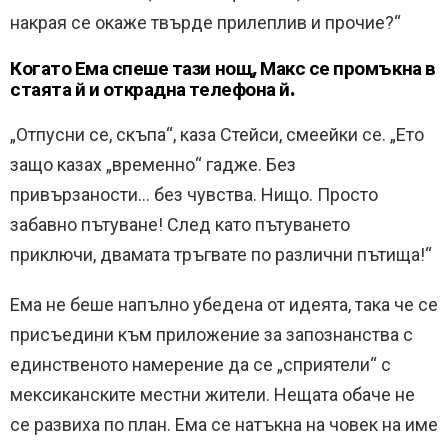
накрая се окаже твърде прилеплив и прочие?“
Когато Ема спеше тази нощ, Макс се промъкна в
стаята й и открадна телефона й.
„Отпусни се, скъпа“, каза Стейси, смеейки се. „Ето
защо казах „временно“ гадже. Без
привързаности… без чувства. Нищо. Просто
забавно пътуване! След като пътуването
приключи, двамата тръгвате по различни пътища!“
Ема не беше напълно убедена от идеята, така че се
присъедини към приложение за запознанства с
единственото намерение да се „сприятели“ с
мексиканските местни жители. Нещата обаче не
се развиха по план. Ема се натъкна на човек на име