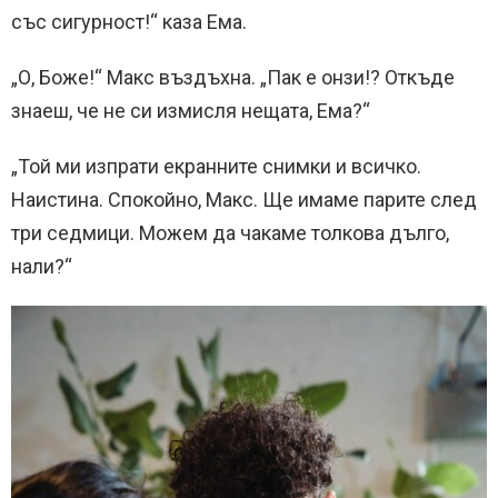
със сигурност!“ каза Ема.
„О, Боже!“ Макс въздъхна. „Пак е онзи!? Откъде
знаеш, че не си измисля нещата, Ема?“
„Той ми изпрати екранните снимки и всичко.
Наистина. Спокойно, Макс. Ще имаме парите след
три седмици. Можем да чакаме толкова дълго,
нали?“