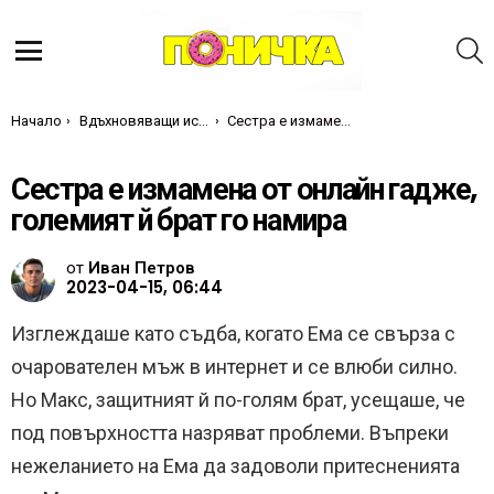
Т
Меню
Ти си тук:
Начало
Вдъхновяващи истории
Сестра е измамена от онлайн гадже, големият й брат го намира
Сестра е измамена от онлайн гадже,
големият й брат го намира
от
Иван Петров
2023-04-15, 06:44
Изглеждаше като съдба, когато Ема се свърза с
очарователен мъж в интернет и се влюби силно.
Но Макс, защитният й по-голям брат, усещаше, че
под повърхността назряват проблеми. Въпреки
нежеланието на Ема да задоволи притесненията