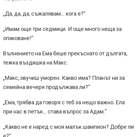
„Да, да, да, съжалявам… кога е?“
„Имам още три седмици. И още много неща за
опаковане!“
Вълнението на Ема беше прекъснато от дългата,
тежка въздишка на Макс.
„Макс, звучиш уморен. Какво има? Планът ни за
семейна вечеря продължава ли?“
„Ема, трябва да говоря с теб за нещо важно. Ела
при нас в петък… става въпрос за Адам.“
„Какво не е наред с моя малък шампион? Добре ли
е?“