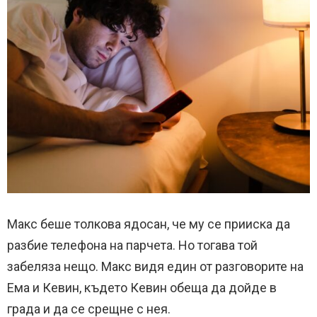
Макс беше толкова ядосан, че му се прииска да
разбие телефона на парчета. Но тогава той
забеляза нещо. Макс видя един от разговорите на
Ема и Кевин, където Кевин обеща да дойде в
града и да се срещне с нея.