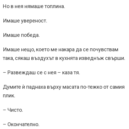
Но в нея нямаше топлина.
Имаше увереност.
Имаше победа.
Имаше нещо, което ме накара да се почувствам
така, сякаш въздухът в кухнята изведнъж свърши.
– Развеждаш се с нея – каза тя.
Думите ѝ паднаха върху масата по-тежко от самия
плик.
– Чисто.
– Окончателно.