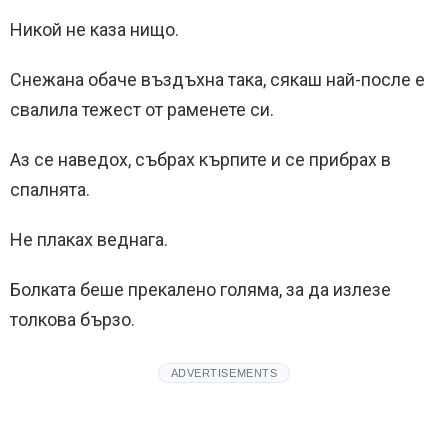
Никой не каза нищо.
Снежана обаче въздъхна така, сякаш най-после е
свалила тежест от раменете си.
Аз се наведох, събрах кърпите и се прибрах в
спалнята.
Не плаках веднага.
Болката беше прекалено голяма, за да излезе
толкова бързо.
ADVERTISEMENTS