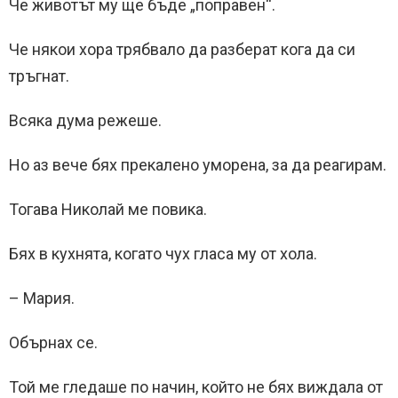
Че животът му ще бъде „поправен“.
Че някои хора трябвало да разберат кога да си
тръгнат.
Всяка дума режеше.
Но аз вече бях прекалено уморена, за да реагирам.
Тогава Николай ме повика.
Бях в кухнята, когато чух гласа му от хола.
– Мария.
Обърнах се.
Той ме гледаше по начин, който не бях виждала от