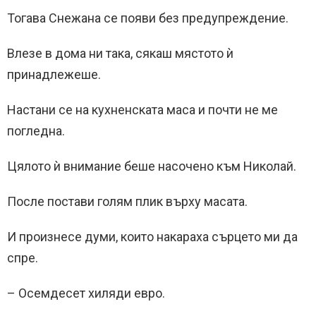
Тогава Снежана се появи без предупреждение.
Влезе в дома ни така, сякаш мястото ѝ
принадлежеше.
Настани се на кухненската маса и почти не ме
погледна.
Цялото ѝ внимание беше насочено към Николай.
После постави голям плик върху масата.
И произнесе думи, които накараха сърцето ми да
спре.
– Осемдесет хиляди евро.