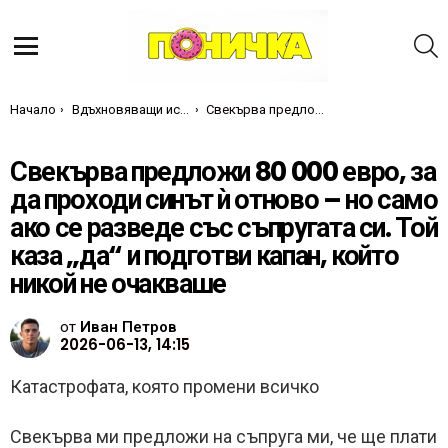
Т
Меню
Ти си тук:
Начало
Вдъхновяващи истории
Свекърва предложи 80 000 евро, за да проходи синът ѝ отново – но само ако се разведе със съпругата си. Той каза „да“ и подготви капан, който никой не очакваше
Свекърва предложи 80 000 евро, за
да проходи синът ѝ отново – но само
ако се разведе със съпругата си. Той
каза „да“ и подготви капан, който
никой не очакваше
от
Иван Петров
2026-06-13, 14:15
Катастрофата, която промени всичко
Свекърва ми предложи на съпруга ми, че ще плати