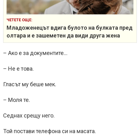
ЧЕТЕТЕ ОЩЕ:
Младоженецът вдига булото на булката пред
олтара и е зашеметен да види друга жена
– Ако е за документите…
– Не е това.
Гласът му беше мек.
– Моля те.
Седнах срещу него.
Той постави телефона си на масата.