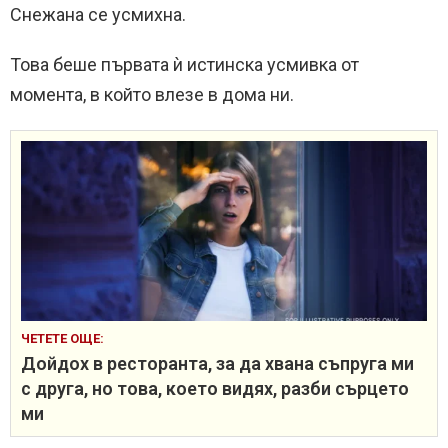
Снежана се усмихна.
Това беше първата ѝ истинска усмивка от
момента, в който влезе в дома ни.
ЧЕТЕТЕ ОЩЕ:
Дойдох в ресторанта, за да хвана съпруга ми
с друга, но това, което видях, разби сърцето
ми