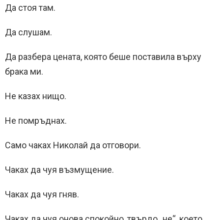
Да стоя там.
Да слушам.
Да разбера цената, която беше поставила върху
брака ми.
Не казах нищо.
Не помръднах.
Само чаках Николай да отговори.
Чаках да чуя възмущение.
Чаках да чуя гняв.
Чаках да чуя онова спокойно, твърдо „не“, което