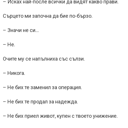
– Исках най-после всички да видят какво прави.
Сърцето ми започна да бие по-бързо.
– Значи не си…
– Не.
Очите му се напълниха със сълзи.
– Никога.
– Не бих те заменил за операция.
– Не бих те продал за надежда.
– Не бих приел живот, купен с твоето унижение.