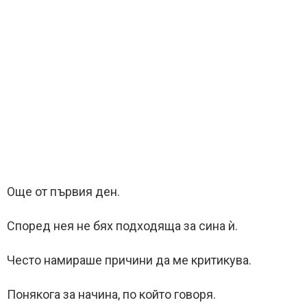
Още от първия ден.
Според нея не бях подходяща за сина ѝ.
Често намираше причини да ме критикува.
Понякога за начина, по който говоря.