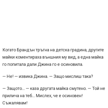
Когато Брандън тръгна на детска градина, другите
майки коментираха външния му вид, а една майка
го попитала дали Джина го е осиновила.
— Не! — извика Джина. — Защо мислиш така?
— Защото… — каза другата майка смутено. — Той не
прилича на теб… Мислех, че е осиновен!
Съжалявам!