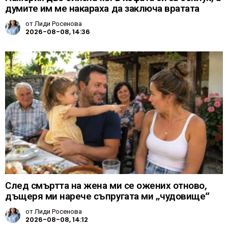
думите им ме накараха да заключа вратата
от
Лиди Росенова
2026-08-08, 14:36
След смъртта на жена ми се ожених отново,
дъщеря ми нарече съпругата ми „чудовище“
от
Лиди Росенова
2026-08-08, 14:12