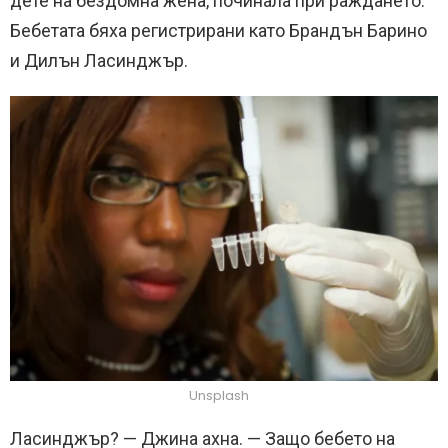
дете на бездомна жена, починала при раждането.
Бебетата бяха регистрирани като Брандън Барино
и Дилън Ласинджър.
Unsplash
Ласинджър? — Джина ахна. — Защо бебето на