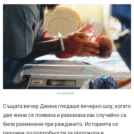
Unsplash
Същата вечер Джина гледаше вечерно шоу, когато
две жени се появиха и разказаха как случайно са
били разменени при раждането. Историята се
разшири до подробности за протокола в