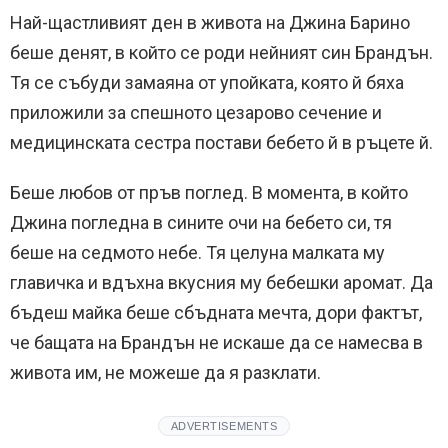
Най-щастливият ден в живота на Джина Барино
беше денят, в който се роди нейният син Брандън.
Тя се събуди замаяна от упойката, която й бяха
приложили за спешното цезарово сечение и
медицинската сестра постави бебето й в ръцете й.
Беше любов от пръв поглед. В момента, в който
Джина погледна в сините очи на бебето си, тя
беше на седмото небе. Тя целуна малката му
главичка и вдъхна вкусния му бебешки аромат. Да
бъдеш майка беше сбъдната мечта, дори фактът,
че бащата на Брандън не искаше да се намесва в
живота им, не можеше да я разклати.
ADVERTISEMENTS