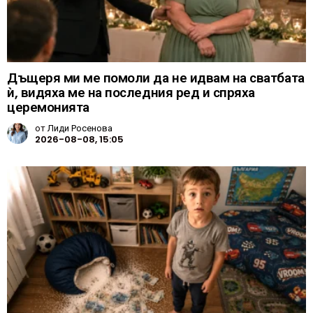
Дъщеря ми ме помоли да не идвам на сватбата
ѝ, видяха ме на последния ред и спряха
церемонията
от
Лиди Росенова
2026-08-08, 15:05