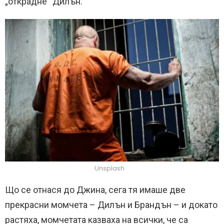
„открадне“ Дилън.
Unsplash
Що се отнася до Джина, сега тя имаше две
прекрасни момчета – Дилън и Брандън – и докато
растяха, момчетата казваха на всички, че са