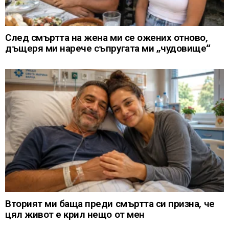
След смъртта на жена ми се ожених отново,
дъщеря ми нарече съпругата ми „чудовище“
Вторият ми баща преди смъртта си призна, че
цял живот е крил нещо от мен