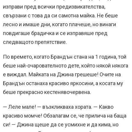
изправи пред всички предизвикателства,
свързани с това да си самотна майка. Не беше
лесно и имаше дни, когато плачеше, но винаги
повдигаше брадичка и се изправяше пред
следващото препятствие.
По времето, когато Брандън стана на 1 година, той
беше най-очарователното дете, който някой някога
е виждал. Майката на Джина грешеше! Очите на
Брандън останаха красиво яркосини, а косата му
беше прекрасно кестенявочервена.
— Леле мале! — възкликваха хората. — Какво
красиво момче! Обзалагам се, че прилича на баща
си! — Джина щеше да се усмихне и да кима, но