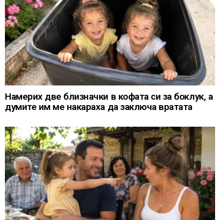
Намерих две близначки в кофата си за боклук, а
думите им ме накараха да заключа вратата