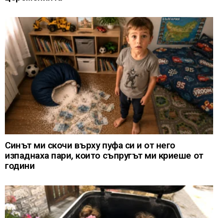
Синът ми скочи върху пуфа си и от него
изпаднаха пари, които съпругът ми криеше от
години