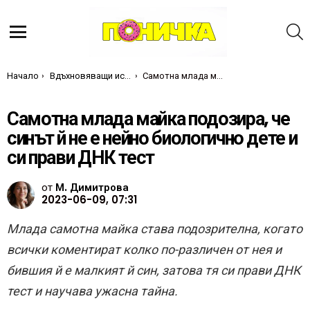
Т
Меню
Ти си тук:
Начало
Вдъхновяващи истории
Самотна млада майка подозира, че синът й не е нейно биологично дете и си прави ДНК тест
Самотна млада майка подозира, че
синът й не е нейно биологично дете и
си прави ДНК тест
от
М. Димитрова
2023-06-09, 07:31
Млада самотна майка става подозрителна, когато
всички коментират колко по-различен от нея и
бившия й е малкият й син, затова тя си прави ДНК
тест и научава ужасна тайна.