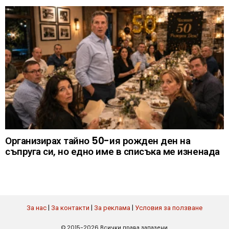
Организирах тайно 50-ия рожден ден на
съпруга си, но едно име в списъка ме изненада
За нас
|
За контакти
|
За реклама
|
Условия за ползване
© 2015-2026 Всички права запазени.