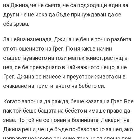
на Джина, че не смята, че са подходящи един за
друг и че не иска да бъде принуждаван да се
обвързва.
За нейна изненада, Джина не беше точно разбита
от отношението на Грег. По някакъв начин
съществуването на този малък живот, растящ в
нея, се бе превърнало в най-важното нещо, а не
Грег. Джина се изнесе и преустрои живота си в
очакване на пристигането на бебето си.
Когато започна да ражда, беше казала на Грег. Все
пак той беше бащата на бебето и имаше право да
знае. Но той не се появи в болницата. Лекарят на
Джина реши, че ще бъде по-безопасно за нея, ако
направят цезарово сечение, така че тя спеше при