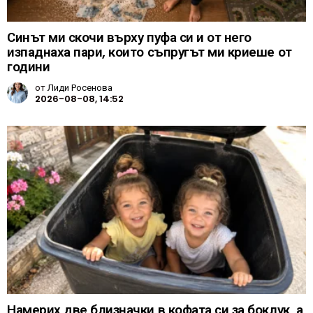
Синът ми скочи върху пуфа си и от него
изпаднаха пари, които съпругът ми криеше от
години
от
Лиди Росенова
2026-08-08, 14:52
Намерих две близначки в кофата си за боклук, а