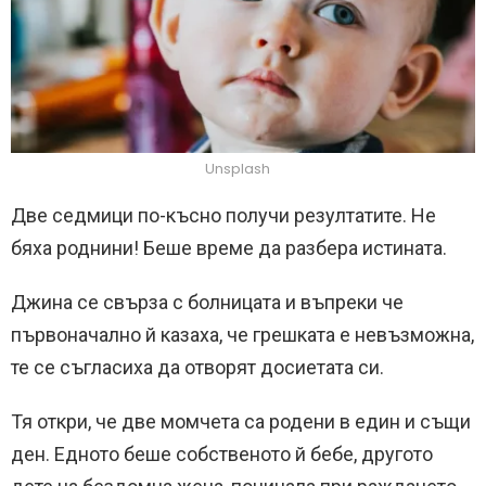
Unsplash
Две седмици по-късно получи резултатите. Не
бяха роднини! Беше време да разбера истината.
Джина се свърза с болницата и въпреки че
първоначално й казаха, че грешката е невъзможна,
те се съгласиха да отворят досиетата си.
Тя откри, че две момчета са родени в един и същи
ден. Едното беше собственото й бебе, другото