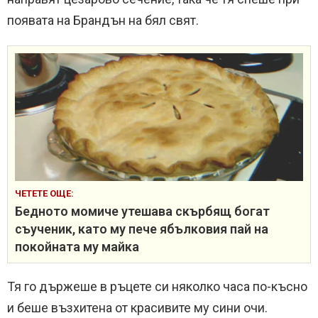
появата на Брандън на бял свят.
ЧЕТЕТЕ ОЩЕ:
Бедното момиче утешава скърбящ богат
съученик, като му пече ябълковия пай на
покойната му майка
Тя го държеше в ръцете си няколко часа по-късно
и беше възхитена от красивите му сини очи.