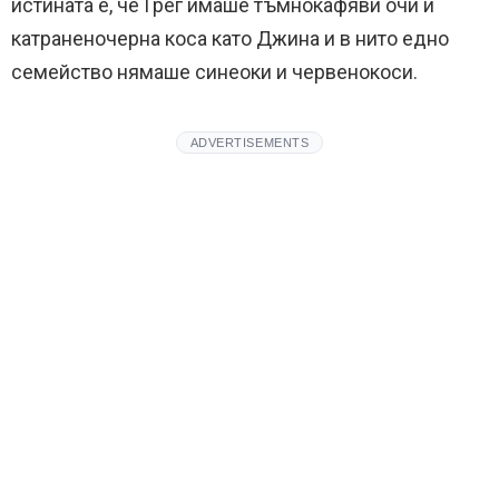
истината е, че Грег имаше тъмнокафяви очи и
катраненочерна коса като Джина и в нито едно
семейство нямаше синеоки и червенокоси.
ADVERTISEMENTS