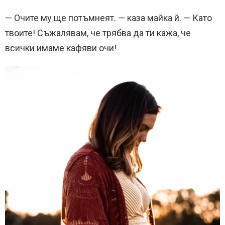
— Очите му ще потъмнеят. — каза майка й. — Като
твоите! Съжалявам, че трябва да ти кажа, че
всички имаме кафяви очи!