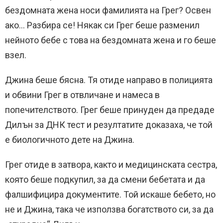
бездомната жена носи фамилията на Грег? Освен
ако… Разбира се! Някак си Грег беше разменил
нейното бебе с това на бездомната жена и го беше
взел.
Джина беше бясна. Тя отиде направо в полицията
и обвини Грег в отвличане и намеса в
попечителството. Грег беше принуден да предаде
Дилън за ДНК тест и резултатите доказаха, че той
е биологичното дете на Джина.
Грег отиде в затвора, както и медицинската сестра,
която беше подкупил, за да смени бебетата и да
фалшифицира документите. Той искаше бебето, но
не и Джина, така че използва богатството си, за да