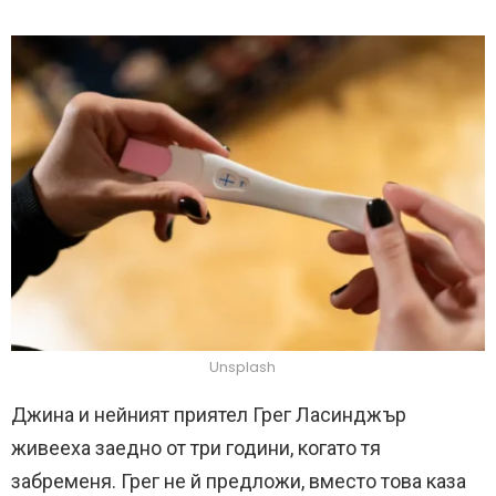
Unsplash
Джина и нейният приятел Грег Ласинджър
живееха заедно от три години, когато тя
забременя. Грег не й предложи, вместо това каза