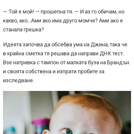
— Той е мой! — прошепна тя. — И аз го обичам, но
какво, ако…Ами ако има друго момче? Ами ако е
станала грешка?
Идеята започва да обсебва ума на Джина, така че
в крайна сметка тя решава да направи ДНК тест.
Взе натривка с тампон от малката буза на Брандън
и своята собствена и изпрати пробите за
изследване.