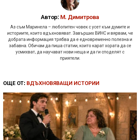
Автор:
М. Димитрова
Аз съм Маринела – любопитен човек с усет към думите и
историите, които вдъхновяват. Завърших ВИНС и вярвам, че
добрата информация трябва да е едновременно полезна и
забавна. Обичам да пиша статии, които карат хората да се
усмихват, да научават нови неща и да ги споделят с
приятели.
ОЩЕ ОТ:
ВДЪХНОВЯВАЩИ ИСТОРИИ