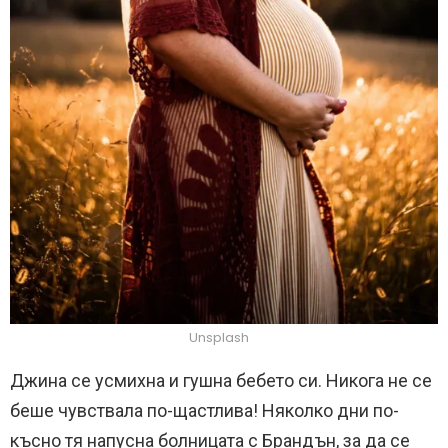
Unsplash
Джина се усмихна и гушна бебето си. Никога не се
беше чувствала по-щастлива! Няколко дни по-
късно тя напусна болницата с Брандън, за да се