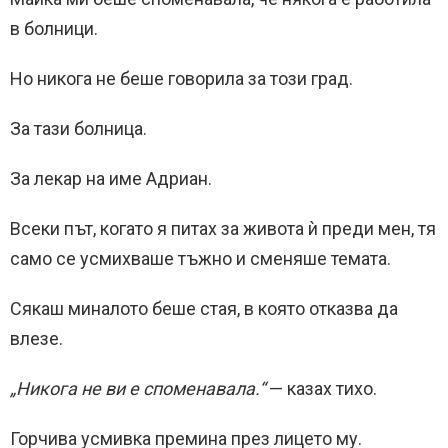
в болници.
Но никога не беше говорила за този град.
За тази болница.
За лекар на име Адриан.
Всеки път, когато я питах за живота ѝ преди мен, тя
само се усмихваше тъжно и сменяше темата.
Сякаш миналото беше стая, в която отказва да
влезе.
„Никога не ви е споменавала.“
— казах тихо.
Горчива усмивка премина през лицето му.