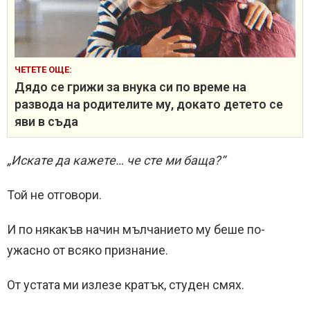
ЧЕТЕТЕ ОЩЕ:
Дядо се грижи за внука си по време на
развода на родителите му, докато детето се
яви в съда
„Искате да кажете… че сте ми баща?“
Той не отговори.
И по някакъв начин мълчанието му беше по-
ужасно от всяко признание.
От устата ми излезе кратък, студен смях.