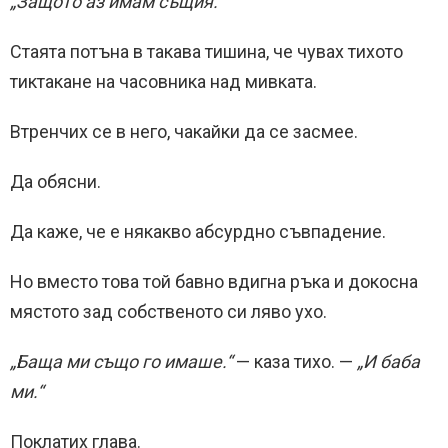
„Защото аз имам същия.“
Стаята потъна в такава тишина, че чувах тихото
тиктакане на часовника над мивката.
Втренчих се в него, чакайки да се засмее.
Да обясни.
Да каже, че е някакво абсурдно съвпадение.
Но вместо това той бавно вдигна ръка и докосна
мястото зад собственото си ляво ухо.
„Баща ми също го имаше.“
— каза тихо. —
„И баба
ми.“
Поклатих глава.