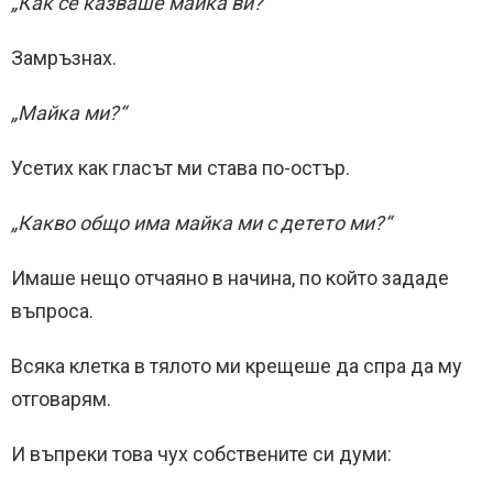
„Как се казваше майка ви?“
Замръзнах.
„Майка ми?“
Усетих как гласът ми става по-остър.
„Какво общо има майка ми с детето ми?“
Имаше нещо отчаяно в начина, по който зададе
въпроса.
Всяка клетка в тялото ми крещеше да спра да му
отговарям.
И въпреки това чух собствените си думи: