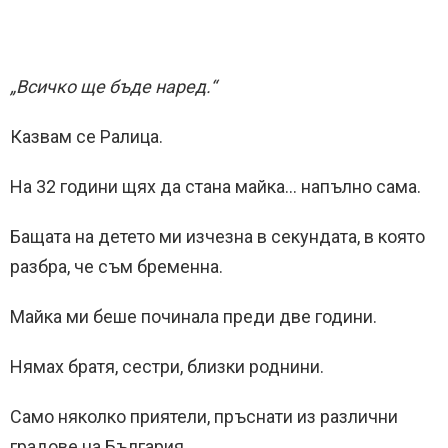
„Всичко ще бъде наред.“
Казвам се Ралица.
На 32 години щях да стана майка… напълно сама.
Бащата на детето ми изчезна в секундата, в която
разбра, че съм бременна.
Майка ми беше починала преди две години.
Нямах братя, сестри, близки роднини.
Само няколко приятели, пръснати из различни
градове на България.