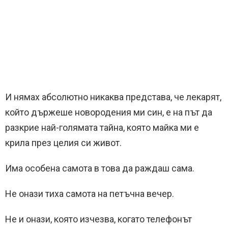
И нямах абсолютно никаква представа, че лекарят,
който държеше новородения ми син, е на път да
разкрие най-голямата тайна, която майка ми е
крила през целия си живот.
Има особена самота в това да раждаш сама.
Не онази тиха самота на петъчна вечер.
Не и онази, която изчезва, когато телефонът