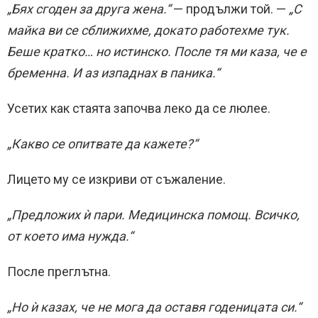
„Бях сгоден за друга жена.“
— продължи той. —
„С
майка ви се сближихме, докато работехме тук.
Беше кратко… но истинско. После тя ми каза, че е
бременна. И аз изпаднах в паника.“
Усетих как стаята започва леко да се люлее.
„Какво се опитвате да кажете?“
Лицето му се изкриви от съжаление.
„Предложих ѝ пари. Медицинска помощ. Всичко,
от което има нужда.“
После преглътна.
„Но ѝ казах, че не мога да оставя годеницата си.“