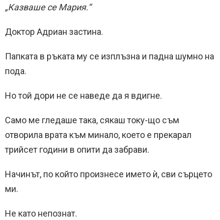
„Казваше се Мария.“
Доктор Адриан застина.
Папката в ръката му се изплъзна и падна шумно на
пода.
Но той дори не се наведе да я вдигне.
Само ме гледаше така, сякаш току-що съм
отворила врата към минало, което е прекарал
трийсет години в опити да забрави.
Начинът, по който произнесе името ѝ, сви сърцето
ми.
Не като непознат.