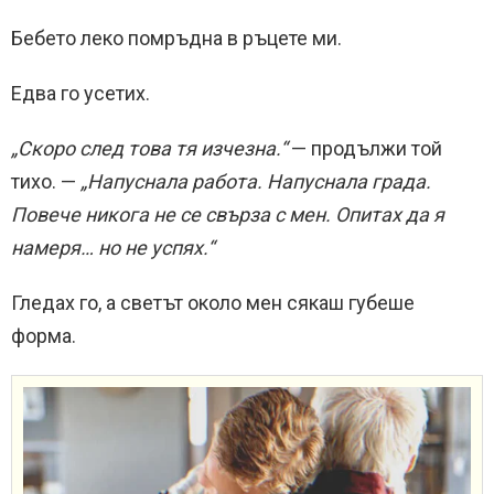
Бебето леко помръдна в ръцете ми.
Едва го усетих.
„Скоро след това тя изчезна.“
— продължи той
тихо. —
„Напуснала работа. Напуснала града.
Повече никога не се свърза с мен. Опитах да я
намеря… но не успях.“
Гледах го, а светът около мен сякаш губеше
форма.