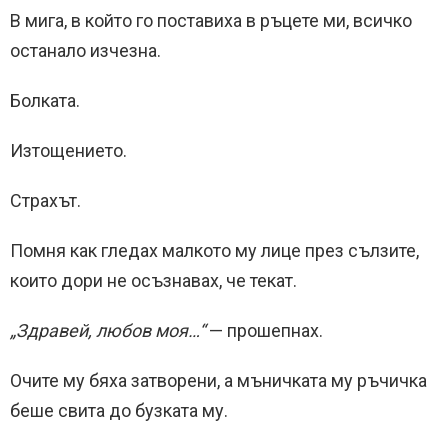
В мига, в който го поставиха в ръцете ми, всичко
останало изчезна.
Болката.
Изтощението.
Страхът.
Помня как гледах малкото му лице през сълзите,
които дори не осъзнавах, че текат.
„Здравей, любов моя…“
— прошепнах.
Очите му бяха затворени, а мъничката му ръчичка
беше свита до бузката му.