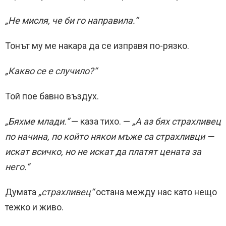
„Не мисля, че би го направила.“
Тонът му ме накара да се изправя по-рязко.
„Какво се е случило?“
Той пое бавно въздух.
„Бяхме млади.“
— каза тихо. —
„А аз бях страхливец
по начина, по който някои мъже са страхливци —
искат всичко, но не искат да платят цената за
него.“
Думата
„страхливец“
остана между нас като нещо
тежко и живо.