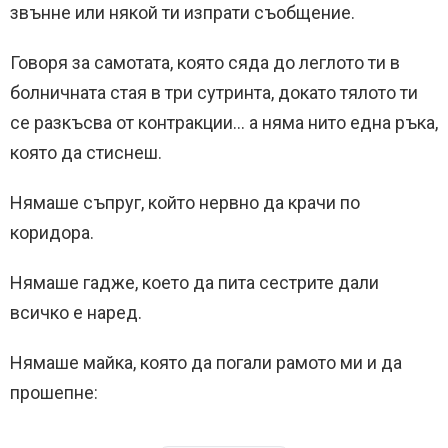
звънне или някой ти изпрати съобщение.
Говоря за самотата, която сяда до леглото ти в
болничната стая в три сутринта, докато тялото ти
се разкъсва от контракции… а няма нито една ръка,
която да стиснеш.
Нямаше съпруг, който нервно да крачи по
коридора.
Нямаше гадже, което да пита сестрите дали
всичко е наред.
Нямаше майка, която да погали рамото ми и да
прошепне: