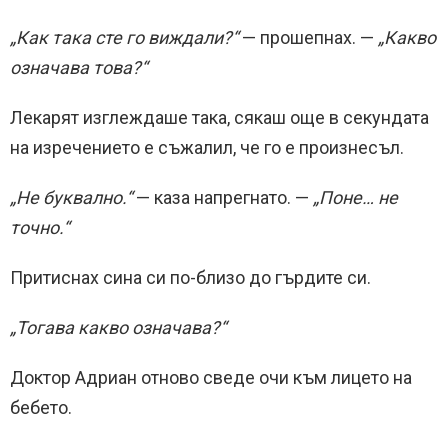
„Как така сте го виждали?“
— прошепнах. —
„Какво
означава това?“
Лекарят изглеждаше така, сякаш още в секундата
на изречението е съжалил, че го е произнесъл.
„Не буквално.“
— каза напрегнато. —
„Поне… не
точно.“
Притиснах сина си по-близо до гърдите си.
„Тогава какво означава?“
Доктор Адриан отново сведе очи към лицето на
бебето.