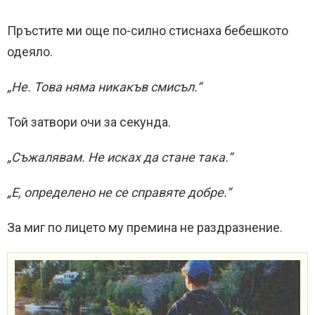
Пръстите ми още по-силно стиснаха бебешкото
одеяло.
„Не. Това няма никакъв смисъл.“
Той затвори очи за секунда.
„Съжалявам. Не исках да стане така.“
„Е, определено не се справяте добре.“
За миг по лицето му премина не раздразнение.