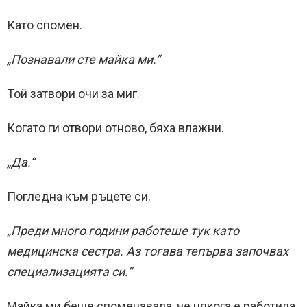
Като спомен.
„Познавали сте майка ми.“
Той затвори очи за миг.
Когато ги отвори отново, бяха влажни.
„Да.“
Погледна към ръцете си.
„Преди много години работеше тук като
медицинска сестра. Аз тогава тепърва започвах
специализацията си.“
Майка ми беше споменавала, че някога е работила