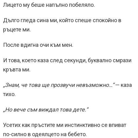
Лицето му беше напълно побеляло.
Дълго гледа сина ми, който спеше спокойно в
ръцете ми.
После вдигна очи към мен.
И това, което каза след секунди, буквално смрази
кръвта ми.
„Знам, че това ще прозвучи невъзможно…“
— каза
тихо.
„Но вече съм виждал това дете.“
Усетих как пръстите ми инстинктивно се впиват
по-силно в одеялцето на бебето.