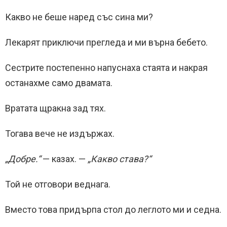
Какво не беше наред със сина ми?
Лекарят приключи прегледа и ми върна бебето.
Сестрите постепенно напуснаха стаята и накрая
останахме само двамата.
Вратата щракна зад тях.
Тогава вече не издържах.
„Добре.“
— казах. —
„Какво става?“
Той не отговори веднага.
Вместо това придърпа стол до леглото ми и седна.