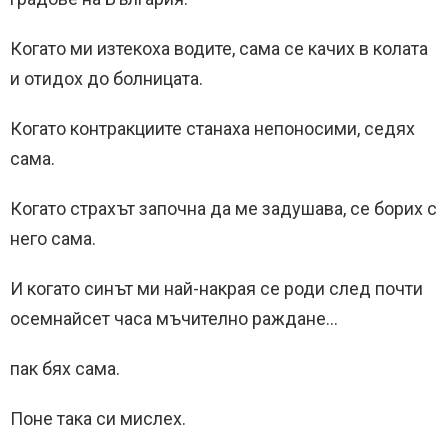
Когато ми изтекоха водите, сама се качих в колата
и отидох до болницата.
Когато контракциите станаха непоносими, седях
сама.
Когато страхът започна да ме задушава, се борих с
него сама.
И когато синът ми най-накрая се роди след почти
осемнайсет часа мъчително раждане…
пак бях сама.
Поне така си мислех.