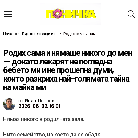
Т
Меню
Ти си тук:
Начало
Вдъхновяващи истории
Родих сама и нямаше никого до мен — докато лекарят не погледна бебето ми и не прошепна думи, които разкриха най-голямата тайна на майка ми
Родих сама и нямаше никого до мен
— докато лекарят не погледна
бебето ми и не прошепна думи,
които разкриха най-голямата тайна
на майка ми
от
Иван Петров
2026-06-02, 16:01
Нямах никого в родилната зала.
Нито семейство, на което да се обадя.