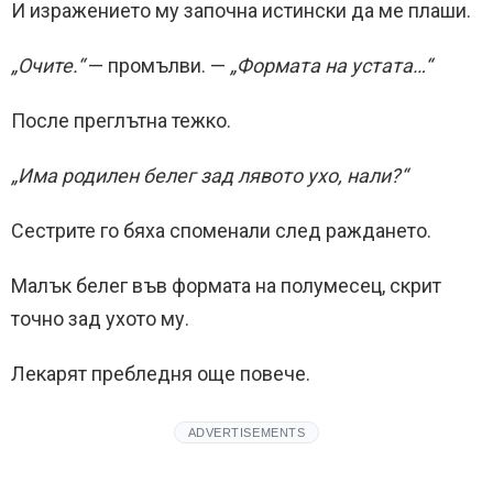
И изражението му започна истински да ме плаши.
„Очите.“
— промълви. —
„Формата на устата…“
После преглътна тежко.
„Има родилен белег зад лявото ухо, нали?“
Сестрите го бяха споменали след раждането.
Малък белег във формата на полумесец, скрит
точно зад ухото му.
Лекарят пребледня още повече.
ADVERTISEMENTS