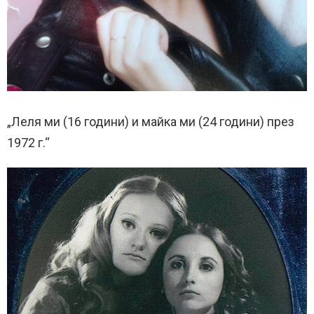
„Леля ми (16 години) и майка ми (24 години) през
1972 г.“