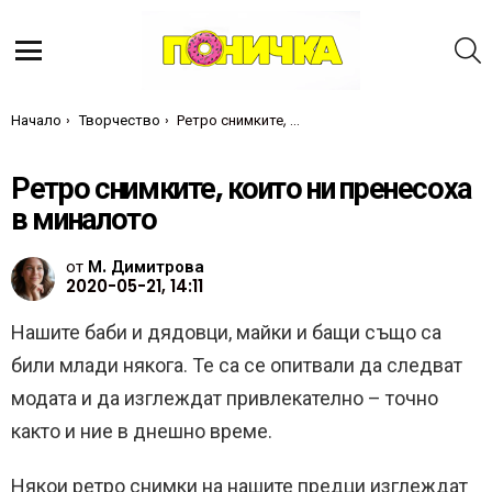
Т
Меню
Ти си тук:
Начало
Творчество
Ретро снимките, които ни пренесоха в миналото
Ретро снимките, които ни пренесоха
в миналото
от
М. Димитрова
2020-05-21, 14:11
Нашите баби и дядовци, майки и бащи също са
били млади някога. Те са се опитвали да следват
модата и да изглеждат привлекателно – точно
както и ние в днешно време.
Някои ретро снимки на нашите предци изглеждат