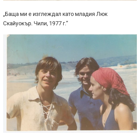
„Баща ми е изглеждал като младия Люк
Скайуокър. Чили, 1977 г.“