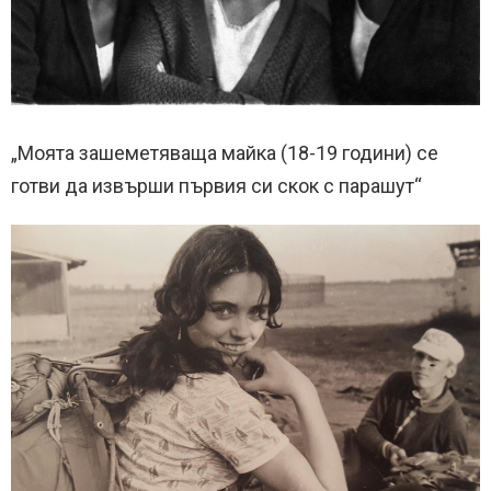
„Моята зашеметяваща майка (18-19 години) се
готви да извърши първия си скок с парашут“