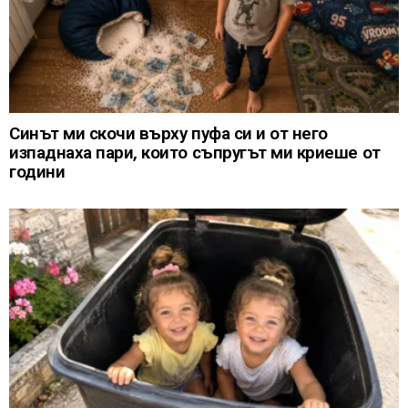
Синът ми скочи върху пуфа си и от него
изпаднаха пари, които съпругът ми криеше от
години