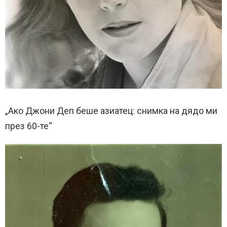
„Ако Джони Деп беше азиатец: снимка на дядо ми
през 60-те“