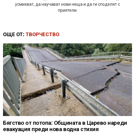
усмихват, да научават нови неща и да ги споделят с
приятели.
ОЩЕ ОТ:
ТВОРЧЕСТВО
Бягство от потопа: Общината в Царево нареди
евакуация преди нова водна стихия