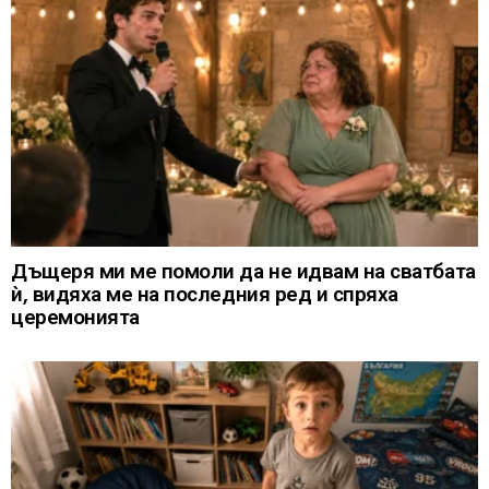
Дъщеря ми ме помоли да не идвам на сватбата
ѝ, видяха ме на последния ред и спряха
церемонията