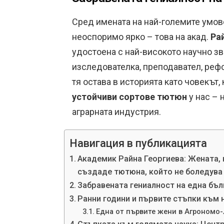
Сред имената на най-големите умове
неоспоримо ярко – това на акад.
Ра
удостоена с най-високото научно зв
изследователка, преподавател, реф
тя остава в историята като човекът
устойчиви сортове тютюн
у нас – 
аграрната индустрия.
Навигация в публикацията
Академик Райна Георгиева: Жената, 
създаде тютюна, който не боледува
Забравената гениалност на една бъл
Ранни години и първите стъпки към 
Една от първите жени в Агрономо