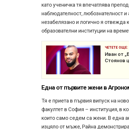
като ученичка тя впечатлява препод
наблюдателност, любознателност и 
незабелязано и логично я отвежда 
образователни институции на време
ЧЕТЕТЕ ОЩЕ:
Иван от „
Стоянов 
Една от първите жени в Агрон
Тя е приета в първия випуск на н
факултет в София – институция, в ко
които само седем са жени. В една 
изцяло от мъже, Райна демонстрира