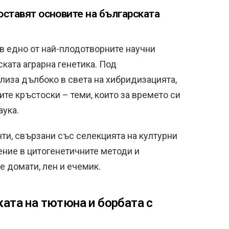
оставят основите на българската
 едно от най-плодотворните научни
ската аграрна генетика. Под
лиза дълбоко в света на хибридизацията,
те кръстоски – теми, които за времето си
аука.
ти, свързани със селекцията на културни
ение в цитогенетичните методи и
е домати, лен и ечемик.
ката на тютюна и борбата с