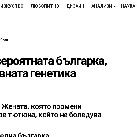
ИЗКУСТВО
ЛЮБОПИТНО
ДИЗАЙН
АНАЛИЗИ
НАУКА
та генетика
вероятната българка,
вната генетика
 Жената, която промени
де тютюна, който не боледува
 една българка