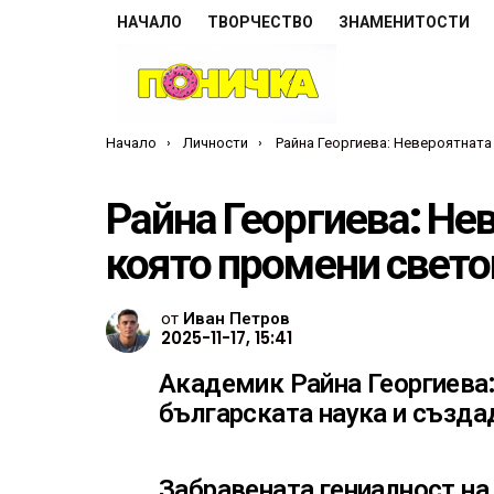
НАЧАЛО
ТВОРЧЕСТВО
ЗНАМЕНИТОСТИ
Ти си тук:
Начало
Личности
Райна Георгиева: Невероятната българка, която промени световна
Райна Георгиева: Не
която промени свето
от
Иван Петров
2025-11-17, 15:41
Академик Райна Георгиева:
българската наука и създа
Забравената гениалност на