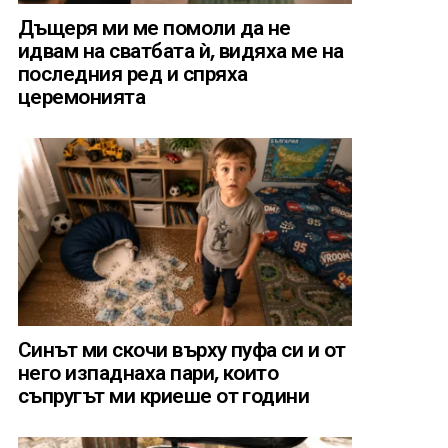
Дъщеря ми ме помоли да не
идвам на сватбата ѝ, видяха ме на
последния ред и спряха
церемонията
Синът ми скочи върху пуфа си и от
него изпаднаха пари, които
съпругът ми криеше от години