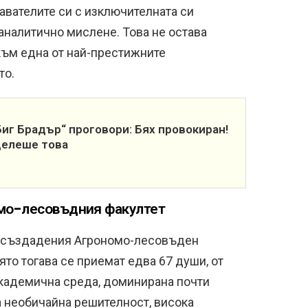
авателите си с изключителната си
аналитично мислене. Това не остава
към една от най-престижните
то.
Биг Брадър“ проговори: Бях провокиран!
целеше това
омо-лесовъдния факултет
овосъздадения Агрономо-лесовъден
ято тогава се приемат едва 67 души, от
академична среда, доминирана почти
 необичайна решителност, висока