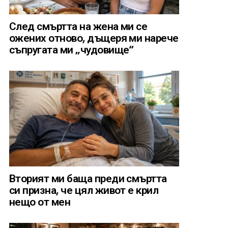
След смъртта на жена ми се
ожених отново, дъщеря ми нарече
съпругата ми „чудовище“
Вторият ми баща преди смъртта
си призна, че цял живот е крил
нещо от мен