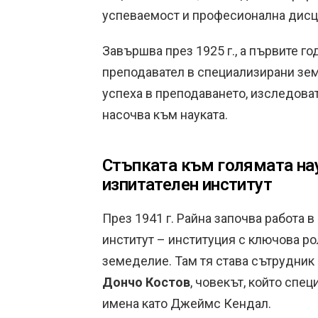
успеваемост и професионална дисц
Завършва през 1925 г., а първите го
преподавател в специализирани зем
успеха в преподаването, изследоват
насочва към науката.
Стъпката към голямата на
изпитателен институт
През 1941 г. Райна започва работа
институт – институция с ключова ро
земеделие. Там тя става сътрудник
Дончо Костов
, човекът, който спе
имена като Джеймс Кендал.