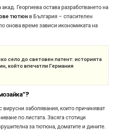
акад. Георгиева остава разработването на
тове тютюн
в България – спасителен
 по онова време зависи икономиката на
ко село до световен патент: историята
ин, който впечатли Германия
„мозайка“?
с вирусни заболявания, които причиняват
ниване по листата. Засяга стотици
зрушителна за тютюна, доматите и дините.