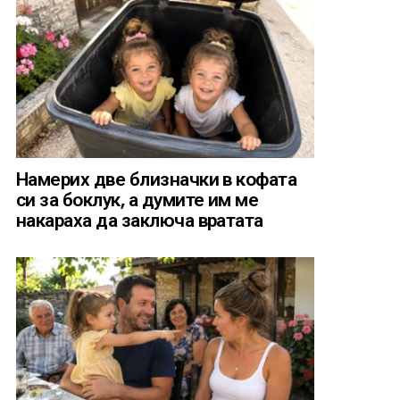
Намерих две близначки в кофата
си за боклук, а думите им ме
накараха да заключа вратата