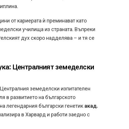
иплина.
дини от кариерата ѝ преминават като
еделски училища из страната. Въпреки
елският дух скоро надделява – и тя се
ука: Централният земеделски
 в Централния земеделски изпитателен
ля в развитието на българското
 на легендарния български генетик
акад.
циализира в Харвард и работи заедно с