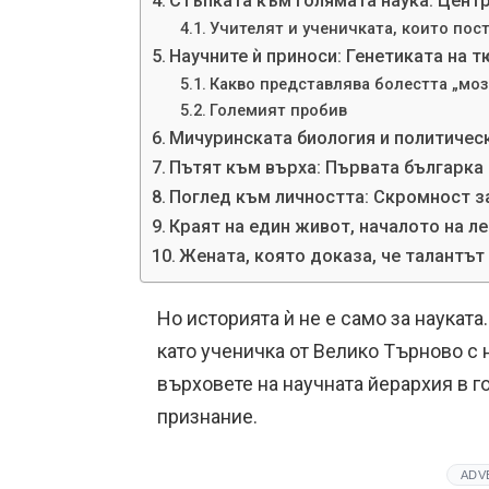
Стъпката към голямата наука: Цент
Учителят и ученичката, които пос
Научните ѝ приноси: Генетиката на т
Какво представлява болестта „моз
Големият пробив
Мичуринската биология и политическ
Пътят към върха: Първата българка
Поглед към личността: Скромност з
Краят на един живот, началото на л
Жената, която доказа, че талантът
Но историята ѝ не е само за науката
като ученичка от Велико Търново с 
върховете на научната йерархия в г
признание.
ADV