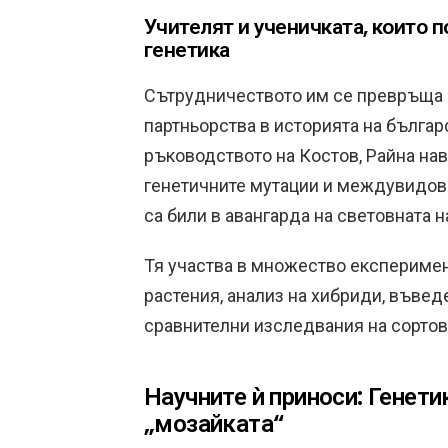
Учителят и ученичката, които п
генетика
Сътрудничеството им се превръща в
партньорства в историята на българ
ръководството на Костов, Райна нав
генетичните мутации и междувидови
са били в авангарда на световната н
Тя участва в множество експеримен
растения, анализ на хибриди, въвед
сравнителни изследвания на сортов
Научните ѝ приноси: Генети
„мозайката“