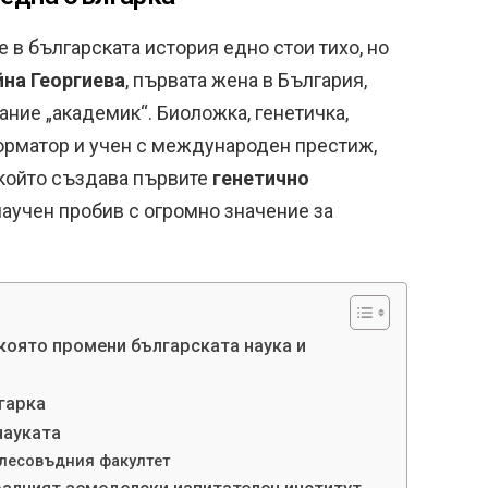
 в българската история едно стои тихо, но
йна Георгиева
, първата жена в България,
ание „академик“. Биоложка, генетичка,
орматор и учен с международен престиж,
, който създава първите
генетично
научен пробив с огромно значение за
която промени българската наука и
гарка
науката
-лесовъдния факултет