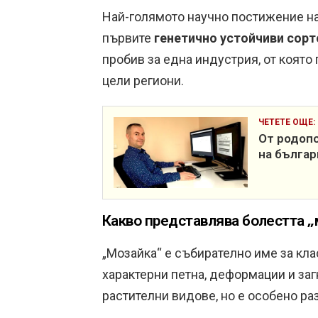
Най-голямото научно постижение на 
първите
генетично устойчиви сор
пробив за една индустрия, от която
цели региони.
ЧЕТЕТЕ ОЩЕ:
От родопс
на българ
Какво представлява болестта 
„Мозайка“ е събирателно име за кла
характерни петна, деформации и заг
растителни видове, но е особено ра