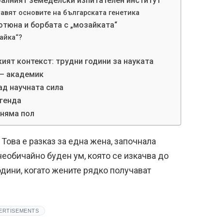
ралният земеделски изпитателен институт
тавят основите на българската генетика
ютюна и борбата с „мозайката“
айка“?
ият контекст: трудни години за науката
 – академик
ад научната сила
егенда
 няма пол
. Това е разказ за една жена, започнала
необичайно буден ум, която се изкачва до
одини, когато жените рядко получават
ERTISEMENTS