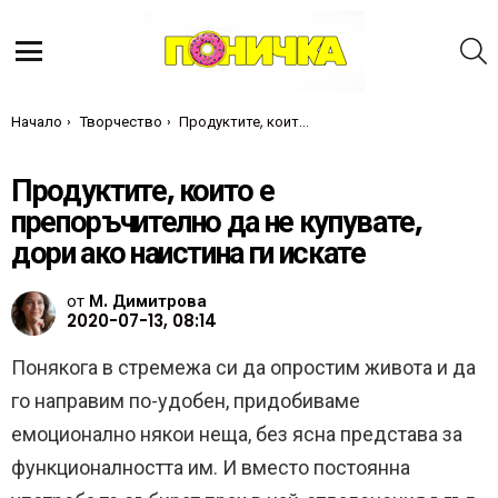
Т
Меню
Ти си тук:
Начало
Творчество
Продуктите, които е препоръчително да не купувате, дори ако наистина ги искате
Продуктите, които е
препоръчително да не купувате,
дори ако наистина ги искате
от
М. Димитрова
2020-07-13, 08:14
Понякога в стремежа си да опростим живота и да
го направим по-удобен, придобиваме
емоционално някои неща, без ясна представа за
функционалността им. И вместо постоянна