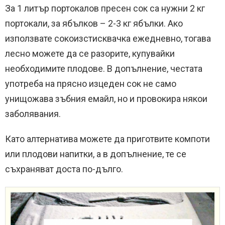
За 1 литър портокалов пресен сок са нужни 2 кг
портокали, за ябълков – 2-3 кг ябълки. Ако
използвате сокоизстисквачка ежедневно, тогава
лесно можете да се разорите, купувайки
необходимите плодове. В допълнение, честата
употреба на прясно изцеден сок не само
унищожава зъбния емайл, но и провокира някои
заболявания.
Като алтернатива можете да приготвите компоти
или плодови напитки, а в допълнение, те се
съхраняват доста по-дълго.