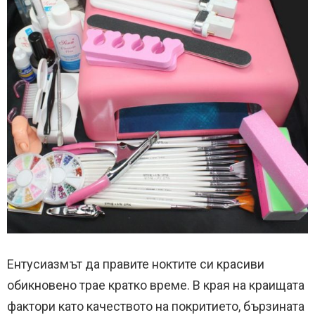
Ентусиазмът да правите ноктите си красиви
обикновено трае кратко време. В края на краищата
фактори като качеството на покритието, бързината