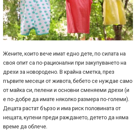
Жените, които вече имат едно дете, по силата на
своя опит са по-рационални при закупуването на
дрехи за новородено. В крайна сметка, през
първите месеци от живота, бебето се нуждае само
от майка си, пелени и основни сменяеми дрехи (и
е по-добре да имате няколко размера по-големи).
Децата растат бързо и има риск половината от
нещата, купени преди раждането, детето да няма
време да облече.