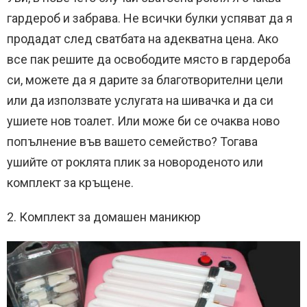
гардероб и забрава. Не всички булки успяват да я
продадат след сватбата на адекватна цена. Ако
все пак решите да освободите място в гардероба
си, можете да я дарите за благотворителни цели
или да използвате услугата на шивачка и да си
ушиете нов тоалет. Или може би се очаква ново
попълнение във вашето семейство? Тогава
ушийте от роклята плик за новороденото или
комплект за кръщене.
2. Комплект за домашен маникюр