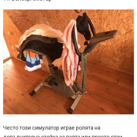
Често този симулатор играе ролята на
допълнителна стойка за палта или просто стои