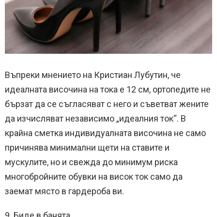
Въпреки мнението на Кристиан Лубутин, че
идеалната височина на тока е 12 см, ортопедите не
бързат да се съгласяват с него и съветват жените
да изчисляват независимо „идеалния ток“. В
крайна сметка индивидуалната височина не само
причинява минимални щети на ставите и
мускулите, но и свежда до минимум риска
многобройните обувки на висок ток само да
заемат място в гардероба ви.
9. Биде в банята