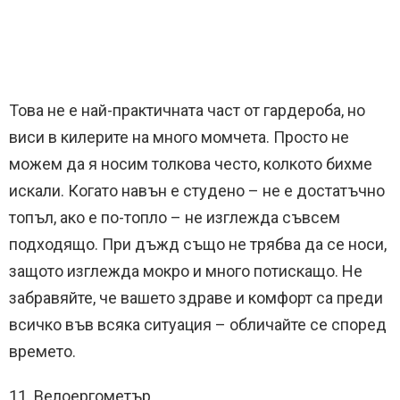
Това не е най-практичната част от гардероба, но
виси в килерите на много момчета. Просто не
можем да я носим толкова често, колкото бихме
искали. Когато навън е студено – не е достатъчно
топъл, ако е по-топло – не изглежда съвсем
подходящо. При дъжд също не трябва да се носи,
защото изглежда мокро и много потискащо. Не
забравяйте, че вашето здраве и комфорт са преди
всичко във всяка ситуация – обличайте се според
времето.
11. Велоергометър