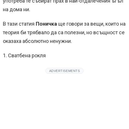
употреба те събират прах в най-отдалечения ъгъл
на дома ни.
В тази статия
Поничка
ще говори за вещи, които на
теория би трябвало да са полезни, но всъщност се
оказаха абсолютно ненужни.
1. Сватбена рокля
ADVERTISEMENTS