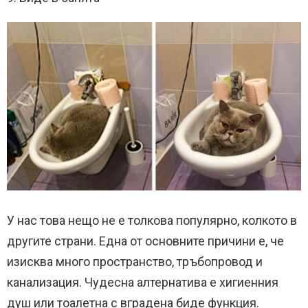
У нас това нещо не е толкова популярно, колкото в
другите страни. Една от основните причини е, че
изисква много пространство, тръбопровод и
канализация. Чудесна алтернатива е хигиенния
душ или тоалетна с вградена биде функция.