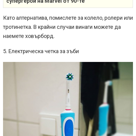
супергерои на Marvel от 90-те
Като алтернатива, помислете за колело, ролери или
тротинетка. В крайни случаи винаги можете да
наемете ховърборд.
5. Електрическа четка за зъби