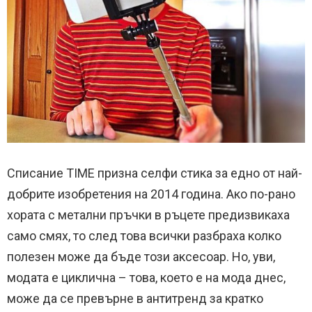
Списание TIME призна селфи стика за едно от най-
добрите изобретения на 2014 година. Ако по-рано
хората с метални пръчки в ръцете предизвикаха
само смях, то след това всички разбраха колко
полезен може да бъде този аксесоар. Но, уви,
модата е циклична – това, което е на мода днес,
може да се превърне в антитренд за кратко