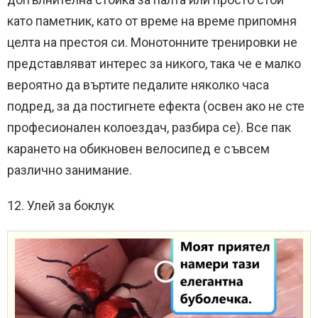
като паметник, като от време на време припомня
целта на престоя си. Монотонните тренировки не
представляват интерес за никого, така че е малко
вероятно да въртите педалите няколко часа
подред, за да постигнете ефекта (освен ако не сте
професионален колоездач, разбира се). Все пак
карането на обикновен велосипед е съвсем
различно занимание.
12. Улей за боклук