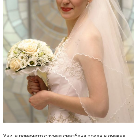
Уви, в повечето случаи сватбена рокля я очаква