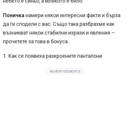
небето е синьо, а млякото е бяло.
Поничка
намери някои интересни факти и бърза
да ги сподели с вас.
Също така разбрахме как
възникват някои стабилни изрази и явления –
прочетете за това в бонуса.
1. Как се появиха разкроените панталони
ADVERTISEMENTS