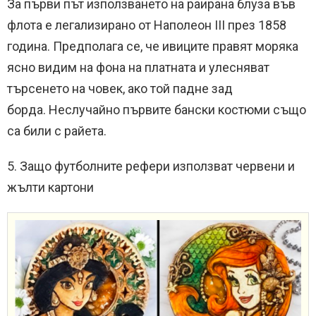
За първи път използването на раирана блуза във
флота е легализирано от Наполеон III през 1858
година.
Предполага се, че ивиците правят моряка
ясно видим на фона на платната и улесняват
търсенето на човек, ако той падне зад
борда.
Неслучайно първите бански костюми също
са били с райета.
5. Защо футболните рефери използват червени и
жълти картони