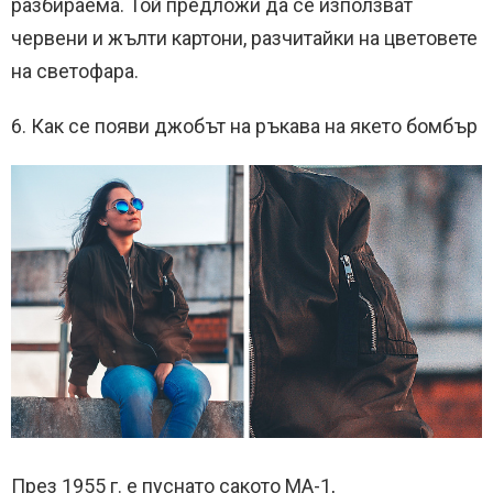
разбираема.
Той предложи да се използват
червени и жълти картони, разчитайки на цветовете
на светофара.
6. Как се появи джобът на ръкава на якето бомбър
През 1955 г. е пуснато сакото МА-1,