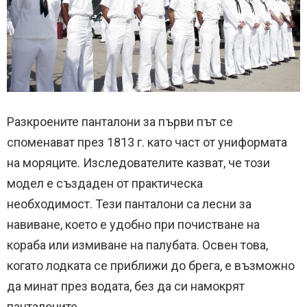
Разкроените панталони за първи път се
споменават през 1813 г. като част от униформата
на моряците.
Изследователите казват, че този
модел е създаден от практическа
необходимост.
Тези панталони са лесни за
навиване, което е удобно при почистване на
кораба или измиване на палубата.
Освен това,
когато лодката се приближи до брега, е възможно
да минат през водата, без да си намокрят
панталоните.