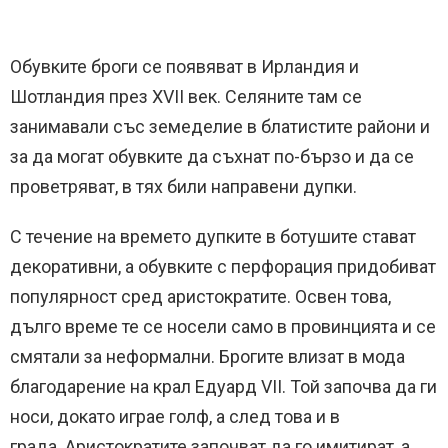
Обувките броги се появяват в Ирландия и
Шотландия през XVII век.
Селяните там се
занимавали със земеделие в блатистите райони и
за да могат обувките да съхнат по-бързо и да се
проветряват, в тях били направени дупки.
С течение на времето дупките в ботушите стават
декоративни, а обувките с перфорация придобиват
популярност сред аристократите.
Освен това,
дълго време те се носели само в провинцията и се
смятали за неформални.
Б
рогите влизат в мода
благодарение на крал Едуард VII.
Той започва да ги
носи, докато играе голф, а след това и в
града.
Аристократите започват да го имитират, а