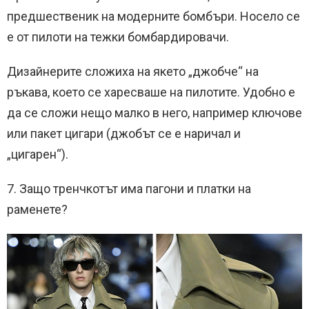
предшественик на модерните бомбъри.
Носело се
е от пилоти на тежки бомбардировачи.
Дизайнерите сложиха на якето „джобче“ на
ръкава, което се харесваше на пилотите.
Удобно е
да се сложи нещо малко в него, например ключове
или пакет цигари (джобът се е наричал и
„цигарен“).
7. Защо тренчкотът има пагони и платки на
раменете?