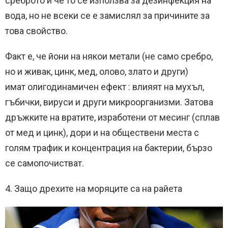
среброто и че то се използва за дезинфекция на
вода, но не всеки се е замислял за причините за
това свойство.
Факт е, че йони на някои метали (не само сребро,
но и живак, цинк, мед, олово, злато и други)
имат олигодинамичен ефект : влияят на мухъл,
гъбички, вируси и други микроорганизми.
Затова
дръжките на вратите, изработени от месинг (сплав
от мед и цинк), дори и на обществени места с
голям трафик и концентрация на бактерии, бързо
се самопочистват.
4. Защо дрехите на моряците са на райета