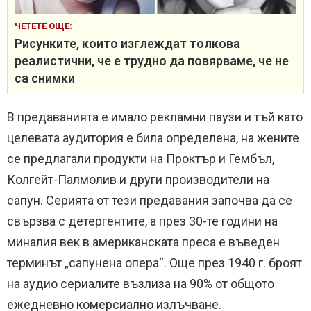
ЧЕТЕТЕ ОЩЕ:
Рисунките, които изглеждат толкова
реалистични, че е трудно да повярваме, че не
са снимки
В предаванията е имало рекламни паузи и тъй като
целевата аудитория е била определена, на жените
се предлагали продукти на Проктър и Гембъл,
Колгейт-Палмолив и други производители на
сапун.
Серията от тези предавания започва да се
свързва с детергентите, а през 30-те години на
миналия век в американската преса е въведен
терминът „сапунена опера“.
Още през 1940 г. броят
на аудио сериалите възлиза на 90% от общото
ежедневно комерсиално излъчване.