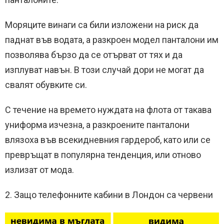
Моряците винаги са били изложени на риск да
паднат във водата, а разкроен модел панталони им
позволява бързо да се отърват от тях и да
изплуват навън.
В този случай дори не могат да
свалят обувките си.
С течение на времето нуждата на флота от такава
униформа изчезна, а разкроените панталони
влязоха във всекидневния гардероб, като или се
превръщат в популярна тенденция, или отново
излизат от мода.
2. Защо телефонните кабини в Лондон са червени