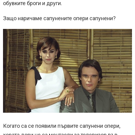
обувките броги и други.
Защо наричаме сапунените опери сапунени?
Когато са се появили първите сапунени опери,
хората дори не са мечтаели за телевизор във