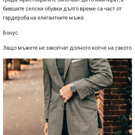
бившите селски обувки дълго време са част от
гардероба на елегантните мъже.
Бонус
Защо мъжете не закопчат долното копче на сакото