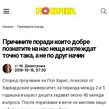
Т
Меню
Ти си тук:
Начало
Причините поради които добре познатите на нас неща изглеждат точно така, а не по друг начин
Причините поради които добре
познатите на нас неща изглеждат
точно така, а не по друг начин
от
М. Димитрова
2019-10-15, 07:30
Според проучване на Пол Харис, психолог от
Харвардския университет, за периода между 2 и 5
годишна възраст децата задават около 40 хиляди
въпроса.
После порасваме и вече не мислим защо