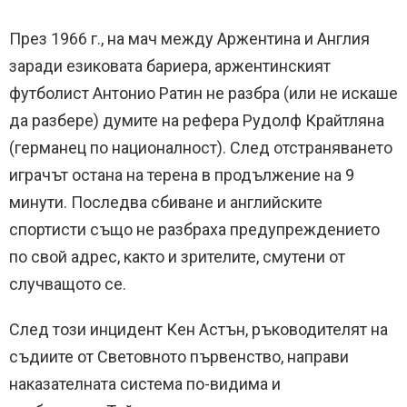
През 1966 г., на мач между Аржентина и Англия
заради езиковата бариера, аржентинският
футболист Антонио Ратин не разбра (или не искаше
да разбере) думите на рефера Рудолф Крайтляна
(германец по националност).
След отстраняването
играчът остана на терена в продължение на 9
минути.
Последва сбиване и английските
спортисти също не разбраха предупреждението
по свой адрес, както и зрителите, смутени от
случващото се.
След този инцидент Кен Астън, ръководителят на
съдиите от Световното първенство, направи
наказателната система по-видима и