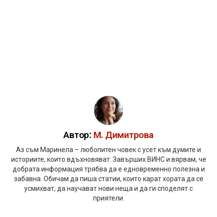
Автор:
М. Димитрова
Аз съм Маринела – любопитен човек с усет към думите и
историите, които вдъхновяват. Завърших ВИНС и вярвам, че
добрата информация трябва да е едновременно полезна и
забавна. Обичам да пиша статии, които карат хората да се
усмихват, да научават нови неща и да ги споделят с
приятели.