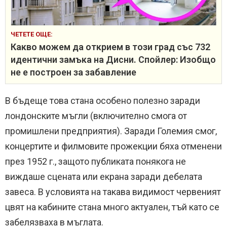
ЧЕТЕТЕ ОЩЕ:
Какво можем да открием в този град със 732
идентични замъка на Дисни. Спойлер: Изобщо
не е построен за забавление
В бъдеще това стана особено полезно заради
лондонските мъгли (включително смога от
промишлени предприятия).
Заради Големия смог,
концертите и филмовите прожекции бяха отменени
през 1952 г., защото публиката понякога не
виждаше сцената или екрана заради дебелата
завеса.
В условията на такава видимост червеният
цвят на кабините стана много актуален, тъй като се
забелязваха в мъглата.