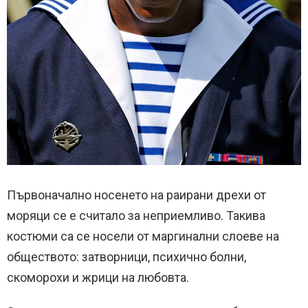
Първоначално носенето на раирани дрехи от
моряци се е считало за неприемливо.
Т
акива
костюми са се носели от
маргинални слоеве на
обществото: затворници, психично болни,
скоморохи и жрици на любовта.