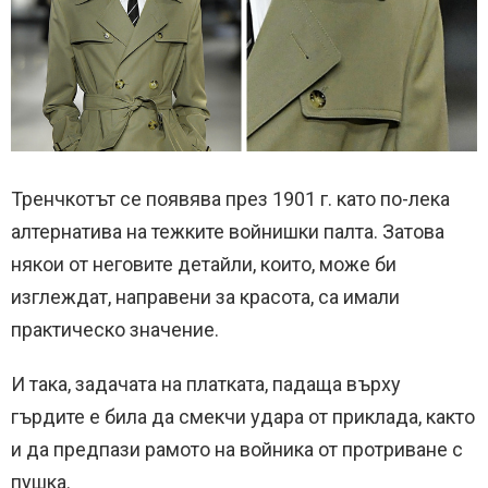
Тренчкотът се появява през 1901 г. като по-лека
алтернатива на тежките войнишки палта.
Затова
някои от неговите детайли, които, може би
изглеждат, направени за красота, са имали
практическо значение.
И така, задачата на платката, падаща върху
гърдите е била да смекчи удара от приклада, както
и да предпази рамото на войника от протриване с
пушка.