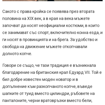
Сакото с права кройка се появява през втората
половина на XIX век, a
в края на векa мъжете
започват да носят неофициални костюми, в които
се занимават със спорт, включително конна езда, и
ги носят в провинцията и на брега.
За удобство и
свобода на движение мъжете откопчaвали
долното копче.
Говори се също, че тази традиция е възникнала
благодарение на британския крал Едуард VII.
Той е
бил добре известен моден новатор и в
допълнение към разкопчаното копче, въведе
шапките от туид вместо цилиндри, ръбовете на
панталоните, черни вратовръзки вместо бели,