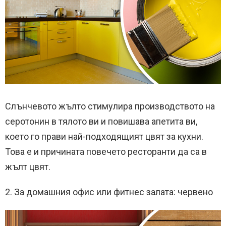
Слънчевото жълто стимулира производството на
серотонин в тялото ви и повишава апетита ви,
което го прави най-подходящият цвят за кухни.
Това е и причината повечето ресторанти да са в
жълт цвят.
2. За домашния офис или фитнес залата: червено