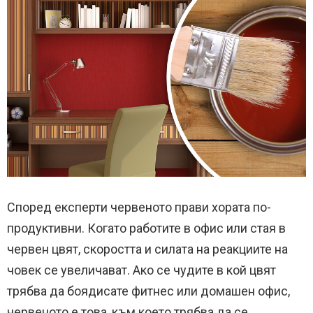
Според експерти червеното прави хората по-
продуктивни. Когато работите в офис или стая в
червен цвят, скоростта и силата на реакциите на
човек се увеличават. Ако се чудите в кой цвят
трябва да боядисате фитнес или домашен офис,
червеното е това, към което трябва да се