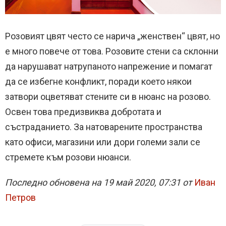
Розовият цвят често се нарича „женствен“ цвят, но
е много повече от това. Розовите стени са склонни
да нарушават натрупаното напрежение и помагат
да се избегне конфликт, поради което някои
затвори оцветяват стените си в нюанс на розово.
Освен това предизвиква добротата и
състраданието. За натоварените пространства
като офиси, магазини или дори големи зали се
стремете към розови нюанси.
Последно обновена на 19 май 2020, 07:31 от
Иван
Петров