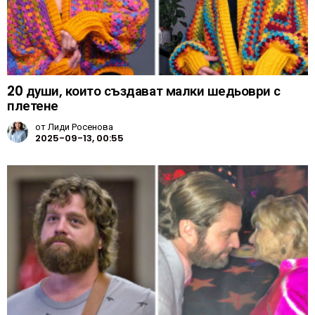
20 души, които създават малки шедьоври с
плетене
от
Лиди Росенова
2025-09-13, 00:55