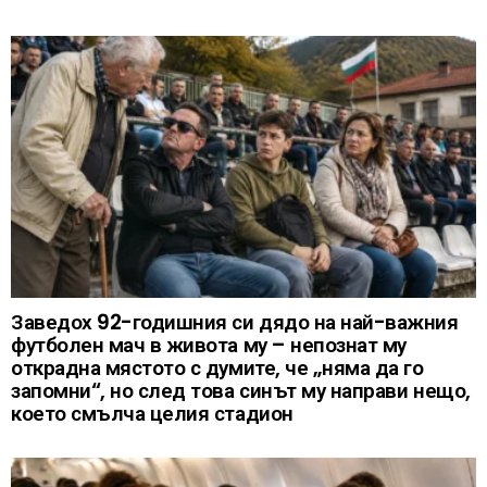
Заведох 92-годишния си дядо на най-важния
футболен мач в живота му – непознат му
открадна мястото с думите, че „няма да го
запомни“, но след това синът му направи нещо,
което смълча целия стадион