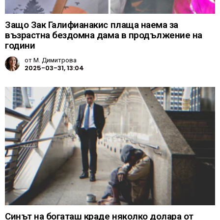
Защо Зак Галифианакис плаща наема за
възрастна бездомна дама в продължение на
години
от
М. Димитрова
2025-03-31, 13:04
Синът на богаташ краде няколко долара от