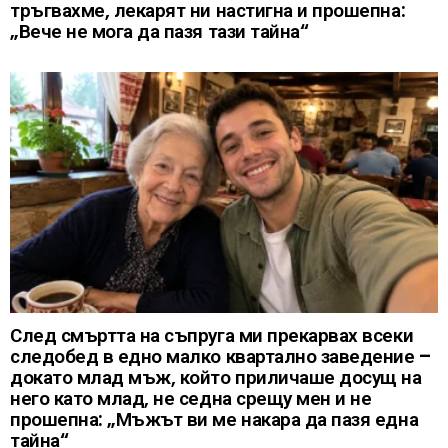
тръгвахме, лекарят ни настигна и прошепна:
„Вече не мога да пазя тази тайна“
След смъртта на съпруга ми прекарвах всеки
следобед в едно малко квартално заведение –
докато млад мъж, който приличаше досущ на
него като млад, не седна срещу мен и не
прошепна: „Мъжът ви ме накара да пазя една
тайна“