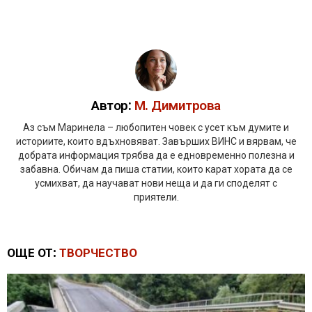
Автор:
М. Димитрова
Аз съм Маринела – любопитен човек с усет към думите и
историите, които вдъхновяват. Завърших ВИНС и вярвам, че
добрата информация трябва да е едновременно полезна и
забавна. Обичам да пиша статии, които карат хората да се
усмихват, да научават нови неща и да ги споделят с
приятели.
ОЩЕ ОТ:
ТВОРЧЕСТВО