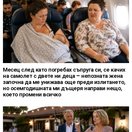
Месец след като погребах съпруга си, се качих
на самолет с двете ни деца – непозната жена
започна да ме унижава още преди излитането,
но осемгодишната ми дъщеря направи нещо,
което промени всичко