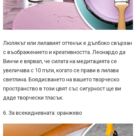
Люлякът или лилавият оттенък е дълбоко свързан
с въображението и креативността. Леонардо да
Винчи е вярвал, че силата на медитацията се
увеличава с 10 пъти, когато се прави в лилава
светлина. Боядисването на вашето творческо
пространство в този цвят със сигурност ще ви
даде творчески тласък.
6. За всекидневната: оранжево