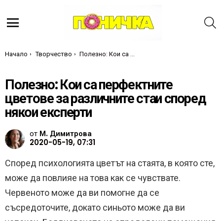
Т
Меню
Ти си тук:
Начало
Творчество
Полезно: Кои са перфектните цветове за различните стаи според някои експерти
Полезно: Кои са перфектните
цветове за различните стаи според
някои експерти
от
М. Димитрова
2020-05-19, 07:31
Според психологията цветът на стаята, в която сте,
може да повлияе на това как се чувствате.
Червеното може да ви помогне да се
съсредоточите, докато синьото може да ви