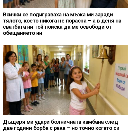
Всички се подиграваха на мъжа ми заради
тялото, което никога не порасна – а в деня на
сватбата ни той поиска да ме освободи от
обещанието ни
Дъщеря ми удари болничната камбана след
две години борба с рака – но точно когато си