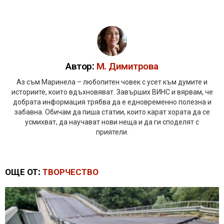
Автор:
М. Димитрова
Аз съм Маринела – любопитен човек с усет към думите и
историите, които вдъхновяват. Завърших ВИНС и вярвам, че
добрата информация трябва да е едновременно полезна и
забавна. Обичам да пиша статии, които карат хората да се
усмихват, да научават нови неща и да ги споделят с
приятели.
ОЩЕ ОТ:
ТВОРЧЕСТВО