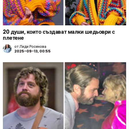
20 души, които създават малки шедьоври с
плетене
от
Лиди Росенова
2025-09-13, 00:55