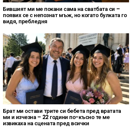
Бившият ми ме покани сама на сватбата си –
появих се с непознат мъж, но когато булката го
видя, пребледня
Брат ми остави трите си бебета пред вратата
ми и изчезна – 22 години по-късно те ме
извикаха на сцената пред всички