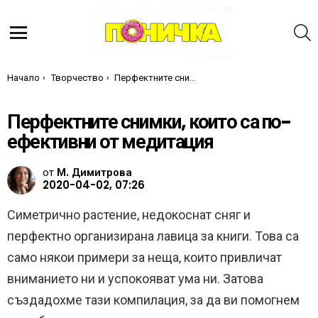
Т
Меню
Ти си тук:
Начало
Творчество
Перфектните снимки, които са по-ефективни от медитация
Перфектните снимки, които са по-
ефективни от медитация
от
М. Димитрова
2020-04-02, 07:26
Симетрично растение, недокоснат сняг и
перфектно организирана лавица за книги. Това са
само някои примери за неща, които привличат
вниманието ни и успокояват ума ни. Затова
създадохме тази компилация, за да ви помогнем