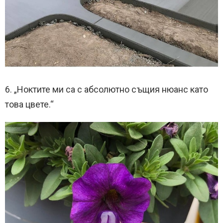
6. „Ноктите ми са с абсолютно същия нюанс като
това цвете.“