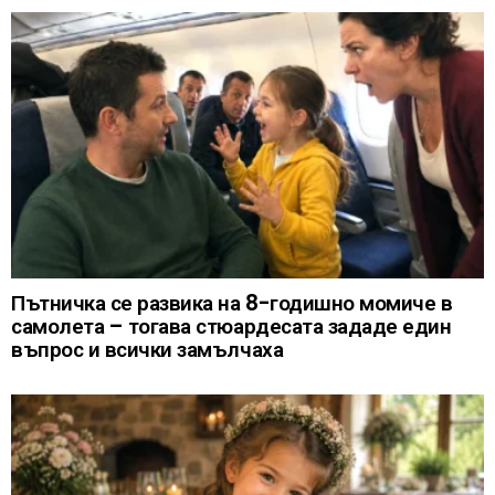
Пътничка се развика на 8-годишно момиче в
самолета – тогава стюардесата зададе един
въпрос и всички замълчаха