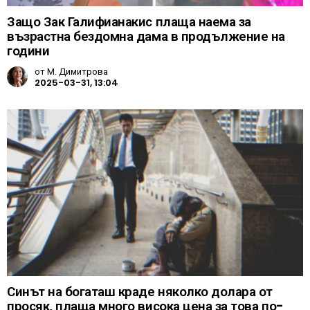
Защо Зак Галифианакис плаща наема за
възрастна бездомна дама в продължение на
години
от
М. Димитрова
2025-03-31, 13:04
Синът на богаташ краде няколко долара от
просяк, плаща много висока цена за това по-