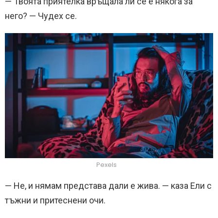
— Твоята приятелка връщала ли се е някога за
него? — Чудех се.
Pexels
— Не, и нямам представа дали е жива. — каза Ели с
тъжни и притеснени очи.