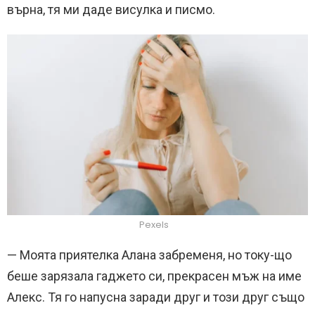
върна, тя ми даде висулка и писмо.
Pexels
— Моята приятелка Алана забременя, но току-що
беше зарязала гаджето си, прекрасен мъж на име
Алекс. Тя го напусна заради друг и този друг също