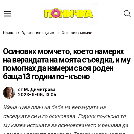
Т
Меню
Ти си тук:
Начало
Вдъхновяващи истории
Осинових момчето, което намерих на верандата на моята съседка, и му помогнах да намери своя роден баща 13 години по-късно
Осинових момчето, което намерих
на верандата на моята съседка, и му
помогнах да намери своя роден
баща 13 години по-късно
от
М. Димитрова
2023-11-06, 13:05
Жена чува плач на бебе на верандата на
съседката си и го осиновява. Години по-късно тя
му казва истината за осиновяването и решава да