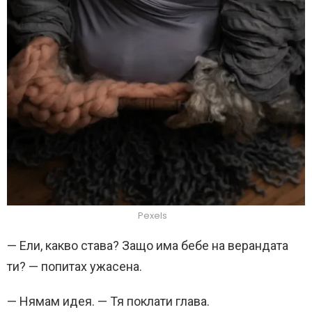
Pexels
— Ели, какво става? Защо има бебе на верандата
ти? — попитах ужасена.
— Нямам идея. — Тя поклати глава.