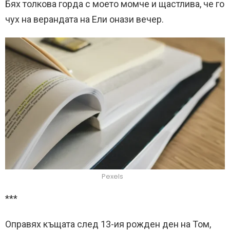
Бях толкова горда с моето момче и щастлива, че го
чух на верандата на Ели онази вечер.
Pexels
***
Оправях къщата след 13-ия рожден ден на Том,