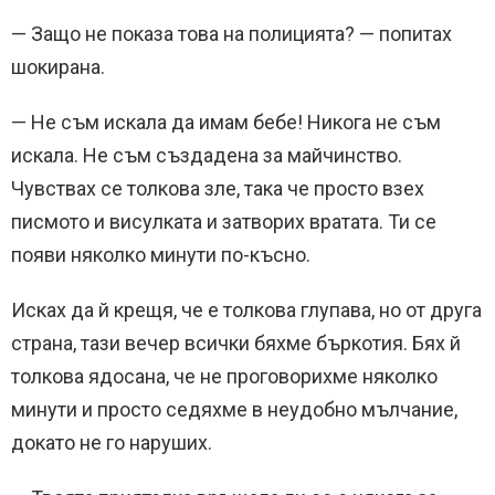
— Защо не показа това на полицията? — попитах
шокирана.
— Не съм искала да имам бебе! Никога не съм
искала. Не съм създадена за майчинство.
Чувствах се толкова зле, така че просто взех
писмото и висулката и затворих вратата. Ти се
появи няколко минути по-късно.
Исках да й крещя, че е толкова глупава, но от друга
страна, тази вечер всички бяхме бъркотия. Бях й
толкова ядосана, че не проговорихме няколко
минути и просто седяхме в неудобно мълчание,
докато не го наруших.