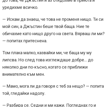
до това, че Джъстин и аз отидохме в приюта и
уредихме всичко.
— Искам да знаеш, че това не променя нищо. Ти си
мой син, а Джъстин беше твой баща. Ние те
обичахме като нищо друго на света. Вярваш ли ми?
— попитах притеснена.
Том плака малко, казвайки ми, че баща му му
липсва. Но след това изглеждаше добре… до
няколко дни по-късно, когато се приближи
внимателно към мен.
— Мамо, мога ли да говоря с теб за нещо? — попита
той, гледайки надолу.
— Разбира се. Седни и ми кажи. Погледнах го и