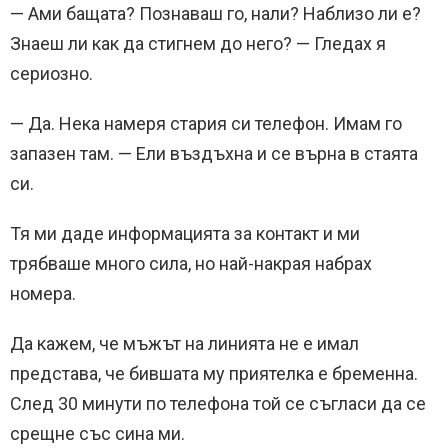
— Ами бащата? Познаваш го, нали? Наблизо ли е?
Знаеш ли как да стигнем до него? — Гледах я
сериозно.
— Да. Нека намеря стария си телефон. Имам го
запазен там. — Ели въздъхна и се върна в стаята
си.
Тя ми даде информацията за контакт и ми
трябваше много сила, но най-накрая набрах
номера.
Да кажем, че мъжът на линията не е имал
представа, че бившата му приятелка е бременна.
След 30 минути по телефона той се съгласи да се
срещне със сина ми.