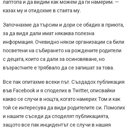
лаптопа и да видим как можем да ги намерим. —
казах му и отидохме в стаята му.
Започнахме да търсим и дори се обадих в приюта,
за да видя дали имат някаква полезна
информация. Очевидно някои организации са били
посветени на събирането на рождените родители
с децата, които са дали за осиновяване, но
възрастните е трябвало да се запишат за това.
Все пак опитахме всеки път. Създадох публикация
във Facebook и я споделих в Twitter, описвайки
какво се случи в нощта, когато намерих Том и как
той се интересува да види родителите си. Помолих
и нашите съседи да споделят публикацията,
защото все пак инцидентът се случи в нашия