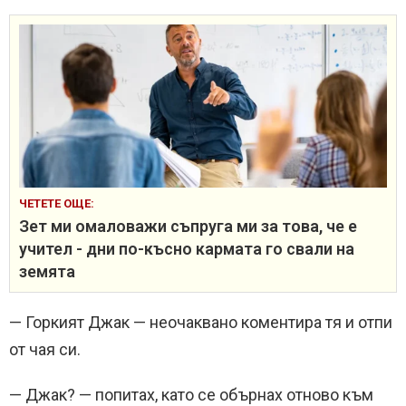
ЧЕТЕТЕ ОЩЕ:
Зет ми омаловажи съпруга ми за това, че е
учител - дни по-късно кармата го свали на
земята
— Горкият Джак — неочаквано коментира тя и отпи
от чая си.
— Джак? — попитах, като се обърнах отново към