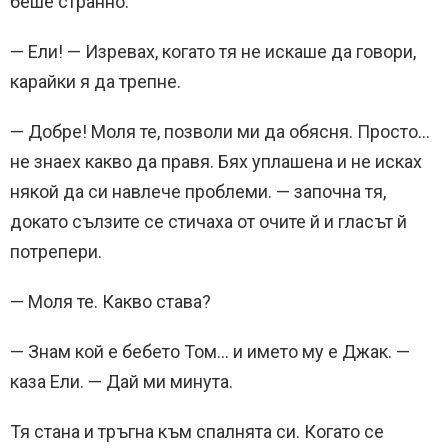
беше странно.
— Ели! — Изревах, когато тя не искаше да говори,
карайки я да трепне.
— Добре! Моля те, позволи ми да обясня. Просто…
не знаех какво да правя. Бях уплашена и не исках
някой да си навлече проблеми. — започна тя,
докато сълзите се стичаха от очите й и гласът й
потрепери.
— Моля те. Какво става?
— Знам кой е бебето Том… и името му е Джак. —
каза Ели. — Дай ми минута.
Тя стана и тръгна към спалнята си. Когато се