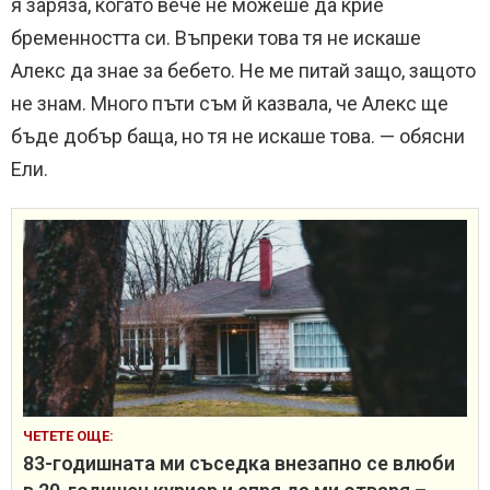
я заряза, когато вече не можеше да крие
бременността си. Въпреки това тя не искаше
Алекс да знае за бебето. Не ме питай защо, защото
не знам. Много пъти съм й казвала, че Алекс ще
бъде добър баща, но тя не искаше това. — обясни
Ели.
ЧЕТЕТЕ ОЩЕ:
83-годишната ми съседка внезапно се влюби