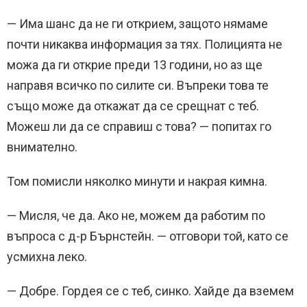
— Има шанс да не ги открием, защото нямаме
почти никаква информация за тях. Полицията не
можа да ги открие преди 13 години, но аз ще
направя всичко по силите си. Въпреки това те
също може да откажат да се срещнат с теб.
Можеш ли да се справиш с това? — попитах го
внимателно.
Том помисли няколко минути и накрая кимна.
— Мисля, че да. Ако не, можем да работим по
въпроса с д-р Бърнстейн. — отговори той, като се
усмихна леко.
— Добре. Гордея се с теб, синко. Хайде да вземем