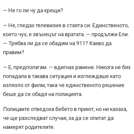
— Не го ли чу да крещи?
— Не, гледах телевизия в стаята си. Единственото,
което чух, е звънецът на вратата. — продължи Ели.
— Трябва ли да се обадим на 911? Какво да
правим?
— Е, предполагам. — вдигнах рамене. Никога не бях
попадала в такава ситуация и изглеждаше като
излязло от филм, така че единственото решение
беше да се обадя на полицията.
Полицаите отведоха бебето в приют, но ни казаха,
че ще разследват случая, за да се опитат да
намерят родителите.