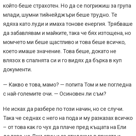
който беше страхотен. Но да се погрижиш за група
млади, шумни тийнейджъри беше трудно. Те
ядяха като луди и имаха тонове енергия. Трябваше
да забавлявам и майките, така че бях изтощена, но
момчето ми беше щастливо и това беше всичко,
което имаше значение. Това беше, докато не
влязох в спалнята си и го видях да бърка в куп
документи.
— Какво е това, мамо? — попита Том и ме погледна
с най-големите очи. — Осиновен ли съм?
Не исках да разбере по този начин, но се случи.
Така че седнах с него на пода и му разказах всичко
– от това как го чух да плаче пред къщата на Ели