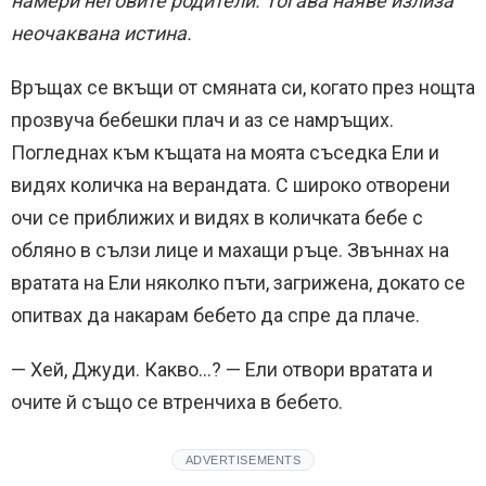
намери неговите родители. Тогава наяве излиза
неочаквана истина.
Връщах се вкъщи от смяната си, когато през нощта
прозвуча бебешки плач и аз се намръщих.
Погледнах към къщата на моята съседка Ели и
видях количка на верандата. С широко отворени
очи се приближих и видях в количката бебе с
обляно в сълзи лице и махащи ръце. Звъннах на
вратата на Ели няколко пъти, загрижена, докато се
опитвах да накарам бебето да спре да плаче.
— Хей, Джуди. Какво…? — Ели отвори вратата и
очите й също се втренчиха в бебето.
ADVERTISEMENTS