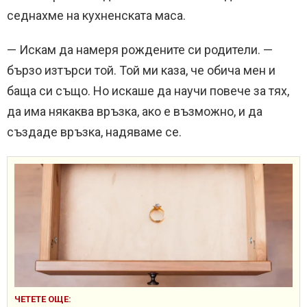
седнахме на кухненската маса.
— Искам да намеря рождените си родители. —
бързо изтърси той. Той ми каза, че обича мен и
баща си също. Но искаше да научи повече за тях,
да има някаква връзка, ако е възможно, и да
създаде връзка, надяваме се.
ЧЕТЕТЕ ОЩЕ: