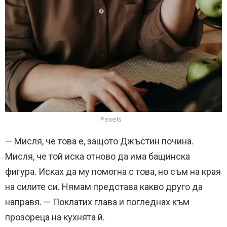
Pexels
— Мисля, че това е, защото Джъстин почина.
Мисля, че той иска отново да има бащинска
фигура. Исках да му помогна с това, но съм на края
на силите си. Нямам представа какво друго да
направя. — Поклатих глава и погледнах към
прозореца на кухнята й.