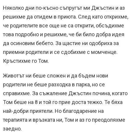
Няколко дни по-късно съпругът ми Джъстин и аз
решихме да отидем в приюта. След като открихме,
че родителите все още не са открити, обсъдихме
това подробно и решихме, че би било добра идея
да осиновим бебето. За щастие ни одобриха за
приемни родители и се сдобихме с момченце.
Кръстихме го Том.
Животът ни беше сложен и да бъдем нови
родители не беше разходка в парка, но се
справихме. За съжаление Джъстин почина, когато
Том беше на 8 и той го прие доста тежко. Те бяха
най-добри приятели. Но благодарение на
терапията и връзката ни, Том и аз го преодоляхме
заедно.