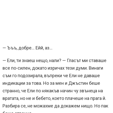
— Ъъъ, добре… Ейй, аз…
— Ели, ти знаеш нещо, нали? — Гласът ми ставаше
все по-силен, докато изричах тези думи. Винаги
съм го подозирала, въпреки че Ели не даваше
индикации за това. Но за мен и Джъстин беше
странно, че Ели по някакъв начин чу звънеца на
вратата, но не и бебето, което плачеше на прага й.
Разбира се, не можахме да докажем нищо. Но пак