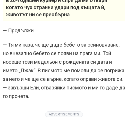
в 20-годишен куриер и спря да ми отваря –
когато чух странни удари под къщата ѝ,
животът ни се преобърна
— Продължи.
— Тя ми каза, че ще даде бебето за осиновяване,
но внезапно бебето се появи на прага ми. Той
носеше този медальон с рождената си дата и
името „Джак“. В писмото ме помоли да се погрижа
за него и че ще се върне, когато оправи живота си.
— завърши Ели, отваряйки писмото и ми го даде да
го прочета.
ADVERTISEMENTS