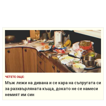
ЧЕТЕТЕ ОЩЕ:
Мъж лежи на дивана и се кара на съпругата си
за разхвърляната къща, докато не се намеси
немият им син