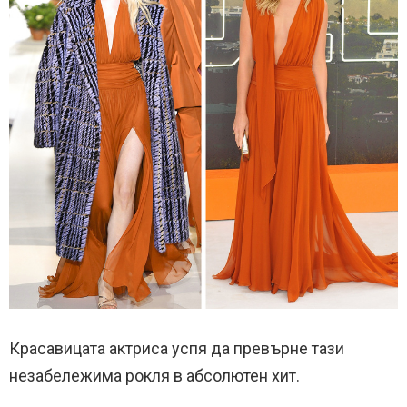
Красавицата актриса успя да превърне тази
незабележима рокля в абсолютен хит.