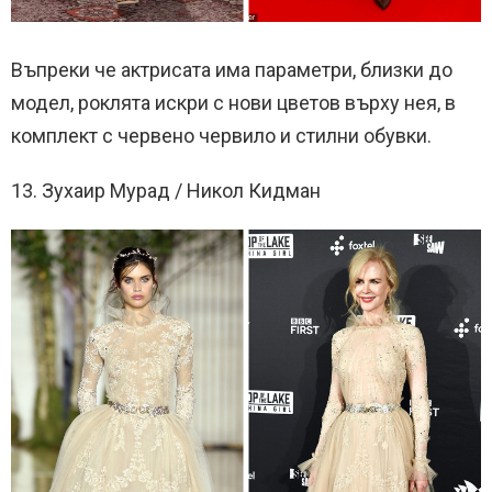
Въпреки че актрисата има параметри, близки до
модел, роклята искри с нови цветов върху нея, в
комплект с червено червило и стилни обувки.
13. Зухаир Мурад / Никол Кидман