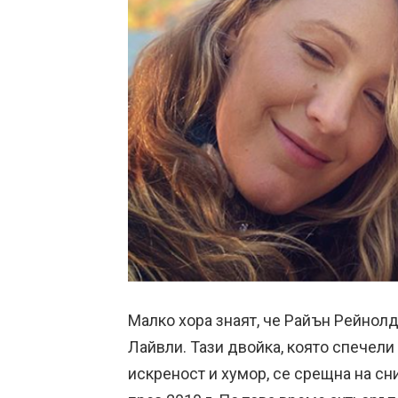
Малко хора знаят, че Райън Рейнолд
Лайвли. Тази двойка, която спечел
искреност и хумор, се срещна на с