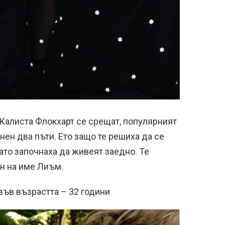
 Калиста Флокхарт се срещат, популярният
ен два пъти. Ето защо те решиха да се
като започнаха да живеят заедно. Те
н на име Лиъм.
ъв възрастта – 32 години