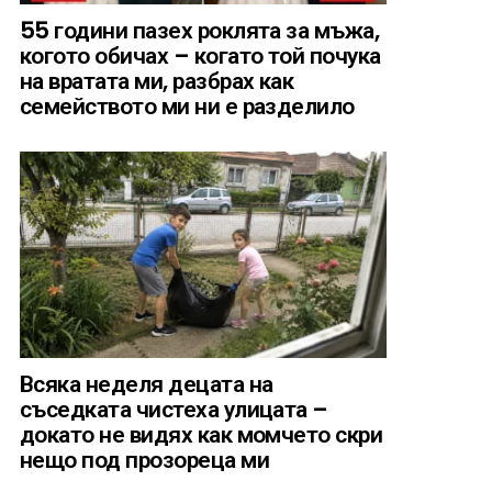
55 години пазех роклята за мъжа,
когото обичах – когато той почука
на вратата ми, разбрах как
семейството ми ни е разделило
Всяка неделя децата на
съседката чистеха улицата –
докато не видях как момчето скри
нещо под прозореца ми