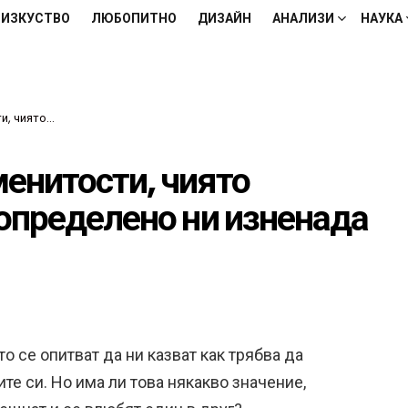
ИЗКУСТВО
ЛЮБОПИТНО
ДИЗАЙН
АНАЛИЗИ
НАУКА
о ни изненада днес
енитости, чиято
определено ни изненада
о се опитват да ни казват как трябва да
те си. Но има ли това някакво значение,