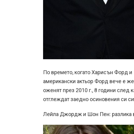
По времето, когато Харисън Форд и
американски актьор Форд вече е жен
оженят през 2010 г., 8 години след 
отглеждат заедно осиновения си си
Лейла Джордж и Шон Пен: разлика в