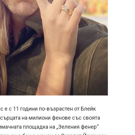
с е с 11 години по-възрастен от Блейк
и сърцата на милиони фенове със своята
нимачната площадка на „Зеления фенер“