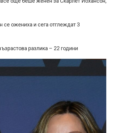
т все още беше женен за Скарлет Йохансон,
н се ожениха и сега отглеждат 3
възрастова разлика – 22 години