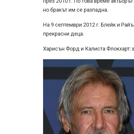
през 2010 г. По това време актьоръ
но бракът им се разпадна.
На 9 септември 2012 г. Блейк и Райъ
прекрасни деца.
Харисън Форд и Калиста Флокхарт: 