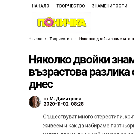
НАЧАЛО
ТВОРЧЕСТВО
ЗНАМЕНИТОСТИ
Ти си тук:
Начало
Творчество
Няколко двойки знаменитости, чиято възрастова разлика определен
Няколко двойки знам
възрастова разлика 
днес
от
М. Димитрова
2020-11-02, 08:28
Съществуват много стереотипи, коит
живеем и как да избираме партньори