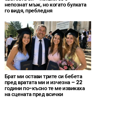
непознат мъж, но когато булката
го видя, пребледня
Брат ми остави трите си бебета
пред вратата ми и изчезна – 22
години по-късно те ме извикаха
на сцената пред всички