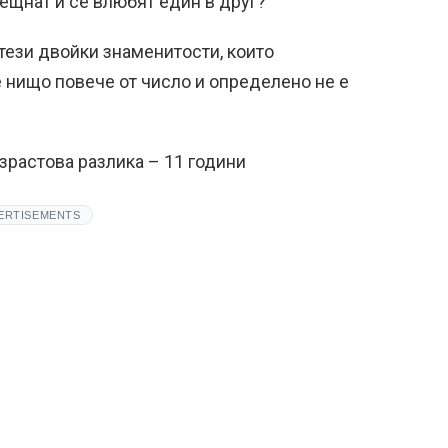
ещнат и се влюбят един в друг?
тези двойки знаменитости, които
е нищо повече от число и определено не е
зрастова разлика – 11 години
ERTISEMENTS