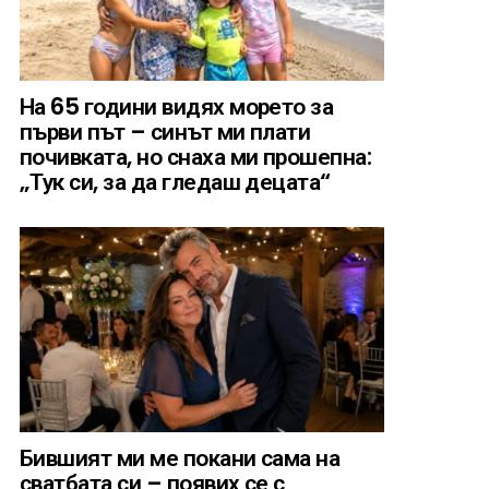
На 65 години видях морето за
първи път – синът ми плати
почивката, но снаха ми прошепна:
„Тук си, за да гледаш децата“
Бившият ми ме покани сама на
сватбата си – появих се с