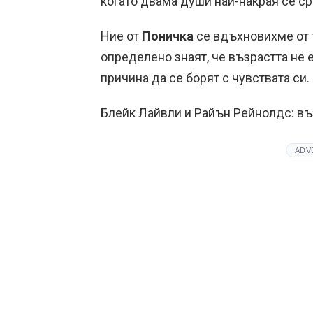
когато двама души най-накрая се ср
Ние от
Поничка
се вдъхновихме от 
определено знаят, че възрастта не 
причина да се борят с чувствата си.
Блейк Лайвли и Райън Рейнолдс: въ
ADV