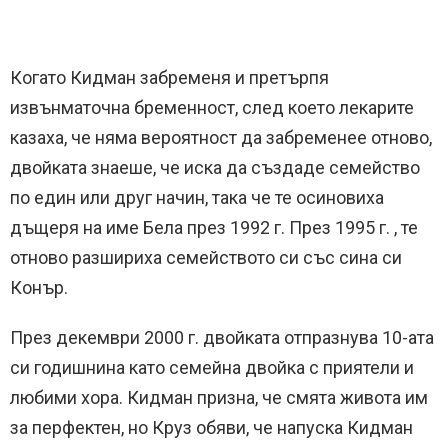
Когато Кидман забременя и претърпя
извънматочна бременност, след което лекарите
казаха, че няма вероятност да забременее отново,
двойката знаеше, че иска да създаде семейство
по един или друг начин, така че те осиновиха
дъщеря на име Бела през 1992 г. През 1995 г. , те
отново разшириха семейството си със сина си
Конър.
През декември 2000 г. двойката отпразнува 10-ата
си годишнина като семейна двойка с приятели и
любими хора. Кидман призна, че смята живота им
за перфектен, но Круз обяви, че напуска Кидман