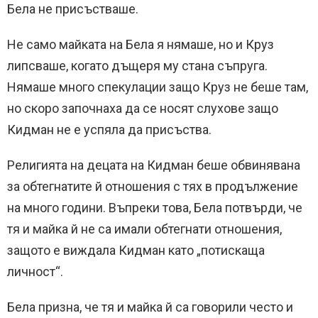
Бела не присъстваше.
Не само майката на Бела я нямаше, но и Круз
липсваше, когато дъщеря му стана съпруга.
Нямаше много спекулации защо Круз не беше там,
но скоро започнаха да се носят слухове защо
Кидман не е успяла да присъства.
Религията на децата на Кидман беше обвинявана
за обтегнатите й отношения с тях в продължение
на много години. Въпреки това, Бела потвърди, че
тя и майка й не са имали обтегнати отношения,
защото е виждала Кидман като „потискаща
личност“.
Бела призна, че тя и майка й са говорили често и