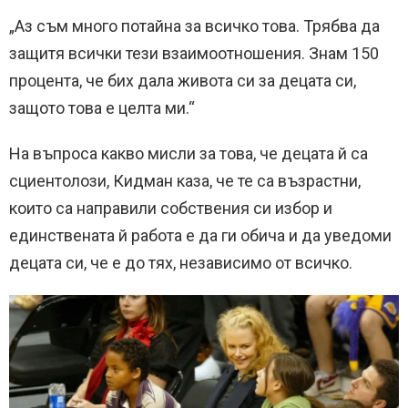
„Аз съм много потайна за всичко това. Трябва да
защитя всички тези взаимоотношения. Знам 150
процента, че бих дала живота си за децата си,
защото това е целта ми.“
На въпроса какво мисли за това, че децата й са
сциентолози, Кидман каза, че те са възрастни,
които са направили собствения си избор и
единствената й работа е да ги обича и да уведоми
децата си, че е до тях, независимо от всичко.