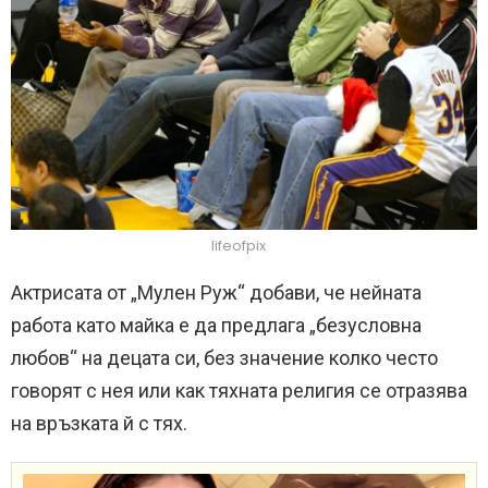
lifeofpix
Актрисата от „Мулен Руж“ добави, че нейната
работа като майка е да предлага „безусловна
любов“ на децата си, без значение колко често
говорят с нея или как тяхната религия се отразява
на връзката й с тях.