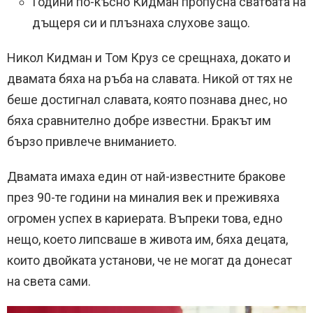
Години по-късно Кидман пропусна сватбата на
дъщеря си и плъзнаха слухове защо.
Никол Кидман и Том Круз се срещнаха, докато и
двамата бяха на ръба на славата. Никой от тях не
беше достигнал славата, която познава днес, но
бяха сравнително добре известни. Бракът им
бързо привлече вниманието.
Двамата имаха един от най-известните бракове
през 90-те години на миналия век и преживяха
огромен успех в кариерата. Въпреки това, едно
нещо, което липсваше в живота им, бяха децата,
които двойката установи, че не могат да донесат
на света сами.