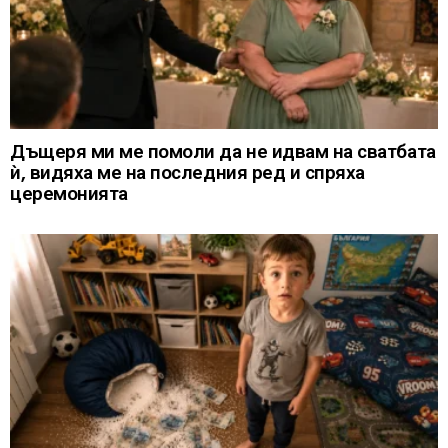
Дъщеря ми ме помоли да не идвам на сватбата
ѝ, видяха ме на последния ред и спряха
церемонията