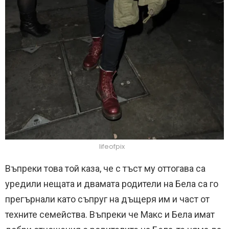
lifeofpix
Въпреки това той каза, че с тъст му оттогава са
уредили нещата и двамата родители на Бела са го
прегърнали като съпруг на дъщеря им и част от
техните семейства. Въпреки че Макс и Бела имат