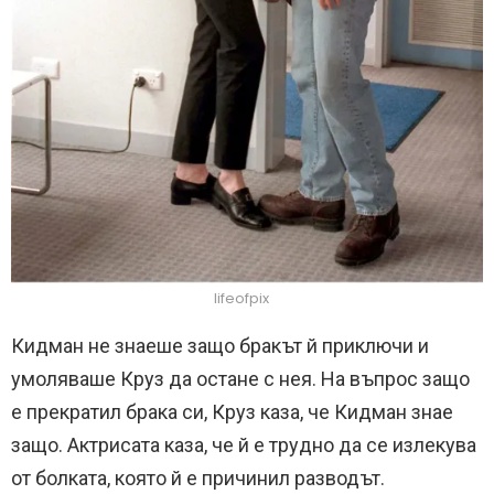
lifeofpix
Кидман не знаеше защо бракът й приключи и
умоляваше Круз да остане с нея. На въпрос защо
е прекратил брака си, Круз каза, че Кидман знае
защо. Актрисата каза, че й е трудно да се излекува
от болката, която й е причинил разводът.