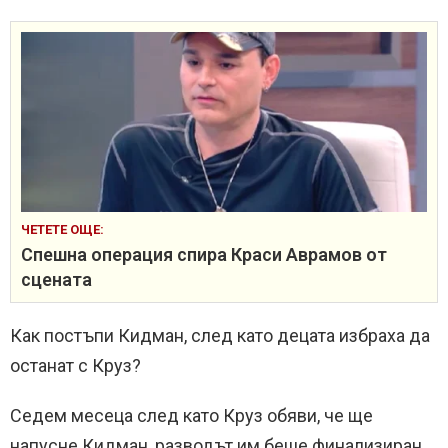
ЧЕТЕТЕ ОЩЕ:
Спешна операция спира Краси Аврамов от
сцената
Как постъпи Кидман, след като децата избраха да
останат с Круз?
Седем месеца след като Круз обяви, че ще
напусне Кидман, разводът им беше финализиран,