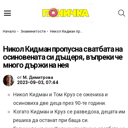
Т
Меню
Ти си тук:
Начало
Знаменитости
Никол Кидман пропусна сватбата на осиновената си дъщеря, въпреки че много държи на нея
Никол Кидман пропусна сватбата на
осиновената си дъщеря, въпреки че
много държи на нея
от
М. Димитрова
2023-09-03, 07:44
Никол Кидман и Том Круз се ожениха и
осиновиха две деца през 90-те години.
Когато Кидман и Круз се разведоха, децата им
решиха да останат при баща си.