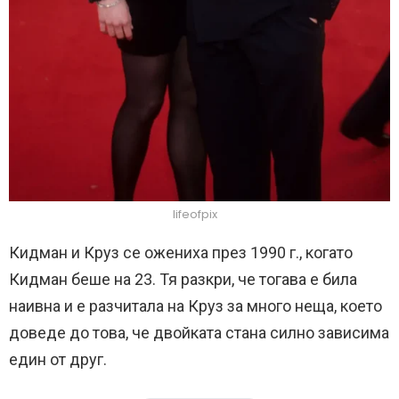
lifeofpix
Кидман и Круз се ожениха през 1990 г., когато
Кидман беше на 23. Тя разкри, че тогава е била
наивна и е разчитала на Круз за много неща, което
доведе до това, че двойката стана силно зависима
един от друг.