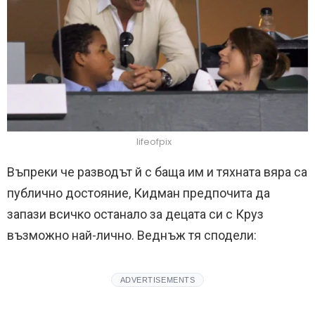
lifeofpix
Въпреки че разводът й с баща им и тяхната вяра са
публично достояние, Кидман предпочита да
запази всичко останало за децата си с Круз
възможно най-лично. Веднъж тя сподели:
ADVERTISEMENTS