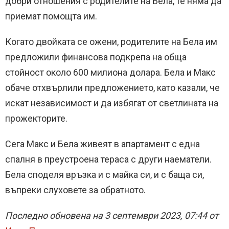
добри отношения с родителите на Бела, те няма да
приемат помощта им.
Когато двойката се ожени, родителите на Бела им
предложили финансова подкрепа на обща
стойност около 600 милиона долара. Бела и Макс
обаче отхвърлили предложението, като казали, че
искат независимост и да избягат от светлината на
прожекторите.
Сега Макс и Бела живеят в апартамент с една
спалня в преустроена тераса с други наематели.
Бела споделя връзка и с майка си, и с баща си,
въпреки слуховете за обратното.
Последно обновена на 3 септември 2023, 07:44 от