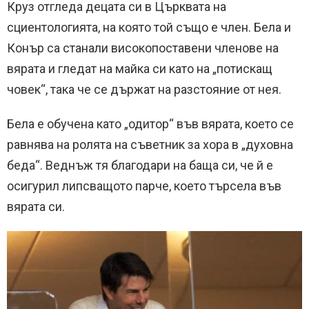
Круз отгледа децата си в Църквата на
сциентологията, на която той също е член. Бела и
Конър са станали високопоставени членове на
вярата и гледат на майка си като на „потискащ
човек“, така че се държат на разстояние от нея.
Бела е обучена като „одитор“ във вярата, което се
равнява на ролята на съветник за хора в „духовна
беда“. Веднъж тя благодари на баща си, че й е
осигурил липсващото парче, което търсела във
вярата си.