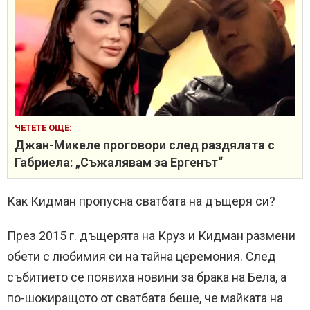
ЧЕТЕТЕ ОЩЕ:
Джан-Микеле проговори след раздялата с
Габриела: „Съжалявам за Ергенът“
Как Кидман пропусна сватбата на дъщеря си?
През 2015 г. дъщерята на Круз и Кидман размени
обети с любимия си на тайна церемония. След
събитието се появиха новини за брака на Бела, а
по-шокиращото от сватбата беше, че майката на