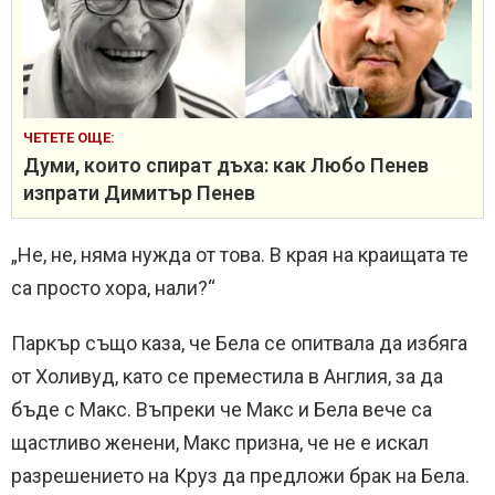
ЧЕТЕТЕ ОЩЕ:
Думи, които спират дъха: как Любо Пенев
изпрати Димитър Пенев
„Не, не, няма нужда от това. В края на краищата те
са просто хора, нали?“
Паркър също каза, че Бела се опитвала да избяга
от Холивуд, като се преместила в Англия, за да
бъде с Макс. Въпреки че Макс и Бела вече са
щастливо женени, Макс призна, че не е искал
разрешението на Круз да предложи брак на Бела.