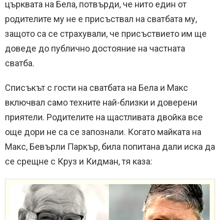
църквата на Бела, потвърди, че нито един от
родителите му не е присъствал на сватбата му,
защото са се страхували, че присъствието им ще
доведе до публично достояние на частната
сватба.
Списъкът с гости на сватбата на Бела и Макс
включвал само техните най-близки и доверени
приятели. Родителите на щастливата двойка все
още дори не са се запознали. Когато майката на
Макс, Бевърли Паркър, била попитана дали иска да
се срещне с Круз и Кидман, тя каза: