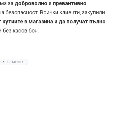
ума за
доброволно и превантивно
на безопасност. Всички клиенти, закупили
 кутиите в магазина и да получат пълно
 без касов бон.
ERTISEMENTS