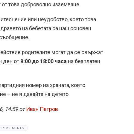
т
от това доброволно изземване.
итеснение или неудобство, което това
здравето на бебетата са наш основен
 съобщение.
ействие родителите могат да се свържат
н ден от
9:00 до 18:00 часа
на безплатен
артидния номер на храната, която
е – не я давайте на детето.
, 14:59 от
Иван Петров
ERTISEMENTS