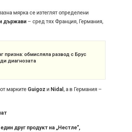
дпазна мярка се изтеглят определени
ки държави
– сред тях Франция, Германия,
г призна: обмисляла развод с Брус
еди диагнозата
 от марките
Guigoz
и
Nidal
, а в Германия –
нат
 един друг продукт на „Нестле“,