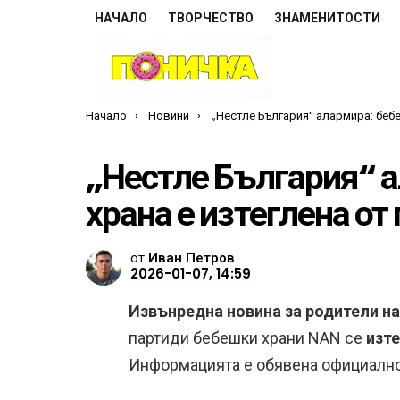
НАЧАЛО
ТВОРЧЕСТВО
ЗНАМЕНИТОСТИ
Ти си тук:
Начало
Новини
„Нестле България“ алармира: бебешка храна е изтеглена от 
„Нестле България“ 
храна е изтеглена от
от
Иван Петров
2026-01-07, 14:59
Извънредна новина за родители на
партиди бебешки храни NAN се
изте
Информацията е обявена официално