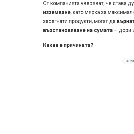
От компанията уверяват, че става д
изземване
, като мярка за максимал
засегнати продукти, могат да
върнат
възстановяване на сумата
– дори и
Каква е причината?
ADV