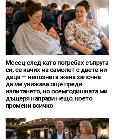
Месец след като погребах съпруга
си, се качих на самолет с двете ни
деца – непозната жена започна
да ме унижава още преди
излитането, но осемгодишната ми
дъщеря направи нещо, което
промени всичко