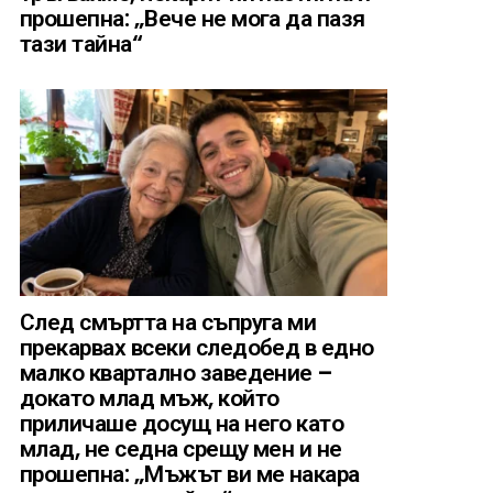
прошепна: „Вече не мога да пазя
тази тайна“
След смъртта на съпруга ми
прекарвах всеки следобед в едно
малко квартално заведение –
докато млад мъж, който
приличаше досущ на него като
млад, не седна срещу мен и не
прошепна: „Мъжът ви ме накара