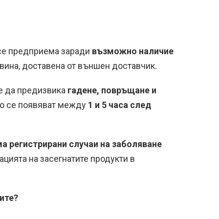
 се предприема заради
възможно наличие
овина, доставена от външен доставчик.
е да предизвика
гадене, повръщане и
но се появяват между
1 и 5 часа след
а регистрирани случаи на заболяване
ацията на засегнатите продукти в
ите?