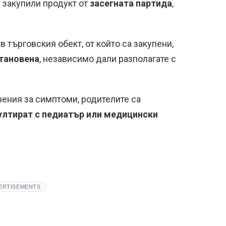
е закупили продукт от
засегната партида
,
 търговския обект, от който са закупени,
тановена
, независимо дали разполагате с
ения за симптоми, родителите са
ултират с педиатър или медицински
ERTISEMENTS