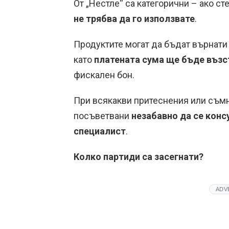
От „Нестле“ са категорични – ако ст
не трябва да го използвате
.
Продуктите могат да бъдат върнати в
като
платената сума ще бъде възс
фискален бон.
При всякакви притеснения или съмн
посъветвани
незабавно да се конс
специалист
.
Колко партиди са засегнати?
ADV