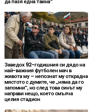
да пазя една тайна“
Заведох 92-годишния си дядо на
най-важния футболен мач в
живота му – непознат му открадна
мястото с думите, че „няма да го
запомни“, но след това синът му
направи нещо, което смълча
целия стадион