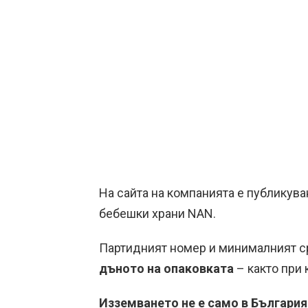
На сайта на компанията е публикув
бебешки храни NAN.
Партидният номер и минималният ср
дъното на опаковката
– както при 
Изземването не е само в България