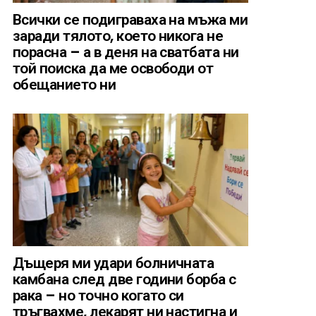
Всички се подиграваха на мъжа ми
заради тялото, което никога не
порасна – а в деня на сватбата ни
той поиска да ме освободи от
обещанието ни
Дъщеря ми удари болничната
камбана след две години борба с
рака – но точно когато си
тръгвахме, лекарят ни настигна и