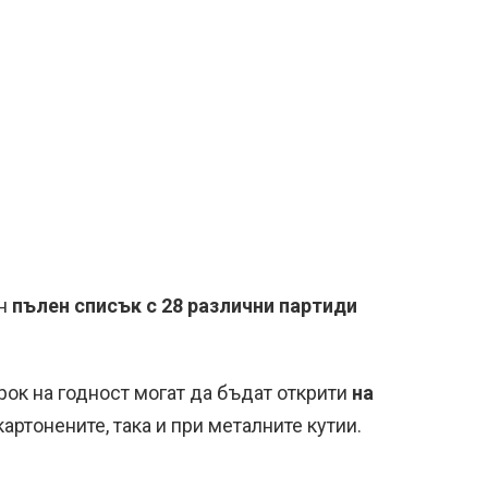
ан
пълен списък с 28 различни партиди
ок на годност могат да бъдат открити
на
картонените, така и при металните кутии.