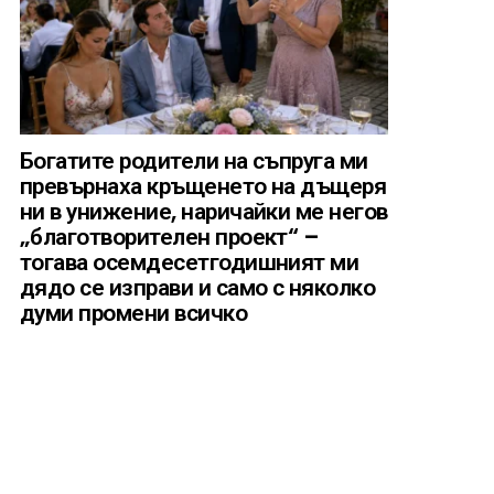
Богатите родители на съпруга ми
превърнаха кръщенето на дъщеря
ни в унижение, наричайки ме негов
„благотворителен проект“ –
тогава осемдесетгодишният ми
дядо се изправи и само с няколко
думи промени всичко