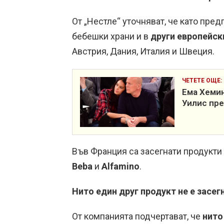
От „Нестле“ уточняват, че като пре
бебешки храни и в
други европейс
Австрия, Дания, Италия и Швеция.
ЧЕТЕТЕ ОЩЕ:
Ема Хемин
Уилис пр
Във Франция са засегнати продукти
Beba
и
Alfamino
.
Нито един друг продукт не е засег
От компанията подчертават, че
нито