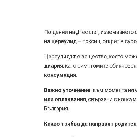
По данни на „Нестле“, изземването
на цереулид
– токсин, открит в сур
Цереулидът е вещество, което мож
диария
, като симптомите обикнове
консумация
.
Важно уточнение:
към момента
ням
или оплаквания
, свързани с консум
България.
Какво трябва да направят родител