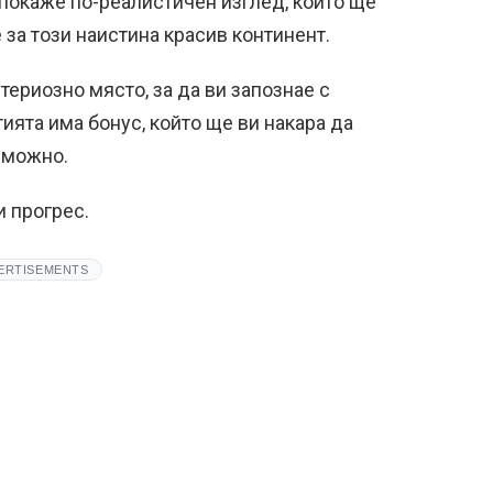
покаже по-реалистичен изглед, който ще
за този наистина красив континент.
териозно място, за да ви запознае с
тията има бонус, който ще ви накара да
зможно.
и прогрес.
ERTISEMENTS