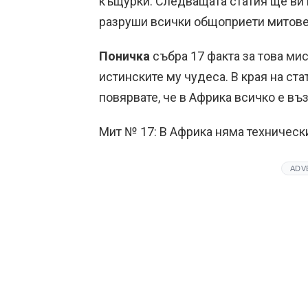
къщурки. Следващата статия ще ви 
разруши всички общоприети митове 
Поничка
събра 17 факта за това мис
истинските му чудеса. В края на ста
повярвате, че в Африка всичко е въ
Мит № 17: В Африка няма техническ
ADV