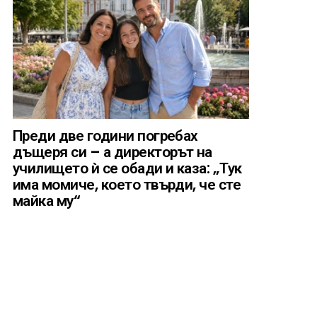
Преди две години погребах
дъщеря си – а директорът на
училището ѝ се обади и каза: „Тук
има момиче, което твърди, че сте
майка му“