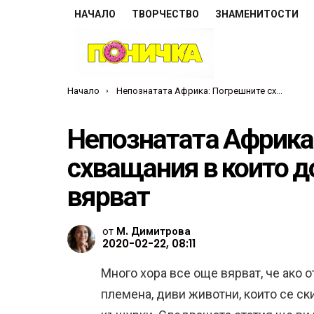
НАЧАЛО
ТВОРЧЕСТВО
ЗНАМЕНИТОСТИ
Ти си тук:
Начало
Непознатата Африка: Погрешните схващания в които доста хора все още вярват
Непознатата Африка
схващания в които д
вярват
от
М. Димитрова
2020-02-22, 08:11
Много хора все още вярват, че ако 
племена, диви животни, които се ск