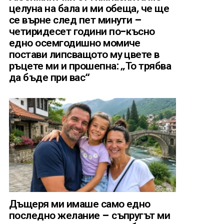
целуна на бала и ми обеща, че ще
се върне след пет минути –
четиридесет години по-късно
едно осемгодишно момиче
постави липсващото му цвете в
ръцете ми и прошепна: „То трябва
да бъде при вас“
Дъщеря ми имаше само едно
последно желание – съпругът ми