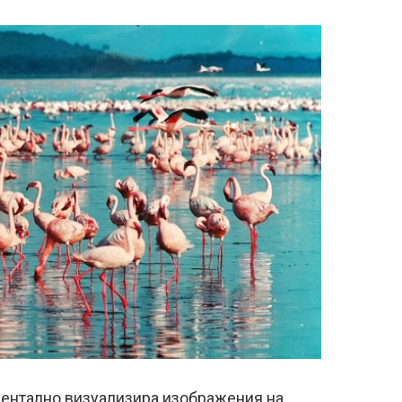
оментално визуализира изображения на