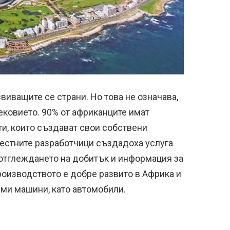
виващите се страни. Но това не означава,
ековието. 90% от африканците имат
и, които създават свои собствени
стните разработчици създадоха услуга
отглеждането на добитък и информация за
роизводството е добре развито в Африка и
еми машини, като автомобили.