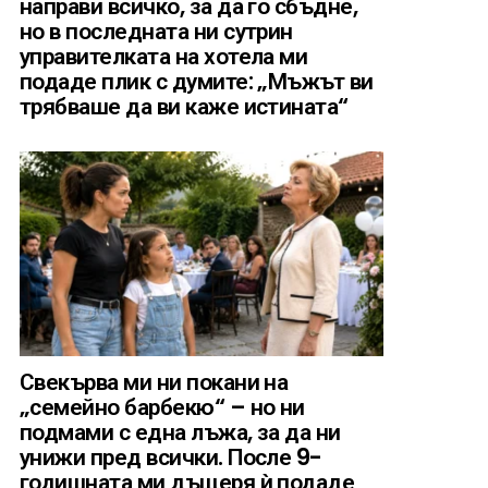
направи всичко, за да го сбъдне,
но в последната ни сутрин
управителката на хотела ми
подаде плик с думите: „Мъжът ви
трябваше да ви каже истината“
Свекърва ми ни покани на
„семейно барбекю“ – но ни
подмами с една лъжа, за да ни
унижи пред всички. После 9-
годишната ми дъщеря ѝ подаде