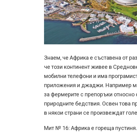
Знаем, че Африка е съставена от раз
че този континент живее в Среднов
мобилни телефони и има програмист
приложения и джаджи. Например ме
за фермерите с препоръки относно 
природните бедствия. Освен това п
в някои страни се произвеждат гол
Мит № 16: Африка е гореща пустиня.