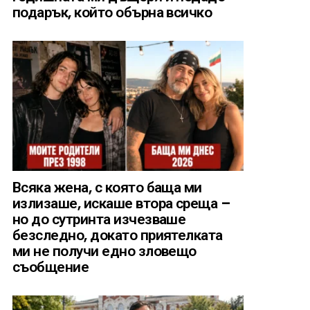
подарък, който обърна всичко
Всяка жена, с която баща ми
излизаше, искаше втора среща –
но до сутринта изчезваше
безследно, докато приятелката
ми не получи едно зловещо
съобщение