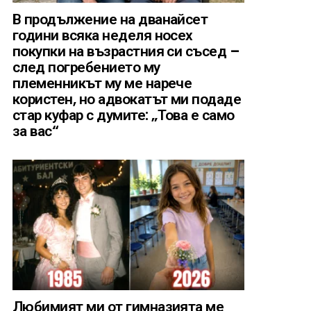
В продължение на дванайсет
години всяка неделя носех
покупки на възрастния си съсед –
след погребението му
племенникът му ме нарече
користен, но адвокатът ми подаде
стар куфар с думите: „Това е само
за вас“
Любимият ми от гимназията ме