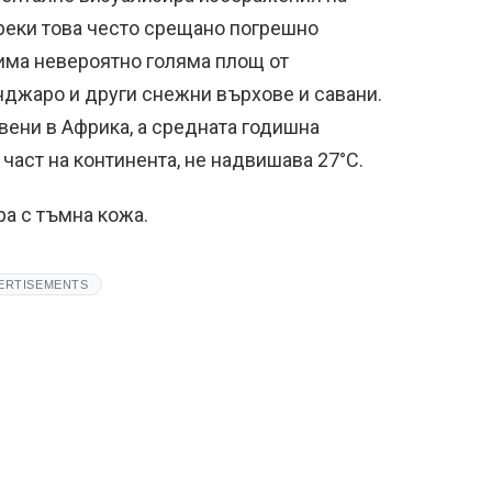
реки това често срещано погрешно
има невероятно голяма площ от
нджаро и други снежни върхове и савани.
вени в Африка, а средната годишна
 част на континента, не надвишава 27°С.
ра с тъмна кожа.
ERTISEMENTS