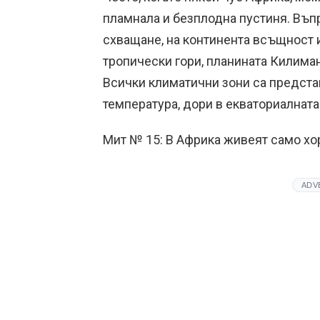
пламнала и безплодна пустиня. Въп
схващане, на континента всъщност 
тропически гори, планината Килима
Всички климатични зони са предста
температура, дори в екваториалната
Мит № 15: В Африка живеят само хо
ADV