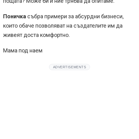
пощата? Може би и ние трябва да опитаме.
Поничка
събра примери за абсурдни бизнеси,
които обаче позволяват на създателите им да
живеят доста комфортно.
Мама под наем
ADVERTISEMENTS