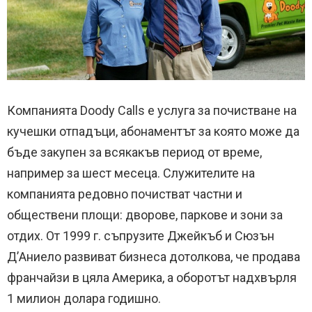
Компанията Doody Calls е услуга за почистване на
кучешки отпадъци, абонаментът за която може да
бъде закупен за всякакъв период от време,
например за шест месеца. Служителите на
компанията редовно почистват частни и
обществени площи: дворове, паркове и зони за
отдих. От 1999 г. съпрузите Джейкъб и Сюзън
Д’Аниело развиват бизнеса дотолкова, че продава
франчайзи в цяла Америка, а оборотът надхвърля
1 милион долара годишно.