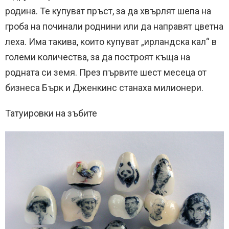
родина. Те купуват пръст, за да хвърлят шепа на
гроба на починали роднини или да направят цветна
леха. Има такива, които купуват „ирландска кал“ в
големи количества, за да построят къща на
родната си земя. През първите шест месеца от
бизнеса Бърк и Дженкинс станаха милионери.
Татуировки на зъбите