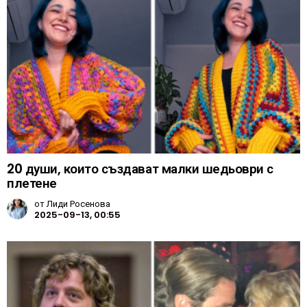
20 души, които създават малки шедьоври с
плетене
от
Лиди Росенова
2025-09-13, 00:55