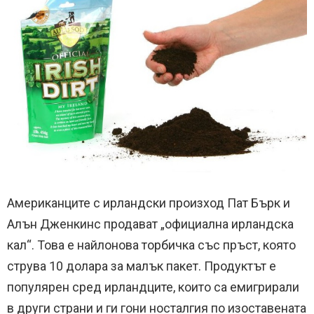
Американците с ирландски произход Пат Бърк и
Алън Дженкинс продават „официална ирландска
кал“. Това е найлонова торбичка със пръст, която
струва 10 долара за малък пакет. Продуктът е
популярен сред ирландците, които са емигрирали
в други страни и ги гони носталгия по изоставената