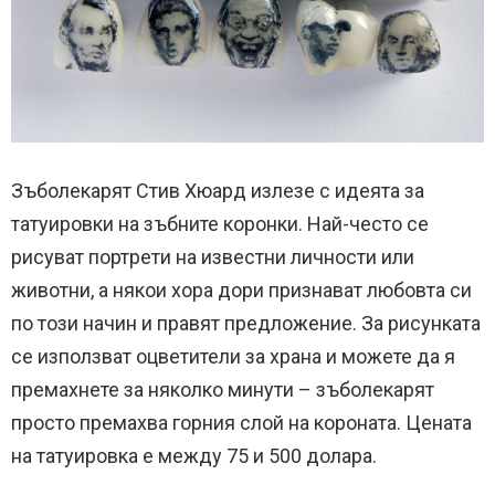
Зъболекарят Стив Хюард излезе с идеята за
татуировки на зъбните коронки. Най-често се
рисуват портрети на известни личности или
животни, а някои хора дори признават любовта си
по този начин и правят предложение. За рисунката
се използват оцветители за храна и можете да я
премахнете за няколко минути – зъболекарят
просто премахва горния слой на короната. Цената
на татуировка е между 75 и 500 долара.