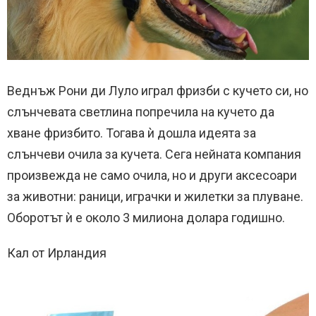
Веднъж Рони ди Луло играл фризби с кучето си, но
слънчевата светлина попречила на кучето да
хване фризбито. Тогава ѝ дошла идеята за
слънчеви очила за кучета. Сега нейната компания
произвежда не само очила, но и други аксесоари
за животни: раници, играчки и жилетки за плуване.
Оборотът ѝ е около 3 милиона долара годишно.
Кал от Ирландия