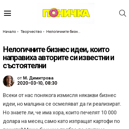
Т
Меню
Ти си тук:
Начало
Творчество
Нелогичните бизнес идеи, които направиха авторите си известни и състоятелни
Нелогичните бизнес идеи, които
направиха авторите си известни и
състоятелни
от
М. Димитрова
2020-03-10, 08:30
Всеки от нас понякога измисля някакви бизнес
идеи, но малцина се осмеляват да ги реализират.
Но знаете ли, че има хора, които печелят 10 000
долара на месец само като изпращат картофи по