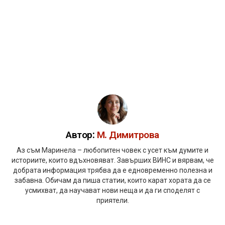
Автор:
М. Димитрова
Аз съм Маринела – любопитен човек с усет към думите и
историите, които вдъхновяват. Завърших ВИНС и вярвам, че
добрата информация трябва да е едновременно полезна и
забавна. Обичам да пиша статии, които карат хората да се
усмихват, да научават нови неща и да ги споделят с
приятели.