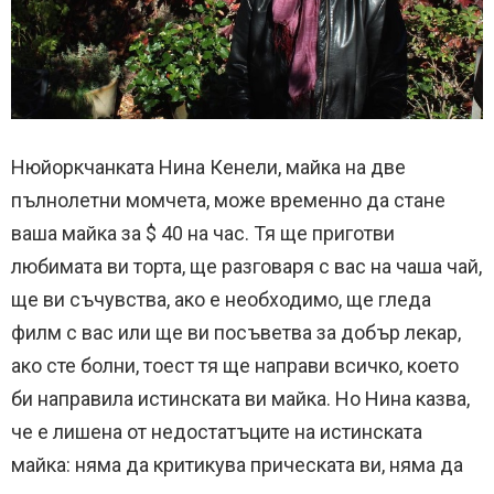
Нюйоркчанката Нина Кенели, майка на две
пълнолетни момчета, може временно да стане
ваша майка за $ 40 на час. Тя ще приготви
любимата ви торта, ще разговаря с вас на чаша чай,
ще ви съчувства, ако е необходимо, ще гледа
филм с вас или ще ви посъветва за добър лекар,
ако сте болни, тоест тя ще направи всичко, което
би направила истинската ви майка. Но Нина казва,
че е лишена от недостатъците на истинската
майка: няма да критикува прическата ви, няма да