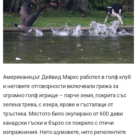
Американецът Дейвид Маркс работел в голф клуб
и неговите отговорности включвали грижа за
огромно голф игрище – парче земя, покрита със
зелена трева, с езера, ярове и гъсталаци от
тръстика. Мястото било окупирано от 600 диви
канадски гъски и бързо се покрило с птичи
изпражнения. Нито шумовете, нито репелентите