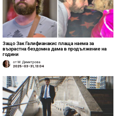
Защо Зак Галифианакис плаща наема за
възрастна бездомна дама в продължение на
години
от
М. Димитрова
2025-03-31, 13:04