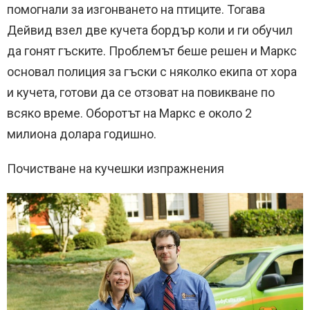
помогнали за изгонването на птиците. Тогава
Дейвид взел две кучета бордър коли и ги обучил
да гонят гъските. Проблемът беше решен и Маркс
основал полиция за гъски с няколко екипа от хора
и кучета, готови да се отзоват на повикване по
всяко време. Оборотът на Маркс е около 2
милиона долара годишно.
Почистване на кучешки изпражнения