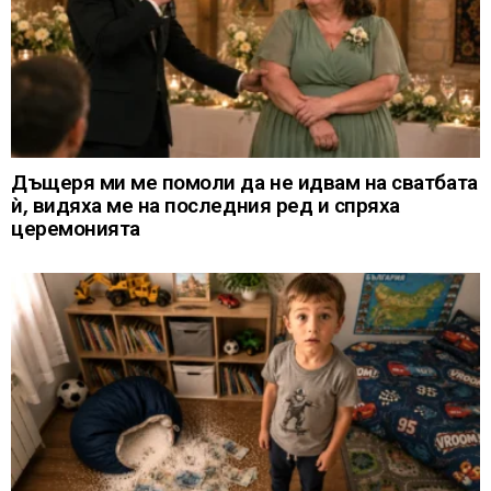
Дъщеря ми ме помоли да не идвам на сватбата
ѝ, видяха ме на последния ред и спряха
церемонията