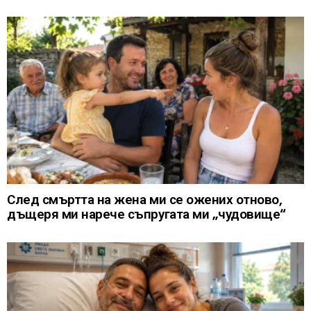
След смъртта на жена ми се ожених отново,
дъщеря ми нарече съпругата ми „чудовище“