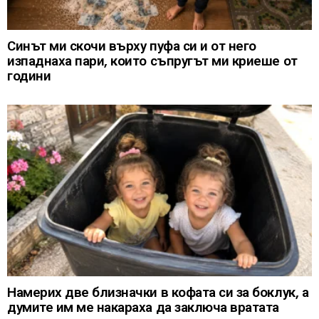
Синът ми скочи върху пуфа си и от него
изпаднаха пари, които съпругът ми криеше от
години
Намерих две близначки в кофата си за боклук, а
думите им ме накараха да заключа вратата