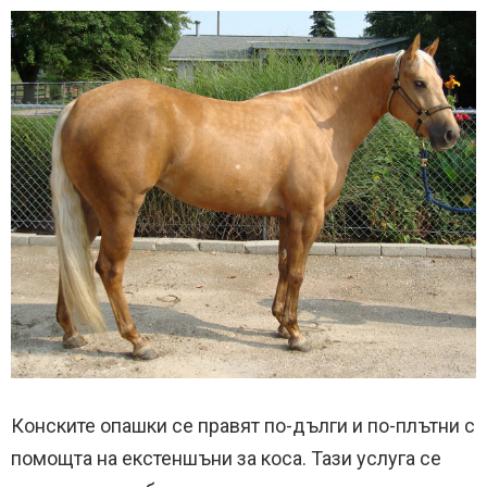
Конските опашки се правят по-дълги и по-плътни с
помощта на екстеншъни за коса. Тази услуга се