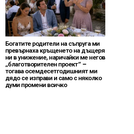
Богатите родители на съпруга ми
превърнаха кръщенето на дъщеря
ни в унижение, наричайки ме негов
„благотворителен проект“ –
тогава осемдесетгодишният ми
дядо се изправи и само с няколко
думи промени всичко