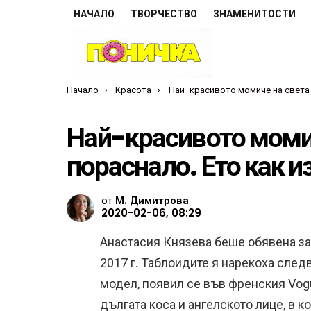
НАЧАЛО
ТВОРЧЕСТВО
ЗНАМЕНИТОСТИ
Ти си тук:
Начало
Красота
Най-красивото момиче на света е пораснало. Ето как изглежда 
Най-красивото момич
пораснало. Ето как и
от
М. Димитрова
2020-02-06, 08:29
Анастасия Князева беше обявена за
2017 г. Таблоидите я нарекоха след
модел, появил се във френския Vogu
дългата коса и ангелското лице, в 