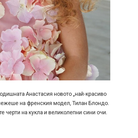
6-годишната Анастасия новото „най-красиво
длежеше на френския модел, Тилан Блондо.
 черти на кукла и великолепни сини очи.