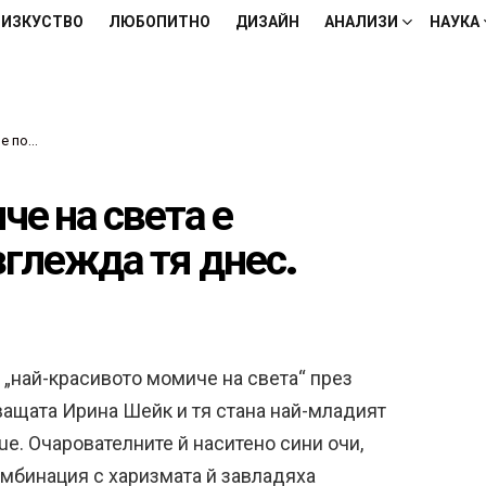
ИЗКУСТВО
ЛЮБОПИТНО
ДИЗАЙН
АНАЛИЗИ
НАУКА
тя днес.
е на света е
зглежда тя днес.
 „най-красивото момиче на света“ през
ващата Ирина Шейк и тя стана най-младият
e. Очарователните й наситено сини очи,
комбинация с харизмата й завладяха