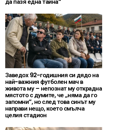
да пазя една тайна“
Заведох 92-годишния си дядо на
най-важния футболен мач в
живота му – непознат му открадна
мястото с думите, че „няма да го
запомни“, но след това синът му
направи нещо, което смълча
целия стадион