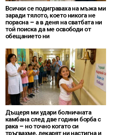
Всички се подиграваха на мъжа ми
заради тялото, което никога не
порасна – а в деня на сватбата ни
той поиска да ме освободи от
обещанието ни
Дъщеря ми удари болничната
камбана след две години борба с
рака – но точно когато си
тръгвахме, лекарят ни настигна и