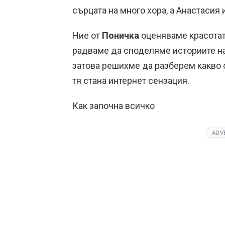
сърцата на много хора, а Анастасия 
Ние от
Поничка
оценяваме красотат
радваме да споделяме историите на 
затова решихме да разберем какво с
тя стана интернет сензация.
Как започна всичко
ADV