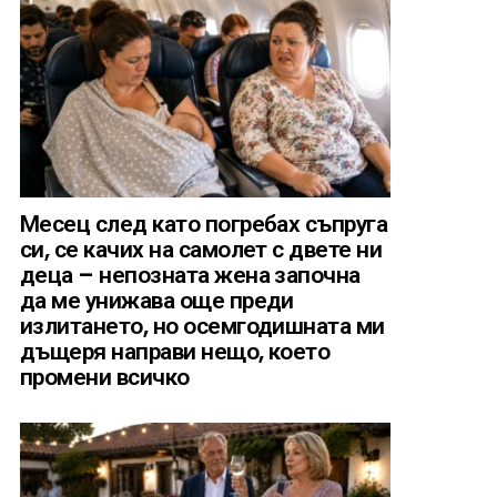
Месец след като погребах съпруга
си, се качих на самолет с двете ни
деца – непозната жена започна
да ме унижава още преди
излитането, но осемгодишната ми
дъщеря направи нещо, което
промени всичко