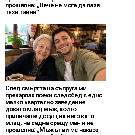
прошепна: „Вече не мога да пазя
тази тайна“
След смъртта на съпруга ми
прекарвах всеки следобед в едно
малко квартално заведение –
докато млад мъж, който
приличаше досущ на него като
млад, не седна срещу мен и не
прошепна: „Мъжът ви ме накара