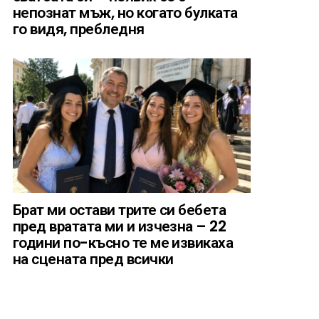
непознат мъж, но когато булката
го видя, пребледня
Брат ми остави трите си бебета
пред вратата ми и изчезна – 22
години по-късно те ме извикаха
на сцената пред всички