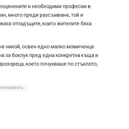
еоценените и необходими професии в
рин, много преди разсъмване, той и
зваха отпадъците, които жителите бяха
оне никой, освен едно малко момиченце.
на за боклук пред една конкретна къща и
розореца, което почукваше по стъклото,
ERTISEMENTS