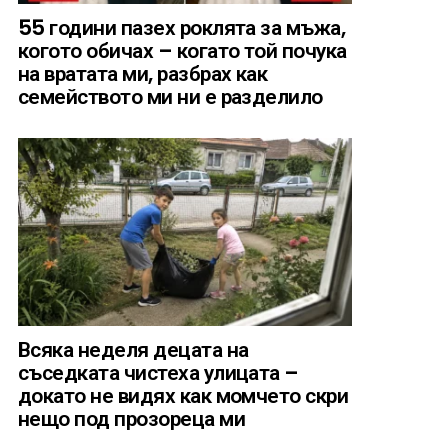
55 години пазех роклята за мъжа,
когото обичах – когато той почука
на вратата ми, разбрах как
семейството ми ни е разделило
Всяка неделя децата на
съседката чистеха улицата –
докато не видях как момчето скри
нещо под прозореца ми