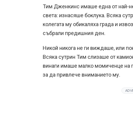
Тим Дженкинс имаше една от най-н
света: изнасяше боклука. Всяка сут
колегата му обикаляха града и изво
събрали предишния ден.
Никой никога не ги виждаше, или п
Всяка сутрин Тим слизаше от камио
винаги имаше малко момиченце на п
за да привлече вниманието му.
ADV