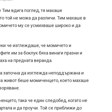
 Тим вдига поглед, тя махаше
то той не можа да различи. Тим махаше в
 момичето му се усмихваше широко и да
еки че изглеждаше, че момичето и
фите им за боклук бяха винаги празни и
паха на предната веранда.
та започна да изглежда неподдържана и
на живот беше момиченцето, което махаше
зоряване.
енцето, така че един следобед, когато не
артала и да проучи. Той се приближи до