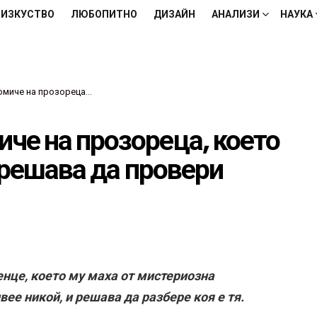
ИЗКУСТВО
ЛЮБОПИТНО
ДИЗАЙН
АНАЛИЗИ
НАУКА
у маха всеки ден, и решава да провери къщата й
че на прозореца, което
 решава да провери
це, което му маха от мистериозна
вее никой, и решава да разбере коя е тя.