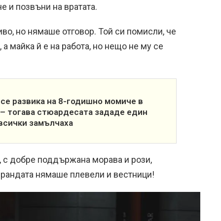
е и позвъни на вратата.
иво, но нямаше отговор. Той си помисли, че
а майка й е на работа, но нещо не му се
се развика на 8-годишно момиче в
 – тогава стюардесата зададе един
всички замълчаха
 с добре поддържана морава и рози,
ерандата нямаше плевели и вестници!