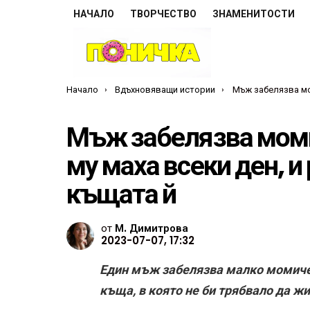
НАЧАЛО
ТВОРЧЕСТВО
ЗНАМЕНИТОСТИ
Ти си тук:
Начало
Вдъхновяващи истории
Мъж забелязва момиче на прозореца, което м
Мъж забелязва моми
му маха всеки ден, и
къщата й
от
М. Димитрова
2023-07-07, 17:32
Един мъж забелязва малко момичен
къща, в която не би трябвало да жи