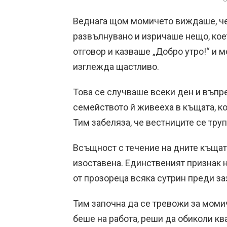
Веднага щом момичето виждаше, че
развълнувано и изричаше нещо, кое
отговор и казваше „Добро утро!“ и
изглежда щастливо.
Това се случваше всеки ден и въпр
семейството й живееха в къщата, ко
Тим забеляза, че вестниците се тру
Всъщност с течение на дните къща
изоставена. Единственият признак 
от прозореца всяка сутрин преди за
Тим започна да се тревожи за момич
беше на работа, реши да обиколи кв