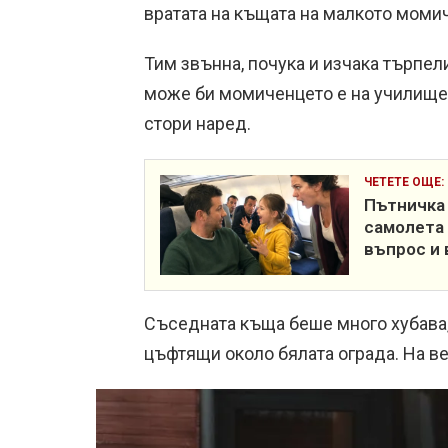
вратата на къщата на малкото момич
Тим звънна, почука и изчака търпел
може би момиченцето е на училище, 
стори наред.
ЧЕТЕТЕ ОЩЕ:
Пътничка 
самолета
въпрос и 
Съседната къща беше много хубава,
цъфтящи около бялата ограда. На в