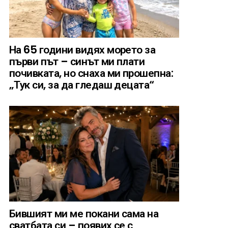
На 65 години видях морето за
първи път – синът ми плати
почивката, но снаха ми прошепна:
„Тук си, за да гледаш децата“
Бившият ми ме покани сама на
сватбата си – появих се с