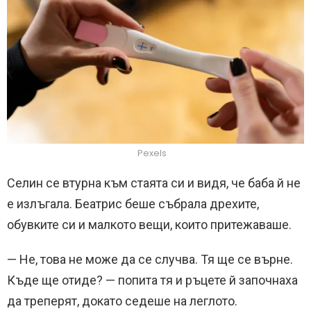
Pexels
Селин се втурна към стаята си и видя, че баба й не
е излъгала. Беатрис беше събрала дрехите,
обувките си и малкото вещи, които притежаваше.
— Не, това не може да се случва. Тя ще се върне.
Къде ще отиде? — попита тя и ръцете й започнаха
да треперят, докато седеше на леглото.