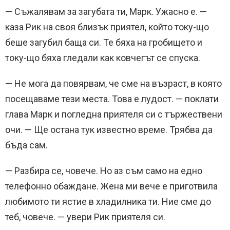
— Съжалявам за загубата ти, Марк. Ужасно е. —
каза Рик на своя близък приятел, който току-що
беше загубил баща си. Те бяха на гробището и
току-що бяха гледали как ковчегът се спуска.
— Не мога да повярвам, че сме на възраст, в която
посещаваме тези места. Това е лудост. — поклати
глава Марк и погледна приятеля си с тържествени
очи. — Ще остана тук известно време. Трябва да
бъда сам.
— Разбира се, човече. Но аз съм само на едно
телефонно обаждане. Жена ми вече е приготвила
любимото ти ястие в хладилника ти. Ние сме до
теб, човече. — увери Рик приятеля си.