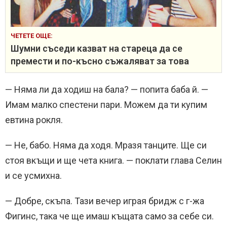
ЧЕТЕТЕ ОЩЕ:
Шумни съседи казват на стареца да се
премести и по-късно съжаляват за това
— Няма ли да ходиш на бала? — попита баба й. —
Имам малко спестени пари. Можем да ти купим
евтина рокля.
— Не, бабо. Няма да ходя. Мразя танците. Ще си
стоя вкъщи и ще чета книга. — поклати глава Селин
и се усмихна.
— Добре, скъпа. Тази вечер играя бридж с г-жа
Фигинс, така че ще имаш къщата само за себе си.