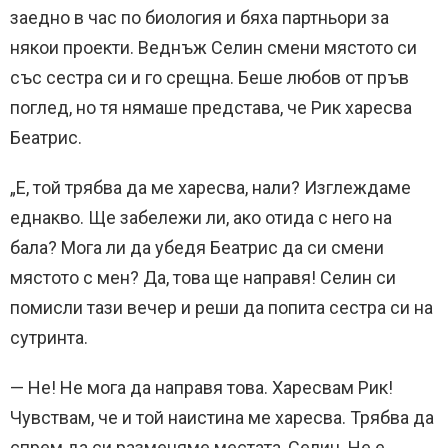
заедно в час по биология и бяха партньори за
някои проекти. Веднъж Селин смени мястото си
със сестра си и го срещна. Беше любов от пръв
поглед, но тя нямаше представа, че Рик харесва
Беатрис.
„Е, той трябва да ме харесва, нали? Изглеждаме
еднакво. Ще забележи ли, ако отида с него на
бала? Мога ли да убедя Беатрис да си смени
мястото с мен? Да, това ще направя! Селин си
помисли тази вечер и реши да попита сестра си на
сутринта.
— Не! Не мога да направя това. Харесвам Рик!
Чувствам, че и той наистина ме харесва. Трябва да
спрем да си разменяме местата, Селин. Не е