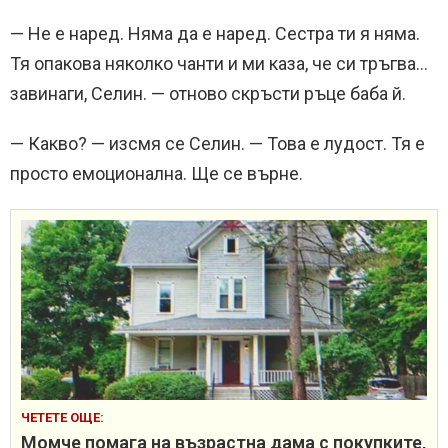
— Не е наред. Няма да е наред. Сестра ти я няма.
Тя опакова няколко чанти и ми каза, че си тръгва…
завинаги, Селин. — отново скръсти ръце баба й.
— Какво? — изсмя се Селин. — Това е лудост. Тя е
просто емоционална. Ще се върне.
ЧЕТЕТЕ ОЩЕ:
Момче помага на възрастна дама с покупките,