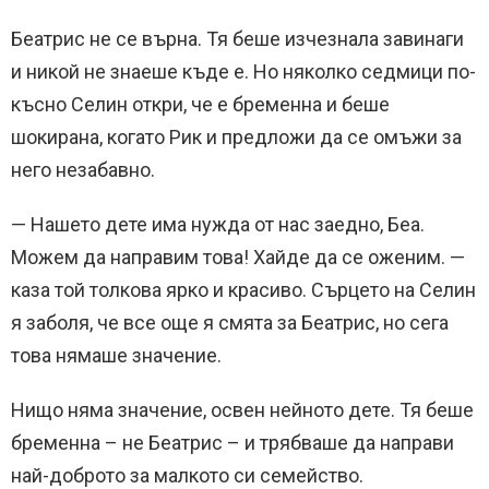
Беатрис не се върна. Тя беше изчезнала завинаги
и никой не знаеше къде е. Но няколко седмици по-
късно Селин откри, че е бременна и беше
шокирана, когато Рик и предложи да се омъжи за
него незабавно.
— Нашето дете има нужда от нас заедно, Беа.
Можем да направим това! Хайде да се оженим. —
каза той толкова ярко и красиво. Сърцето на Селин
я заболя, че все още я смята за Беатрис, но сега
това нямаше значение.
Нищо няма значение, освен нейното дете. Тя беше
бременна – не Беатрис – и трябваше да направи
най-доброто за малкото си семейство.