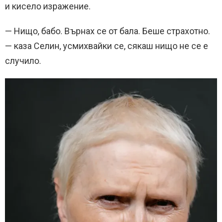
и кисело изражение.
— Нищо, бабо. Върнах се от бала. Беше страхотно.
— каза Селин, усмихвайки се, сякаш нищо не се е
случило.