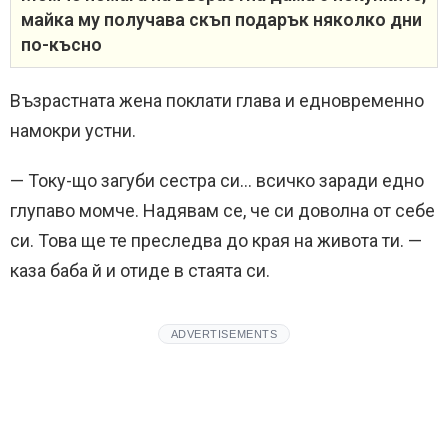
майка му получава скъп подарък няколко дни
по-късно
Възрастната жена поклати глава и едновременно
намокри устни.
— Току-що загуби сестра си… всичко заради едно
глупаво момче. Надявам се, че си доволна от себе
си. Това ще те преследва до края на живота ти. —
каза баба й и отиде в стаята си.
ADVERTISEMENTS