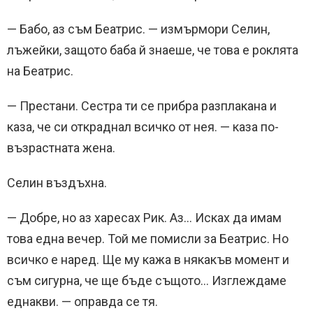
— Бабо, аз съм Беатрис. — измърмори Селин,
лъжейки, защото баба й знаеше, че това е роклята
на Беатрис.
— Престани. Сестра ти се прибра разплакана и
каза, че си откраднал всичко от нея. — каза по-
възрастната жена.
Селин въздъхна.
— Добре, но аз харесах Рик. Аз… Исках да имам
това една вечер. Той ме помисли за Беатрис. Но
всичко е наред. Ще му кажа в някакъв момент и
съм сигурна, че ще бъде същото… Изглеждаме
еднакви. — оправда се тя.