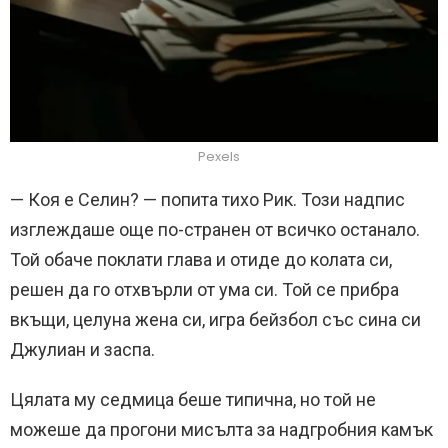
Pexels
— Коя е Селин? — попита тихо Рик. Този надпис
изглеждаше още по-странен от всичко останало.
Той обаче поклати глава и отиде до колата си,
решен да го отхвърли от ума си. Той се прибра
вкъщи, целуна жена си, игра бейзбол със сина си
Джулиан и заспа.
Цялата му седмица беше типична, но той не
можеше да прогони мисълта за надгробния камък