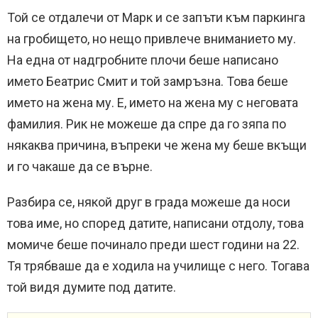
Той се отдалечи от Марк и се запъти към паркинга
на гробището, но нещо привлече вниманието му.
На една от надгробните плочи беше написано
името Беатрис Смит и той замръзна. Това беше
името на жена му. Е, името на жена му с неговата
фамилия. Рик не можеше да спре да го зяпа по
някаква причина, въпреки че жена му беше вкъщи
и го чакаше да се върне.
Разбира се, някой друг в града можеше да носи
това име, но според датите, написани отдолу, това
момиче беше починало преди шест години на 22.
Тя трябваше да е ходила на училище с него. Тогава
той видя думите под датите.