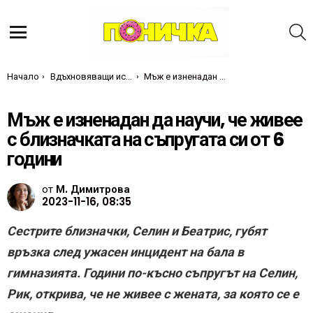
Т
Меню
Ти си тук:
Начало
Вдъхновяващи истории
Мъж е изненадан да научи, че живее с близначката на съпругата си от 6 години
Мъж е изненадан да научи, че живее
с близначката на съпругата си от 6
години
от
М. Димитрова
2023-11-16, 08:35
Сестрите близначки, Селин и Беатрис, губят
връзка след ужасен инцидент на бала в
гимназията. Години по-късно съпругът на Селин,
Рик, открива, че не живее с жената, за която се е