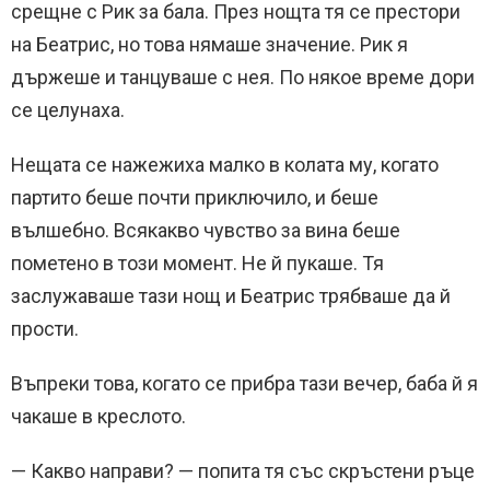
срещне с Рик за бала. През нощта тя се престори
на Беатрис, но това нямаше значение. Рик я
държеше и танцуваше с нея. По някое време дори
се целунаха.
Нещата се нажежиха малко в колата му, когато
партито беше почти приключило, и беше
вълшебно. Всякакво чувство за вина беше
пометено в този момент. Не й пукаше. Тя
заслужаваше тази нощ и Беатрис трябваше да й
прости.
Въпреки това, когато се прибра тази вечер, баба й я
чакаше в креслото.
— Какво направи? — попита тя със скръстени ръце