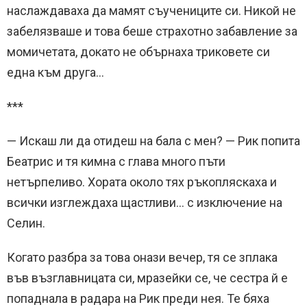
наслаждаваха да мамят съучениците си. Никой не
забелязваше и това беше страхотно забавление за
момичетата, докато не обърнаха триковете си
една към друга…
***
— Искаш ли да отидеш на бала с мен? — Рик попита
Беатрис и тя кимна с глава много пъти
нетърпеливо. Хората около тях ръкопляскаха и
всички изглеждаха щастливи… с изключение на
Селин.
Когато разбра за това онази вечер, тя се зплака
във възглавницата си, мразейки се, че сестра й е
попаднала в радара на Рик преди нея. Те бяха