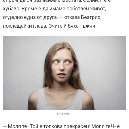
хубаво. Време е да имаме собствен живот,
отделно една от друга. — отказа Беатрис,
поклащайки глава. Очите й бяха тъжни.
Pexels
— Моля те! Той е толкова прекрасен! Моля те! Не