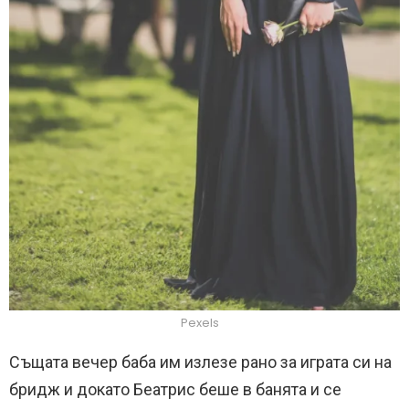
Pexels
Същата вечер баба им излезе рано за играта си на
бридж и докато Беатрис беше в банята и се