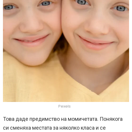
Pexels
Това даде предимство на момичетата. Понякога
си сменяха местата за няколко класа и се