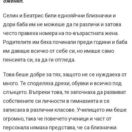
оженил.
Селин и Беатрис били еднояйчни близначки и
дори баба им не можеше да ги различи и затова
често правеха номера на по-възрастната жена.
Родителите им бяха починали преди години и баба
им даваше всичко от себе си, но имаше само
пенсията си, за да ги отгледа.
Това беше добре за тях, защото не се нуждаеха от
много. Те споделяха дрехи, обувки и всичко под
слънцето. Въпреки това, те започнаха да развиват
собствените си личности в гимназията и се
записаха в различни класове. Училището им беше
огромно, така че повечето ученици и част от
персонала нямаха представа, че са близначки.