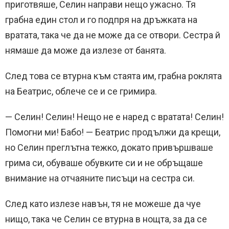
приготвяше, Селин направи нещо ужасно. Тя
грабна един стол и го подпря на дръжката на
вратата, така че да не може да се отвори. Сестра й
нямаше да може да излезе от банята.
След това се втурна към стаята им, грабна роклята
на Беатрис, облече се и се гримира.
— Селин! Селин! Нещо не е наред с вратата! Селин!
Помогни ми! Бабо! — Беатрис продължи да крещи,
но Селин преглътна тежко, докато привършваше
грима си, обуваше обувките си и не обръщаше
внимание на отчаяните писъци на сестра си.
След като излезе навън, тя не можеше да чуе
нищо, така че Селин се втурна в нощта, за да се