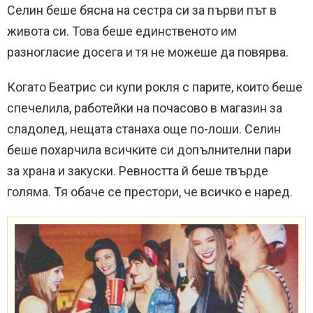
Селин беше бясна на сестра си за първи път в
живота си. Това беше единственото им
разногласие досега и тя не можеше да повярва.
Когато Беатрис си купи рокля с парите, които беше
спечелила, работейки на почасово в магазин за
сладолед, нещата станаха още по-лоши. Селин
беше похарчила всичките си допълнителни пари
за храна и закуски. Ревността й беше твърде
голяма. Тя обаче се престори, че всичко е наред.