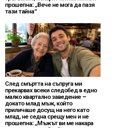
прошепна: „Вече не мога да пазя
тази тайна“
След смъртта на съпруга ми
прекарвах всеки следобед в едно
малко квартално заведение –
докато млад мъж, който
приличаше досущ на него като
млад, не седна срещу мен и не
прошепна: „Мъжът ви ме накара