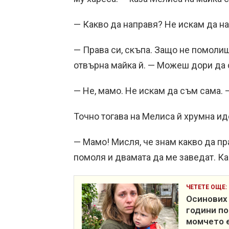
— Какво да направя? Не искам да на
— Права си, скъпа. Защо не помолиш
отвърна майка й. — Можеш дори да с
— Не, мамо. Не искам да съм сама. 
Точно тогава на Мелиса й хрумна ид
— Мамо! Мисля, че знам какво да пр
помоля и двамата да ме заведат. К
ЧЕТЕТЕ ОЩЕ:
Осинових 
години по
момчето е