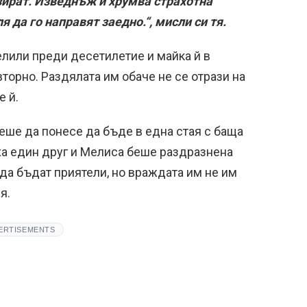
зират. Изведнъж й хрумва страхотна
я да го направят заедно.“, мисли си тя.
елили преди десетилетие и майка й в
торно. Раздялата им обаче не се отрази на
е й.
еше да понесе да бъде в една стая с баща
ха един друг и Мелиса беше раздразнена
 да бъдат приятели, но враждата им не им
я.
ERTISEMENTS