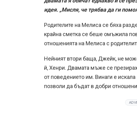
двамата я обичат еднакво и се пре
идея. „Мисля, че трябва да ги помол
Родителите на Мелиса се бяха разд
крайна сметка се беше омъжила пов
отношенията на Мелиса с родителит
Нейният втори баща, Джейк, не мож
й, Хенри. Двамата мъже се презира
от поведението им. Винаги е искала
позволи да бъдат в добри отношени
ADV