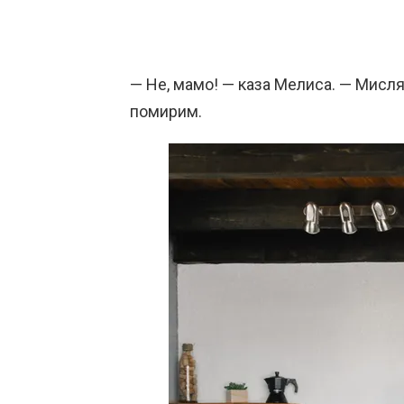
— Не, мамо! — каза Мелиса. — Мисля
помирим.