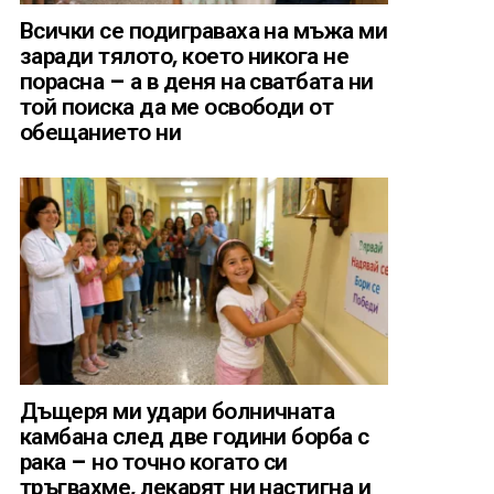
Всички се подиграваха на мъжа ми
заради тялото, което никога не
порасна – а в деня на сватбата ни
той поиска да ме освободи от
обещанието ни
Дъщеря ми удари болничната
камбана след две години борба с
рака – но точно когато си
тръгвахме, лекарят ни настигна и