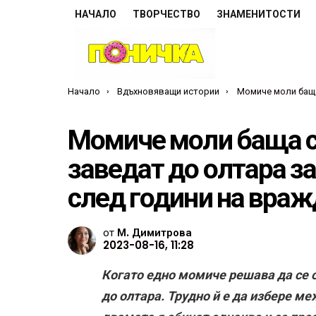
НАЧАЛО
ТВОРЧЕСТВО
ЗНАМЕНИТОСТИ
Ти си тук:
Начало
Вдъхновяващи истории
Момиче моли баща си и пастрока си да я заведат д
Момиче моли баща си
заведат до олтара за
след години на враж
от
М. Димитрова
2023-08-16, 11:28
Когато едно момиче решава да се о
до олтара. Трудно й е да избере ме