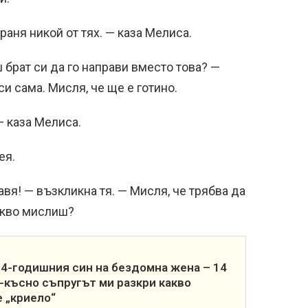
раня никой от тях. — каза Мелиса.
 брат си да го направи вместо това? —
и сама. Мисля, че ще е готино.
— каза Мелиса.
ея.
авя! — възкликна тя. — Мисля, че трябва да
акво мислиш?
4-годишния син на бездомна жена – 14
-късно съпругът ми разкри какво
 „криело“