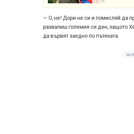
— О, не! Дори не си и помисляй да п
развалиш големия си ден, защото Х
да вървят заедно по пътеката.
ADV