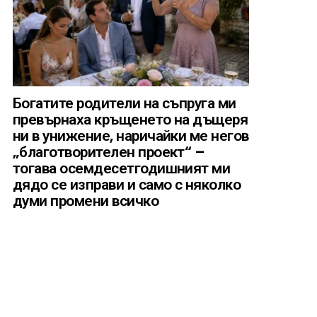
Богатите родители на съпруга ми
превърнаха кръщенето на дъщеря
ни в унижение, наричайки ме негов
„благотворителен проект“ –
тогава осемдесетгодишният ми
дядо се изправи и само с няколко
думи промени всичко