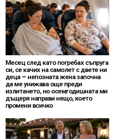
Месец след като погребах съпруга
си, се качих на самолет с двете ни
деца – непозната жена започна
да ме унижава още преди
излитането, но осемгодишната ми
дъщеря направи нещо, което
промени всичко