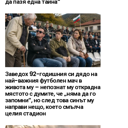
да пазя една тайна“
Заведох 92-годишния си дядо на
най-важния футболен мач в
живота му – непознат му открадна
мястото с думите, че „няма да го
запомни“, но след това синът му
направи нещо, което смълча
целия стадион