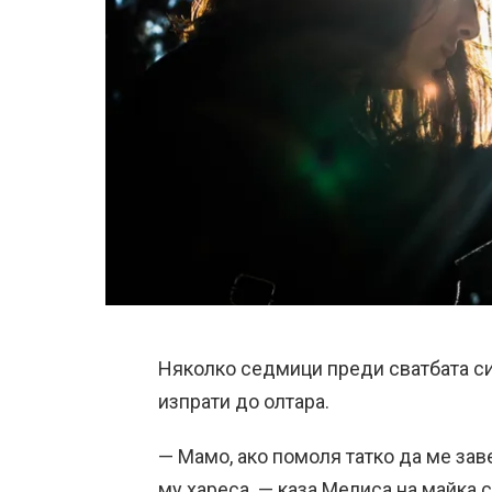
Няколко седмици преди сватбата си
изпрати до олтара.
— Мамо, ако помоля татко да ме заве
му хареса. — каза Мелиса на майка с