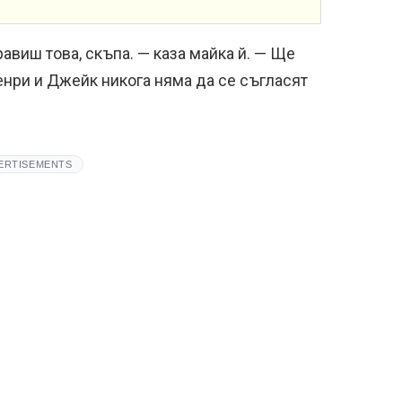
равиш това, скъпа. — каза майка й. — Ще
енри и Джейк никога няма да се съгласят
ERTISEMENTS