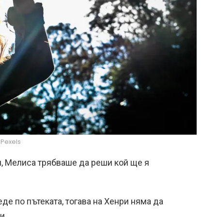
Pexels
, Мелиса трябваше да реши кой ще я
де по пътеката, тогава на Хенри няма да
и.