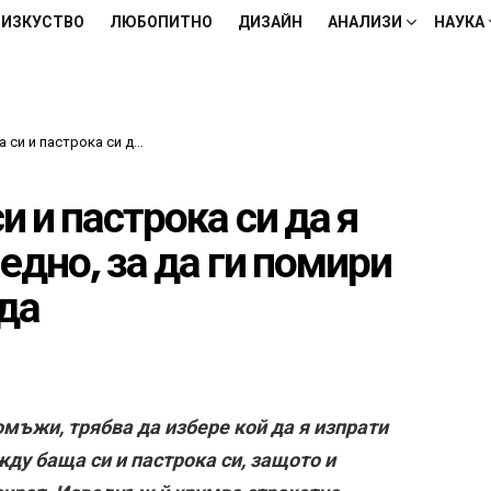
ИЗКУСТВО
ЛЮБОПИТНО
ДИЗАЙН
АНАЛИЗИ
НАУКА
о олтара заедно, за да ги помири след години на вражда
 и пастрока си да я
едно, за да ги помири
да
мъжи, трябва да избере кой да я изпрати
жду баща си и пастрока си, защото и