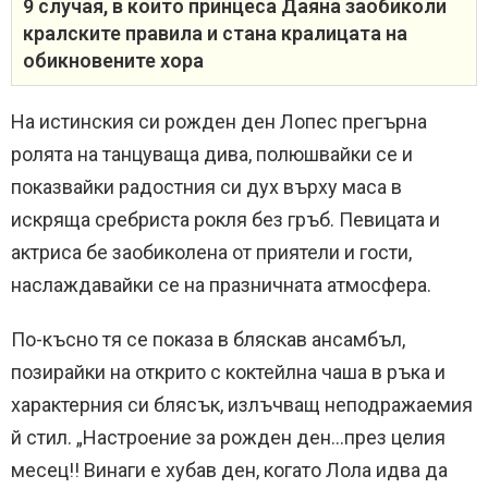
9 случая, в които принцеса Даяна заобиколи
кралските правила и стана кралицата на
обикновените хора
На истинския си рожден ден Лопес прегърна
ролята на танцуваща дива, полюшвайки се и
показвайки радостния си дух върху маса в
искряща сребриста рокля без гръб. Певицата и
актриса бе заобиколена от приятели и гости,
наслаждавайки се на празничната атмосфера.
По-късно тя се показа в бляскав ансамбъл,
позирайки на открито с коктейлна чаша в ръка и
характерния си блясък, излъчващ неподражаемия
й стил. „Настроение за рожден ден…през целия
месец!! Винаги е хубав ден, когато Лола идва да