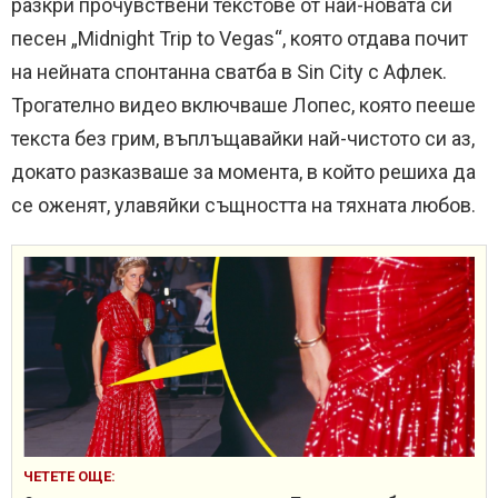
разкри прочувствени текстове от най-новата си
песен „Midnight Trip to Vegas“, която отдава почит
на нейната спонтанна сватба в Sin City с Афлек.
Трогателно видео включваше Лопес, която пееше
текста без грим, въплъщавайки най-чистото си аз,
докато разказваше за момента, в който решиха да
се оженят, улавяйки същността на тяхната любов.
ЧЕТЕТЕ ОЩЕ: