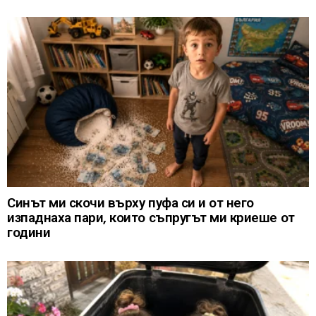
Синът ми скочи върху пуфа си и от него
изпаднаха пари, които съпругът ми криеше от
години