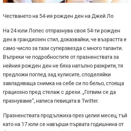
Честването на 54-ия рожден ден на Джей Ло
На 24 юли Лопес отпразнува своя 54-ти рожден
ден в грандиозен стил, доказвайки, че възрастта е
само число за тази суперзвезда с много таланти.
Въпреки че подробностите от празненствата за
нейния рожден ден не бяха напълно разкрити, тя
предложи поглед зад кулисите, споделяйки
завладяваща снимка на себе си по бельо, стояща
грациозно пред стелаж с дрехи. „Готвим се да
празнуваме“, написа певицата в Twitter.
Празненствата продължиха през целия месец, тъй
като на 17 юли се навърши първата годишнина от