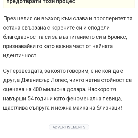
предотврати този процес
През целия си възход към слава и просперитет тя
остана свързана с корените си и сподели
благодарността си за възпитанието си в Бронкс,
признавайки го като важна част от нейната
идентичност.
Суперзвездата, за която говорим, е не кой да е
друг, а Дженифър Лопес, чиято нетна стойност се
оценява на 400 милиона долара. Наскоро тя
навърши 54 години като феноменална певица,
щастлива съпруга и нежна майка на близнаци!
ADVERTISEMENTS