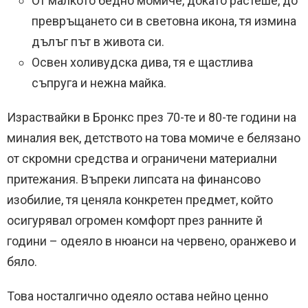
От малкото бедно момиче, докато растеше, до
превръщането си в световна икона, тя измина
дълъг път в живота си.
Освен холивудска дива, тя е щастлива
съпруга и нежна майка.
Израствайки в Бронкс през 70-те и 80-те години на
миналия век, детството на това момиче е белязано
от скромни средства и ограничени материални
притежания. Въпреки липсата на финансово
изобилие, тя ценяла конкретен предмет, който
осигурявал огромен комфорт през ранните й
години – одеяло в нюанси на червено, оранжево и
бяло.
Това носталгично одеяло остава нейно ценно