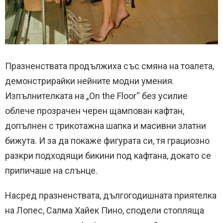
Празненствата продължиха със смяна на тоалета,
демонстрирайки нейните модни умения.
Изпълнителката на „On the Floor“ без усилие
облече прозрачен черен щампован кафтан,
допълнен с трикотажна шапка и масивни златни
бижута. И за да покаже фигурата си, тя грациозно
разкри подходящи бикини под кафтана, докато се
припичаше на слънце.
Насред празненствата, дългогодишната приятелка
на Лопес, Салма Хайек Пино, сподели стопляща