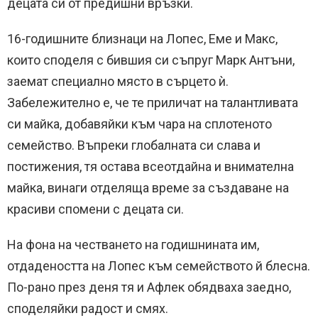
децата си от предишни връзки.
16-годишните близнаци на Лопес, Еме и Макс,
които споделя с бившия си съпруг Марк Антъни,
заемат специално място в сърцето ѝ.
Забележително е, че те приличат на талантливата
си майка, добавяйки към чара на сплотеното
семейство. Въпреки глобалната си слава и
постижения, тя остава всеотдайна и внимателна
майка, винаги отделяща време за създаване на
красиви спомени с децата си.
На фона на честването на годишнината им,
отдадеността на Лопес към семейството й блесна.
По-рано през деня тя и Афлек обядваха заедно,
споделяйки радост и смях.