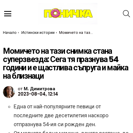
Т
Меню
Ти си тук:
Начало
Истински истории
Момичето на тази снимка стана суперзвезда: Сега тя празнува 54 години и е щастлива съпруга и майка на близнаци
Момичето на тази снимка стана
суперзвезда: Сега тя празнува 54
години и е щастлива съпруга и майка
на близнаци
от
М. Димитрова
2023-08-04, 12:14
Една от най-популярните певици от
последните две десетилетия наскоро
отпразнува 54-ия си рожден ден.