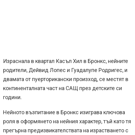
Израснала в квартал Касъл Хил в Бронкс, нейните
родители, Дейвид Лопес и Гуадалупе Родригес, и
двамата от пуерторикански произход, се местят в
континенталната част на САЩ през детските си
години.
Нейното възпитание в Бронкс изиграва ключова
роля в оформянето на нейния характер, тъй като тя
прегърна предизвикателствата на израстването с