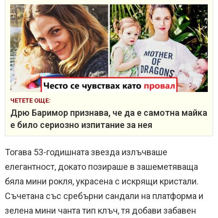
ЧЕТЕТЕ ОЩЕ:
Дрю Баримор признава, че да е самотна майка
е било сериозно изпитание за нея
Тогава 53-годишната звезда излъчваше
елегантност, докато позираше в зашеметяваща
бяла мини рокля, украсена с искрящи кристали.
Съчетана със сребърни сандали на платформа и
зелена мини чанта тип клъч, тя добави забавен