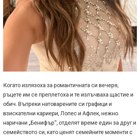
Когато излязоха за романтичната си вечеря,
ръцете им се преплетоха и те излъчваха щастие и
обич. Въпреки натоварените си графици и
взискателни кариери, Лопес и Афлек, нежно
наричани „Бенифър“, отделят време един за друг и
семейството си, като ценят семейните моменти с