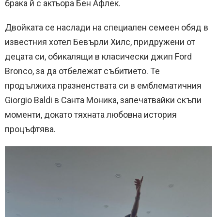
брака й с актьора Бен Афлек.
Двойката се наслади на специален семеен обяд в
известния хотел Бевърли Хилс, придружени от
децата си, обикалящи в класически джип Ford
Bronco, за да отбележат събитието. Те
продължиха празненствата си в емблематичния
Giorgio Baldi в Санта Моника, запечатвайки скъпи
моменти, докато тяхната любовна история
процъфтява.