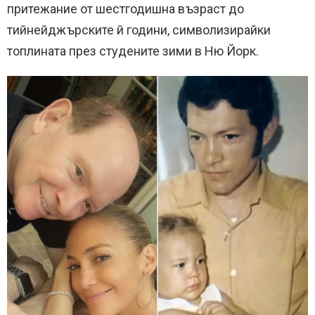
притежание от шестгодишна възраст до
тийнейджърските й години, символизирайки
топлината през студените зими в Ню Йорк.