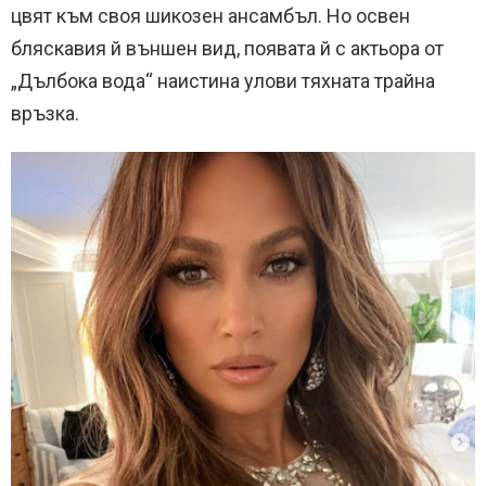
цвят към своя шикозен ансамбъл. Но освен
бляскавия й външен вид, появата й с актьора от
„Дълбока вода“ наистина улови тяхната трайна
връзка.