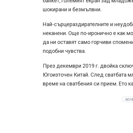
банкет, големият екран зад младож
шокирани и безмълвни.
Най-сърцераздирателните и неудобн
неканени. Още по-иронично е как мо
да ни оставят само горчиви спомен
подобни чувства.
През декември 2019 г. двойка склю
Югоизточен Китай. След сватбата м
време на сватбения си прием. Ето ка
ADV