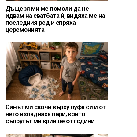
Дъщеря ми ме помоли да не
идвам на сватбата ѝ, видяха ме на
последния ред и спряха
церемонията
Синът ми скочи върху пуфа си и от
него изпаднаха пари, които
съпругът ми криеше от години