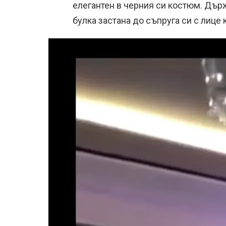
елегантен в черния си костюм. Държ
булка застана до съпруга си с лице 