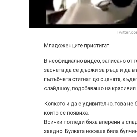
Twitter.
Младоженците пристигат
В неофициално видео, записано от го
заснета да се държи за ръце и да в
гълъбчета стигнат до сцената, къде
слайдшоу, подобаващо на красивия 
Колкото и да е удивително, това не
които се появиха.
Всички погледи бяха вперени в сла
заедно. Булката носеше бяла булчи