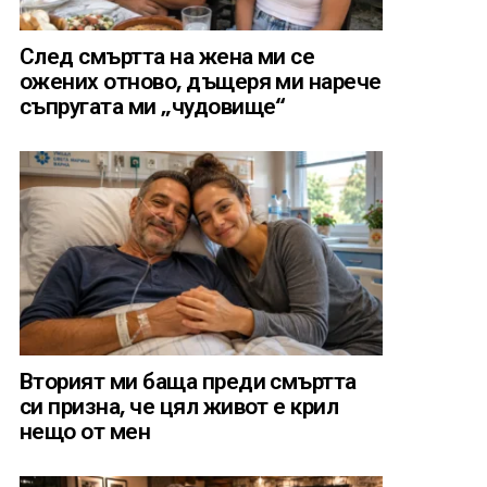
След смъртта на жена ми се
ожених отново, дъщеря ми нарече
съпругата ми „чудовище“
Вторият ми баща преди смъртта
си призна, че цял живот е крил
нещо от мен