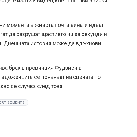
енците излъчи видео, което остави всички
и моменти в живота почти винаги идват
гат да разрушат щастието ни за секунди и
и. Днешната история може да вдъхнови
чва брак в провинция Фудзиен в
ладоженците се появяват на сцената по
кво се случва след това.
ERTISEMENTS