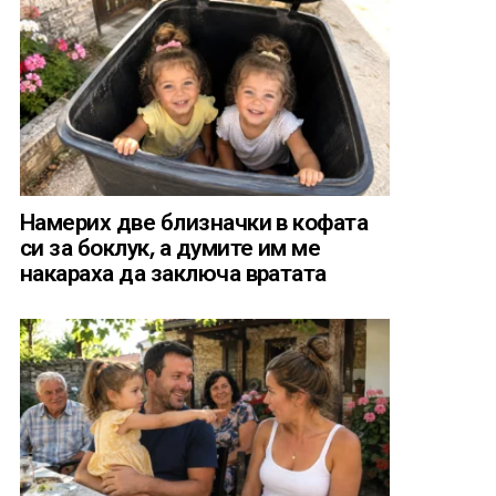
Намерих две близначки в кофата
си за боклук, а думите им ме
накараха да заключа вратата