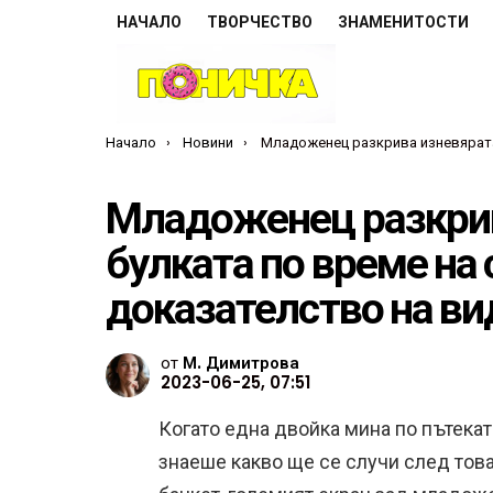
НАЧАЛО
ТВОРЧЕСТВО
ЗНАМЕНИТОСТИ
Ти си тук:
Начало
Новини
Младоженец разкрива изневярата на булката по време на сватбата, като показва доказателство на видео на 
Младоженец разкрив
булката по време на 
доказателство на ви
от
М. Димитрова
2023-06-25, 07:51
Когато една двойка мина по пътекат
знаеше какво ще се случи след това