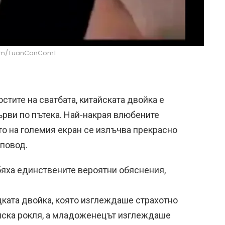
com/TuanConCom1
стите на сватбата, китайската двойка е
ърви по пътека. Най-накрая влюбените
то на големия екран се излъчва прекрасно
повод.
 бяха единствените вероятни обяснения,
дката двойка, която изглеждаше страхотно
нска рокля, а младоженецът изглеждаше