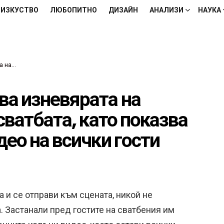
ИЗКУСТВО
ЛЮБОПИТНО
ДИЗАЙН
АНАЛИЗИ
НАУКА
всички гости
а изневярата на
сватбата, като показва
део на всички гости
а и се отправи към сцената, никой не
. Застанали пред гостите на сватбения им