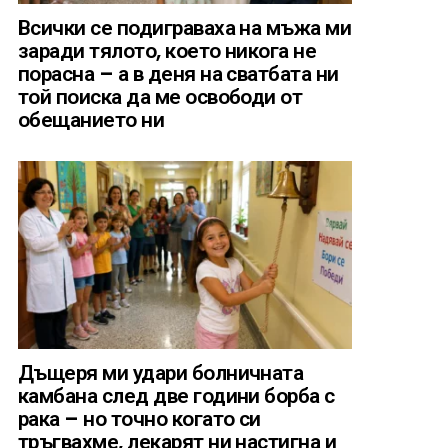
Всички се подиграваха на мъжа ми
заради тялото, което никога не
порасна – а в деня на сватбата ни
той поиска да ме освободи от
обещанието ни
Дъщеря ми удари болничната
камбана след две години борба с
рака – но точно когато си
тръгвахме, лекарят ни настигна и