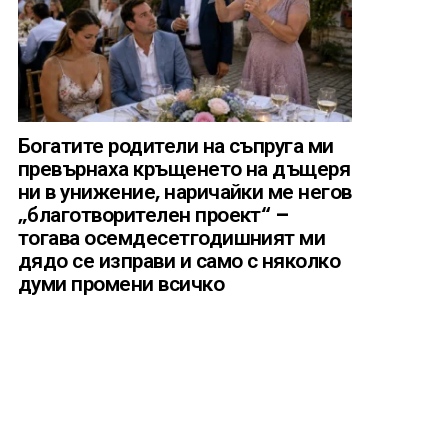
Богатите родители на съпруга ми
превърнаха кръщенето на дъщеря
ни в унижение, наричайки ме негов
„благотворителен проект“ –
тогава осемдесетгодишният ми
дядо се изправи и само с няколко
думи промени всичко