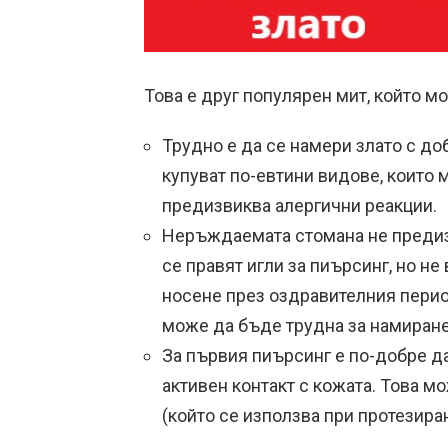
Това е друг популярен мит, който м
Трудно е да се намери злато с до
купуват по-евтини видове, които 
предизвиква алергични реакции.
Неръждаемата стомана не предизв
се правят игли за пиърсинг, но н
носене през оздравителния период
може да бъде трудна за намиране
За първия пиърсинг е по-добре да
активен контакт с кожата. Това м
(който се използва при протезира