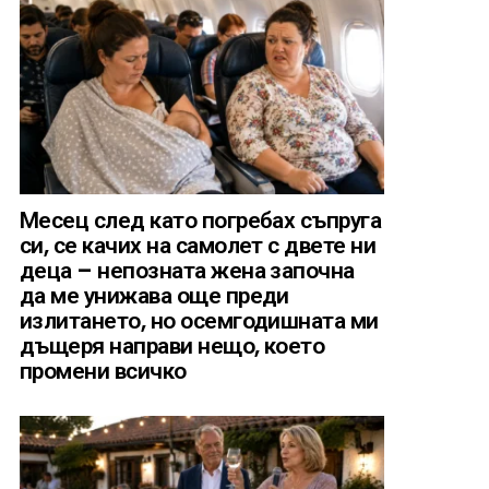
Месец след като погребах съпруга
си, се качих на самолет с двете ни
деца – непозната жена започна
да ме унижава още преди
излитането, но осемгодишната ми
дъщеря направи нещо, което
промени всичко