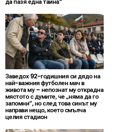
да пазя една тайна“
Заведох 92-годишния си дядо на
най-важния футболен мач в
живота му – непознат му открадна
мястото с думите, че „няма да го
запомни“, но след това синът му
направи нещо, което смълча
целия стадион