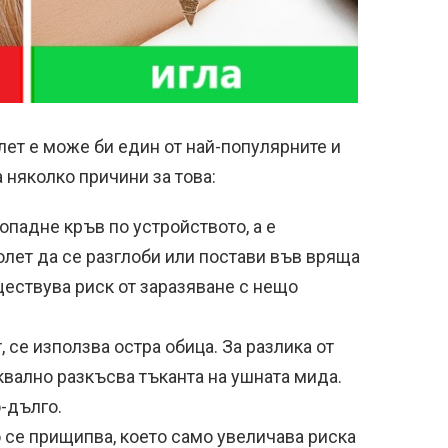
лет е може би един от най-популярните и
 няколко причини за това:
падне кръв по устройството, а е
лет да се разглоби или постави във вряща
ществува риск от заразяване с нещо
, се използва остра обица. За разлика от
уквално разкъсва тъканта на ушната мида.
-дълго.
 се прищипва, което само увеличава риска