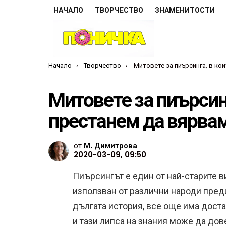
НАЧАЛО
ТВОРЧЕСТВО
ЗНАМЕНИТОСТИ
Ти си тук:
Начало
Творчество
Митовете за пиърсинга, в които е време да преста
Митовете за пиърсинг
престанем да вярва
от
М. Димитрова
2020-03-09, 09:50
Пиърсингът е един от най-старите в
използван от различни народи пред
дългата история, все още има дост
и тази липса на знания може да до