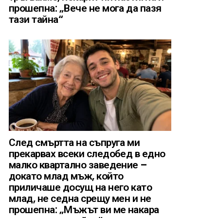
прошепна: „Вече не мога да пазя
тази тайна“
След смъртта на съпруга ми
прекарвах всеки следобед в едно
малко квартално заведение –
докато млад мъж, който
приличаше досущ на него като
млад, не седна срещу мен и не
прошепна: „Мъжът ви ме накара