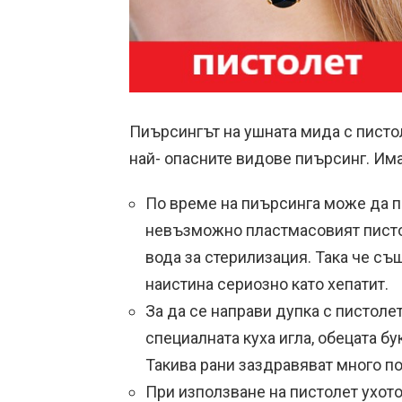
Пиърсингът на ушната мида с писто
най- опасните видове пиърсинг. Има
По време на пиърсинга може да по
невъзможно пластмасовият писто
вода за стерилизация. Така че съ
наистина сериозно като хепатит.
За да се направи дупка с пистолет
специалната куха игла, обецата б
Такива рани заздравяват много по
При използване на пистолет ухото