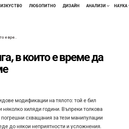
ИЗКУСТВО
ЛЮБОПИТНО
ДИЗАЙН
АНАЛИЗИ
НАУКА
нем да вярваме
а, в които е време да
ме
идове модификации на тялото: той е бил
и няколко хиляди години. Въпреки толкова
а погрешни схващания за тези манипулации
веде до някои неприятности и усложнения.