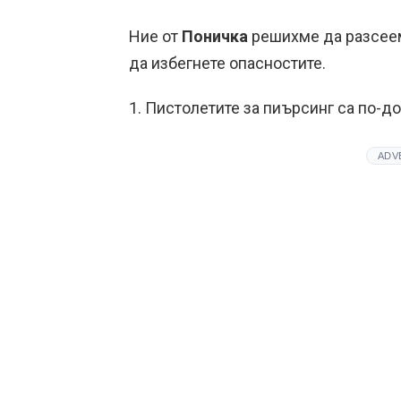
Ние от
Поничка
решихме да разсеем
да избегнете опасностите.
1. Пистолетите за пиърсинг са по-до
ADV