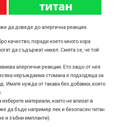
оже да доведе до алергична реакция.
бро качество, поради което много хора
могат да съдържат никел. Смята се, че той
иква алергични реакции. Ето защо от нея
е всяка неръждаема стомана е подходяща за
. Имате нужда от такава без добавки, която
.
 изберете материали, които не влизат в
оже да бъде например лек и безопасен титан
не и зъбни импланти).