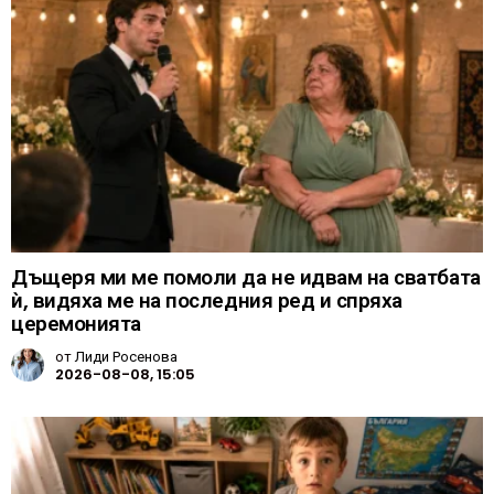
Дъщеря ми ме помоли да не идвам на сватбата
ѝ, видяха ме на последния ред и спряха
церемонията
от
Лиди Росенова
2026-08-08, 15:05