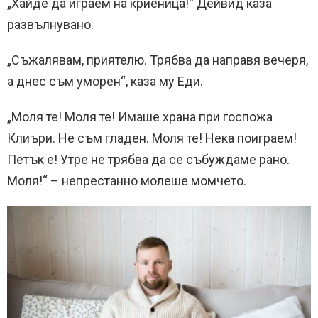
„Хайде да играем на криеница!“ Дейвид каза
развълнувано.
„Съжалявам, приятелю. Трябва да направя вечеря,
а днес съм уморен“, каза му Еди.
„Моля те! Моля те! Имаше храна при госпожа
Клиъри. Не съм гладен. Моля те! Нека поиграем!
Петък е! Утре не трябва да се събуждаме рано.
Моля!“ – непрестанно молеше момчето.