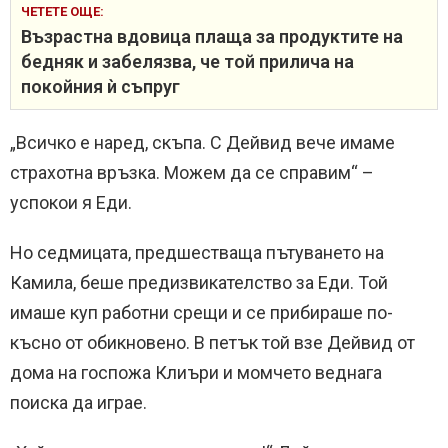
ЧЕТЕТЕ ОЩЕ:
Възрастна вдовица плаща за продуктите на
бедняк и забелязва, че той прилича на
покойния ѝ съпруг
„Всичко е наред, скъпа. С Дейвид вече имаме
страхотна връзка. Можем да се справим“ –
успокои я Еди.
Но седмицата, предшестваща пътуването на
Камила, беше предизвикателство за Еди. Той
имаше куп работни срещи и се прибираше по-
късно от обикновено. В петък той взе Дейвид от
дома на госпожа Клиъри и момчето веднага
поиска да играе.