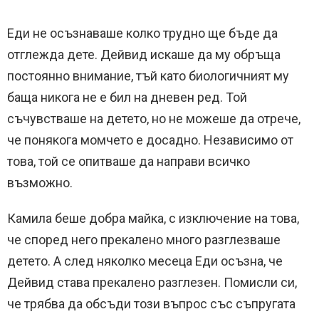
Еди не осъзнаваше колко трудно ще бъде да
отглежда дете. Дейвид искаше да му обръща
постоянно внимание, тъй като биологичният му
баща никога не е бил на дневен ред. Той
съчувстваше на детето, но не можеше да отрече,
че понякога момчето е досадно. Независимо от
това, той се опитваше да направи всичко
възможно.
Камила беше добра майка, с изключение на това,
че според него прекалено много разглезваше
детето. А след няколко месеца Еди осъзна, че
Дейвид става прекалено разглезен. Помисли си,
че трябва да обсъди този въпрос със съпругата