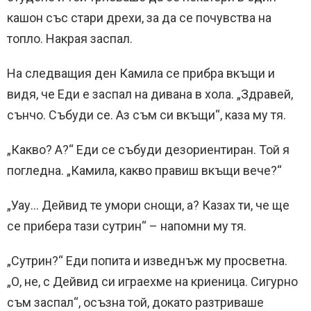
кашон със стари дрехи, за да се почувства на
топло. Накрая заспал.
На следващия ден Камила се прибра вкъщи и
видя, че Еди е заспал на дивана в хола. „Здравей,
сънчо. Събуди се. Аз съм си вкъщи“, каза му тя.
„Какво? А?“ Еди се събуди дезориентиран. Той я
погледна. „Камила, какво правиш вкъщи вече?“
„Уау… Дейвид те умори снощи, а? Казах ти, че ще
се прибера тази сутрин“ – напомни му тя.
„Сутрин?“ Еди попита и изведнъж му просветна.
„О, не, с Дейвид си играехме на криеница. Сигурно
съм заспал“, осъзна той, докато разтриваше