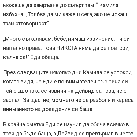
можеше да замръзне до смърт там!“ Камила
избухна. „Трябва да ми кажеш сега, ако не искаш
тази отговорност“.
„Много съжалявам, бебе, нямаш извинение. Ти си
напълно права. Това НИКОГА няма да се повтори,
кълна се!“ Еди обеща.
През следващите няколко дни Камила се успокои,
когато видя, че Еди е по-внимателен със сина си.
Той също така се извини на Дейвид за това, че е
заспал. За щастие, момчето не се разболя и хареса
вниманието на доведения си баща.
В крайна сметка Еди се научил да обича всичко в
това да бъде баща, а Дейвид се превърнал в негов