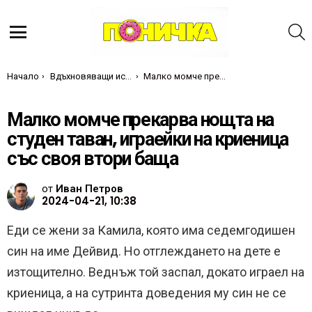
Т
Меню
Ти си тук:
Начало
Вдъхновяващи истории
Малко момче прекарва нощта на студен таван, играейки на криеница със своя втори баща
Малко момче прекарва нощта на
студен таван, играейки на криеница
със своя втори баща
от
Иван Петров
2024-04-21, 10:38
Еди се жени за Камила, която има седемгодишен
син на име Дейвид. Но отглеждането на дете е
изтощително. Веднъж той заспал, докато играел на
криеница, а на сутринта доведения му син не се