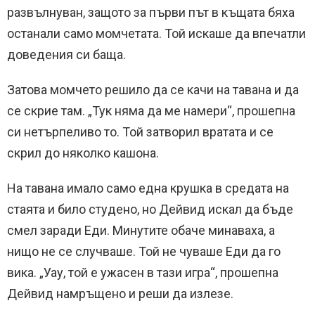
развълнуван, защото за първи път в къщата бяха
останали само момчетата. Той искаше да впечатли
доведения си баща.
Затова момчето решило да се качи на тавана и да
се скрие там. „Тук няма да ме намери“, прошепна
си нетърпеливо то. Той затворил вратата и се
скрил до няколко кашона.
На тавана имало само една крушка в средата на
стаята и било студено, но Дейвид искал да бъде
смел заради Еди. Минутите обаче минаваха, а
нищо не се случваше. Той не чуваше Еди да го
вика. „Уау, той е ужасен в тази игра“, прошепна
Дейвид намръщено и реши да излезе.