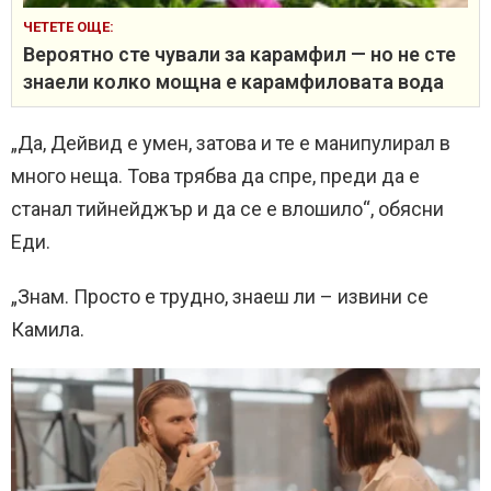
ЧЕТЕТЕ ОЩЕ:
Вероятно сте чували за карамфил — но не сте
знаели колко мощна е карамфиловата вода
„Да, Дейвид е умен, затова и те е манипулирал в
много неща. Това трябва да спре, преди да е
станал тийнейджър и да се е влошило“, обясни
Еди.
„Знам. Просто е трудно, знаеш ли – извини се
Камила.