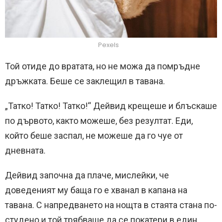
Pexels
Той отиде до вратата, но не можа да помръдне
дръжката. Беше се заклещил в тавана.
„Татко! Татко! Татко!“ Дейвид крещеше и блъскаше
по дървото, както можеше, без резултат. Еди,
който беше заспал, не можеше да го чуе от
дневната.
Дейвид започна да плаче, мислейки, че
доведеният му баща го е хванал в капана на
тавана. С напредването на нощта в стаята стана по-
студено и той трябваше да се покатери в един