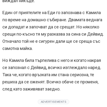
виждал никъде.
Един от приятелите на Еди го запознава с Камила
по време на домашно събиране. Двамата веднага
си допадат и започват да се срещат. Но няколко
срещи по-късно тя му разказва за сина си Дейвид.
Отначало той не е сигурен дали ще се среща със
самотна майка.
Но Камила била търпелива с него и когато накрая
се запознал с Дейвид, всичко изглеждало наред.
Така че, когато връзката им стана сериозна, те
решиха да се оженят. Всичко обаче се променя,
след като заживяват заедно.
ADVERTISEMENTS