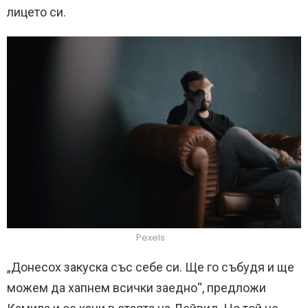
лицето си.
Pexels
„Донесох закуска със себе си. Ще го събудя и ще
можем да хапнем всички заедно“, предложи