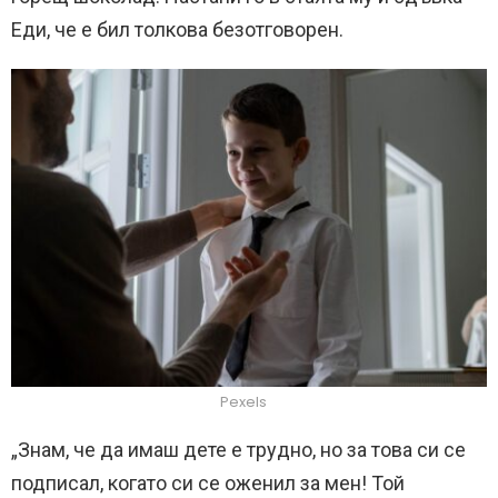
Еди, че е бил толкова безотговорен.
Pexels
„Знам, че да имаш дете е трудно, но за това си се
подписал, когато си се оженил за мен! Той