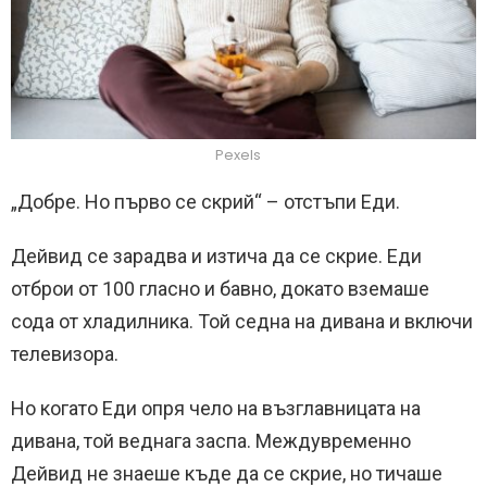
Pexels
„Добре. Но първо се скрий“ – отстъпи Еди.
Дейвид се зарадва и изтича да се скрие. Еди
отброи от 100 гласно и бавно, докато вземаше
сода от хладилника. Той седна на дивана и включи
телевизора.
Но когато Еди опря чело на възглавницата на
дивана, той веднага заспа. Междувременно
Дейвид не знаеше къде да се скрие, но тичаше