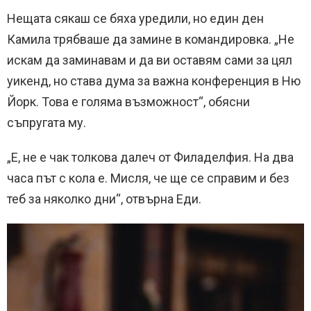
Нещата сякаш се бяха уредили, но един ден
Камила трябваше да замине в командировка. „Не
искам да заминавам и да ви оставям сами за цял
уикенд, но става дума за важна конференция в Ню
Йорк. Това е голяма възможност“, обясни
съпругата му.
„Е, не е чак толкова далеч от Филаделфия. На два
часа път с кола е. Мисля, че ще се справим и без
теб за няколко дни“, отвърна Еди.