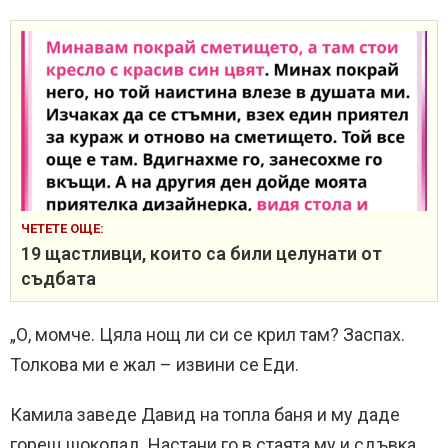
ЧЕТЕТЕ ОЩЕ:
19 щастливци, които са били целунати от
съдбата
„О, момче. Цяла нощ ли си се крил там? Заспах.
Толкова ми е жал – извини се Еди.
Камила заведе Давид на топла баня и му даде
горещ шоколад. Настани го в стаята му и сдъвка