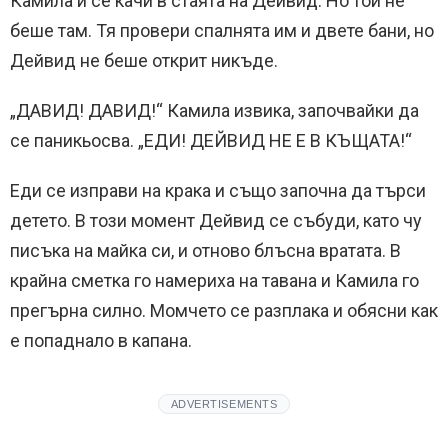
Камила и се качи в стаята на Дейвид. Но той не
беше там. Тя провери спалнята им и двете бани, но
Дейвид не беше открит никъде.
„ДАВИД! ДАВИД!“ Камила извика, започвайки да
се паникьосва. „ЕДИ! ДЕЙВИД НЕ Е В КЪЩАТА!“
Еди се изправи на крака и също започна да търси
детето. В този момент Дейвид се събуди, като чу
писъка на майка си, и отново блъсна вратата. В
крайна сметка го намериха на тавана и Камила го
прегърна силно. Момчето се разплака и обясни как
е попаднало в капана.
ADVERTISEMENTS