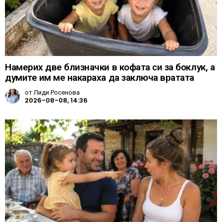
Намерих две близначки в кофата си за боклук, а
думите им ме накараха да заключа вратата
от
Лиди Росенова
2026-08-08, 14:36