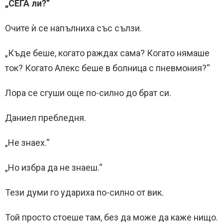
„СЕГА ли?“
Очите ѝ се напълниха със сълзи.
„Къде беше, когато раждах сама? Когато нямаше
ток? Когато Алекс беше в болница с пневмония?“
Лора се сгуши още по-силно до брат си.
Даниел пребледня.
„Не знаех.“
„Но избра да не знаеш.“
Тези думи го удариха по-силно от вик.
Той просто стоеше там, без да може да каже нищо.