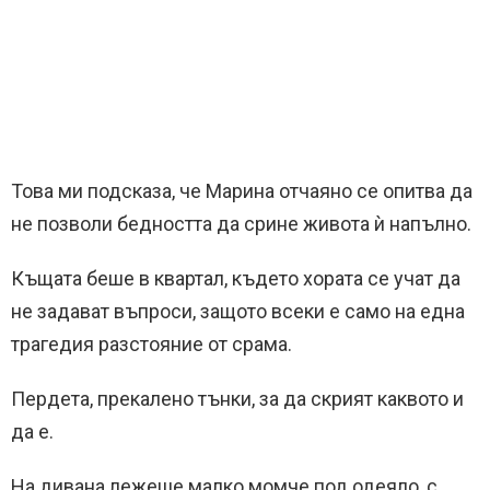
Това ми подсказа, че Марина отчаяно се опитва да
не позволи бедността да срине живота ѝ напълно.
Къщата беше в квартал, където хората се учат да
не задават въпроси, защото всеки е само на една
трагедия разстояние от срама.
Пердета, прекалено тънки, за да скрият каквото и
да е.
На дивана лежеше малко момче под одеяло, с