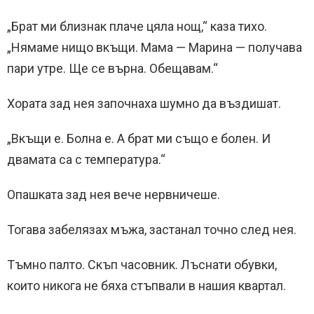
„Брат ми близнак плаче цяла нощ,“ каза тихо.
„Нямаме нищо вкъщи. Мама — Марина — получава
пари утре. Ще се върна. Обещавам.“
Хората зад нея започнаха шумно да въздишат.
„Вкъщи е. Болна е. А брат ми също е болен. И
двамата са с температура.“
Опашката зад нея вече нервничеше.
Тогава забелязах мъжа, застанал точно след нея.
Тъмно палто. Скъп часовник. Лъснати обувки,
които никога не бяха стъпвали в нашия квартал.