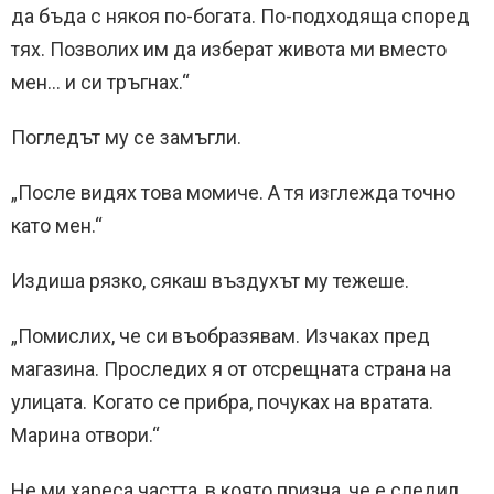
да бъда с някоя по-богата. По-подходяща според
тях. Позволих им да изберат живота ми вместо
мен… и си тръгнах.“
Погледът му се замъгли.
„После видях това момиче. А тя изглежда точно
като мен.“
Издиша рязко, сякаш въздухът му тежеше.
„Помислих, че си въобразявам. Изчаках пред
магазина. Проследих я от отсрещната страна на
улицата. Когато се прибра, почуках на вратата.
Марина отвори.“
Не ми хареса частта, в която призна, че е следил