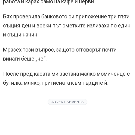
работа и карах само на кафе и нерви.
Бях проверила банковото си приложение три пъти
същия ден и всеки път сметките излизаха по един
и същи начин.
Мразех този въпрос, защото отговорът почти
винаги беше „не“.
После пред касата ми застана малко момиченце с
бутилка мляко, притисната към гърдите ѝ.
ADVERTISEMENTS