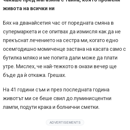
живота на всички ни
Бях на дванайсетия час от поредната смяна в
супермаркета и се опитвах да измисля как да не
прекъснат лечението на сестра ми, когато едно
осемгодишно момиченце застана на касата само с
бутилка мляко и ме попита дали може да плати
утре. Мислех, че най-тежкото в онази вечер ще
бъде да ѝ откажа. Грешах.
На 41 години съм и през последната година
животът ми се беше свил до луминисцентни
лампи, подути крака и болнични сметки.
ADVERTISEMENTS