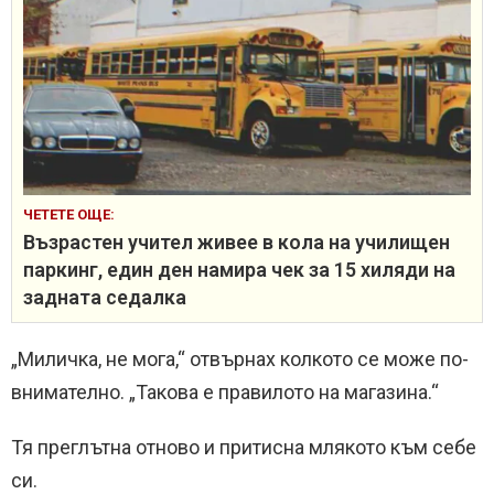
ЧЕТЕТЕ ОЩЕ:
Възрастен учител живее в кола на училищен
паркинг, един ден намира чек за 15 хиляди на
задната седалка
„Миличка, не мога,“ отвърнах колкото се може по-
внимателно. „Такова е правилото на магазина.“
Тя преглътна отново и притисна млякото към себе
си.