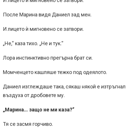
И лицето ѝ мигновено се затвори.
После Марина видя Даниел зад мен.
И лицето ѝ мигновено се затвори.
„Не,“ каза тихо. „Не и тук.“
Лора инстинктивно прегърна брат си.
Момченцето кашляше тежко под одеялото.
Даниел изглеждаше така, сякаш някой е изтръгнал
въздуха от дробовете му.
„Марина… защо не ми каза?“
Тя се засмя горчиво.