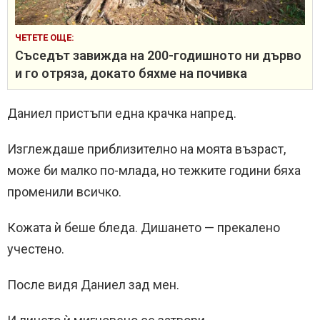
ЧЕТЕТЕ ОЩЕ:
Съседът завижда на 200-годишното ни дърво
и го отряза, докато бяхме на почивка
Даниел пристъпи една крачка напред.
Изглеждаше приблизително на моята възраст,
може би малко по-млада, но тежките години бяха
променили всичко.
Кожата ѝ беше бледа. Дишането — прекалено
учестено.
После видя Даниел зад мен.