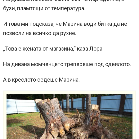
бузи, пламтящи от температура.
И това ми подсказа, че Марина води битка да не
позволи на всичко да рухне.
„Това е жената от магазина,“ каза Лора.
На дивана момченцето трепереше под одеялото.
А в креслото седеше Марина.