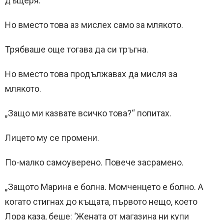
дъщеря.“
Но вместо това аз мислех само за млякото.
Трябваше още тогава да си тръгна.
Но вместо това продължавах да мисля за
млякото.
„Защо ми казвате всичко това?“ попитах.
Лицето му се промени.
По-малко самоуверено. Повече засрамено.
„Защото Марина е болна. Момченцето е болно. А
когато стигнах до къщата, първото нещо, което
Лора каза, беше: ‘Жената от магазина ни купи