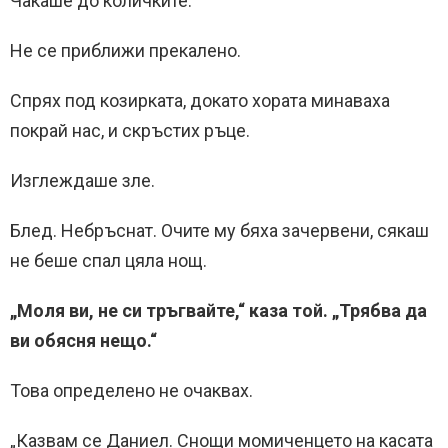
Чакаше до количките.
Не се приближи прекалено.
Спрях под козирката, докато хората минаваха
покрай нас, и скръстих ръце.
Изглеждаше зле.
Блед. Небръснат. Очите му бяха зачервени, сякаш
не беше спал цяла нощ.
„Моля ви, не си тръгвайте,“ каза той. „Трябва да
ви обясня нещо.“
Това определено не очаквах.
„Казвам се Даниел. Снощи момиченцето на касата