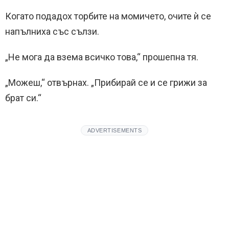
Когато подадох торбите на момичето, очите ѝ се
напълниха със сълзи.
„Не мога да взема всичко това,“ прошепна тя.
„Можеш,“ отвърнах. „Прибирай се и се грижи за
брат си.“
ADVERTISEMENTS