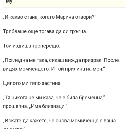
му“
„И какво стана, когато Марина отвори?“
Трябваше още тогава да си тръгна.
Той издиша треперещо.
„Погледна ме така, сякаш вижда призрак. После
видях момченцето. И той прилича на мен.“
Цялото ми тяло застина.
„Тя никога не ми каза, че е била бременна,“
прошепна. „Има близнаци.“
„Искате да кажете, че онова момиченце е ваша