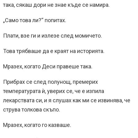
така, сякаш дори не знае къде се намира.
„Само това ли?“ попитах.
Плати, взе ги и излезе след момичето.
Това трябваше да е краят на историята.
Мразех, когато Деси правеше така.
Прибрах се след полунощ, премерих
температурата ѝ, уверих се, че е изпила
лекарствата си, и я слушах как ми се извинява, че
струва толкова скъпо.
Мразех, когато го казваше.