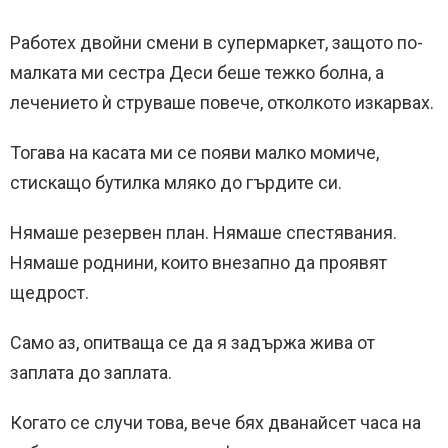
Работех двойни смени в супермаркет, защото по-
малката ми сестра Деси беше тежко болна, а
лечението ѝ струваше повече, отколкото изкарвах.
Тогава на касата ми се появи малко момиче,
стискащо бутилка мляко до гърдите си.
Нямаше резервен план. Нямаше спестявания.
Нямаше роднини, които внезапно да проявят
щедрост.
Само аз, опитваща се да я задържа жива от
заплата до заплата.
Когато се случи това, вече бях дванайсет часа на