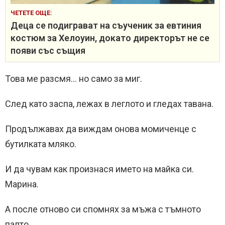
ЧЕТЕТЕ ОЩЕ:
Деца се подиграват на съученик за евтиния
костюм за Хелоуин, докато директорът не се
появи със същия
Това ме разсмя… но само за миг.
След като заспа, лежах в леглото и гледах тавана.
Продължавах да виждам онова момиченце с
бутилката мляко.
И да чувам как произнася името на майка си.
Марина.
А после отново си спомнях за мъжа с тъмното
палто.