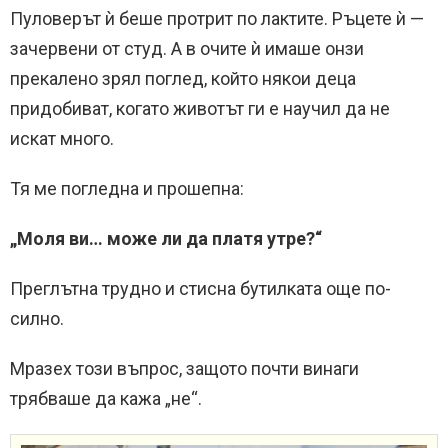
Пуловерът ѝ беше протрит по лактите. Ръцете ѝ —
зачервени от студ. А в очите ѝ имаше онзи
прекалено зрял поглед, който някои деца
придобиват, когато животът ги е научил да не
искат много.
Тя ме погледна и прошепна:
„Моля ви… може ли да платя утре?“
Преглътна трудно и стисна бутилката още по-
силно.
Мразех този въпрос, защото почти винаги
трябваше да кажа „не“.