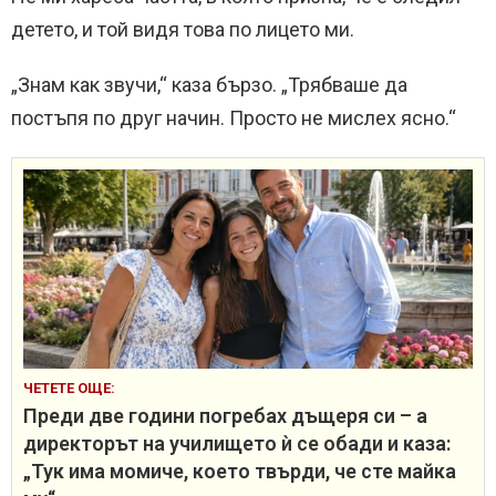
детето, и той видя това по лицето ми.
„Знам как звучи,“ каза бързо. „Трябваше да
постъпя по друг начин. Просто не мислех ясно.“
ЧЕТЕТЕ ОЩЕ:
Преди две години погребах дъщеря си – а
директорът на училището ѝ се обади и каза:
„Тук има момиче, което твърди, че сте майка