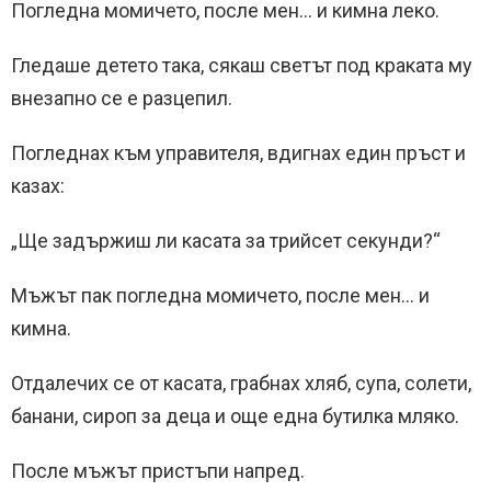
Погледна момичето, после мен… и кимна леко.
Гледаше детето така, сякаш светът под краката му
внезапно се е разцепил.
Погледнах към управителя, вдигнах един пръст и
казах:
„Ще задържиш ли касата за трийсет секунди?“
Мъжът пак погледна момичето, после мен… и
кимна.
Отдалечих се от касата, грабнах хляб, супа, солети,
банани, сироп за деца и още една бутилка мляко.
После мъжът пристъпи напред.