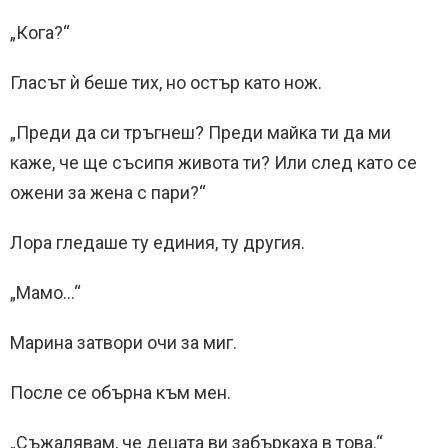
„Кога?“
Гласът ѝ беше тих, но остър като нож.
„Преди да си тръгнеш? Преди майка ти да ми
каже, че ще съсипя живота ти? Или след като се
ожени за жена с пари?“
Лора гледаше ту единия, ту другия.
„Мамо…“
Марина затвори очи за миг.
После се обърна към мен.
„Съжалявам, че децата ви забъркаха в това.“