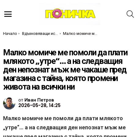
Т
Меню
Ти си тук:
Начало
Вдъхновяващи истории
Малко момиче ме помоли да плати млякото „утре“… а на следващия ден непознат мъж ме чакаше пред магазина с тайна, която промени живота на всички ни
Малко момиче ме помоли да плати
млякото „утре“… а на следващия
ден непознат мъж ме чакаше пред
магазина с тайна, която промени
живота на всички ни
от
Иван Петров
2026-05-28, 14:25
Малко момиче ме помоли да плати млякото
„утре“… а на следващия ден непознат мъж ме
чакаше пред магазина с тайна, която промени