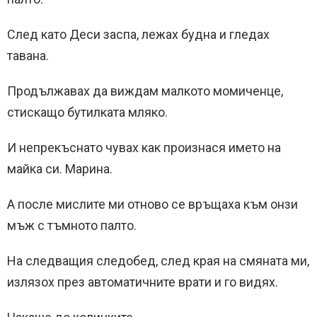
След като Деси заспа, лежах будна и гледах
тавана.
Продължавах да виждам малкото момиченце,
стискащо бутилката мляко.
И непрекъснато чувах как произнася името на
майка си. Марина.
А после мислите ми отново се връщаха към онзи
мъж с тъмното палто.
На следващия следобед, след края на смяната ми,
излязох през автоматичните врати и го видях.