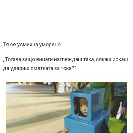
Тя се усмихна уморено.
„Тогава защо винаги изглеждаш така, сякаш искаш
да удариш сметката за тока?“