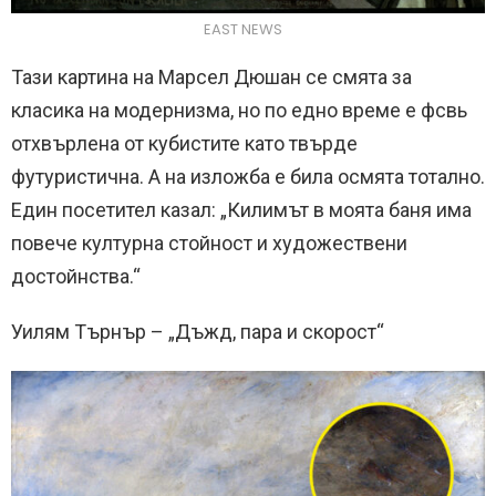
EAST NEWS
Тази картина на Марсел Дюшан се смята за
класика на модернизма, но по едно време е фсвь
отхвърлена от кубистите като твърде
футуристична. А на изложба е била осмята тотално.
Един посетител казал: „Килимът в моята баня има
повече културна стойност и художествени
достойнства.“
Уилям Търнър – „Дъжд, пара и скорост“