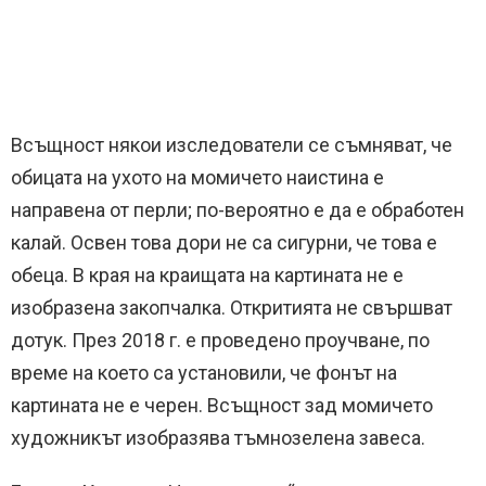
Всъщност някои изследователи се съмняват, че
обицата на ухото на момичето наистина е
направена от перли; по-вероятно е да е обработен
калай. Освен това дори не са сигурни, че това е
обеца. В края на краищата на картината не е
изобразена закопчалка. Откритията не свършват
дотук. През 2018 г. е проведено проучване, по
време на което са установили, че фонът на
картината не е черен. Всъщност зад момичето
художникът изобразява тъмнозелена завеса.