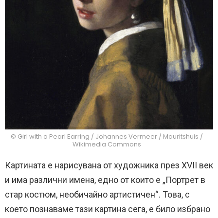
© Girl with a Pearl Earring / Johannes Vermeer / Mauritshuis /
Wikimedia Commons
Картината е нарисувана от художника през XVII век
и има различни имена, едно от които е „Портрет в
стар костюм, необичайно артистичен“. Това, с
което познаваме тази картина сега, е било избрано