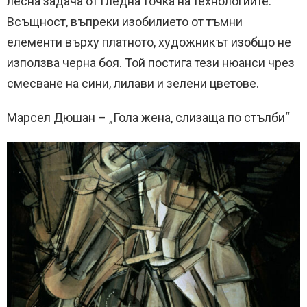
лесна задача от гледна точка на технологиите.
Всъщност, въпреки изобилието от тъмни
елементи върху платното, художникът изобщо не
използва черна боя. Той постига тези нюанси чрез
смесване на сини, лилави и зелени цветове.
Марсел Дюшан – „Гола жена, слизаща по стълби“