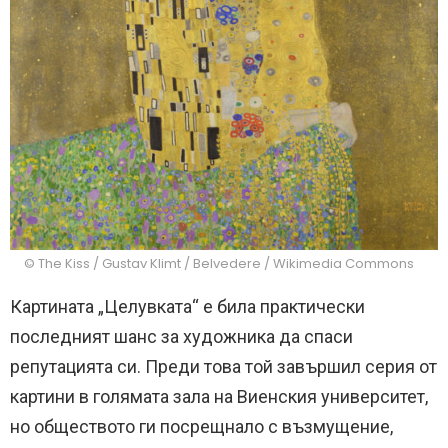
© The Kiss / Gustav Klimt / Belvedere / Wikimedia Commons
Картината „Целувката“ е била практически
последният шанс за художника да спаси
репутацията си. Преди това той завършил серия от
картини в голямата зала на Виенския университет,
но обществото ги посрещнало с възмущение,