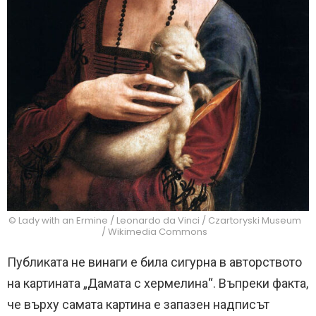
© Lady with an Ermine / Leonardo da Vinci / Czartoryski Museum
/ Wikimedia Commons
Публиката не винаги е била сигурна в авторството
на картината „Дамата с хермелина“. Въпреки факта,
че върху самата картина е запазен надписът