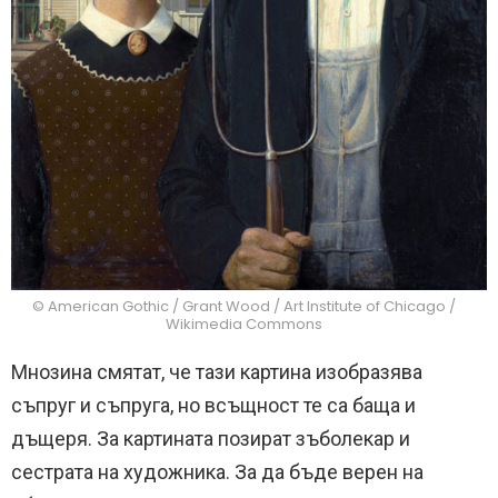
© American Gothic / Grant Wood / Art Institute of Chicago /
Wikimedia Commons
Мнозина смятат, че тази картина изобразява
съпруг и съпруга, но всъщност те са баща и
дъщеря. За картината позират зъболекар и
сестрата на художника. За да бъде верен на