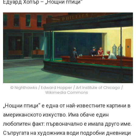
Едуард Хопър – „Нощни птици“
© Nighthawks / Edward Hopper / Art Institute of Chicago /
Wikimedia Commons
„Нощни птици“ е една от най-известните картини в
американското изкуство. Има обаче един
любопитен факт: първоначално е имала друго име.
Съпругата на художника води подробни дневници