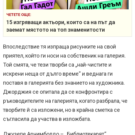
ЧЕТЕТЕ ОЩЕ:
15 изгряващи актьори, които са на път да
заемат мястото на топ знаменитости
Впоследствие тя изпраща рисунките на свой
приятел, който ги носи на собственик на галерия.
Той смята, че тези творби са „най-чистите и
искрени неща от дълго време“ и веднага ги
поставя в галерията без знанието на художника.
Джорджия се опитала да се конфронтира с
ръководителите на галерията, когато разбрала, че
творбите й са изложени, но в крайна сметка се
съгласила да участва в изложбата.
Джузепе Арчимболдо – „Библиотекарят“