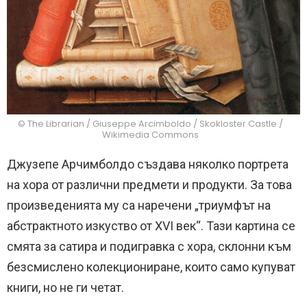
© The Librarian / Giuseppe Arcimboldo / Skokloster Castle /
Wikimedia Commons
Джузепе Арчимболдо създава няколко портрета
на хора от различни предмети и продукти. За това
произведенията му са наречени „триумфът на
абстрактното изкуство от XVI век“. Тази картина се
смята за сатира и подигравка с хора, склонни към
безсмислено колекциониране, които само купуват
книги, но не ги четат.