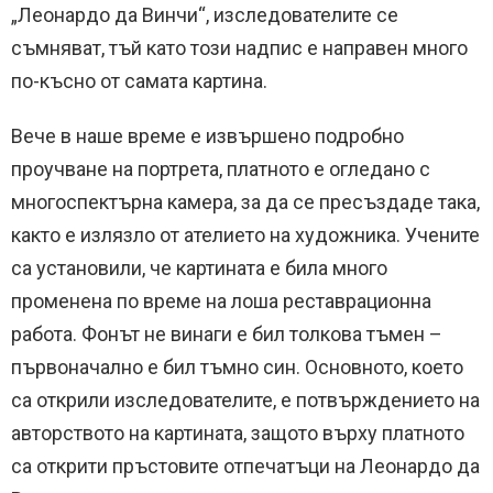
„Леонардо да Винчи“, изследователите се
съмняват, тъй като този надпис е направен много
по-късно от самата картина.
Вече в наше време е извършено подробно
проучване на портрета, платното е огледано с
многоспектърна камера, за да се пресъздаде така,
както е излязло от ателието на художника. Учените
са установили, че картината е била много
променена по време на лоша реставрационна
работа. Фонът не винаги е бил толкова тъмен –
първоначално е бил тъмно син. Основното, което
са открили изследователите, е потвърждението на
авторството на картината, защото върху платното
са открити пръстовите отпечатъци на Леонардо да