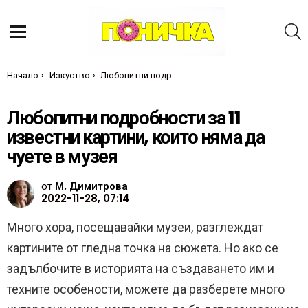
Т
Меню
Ти си тук:
Начало
Изкуство
Любопитни подробности за 11 известни картини, които няма да чуете в музея
Любопитни подробности за 11
известни картини, които няма да
чуете в музея
от
М. Димитрова
2022-11-28, 07:14
Много хора, посещавайки музеи, разглеждат
картините от гледна точка на сюжета. Но ако се
задълбочите в историята на създаването им и
техните особености, можете да разберете много