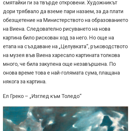
смятайки ги за твърде откровени. Художникът
дори трябвало да вземе пари назаем, за да плати
обезщетение на Министерството на образованието
на Виена. Следователно рисуването на нова
картина било рискован ход за него. Но още на
етапа на създаване на „Целувката“, ръководството
на музея във Виена харесало картината толкова
много, че била закупена още незавършена. По
онова време това е най-голямата сума, плащана
някога за картина.
Ел Греко – „Изглед към Толедо“