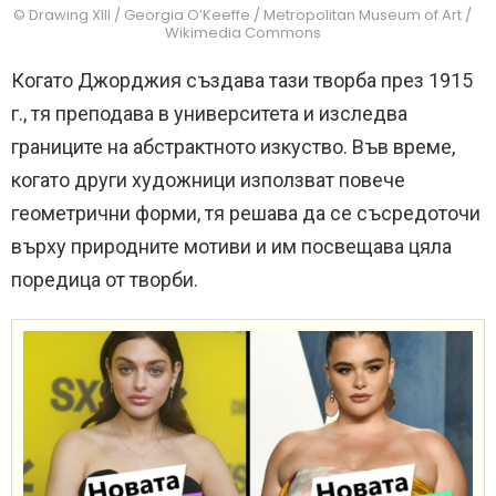
© Drawing XIII / Georgia O’Keeffe / Metropolitan Museum of Art /
Wikimedia Commons
Когато Джорджия създава тази творба през 1915
г., тя преподава в университета и изследва
границите на абстрактното изкуство. Във време,
когато други художници използват повече
геометрични форми, тя решава да се съсредоточи
върху природните мотиви и им посвещава цяла
поредица от творби.