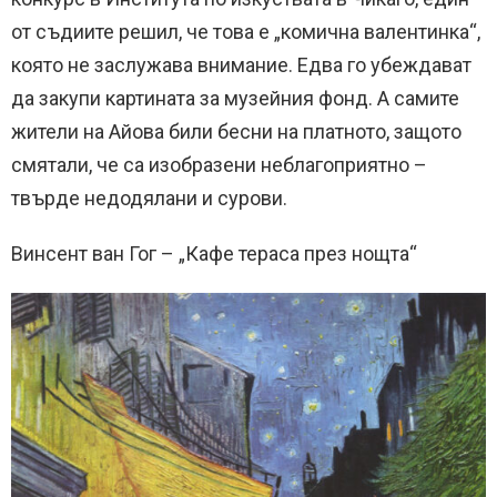
от съдиите решил, че това е „комична валентинка“,
която не заслужава внимание. Едва го убеждават
да закупи картината за музейния фонд. А самите
жители на Айова били бесни на платното, защото
смятали, че са изобразени неблагоприятно –
твърде недодялани и сурови.
Винсент ван Гог – „Кафе тераса през нощта“