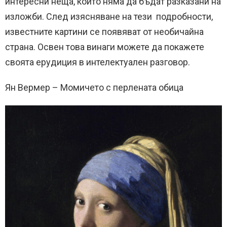
интересни неща, които няма да бъдат разказани на
изложби. След изясняване на тези подробности,
известните картини се появяват от необичайна
страна. Освен това винаги можете да покажете
своята ерудиция в интелектуален разговор.
Ян Вермер – Момичето с перлената обица