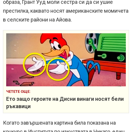
образа, Грант Ууд моли сестра си да си ушие
престилка, каквато носят американските момичета
в селските райони на Айова.
ЧЕТЕТЕ ОЩЕ:
Ето защо героите на Дисни винаги носят бели
ръкавици
Когато завършената картина била показана на
конкурс в Института по изкуствата в Чикаго, един