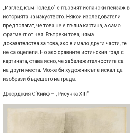
„Изглед към Толедо” е първият испански пейзаж в
историята на изкуството. Някои изследователи
предполагат, че това не е пълна картина, а само
фрагмент от нея. Въпреки това, няма
доказателства за това, ако е имало други части, те
не са оцелели. Но ако сравните истинския град с
картината, става ясно, че забележителностите са
на други места. Може би художникът е искал да
изобрази бъдещето на града.
Джорджия О’Кийф – „Рисунка XIII“