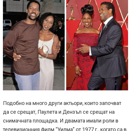
Подобно на много други актьори, които започват
да се срещат, Паулета и Дензъл се срещат на
снимачната площадка. И двамата имали роли в
телевизионния филм “Уилма” от 1977 г., когато са в