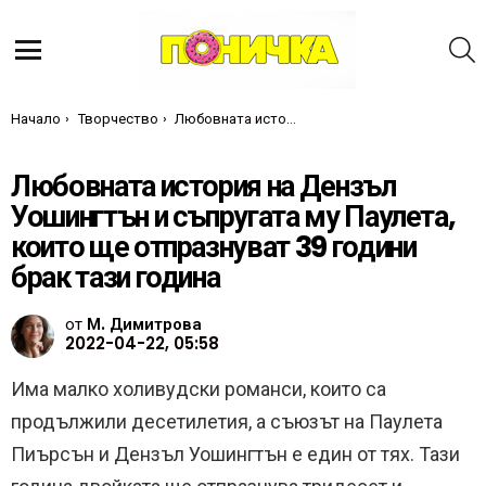
Т
Меню
Ти си тук:
Начало
Творчество
Любовната история на Дензъл Уошингтън и съпругата му Паулета, които ще отпразнуват 39 години брак тази година
Любовната история на Дензъл
Уошингтън и съпругата му Паулета,
които ще отпразнуват 39 години
брак тази година
от
М. Димитрова
2022-04-22, 05:58
Има малко холивудски романси, които са
продължили десетилетия, а съюзът на Паулета
Пиърсън и Дензъл Уошингтън е един от тях. Тази