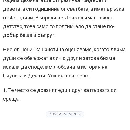
година двойката ще отпразнува тридесет и
деветата си годишнина от сватбата, а имат връзка
от 45 години. Въпреки че Дензъл имал тежко
детство, това само го подтикнало да стане по-
добър баща и съпруг.
Ние от Поничка наистина оценяваме, когато двама
души се обвържат един с друг и затова бихме
искали да споделим любовната история на
Паулета и Дензъл Уошингтън с вас.
1. Те често се дразнят един друг за първата си
среща.
ADVERTISEMENTS