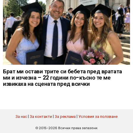
Брат ми остави трите си бебета пред вратата
ми и изчезна – 22 години по-късно те ме
извикаха на сцената пред всички
За нас
|
За контакти
|
За реклама
|
Условия за ползване
© 2015-2026 Всички права запазени.