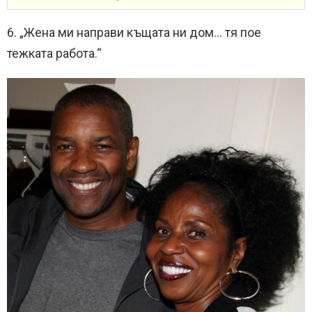
6. „Жена ми направи къщата ни дом… тя пое
тежката работа.“