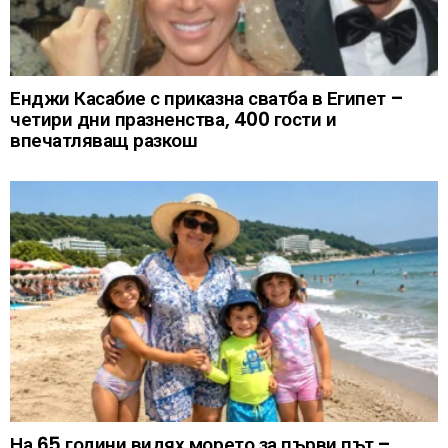
Енджи Касабие с приказна сватба в Египет –
четири дни празненства, 400 гости и
впечатляващ разкош
На 65 години видях морето за първи път –