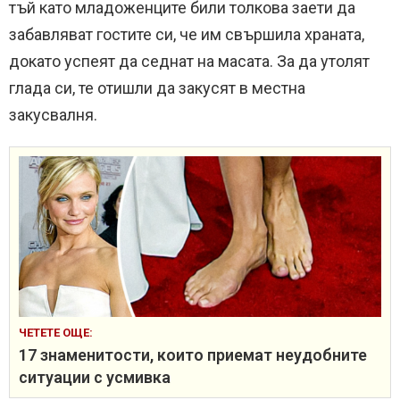
тъй като младоженците били толкова заети да
забавляват гостите си, че им свършила храната,
докато успеят да седнат на масата. За да утолят
глада си, те отишли да закусят в местна
закусвалня.
ЧЕТЕТЕ ОЩЕ:
17 знаменитости, които приемат неудобните
ситуации с усмивка