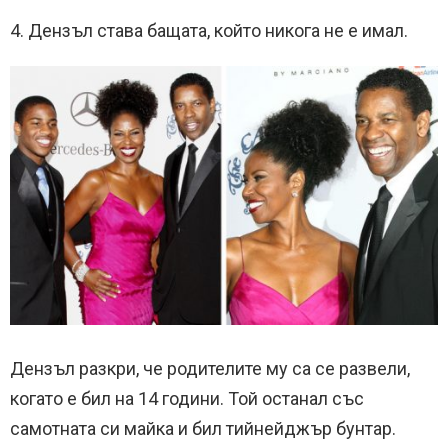
4. Дензъл става бащата, който никога не е имал.
Дензъл разкри, че родителите му са се развели,
когато е бил на 14 години. Той останал със
самотната си майка и бил тийнейджър бунтар.