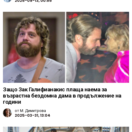
2025-09-13, 00:55
Защо Зак Галифианакис плаща наема за
възрастна бездомна дама в продължение на
години
от
М. Димитрова
2025-03-31, 13:04