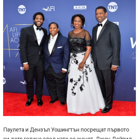
Паулета и Дензъл Уошингтън посрещат първото
си дете година след като се женят. Джон Дейвид