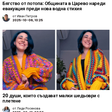
Бягство от потопа: Общината в Царево нареди
евакуация преди нова водна стихия
от
Иван Петров
2025-10-06, 10:25
20 души, които създават малки шедьоври с
плетене
от
Лиди Росенова