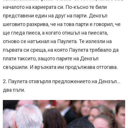
началото на кариерата си. По-късно те били
представени един на друг на парти. Дензъл
шеговито разкрива, че на това парти е говорил, че
ще гледа пиеса, а когато отишъл на пиесата,
отново се натъкнал на Паулета. Те излезли на
първата си среща, на която Паулета трябвало да
плати таксито, защото парите на Дензъл
свършили. И връзката им продължава оттогава.
2. Паулета отхвърля предложението на Дензъл…
два пъти.