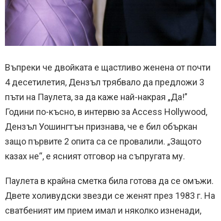
Въпреки че двойката е щастливо женена от почти
4 десетилетия, Дензъл трябвало да предложи 3
пъти на Паулета, за да каже най-накрая „Да!”
Години по-късно, в интервю за Access Hollywood,
Дензъл Уошингтън признава, че е бил объркан
защо първите 2 опита са се провалили. „Защото
казах не“, е ясният отговор на съпругата му.
Паулета в крайна сметка била готова да се омъжи.
Двете холивудски звезди се женят през 1983 г. На
сватбеният им прием имал и няколко изненади,