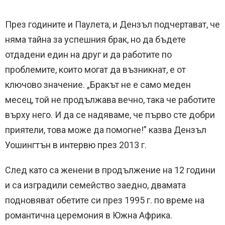
През годините и Паулета, и Дензъл подчертават, че
няма тайна за успешния брак, но да бъдете
отдадени един на друг и да работите по
проблемите, които могат да възникнат, е от
ключово значение. „Бракът не е само меден
месец, той не продължава вечно, така че работите
върху него. И да се надяваме, че първо сте добри
приятели, това може да помогне!” казва Дензъл
Уошингтън в интервю през 2013 г.
След като са женени в продължение на 12 години
и са изградили семейство заедно, двамата
подновяват обетите си през 1995 г. по време на
романтична церемония в Южна Африка.