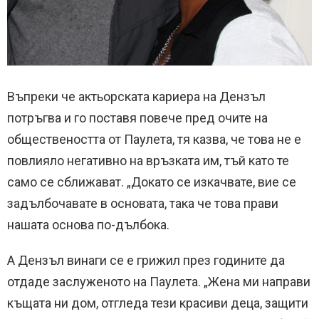
Въпреки че актьорската кариера на Дензъл
потръгва и го поставя повече пред очите на
обществеността от Паулета, тя казва, че това не е
повлияло негативно на връзката им, тъй като те
само се сближават. „Докато се изкачвате, вие се
задълбочавате в основата, така че това прави
нашата основа по-дълбока.
А Дензъл винаги се е грижил през годините да
отдаде заслуженото на Паулета. „Жена ми направи
къщата ни дом, отгледа тези красиви деца, защити