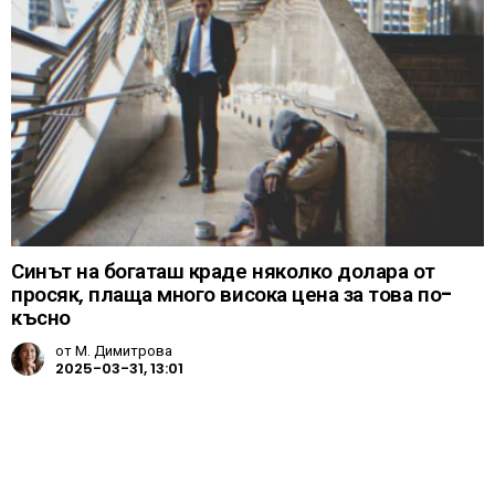
Синът на богаташ краде няколко долара от
просяк, плаща много висока цена за това по-
късно
от
М. Димитрова
2025-03-31, 13:01