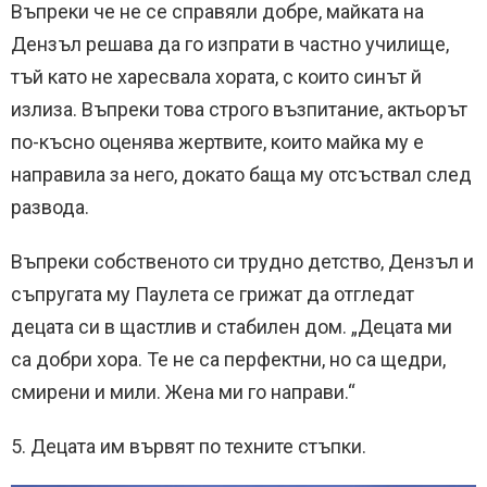
Въпреки че не се справяли добре, майката на
Дензъл решава да го изпрати в частно училище,
тъй като не харесвала хората, с които синът й
излиза. Въпреки това строго възпитание, актьорът
по-късно оценява жертвите, които майка му е
направила за него, докато баща му отсъствал след
развода.
Въпреки собственото си трудно детство, Дензъл и
съпругата му Паулета се грижат да отгледат
децата си в щастлив и стабилен дом. „Децата ми
са добри хора. Те не са перфектни, но са щедри,
смирени и мили. Жена ми го направи.“
5. Децата им вървят по техните стъпки.