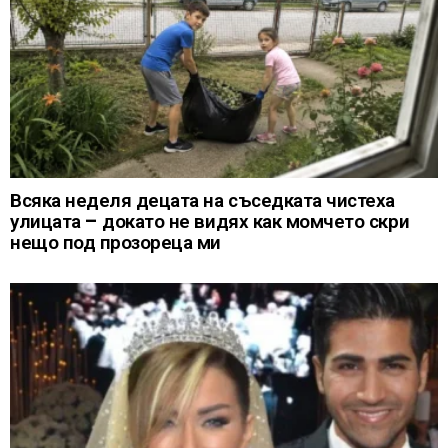
Всяка неделя децата на съседката чистеха
улицата – докато не видях как момчето скри
нещо под прозореца ми