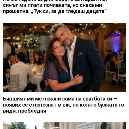
синът ми плати почивката, но снаха ми
прошепна: „Тук си, за да гледаш децата“
Бившият ми ме покани сама на сватбата си –
появих се с непознат мъж, но когато булката го
видя, пребледня