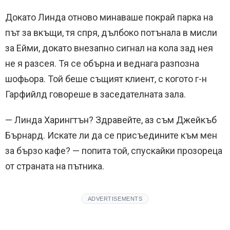
Докато Линда отново минаваше покрай парка на
път за вкъщи, тя спря, дълбоко потънала в мисли
за Ейми, докато внезапно сигнал на кола зад нея
не я разсея. Тя се обърна и веднага разпозна
шофьора. Той беше същият клиент, с когото г-н
Гарфийлд говореше в заседателната зала.
— Линда Харингтън? Здравейте, аз съм Джейкъб
Бърнард. Искате ли да се присъедините към мен
за бързо кафе? — попита той, спускайки прозореца
от страната на пътника.
ADVERTISEMENTS