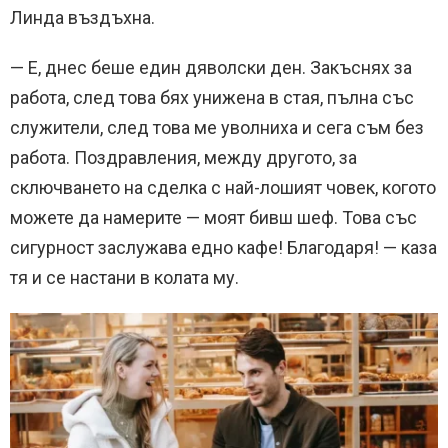
Линда въздъхна.
— Е, днес беше един дяволски ден. Закъснях за
работа, след това бях унижена в стая, пълна със
служители, след това ме уволниха и сега съм без
работа. Поздравления, между другото, за
сключването на сделка с най-лошият човек, когото
можете да намерите — моят бивш шеф. Това със
сигурност заслужава едно кафе! Благодаря! — каза
тя и се настани в колата му.