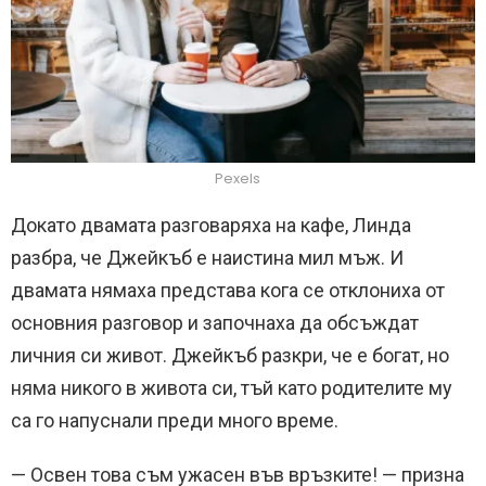
Pexels
Докато двамата разговаряха на кафе, Линда
разбра, че Джейкъб е наистина мил мъж. И
двамата нямаха представа кога се отклониха от
основния разговор и започнаха да обсъждат
личния си живот. Джейкъб разкри, че е богат, но
няма никого в живота си, тъй като родителите му
са го напуснали преди много време.
— Освен това съм ужасен във връзките! — призна