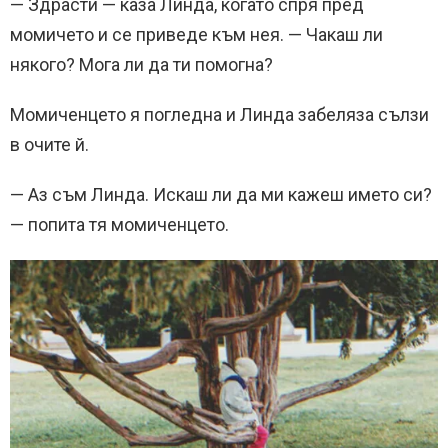
— Здрасти — каза Линда, когато спря пред
момичето и се приведе към нея. — Чакаш ли
някого? Мога ли да ти помогна?
Момиченцето я погледна и Линда забеляза сълзи
в очите й.
— Аз съм Линда. Искаш ли да ми кажеш името си?
— попита тя момиченцето.