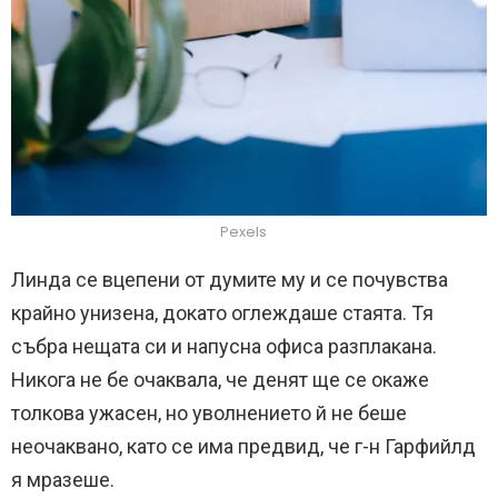
Pexels
Линда се вцепени от думите му и се почувства
крайно унизена, докато оглеждаше стаята. Тя
събра нещата си и напусна офиса разплакана.
Никога не бе очаквала, че денят ще се окаже
толкова ужасен, но уволнението й не беше
неочаквано, като се има предвид, че г-н Гарфийлд
я мразеше.