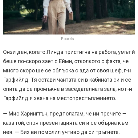
Pexels
Онзи ден, когато Линда пристигна на работа, умът й
беше по-скоро зает с Ейми, отколкото с факта, че
много скоро ще се сблъска с ада от своя шеф, г-н
Гарфийлд. Тя остави чантата си в кабината си и се
опита да се промъкне в заседателната зала, но г-н
Гарфийлд я хвана на местопрестъплението.
— Мис Харингтън, предполагам, че ни пречите —
каза той, спря презентацията си и се обърна към
нея. — Бих ви помолил учтиво да си тръгнете.