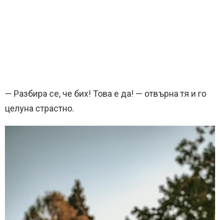
— Разбира се, че бих! Това е да! — отвърна тя и го
целуна страстно.