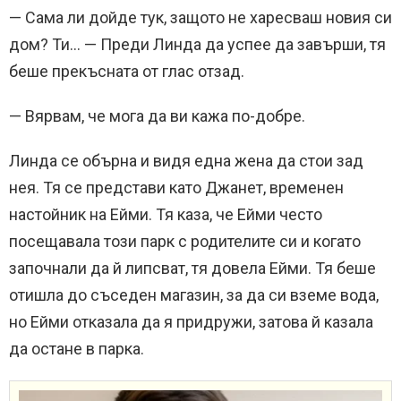
— Сама ли дойде тук, защото не харесваш новия си
дом? Ти… — Преди Линда да успее да завърши, тя
беше прекъсната от глас отзад.
— Вярвам, че мога да ви кажа по-добре.
Линда се обърна и видя една жена да стои зад
нея. Тя се представи като Джанет, временен
настойник на Ейми. Тя каза, че Ейми често
посещавала този парк с родителите си и когато
започнали да й липсват, тя довела Ейми. Тя беше
отишла до съседен магазин, за да си вземе вода,
но Ейми отказала да я придружи, затова й казала
да остане в парка.