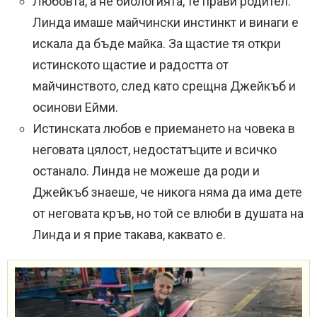
Любовта, а не биологията, те прави родител.
Линда имаше майчински инстинкт и винаги е
искала да бъде майка. За щастие тя откри
истинското щастие и радостта от
майчинството, след като срещна Джейкъб и
осинови Ейми.
Истинската любов е приемането на човека в
неговата цялост, недостатъците и всичко
останало. Линда не можеше да роди и
Джейкъб знаеше, че никога няма да има дете
от неговата кръв, но той се влюби в душата на
Линда и я прие такава, каквато е.