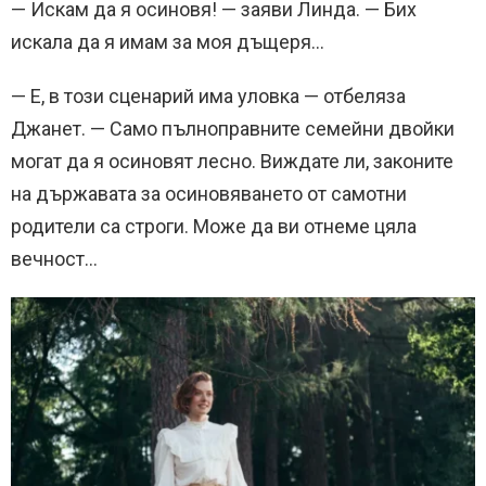
— Искам да я осиновя! — заяви Линда. — Бих
искала да я имам за моя дъщеря…
— Е, в този сценарий има уловка — отбеляза
Джанет. — Само пълноправните семейни двойки
могат да я осиновят лесно. Виждате ли, законите
на държавата за осиновяването от самотни
родители са строги. Може да ви отнеме цяла
вечност…