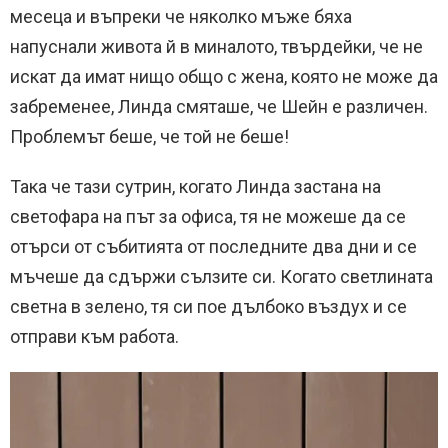
месеца и въпреки че няколко мъже бяха
напуснали живота й в миналото, твърдейки, че не
искат да имат нищо общо с жена, която не може да
забременее, Линда смяташе, че Шейн е различен.
Проблемът беше, че той не беше!
Така че тази сутрин, когато Линда застана на
светофара на път за офиса, тя не можеше да се
отърси от събитията от последните два дни и се
мъчеше да сдържи сълзите си. Когато светлината
светна в зелено, тя си пое дълбоко въздух и се
отправи към работа.