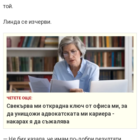
той.
Линда се изчерви.
ЧЕТЕТЕ ОЩЕ:
Свекърва ми открадна ключ от офиса ми, за
да унищожи адвокатската ми кариера -
накарах я да съжалява
— Не бих казала, че имам по-добри резултати.