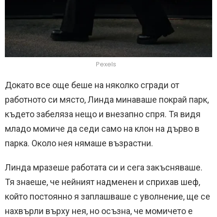
Pexels
Докато все още беше на няколко сгради от
работното си място, Линда минаваше покрай парк,
където забеляза нещо и внезапно спря. Тя видя
младо момиче да седи само на клон на дърво в
парка. Около нея нямаше възрастни.
Линда мразеше работата си и сега закъсняваше.
Тя знаеше, че нейният надменен и сприхав шеф,
който постоянно я заплашваше с уволнение, ще се
нахвърли върху нея, но осъзна, че момичето е