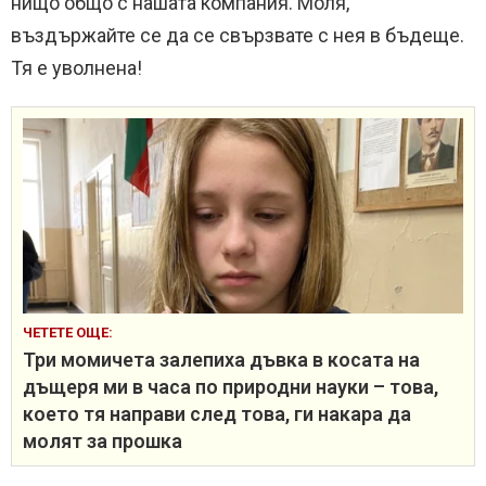
нищо общо с нашата компания. Моля,
въздържайте се да се свързвате с нея в бъдеще.
Тя е уволнена!
ЧЕТЕТЕ ОЩЕ:
Три момичета залепиха дъвка в косата на
дъщеря ми в часа по природни науки – това,
което тя направи след това, ги накара да
молят за прошка