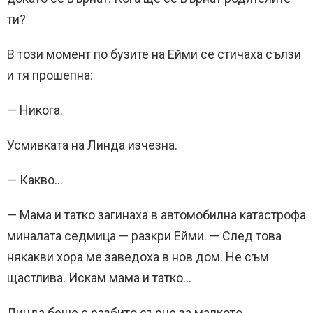
ти?
В този момент по бузите на Ейми се стичаха сълзи
и тя прошепна:
— Никога.
Усмивката на Линда изчезна.
— Какво…
— Мама и татко загинаха в автомобилна катастрофа
миналата седмица — разкри Ейми. — След това
някакви хора ме заведоха в нов дом. Не съм
щастлива. Искам мама и татко…
Линда беше с разбито сърце за малкото