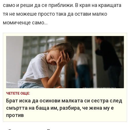
само и реши да се приближи. В края на краищата
тя не можеше просто така да остави малко
момиченце само…
ЧЕТЕТЕ ОЩЕ:
Брат иска да осинови малката си сестра след
смъртта на баща им, разбира, че жена му е
против