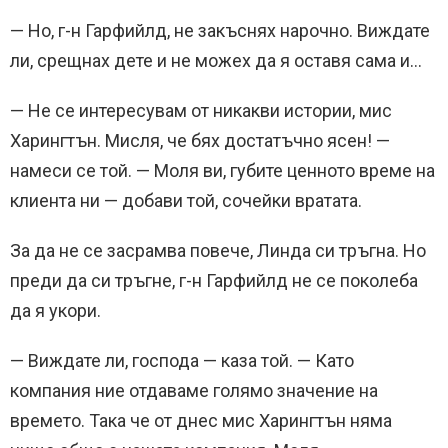
— Но, г-н Гарфийлд, не закъснях нарочно. Виждате
ли, срещнах дете и не можех да я оставя сама и…
— Не се интересувам от никакви истории, мис
Харингтън. Мисля, че бях достатъчно ясен! —
намеси се той. — Моля ви, губите ценното време на
клиента ни — добави той, сочейки вратата.
За да не се засрамва повече, Линда си тръгна. Но
преди да си тръгне, г-н Гарфийлд не се поколеба
да я укори.
— Виждате ли, господа — каза той. — Като
компания ние отдаваме голямо значение на
времето. Така че от днес мис Харингтън няма