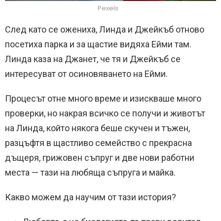
Pexels
След като се ожениха, Линда и Джейкъб отново
посетиха парка и за щастие видяха Ейми там.
Линда каза на Джанет, че тя и Джейкъб се
интересуват от осиновяването на Ейми.
Процесът отне много време и изискваше много
проверки, но накрая всичко се получи и животът
на Линда, който някога беше скучен и тъжен,
разцъфтя в щастливо семейство с прекрасна
дъщеря, грижовен съпруг и две нови работни
места — тази на любяща съпруга и майка.
Какво можем да научим от тази история?