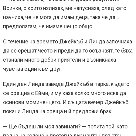
Всички, с които излизах, ме напуснаха, след като
научиха, че не мога да имам деца, така че да…
предполагам, че имаме нещо общо.
С течение на времето Джейкъб и Линда започнаха
да се срещат често и преди да го осъзнаят, те бяха
станали много добри приятели и възникнаха
чувства един към друг.
Един ден Линда заведе Джейкъб в парка, където
се срещна с Ейми, и му каза колко много иска да
осинови момиченцето. И същата вечер Джейкъб
покани Линда на среща и й предложи брак.
— Ще бъдеш ли моя завинаги? — попита той, като
падна на колене и протегна диамантен пръстен.