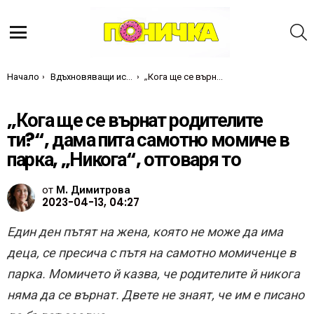
Т
Меню
Ти си тук:
Начало
Вдъхновяващи истории
„Кога ще се върнат родителите ти?“, дама пита самотно момиче в парка, „Никога“, отговаря то
„Кога ще се върнат родителите
ти?“, дама пита самотно момиче в
парка, „Никога“, отговаря то
от
М. Димитрова
2023-04-13, 04:27
Един ден пътят на жена, която не може да има
деца, се пресича с пътя на самотно момиченце в
парка. Момичето й казва, че родителите й никога
няма да се върнат. Двете не знаят, че им е писано