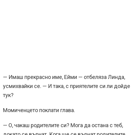
— Имаш прекрасно име, Ейми — отбеляза Линда,
усмихвайки се. — И така, с приятелите си ли дойде
тук?
Момиченцето поклати глава.
— О, чакаш родителите си? Мога да остана с теб,
докато се върнат. Кога ще се върнат родителите