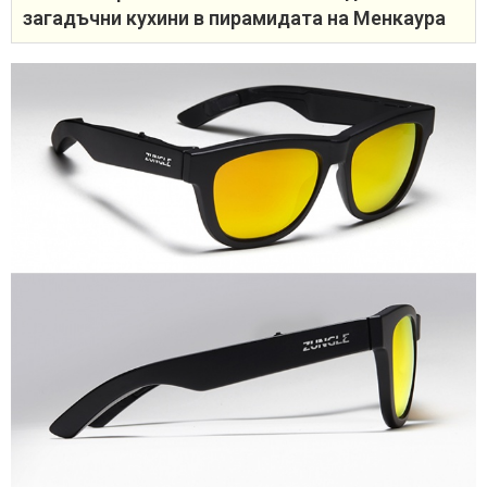
загадъчни кухини в пирамидата на Менкаура