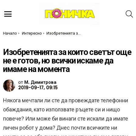
Т
Меню
Ти си тук:
Начало
Интересно
Изобретенията за които светът още не е готов, но всички искаме да имаме на момента
Изобретенията за които светът още
не е готов, но всички искаме да
имаме на момента
от
М. Димитрова
2019-09-17, 09:15
Някога мечтали ли сте да провеждате телефонни
обаждания, като използвате ръцете си и нищо
повече? Или може би винаги сте искали да имате
личен робот у дома? Днес почти всичките ни