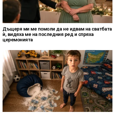
Дъщеря ми ме помоли да не идвам на сватбата
ѝ, видяха ме на последния ред и спряха
церемонията