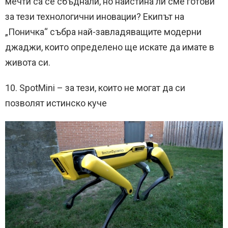
мечти са се сбъднали, но наистина ли сме готови
за тези технологични иновации? Екипът на
„Поничка“ събра най-завладяващите модерни
джаджи, които определено ще искате да имате в
живота си.
10. SpotMini – за тези, които не могат да си
позволят истинско куче