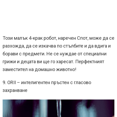
Този малък 4-крак робот, наречен Спот, може да се
разхожда, да се изкачва по стълбите и да вдига и
борави с предмети. Не се нуждае от специални
грижи и децата ви ще го харесат. Перфектният
заместител на домашно животно!
9. ORII – интелигентен пръстен с гласово
захранване