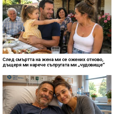
След смъртта на жена ми се ожених отново,
дъщеря ми нарече съпругата ми „чудовище“