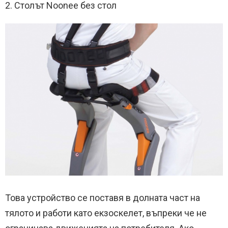
2. Столът Noonee без стол
Това устройство се поставя в долната част на
тялото и работи като екзоскелет, въпреки че не