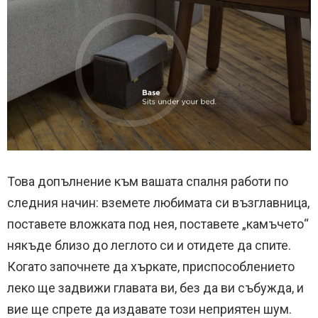
Това допълнение към вашата спалня работи по
следния начин: вземете любимата си възглавница,
поставете вложката под нея, поставете „камъчето“
някъде близо до леглото си и отидете да спите.
Когато започнете да хъркате, приспособлението
леко ще задвижи главата ви, без да ви събужда, и
вие ще спрете да издавате този неприятен шум.