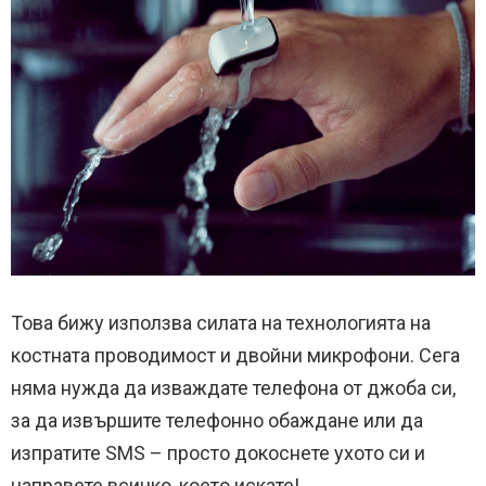
Това бижу използва силата на технологията на
костната проводимост и двойни микрофони. Сега
няма нужда да изваждате телефона от джоба си,
за да извършите телефонно обаждане или да
изпратите SMS – просто докоснете ухото си и
направете всичко, което искате!