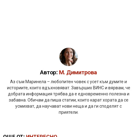
Автор:
М. Димитрова
Аз съм Маринела – любопитен човек с усет към думите и
историите, които вдъхновяват. Завърших ВИНС и вярвам, че
добрата информация трябва да е едновременно полезна и
забавна. Обичам да пиша статии, които карат хората да се
усмихват, да научават нови неща и да ги споделят с
приятели.
ОЩЕ ОТ:
ИНТЕРЕСНО