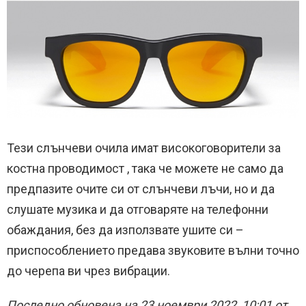
Тези слънчеви очила имат високоговорители за
костна проводимост , така че можете не само да
предпазите очите си от слънчеви лъчи, но и да
слушате музика и да отговаряте на телефонни
обаждания, без да използвате ушите си –
приспособлението предава звуковите вълни точно
до черепа ви чрез вибрации.
Последно обновена на 23 ноември 2022, 10:01 от