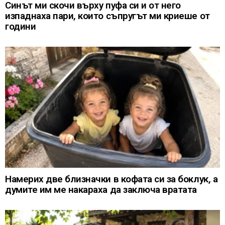
Синът ми скочи върху пуфа си и от него
изпаднаха пари, които съпругът ми криеше от
години
Намерих две близначки в кофата си за боклук, а
думите им ме накараха да заключа вратата