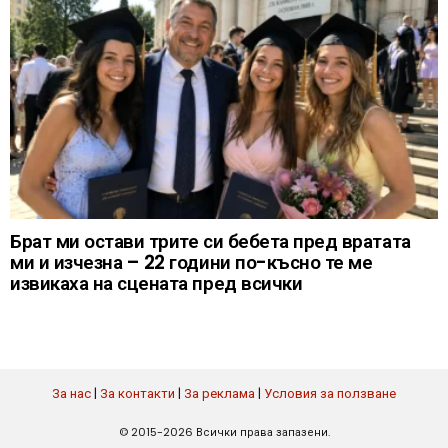
Брат ми остави трите си бебета пред вратата
ми и изчезна – 22 години по-късно те ме
извикаха на сцената пред всички
За нас
|
За контакти
|
За реклама
|
Условия за ползване
© 2015-2026 Всички права запазени.