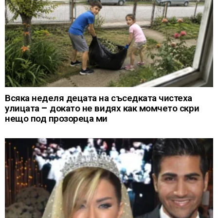
Всяка неделя децата на съседката чистеха
улицата – докато не видях как момчето скри
нещо под прозореца ми