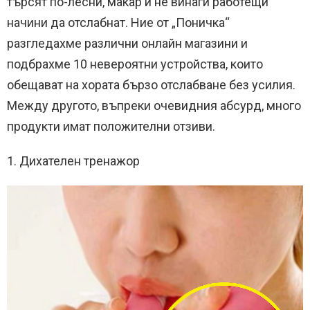
търсят по-лесни, макар и не винаги работещи
начини да отслабнат. Ние от „Поничка“
разгледахме различни онлайн магазини и
подбрахме 10 невероятни устройства, които
обещават на хората бързо отслабване без усилия.
Между другото, въпреки очевидния абсурд, много
продукти имат положителни отзиви.
1. Дихателен тренажор