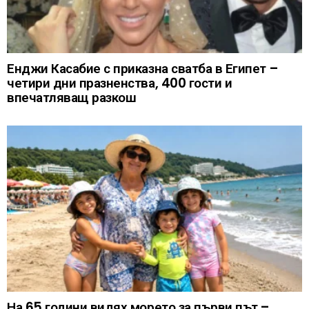
Енджи Касабие с приказна сватба в Египет –
четири дни празненства, 400 гости и
впечатляващ разкош
На 65 години видях морето за първи път –