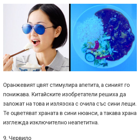
Оранжевият цвят стимулира апетита, а синият го
понижава. Китайските изобретатели решиха да
заложат на това и излязоха с очила със сини лещи.
Те оцветяват храната в сини нюанси, а такава храна
изглежда изключително неапетитна.
9. Червило