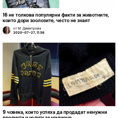
16 не толкова популярни факти за животните,
които дори зоолозите, често не знаят
от
М. Димитрова
2020-07-27, 11:36
9 човека, които успяха да продадат ненужни
продукти и услуги за милиони