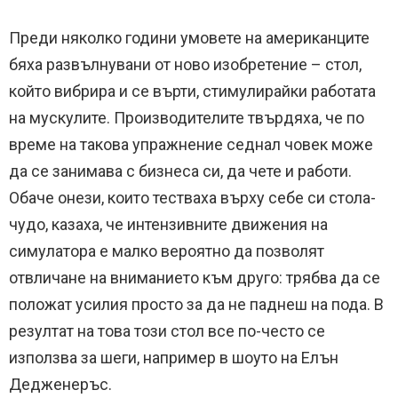
Преди няколко години умовете на американците
бяха развълнувани от ново изобретение – стол,
който вибрира и се върти, стимулирайки работата
на мускулите. Производителите твърдяха, че по
време на такова упражнение седнал човек може
да се занимава с бизнеса си, да чете и работи.
Обаче онези, които тестваха върху себе си стола-
чудо, казаха, че интензивните движения на
симулатора е малко вероятно да позволят
отвличане на вниманието към друго: трябва да се
положат усилия просто за да не паднеш на пода. В
резултат на това този стол все по-често се
използва за шеги, например в шоуто на Елън
Дедженеръс.