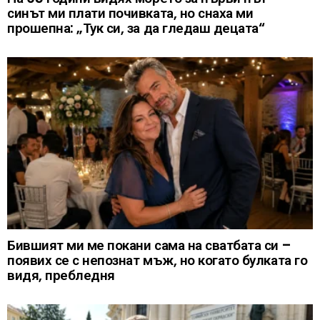
синът ми плати почивката, но снаха ми
прошепна: „Тук си, за да гледаш децата“
Бившият ми ме покани сама на сватбата си –
появих се с непознат мъж, но когато булката го
видя, пребледня