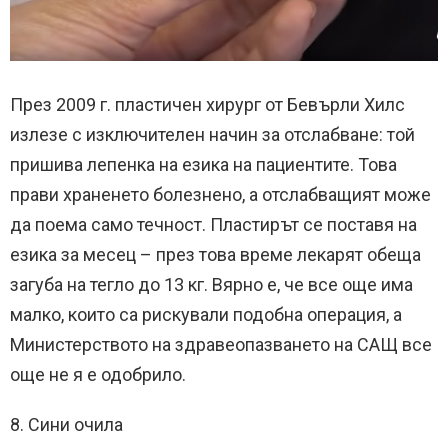
През 2009 г. пластичен хирург от Бевърли Хилс
излезе с изключителен начин за отслабване: той
пришива лепенка на езика на пациентите. Това
прави храненето болезнено, а отслабващият може
да поема само течност. Пластирът се поставя на
езика за месец – през това време лекарят обеща
загуба на тегло до 13 кг. Вярно е, че все още има
малко, които са рискували подобна операция, а
Министерството на здравеопазването на САЩ все
още не я е одобрило.
8. Сини очила