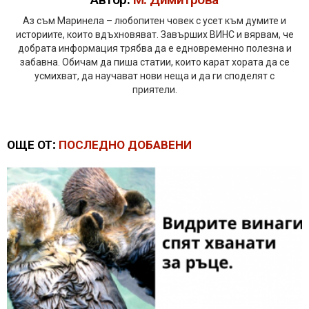
Аз съм Маринела – любопитен човек с усет към думите и
историите, които вдъхновяват. Завърших ВИНС и вярвам, че
добрата информация трябва да е едновременно полезна и
забавна. Обичам да пиша статии, които карат хората да се
усмихват, да научават нови неща и да ги споделят с
приятели.
ОЩЕ ОТ:
ПОСЛЕДНО ДОБАВЕНИ