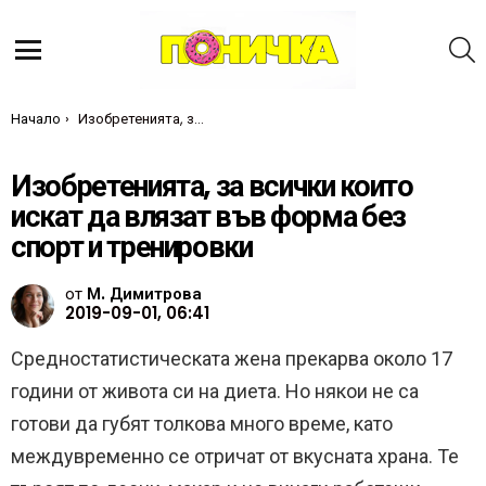
Т
Меню
Ти си тук:
Начало
Изобретенията, за всички които искат да влязат във форма без спорт и тренировки
Изобретенията, за всички които
искат да влязат във форма без
спорт и тренировки
от
М. Димитрова
2019-09-01, 06:41
Средностатистическата жена прекарва около 17
години от живота си на диета. Но някои не са
готови да губят толкова много време, като
междувременно се отричат ​​от вкусната храна. Те