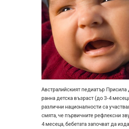
Австралийският педиатър Присила Д
ранна детска възраст (до 3-4 месеца
различни националности са участва
смята, че първичните рефлексни зв
4 месеца, бебетата започват да изд