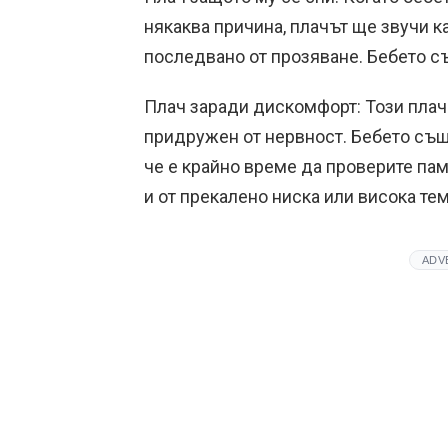
някаква причина, плачът ще звучи к
последвано от прозяване. Бебето съ
Плач заради дискомфорт: Този плач
придружен от нервност. Бебето също
че е крайно време да проверите па
и от прекалено ниска или висока те
ADV