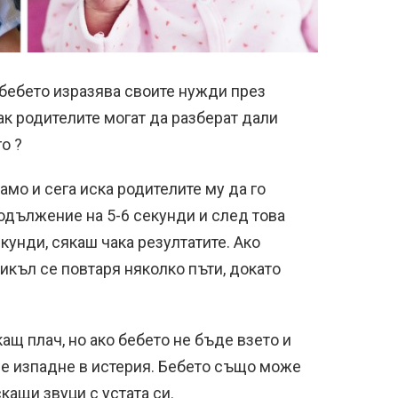
 бебето изразява своите нужди през
как родителите могат да разберат дали
о ?
амо и сега иска родителите му да го
одължение на 5-6 секунди и след това
кунди, сякаш чака резултатите. Ако
цикъл се повтаря няколко пъти, докато
ащ плач, но ако бебето не бъде взето и
е изпадне в истерия. Бебето също може
кащи звуци с устата си.