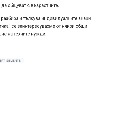
а да общуват с възрастните.
а разбира и тълкува индивидуалните знаци
ничка“ се заинтересувахме от някои общи
ане на техните нужди.
ERTISEMENTS