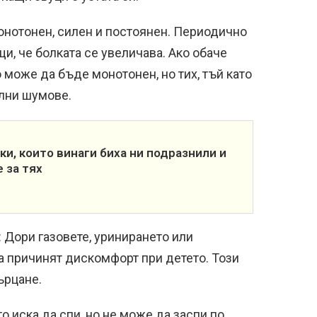
монотонен, силен и постоянен. Периодично
и, че болката се увеличава. Ако обаче
 може да бъде монотонен, но тих, тъй като
лни шумове.
ки, които винаги биха ни подразнили и
 за тях
 Дори газовете, уринирането или
 причинят дискомфорт при детето. Този
ърцане.
о иска да спи, но не може да заспи по