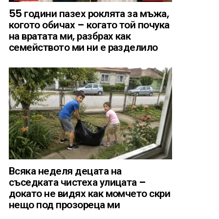
55 години пазех роклята за мъжа,
когото обичах – когато той почука
на вратата ми, разбрах как
семейството ми ни е разделило
Всяка неделя децата на
съседката чистеха улицата –
докато не видях как момчето скри
нещо под прозореца ми