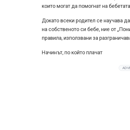
които могат да помогнат на бебетат
Докато всеки родител се научава д
на собственото си бебе, ние от „По
правила, използвани за разграничав
Начинът, по който плачат
ADV