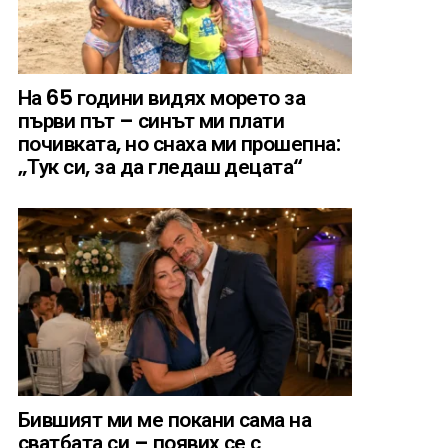
На 65 години видях морето за
първи път – синът ми плати
почивката, но снаха ми прошепна:
„Тук си, за да гледаш децата“
Бившият ми ме покани сама на
сватбата си – появих се с