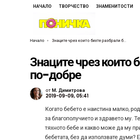
НАЧАЛО
ТВОРЧЕСТВО
ЗНАМЕНИТОСТИ
Ти си тук:
Начало
Знаците чрез които бихте разбрали бебето си по-добре
Знаците чрез които 
по-добре
от
М. Димитрова
2019-09-09, 05:41
Когато бебето е наистина малко, ро
за благополучието и здравето му. Те
тяхното бебе и какво може да му пр
бебетата, без да използвате думи? 