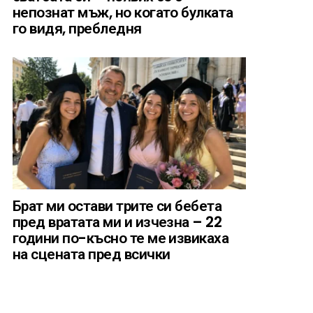
непознат мъж, но когато булката
го видя, пребледня
Брат ми остави трите си бебета
пред вратата ми и изчезна – 22
години по-късно те ме извикаха
на сцената пред всички