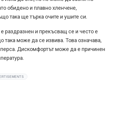
ато обидено и плавно хленчене,
що така ще търка очите и ушите си.
 е раздразнен и прекъсващ се и често е
 така може да се извива. Това означава,
мперса. Дискомфортът може да е причинен
мпература.
ERTISEMENTS