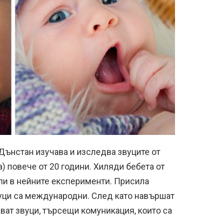
ънстан изучава и изследва звуците от
) повече от 20 години. Хиляди бебета от
ли в нейните експерименти. Присила
уци са международни. След като навършат
ават звуци, търсещи комуникация, които са