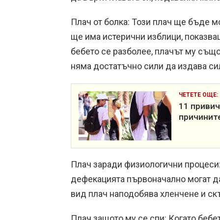
Плач от болка: Този плач ще бъде 
ще има истерични изблици, показващ
бебето се разболее, плачът му също
няма достатъчно сили да издава си
ЧЕТЕТЕ ОЩЕ:
11 привич
причините
Плач заради физиологични процеси:
дефекацията първоначално могат да
вид плач наподобява хленчене и ск
Плач защото му се спи: Когато бебет