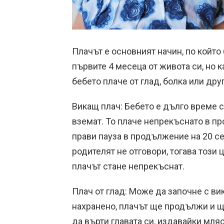
Плачът е основният начин, по който
първите 4 месеца от живота си, но 
бебето плаче от глад, болка или друг
Викащ плач: Бебето е дълго време с
вземат. То плаче непрекъснато в пр
прави пауза в продължение на 20 се
родителят не отговори, тогава този 
плачът стане непрекъснат.
Плач от глад: Може да започне с вик
нахранено, плачът ще продължи и щ
да върти главата си, издавайки мляс